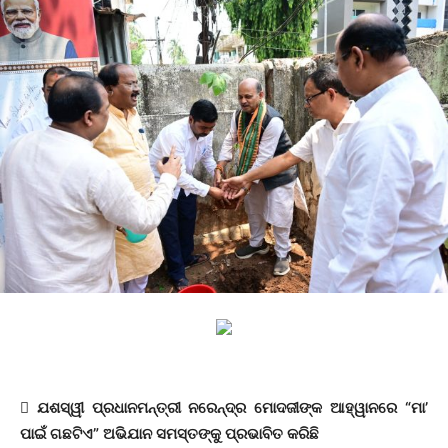
 ଯଶସ୍ୱୀ ପ୍ରଧାନମନ୍ତ୍ରୀ ନରେନ୍ଦ୍ର ମୋଦଜୀଙ୍କ ଆହ୍ୱାନରେ “ମା’
ପାଇଁ ଗଛଟିଏ” ଅଭିଯାନ ସମସ୍ତଙ୍କୁ ପ୍ରଭାବିତ କରିଛି