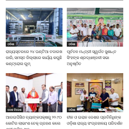
ଓଡିଶା
ଓଡିଶା
ରାଜ୍ୟସ୍ତରରେ ୨୪ ଘଣ୍ଟିଆ ତଦାରଖ
ପୂର୍ବତନ ମନ୍ତ୍ରୀ ସ୍ୱର୍ଗତ ସୁଶାନ୍ତ
ଜାରି, ସମସ୍ତ ଜିଲ୍ଲାରେ କାର୍ଯ୍ୟ କରୁଛି
ସିଂହଙ୍କ ଶ୍ରଦ୍ଧାଞ୍ଜଳୀ ସଭା
କଣ୍ଟ୍ରୋଲ ରୁମ୍
ଅନୁଷ୍ଠିତ
ଦେଶ ବିଦେଶ
ଓଡିଶା
ଆରଇପିସିଓ ବ୍ୟାଙ୍କପକ୍ଷରୁ ₹୨୨.୯୦
ଚୀନ ଓ ଇରାନ ଦେଶର ପ୍ରତିନିଧିଙ୍କ
କୋଟିର ଲାଭାଂଶ ଚେକ୍ ଗ୍ରହଣ କଲେ
ଓଡ଼ିଶା ରାଜ୍ୟ ସଂଗ୍ରହାଳୟ ପରିଦର୍ଶନ