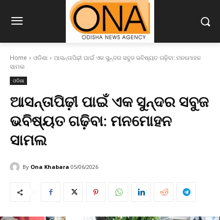
Home
ଓଡିଶା
ଆସନ୍ତାପିଢ଼ୀ ପାଇଁ ଏକ ସୁନ୍ଦର ସବୁଜ ଭବିଷ୍ୟତ ଗଢ଼ିବା: ମନମୋହନ
ସାମଲ
ଓଡିଶା
ଆସନ୍ତାପିଢ଼ୀ ପାଇଁ ଏକ ସୁନ୍ଦର ସବୁଜ
ଭବିଷ୍ୟତ ଗଢ଼ିବା: ମନମୋହନ
ସାମଲ
By
Ona Khabara
05/06/2026