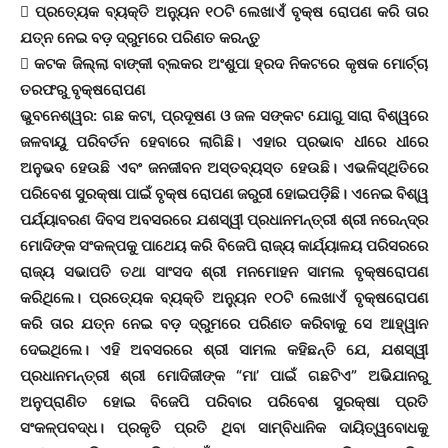
 ପ୍ରତ୍ୟେକ ବ୍ୟକ୍ତି ଅନ୍ୟୁନ ୧୦ଟି ଲେଖାଏଁ ବୃକ୍ଷ ରୋପଣ କରି ତାର
ଯତ୍ନ ନେଇ ବଡ଼ ଦ୍ରୁମରେ ପରିଣତ କରନ୍ତୁ
 କଟକ ଜିଲ୍ଲା ବାଙ୍କୀ ବ୍ଲକର ଅଂଶୁପା ହ୍ରଦ ନିକଟରେ କୃଷକ ମୋର୍ଚ୍ଚା
ତରଫରୁ ବୃକ୍ଷରୋପଣ
ଭୁବନେଶ୍ୱର: ଗଛ କଟା, ପ୍ରଦୂଷଣ ଓ ଜଳ ସଙ୍କଟ ଯୋଗୁ ସାରା ବିଶ୍ୱରେ
ଜଳବାୟୁ ପରିବର୍ତନ ହେବାରେ ଲାଗିଛି। ଏହାର ପ୍ରଭାବ ଧୀରେ ଧୀରେ
ଅନୁଭବ ହେଉଛି ଏବଂ ଜନଜୀବନ ଅସ୍ତବ୍ୟସ୍ତ ହେଉଛି। ଏଭଳିସ୍ଥିତିରେ
ପରିବେଶ ସୁରକ୍ଷା ପାଇଁ ବୃକ୍ଷ ରୋପଣ ଜରୁରୀ ହୋଇପଡ଼ିଛି। ଏନେଇ ବିଶ୍ୱ
ପର୍ଯ୍ୟାବରଣ ଦିବସ ଅବସରରେ ଯଶସ୍ୱୀ ପ୍ରଧାନମନ୍ତ୍ରୀ ଶ୍ରୀ ନରେନ୍ଦ୍ର
ମୋଦିଙ୍କ ସଂକଳ୍ପକୁ ପାଥେୟ କରି ବିଜେପି ରାଜ୍ୟ କାର୍ଯ୍ୟାଳୟ ପରିସରରେ
ରାଜ୍ୟ ସଭାପତି ତଥା ସାଂସଦ ଶ୍ରୀ ମନମୋହନ ସାମଲ ବୃକ୍ଷରୋପଣ
କରିଥିଲେ। ପ୍ରତ୍ୟେକ ବ୍ୟକ୍ତି ଅନ୍ୟୁନ ୧୦ଟି ଲେଖାଏଁ ବୃକ୍ଷରୋପଣ
କରି ତାର ଯତ୍ନ ନେଇ ବଡ଼ ଦ୍ରୁମରେ ପରିଣତ କରିବାକୁ ସେ ଆହ୍ୱାନ
ଦେଇଥିଲେ। ଏହି ଅବସରରେ ଶ୍ରୀ ସାମଲ କହିଛନ୍ତି ଯେ, ଯଶସ୍ୱୀ
ପ୍ରଧାନମନ୍ତ୍ରୀ ଶ୍ରୀ ମୋଦିଜୀଙ୍କ “ମା’ ପାଇଁ ଗଛଟିଏ” ଅଭିଯାନରୁ
ଅନୁପ୍ରାଣିତ ହୋଇ ବିଜେପି ପରିବାର ପରିବେଶ ସୁରକ୍ଷା ପ୍ରତି
ସଂକଳ୍ପବଦ୍ଧ। ପ୍ରକୃତି ପ୍ରତି ଥିବା ସାମ୍ବିଧାନିକ ଦାୟିତ୍ୱବୋଧକୁ