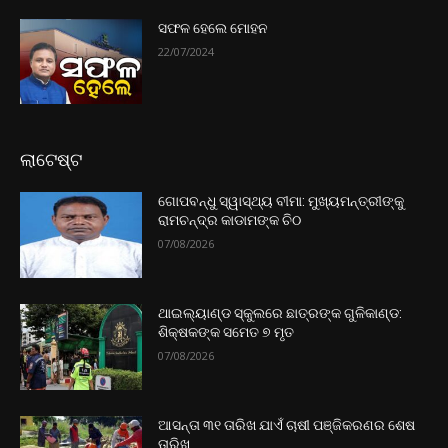
ସଫଳ ହେଲେ ମୋହନ
22/07/2024
ଲାଟେଷ୍ଟ
ଗୋପବନ୍ଧୁ ସ୍ୱାସ୍ଥ୍ୟ ବୀମା: ମୁଖ୍ୟମନ୍ତ୍ରୀଙ୍କୁ
ରାମଚନ୍ଦ୍ର କାଡାମଙ୍କ ଚିଠ
07/08/2026
ଥାଇଲ୍ୟାଣ୍ଡ ସ୍କୁଲରେ ଛାତ୍ରଙ୍କ ଗୁଳିକାଣ୍ଡ:
ଶିକ୍ଷକଙ୍କ ସମେତ ୭ ମୃତ
07/08/2026
ଆସନ୍ତା ୩୧ ତାରିଖ ଯାଏଁ ଚାଷୀ ପଞ୍ଜିକରଣର ଶେଷ
ତାରିଖ