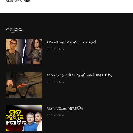
ଶ୍ରୀ ଅମିତ ଶାହ
ପପୁଲାର
ଅଲଗା ହେଲେ ଚହଲ – ଧନଶ୍ରୀ
20/03/2025
ଜାଣନ୍ତୁ ପୃଥିବୀରେ ‘ଲୁହା’ କେଉଁଠାରୁ ଆସିଲା
21/03/2025
ସତ କହୁଥିଲେ ସାଂଘାତିକ
21/07/2024