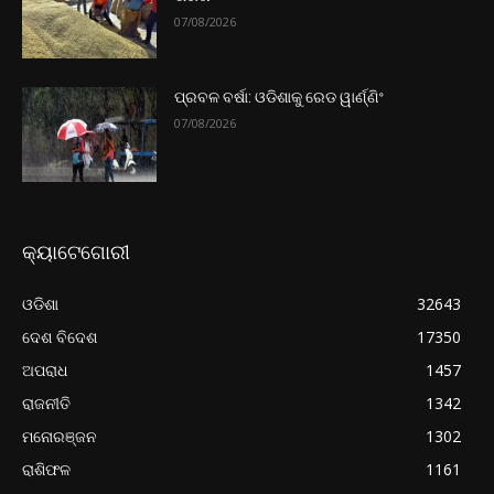
07/08/2026
ପ୍ରବଳ ବର୍ଷା: ଓଡିଶାକୁ ରେଡ ୱାର୍ଣ୍ଣିଂ
07/08/2026
କ୍ୟାଟେଗୋରୀ
ଓଡିଶା
32643
ଦେଶ ବିଦେଶ
17350
ଅପରାଧ
1457
ରାଜନୀତି
1342
ମନୋରଞ୍ଜନ
1302
ରାଶିଫଳ
1161