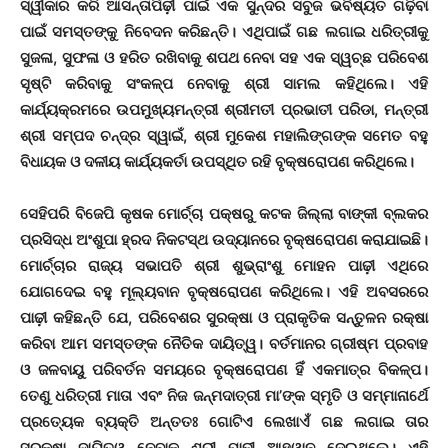
ସ୍ୱୀକାର କରି ଆସନ୍ତାପିଢ଼ୀ ପାଇଁ ଏକ ସୁନ୍ଦର ସବୁଜ ଭବିଷ୍ୟତ ଗଢ଼ିବା
ପାଇଁ ସମସ୍ତଙ୍କୁ ନିବେଦନ କରିଛନ୍ତି। ଏଥିପାଇଁ ଗଛ ଲଗାଇ ଧରିତ୍ରୀକୁ
ସୁଜଳା, ସୁଫଳା ଓ ହରିତ ରଖିବାକୁ ଶପଥ ନେବା ସହ ଏକ ସ୍ୱଚ୍ଛ ପରିବେଶ
ସୃଷ୍ଟି କରିବାକୁ ସଂକଳ୍ପ ନେବାକୁ ଶ୍ରୀ ସାମଲ କହିଥିଲେ। ଏହି
କାର୍ଯ୍ୟକ୍ରମରେ ଉପମୁଖ୍ୟମନ୍ତ୍ରୀ ଶ୍ରୀମତୀ ପ୍ରଭାତୀ ପରିଡା, ମନ୍ତ୍ରୀ
ଶ୍ରୀ ସମ୍ପଦ ଚନ୍ଦ୍ର ସ୍ୱାଇଁ, ଶ୍ରୀ ମୁକେଶ ମହାଲିଙ୍ଗଙ୍କ ସମେତ ବହୁ
ବିଧାୟକ ଓ ଦଳୀୟ କାର୍ଯ୍ୟକର୍ତା ଉପସ୍ଥିତ ରହି ବୃକ୍ଷରୋପଣ କରିଥିଲେ।
ସେହିପରି ବିଜେପି କୃଷକ ମୋର୍ଚ୍ଚା ପକ୍ଷରୁ କଟକ ଜିଲ୍ଲା ବାଙ୍କୀ ବ୍ଲକର
ପ୍ରସିଦ୍ଧ ଅଂଶୁପା ହ୍ରଦ ନିକଟସ୍ଥ ଉଦ୍ୟାନରେ ବୃକ୍ଷରୋପଣ କରାଯାଇଛି।
ମୋର୍ଚ୍ଚାର ରାଜ୍ୟ ସଭାପତି ଶ୍ରୀ ଶୁଭ୍ରାଂଶୁ ମୋହନ ପାଢ଼ୀ ଏଥିରେ
ଯୋଗଦେଇ ବହୁ ମୂଲ୍ୟବାନ ବୃକ୍ଷରୋପଣ କରିଥିଲେ। ଏହି ଅବସରରେ
ପାଢ଼ୀ କହିଛନ୍ତି ଯେ, ପରିବେଶର ସୁରକ୍ଷା ଓ ପ୍ରାକୃତିକ ସନ୍ତୁଳନ ରକ୍ଷା
କରିବା ଆମ ସମସ୍ତଙ୍କ ନୈତିକ ଦାୟିତ୍ୱ। ବର୍ତମାନର ଗ୍ରୀଷ୍ମ ପ୍ରବାହ
ଓ ଜଳବାୟୁ ପରିବର୍ତନ ସମୟରେ ବୃକ୍ଷରୋପଣ ହିଁ ଏକମାତ୍ର ବିକଳ୍ପ।
ତେଣୁ ଧରିତ୍ରୀ ମାତା ଏବଂ ନିଜ ଜନ୍ମଦାତ୍ରୀ ମା’ଙ୍କ ସ୍ମୃତି ଓ ସମ୍ମାନାର୍ଥେ
ପ୍ରତ୍ୟେକ ବ୍ୟକ୍ତି ଅନ୍ତତଃ ଗୋଟିଏ ଲେଖାଏଁ ଗଛ ଲଗାଇ ତାର
ସୁରକ୍ଷା ଦାୟିତ୍ୱ ନେବାକୁ ଶ୍ରୀ ପାଢ଼ୀ ଆହ୍ୱାନ ଦେଇଥିଲେ। ଏହି