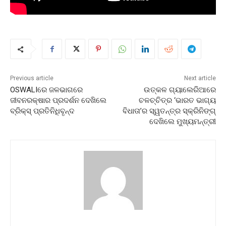
Previous article
Next article
OSWALIରେ ଜଳଭାଗରେ
ଉତ୍କଳ ଗ୍ୟାଲେରିଆରେ
ଜୀବନରକ୍ଷାର ପ୍ରଦର୍ଶନ ଦେଖିଲେ
ଚଳଚ୍ଚିତ୍ର ‘ଭାରତ ଭାଗ୍ୟ
ବ୍ରିକ୍ସ୍ ପ୍ରତିନିଧିବୃନ୍ଦ
ବିଧାତା’ର ସ୍ୱତନ୍ତ୍ର ସ୍କ୍ରିନିଙ୍ଗ୍
ଦେଖିଲେ ମୁଖ୍ୟମନ୍ତ୍ରୀ