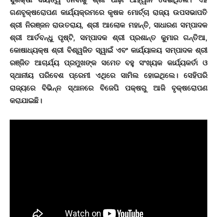
ଗଣବୃକ୍ଷରୋପଣ କାର୍ଯ୍ୟକ୍ରମରେ କୃଷକ ମୋର୍ଚ୍ଚା ରାଜ୍ୟ ଉପସଭାପତି
ଶ୍ରୀ ନିରଞ୍ଜନ ରାଉତରାୟ, ଶ୍ରୀ ଆଲୋକ ମହାନ୍ତି, ସାଧାରଣ ସମ୍ପାଦକ
ଶ୍ରୀ ଆର୍ତବନ୍ଧୁ ପୃଷ୍ଟି, ସମ୍ପାଦକ ଶ୍ରୀ ପ୍ରଶାନ୍ତ କୁମାର ଗନ୍ତିଆ,
କୋଷାଧ୍ୟକ୍ଷ ଶ୍ରୀ ବିଶ୍ୱଜିତ ସ୍ୱାଇଁ ଏବଂ କାର୍ଯ୍ୟାଳୟ ସମ୍ପାଦକ ଶ୍ରୀ
ରଞ୍ଜିତ ଆଚାର୍ଯ୍ୟ ପ୍ରମୁଖଙ୍କ ସମେତ ବହୁ ସଂଖ୍ୟକ କାର୍ଯ୍ୟକର୍ତା ଓ
ସ୍ଥାନୀୟ ପରିବେଶ ପ୍ରେମୀ ଏଥିରେ ସାମିଲ ହୋଇଥିଲେ। ସେହିପରି
ରାଜ୍ୟରେ ବିଭିନ୍ନ ସ୍ଥାନରେ ବିଜେପି ପକ୍ଷରୁ ଆଜି ବୃକ୍ଷରୋପଣ
କରାଯାଇଛି।