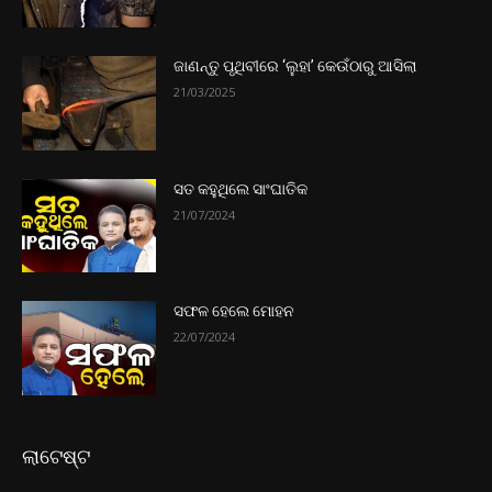
ଜାଣନ୍ତୁ ପୃଥିବୀରେ ‘ଲୁହା’ କେଉଁଠାରୁ ଆସିଲା
21/03/2025
ସତ କହୁଥିଲେ ସାଂଘାତିକ
21/07/2024
ସଫଳ ହେଲେ ମୋହନ
22/07/2024
ଲାଟେଷ୍ଟ