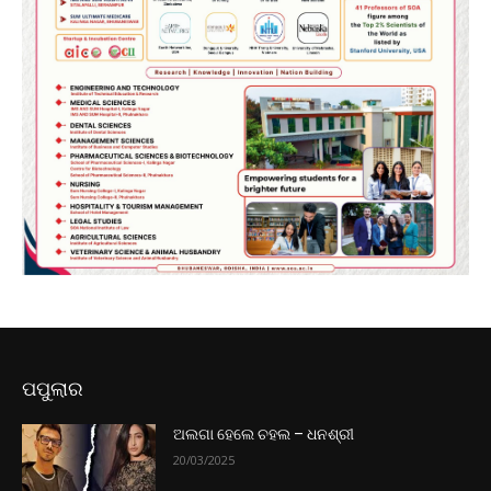
ପପୁଲାର
ଅଲଗା ହେଲେ ଚହଲ – ଧନଶ୍ରୀ
20/03/2025