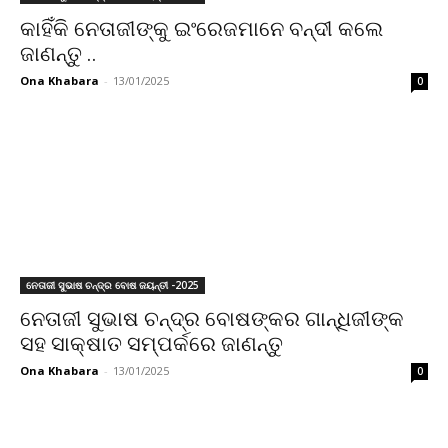
କାହିଁକି ନେତାଜୀଙ୍କୁ ଇଂରେଜମାନେ ବନ୍ଦୀ କଲେ
ଜାଣନ୍ତୁ ..
Ona Khabara
-
13/01/2025
0
ନେତାଜୀ ସୁଭାଷ ଚନ୍ଦ୍ର ବୋଷ ଜୟନ୍ତୀ -2025
ନେତାଜୀ ସୁଭାଷ ଚନ୍ଦ୍ର ବୋଷଙ୍କର ଗାନ୍ଧିଜୀଙ୍କ
ସହ ସାକ୍ଷାତ ସମ୍ପର୍କରେ ଜାଣନ୍ତୁ
Ona Khabara
-
13/01/2025
0