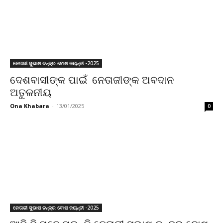
ନେତାଜୀ ସୁଭାଷ ଚନ୍ଦ୍ର ବୋଷ ଜୟନ୍ତୀ -2025
ଦେଶବାସୀଙ୍କ ପାଇଁ ନେତାଜୀଙ୍କ ଅବଦାନ
ଅତୁଳନୀୟ
Ona Khabara
-
13/01/2025
0
ନେତାଜୀ ସୁଭାଷ ଚନ୍ଦ୍ର ବୋଷ ଜୟନ୍ତୀ -2025