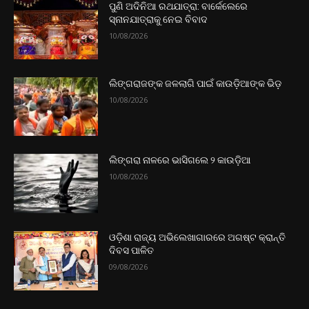
ପୁଣି ଅଦିନିଆ ରଥଯାତ୍ରା: ବାର୍କେଲେରେ
ସ୍ନାନଯାତ୍ରାକୁ ନେଇ ବିବାଦ
10/08/2026
ଲିଙ୍ଗରାଜଙ୍କ ଜଳଲାଗି ପାଇଁ କାଉଡ଼ିଆଙ୍କ ଭିଡ଼
10/08/2026
ଲିଙ୍ଗରା ନାଳରେ ଭାସିଗଲେ ୨ କାଉଡ଼ିଆ
10/08/2026
ଓଡ଼ିଶା ରାଜ୍ୟ ଅଭିଲେଖାଗାରରେ ଅଗଷ୍ଟ କ୍ରାନ୍ତି
ଦିବସ ପାଳିତ
09/08/2026