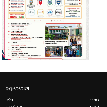
କ୍ୟାଟେଗୋରୀ
ଓଡିଶା
32703
ଦେଶ ବିଦେଶ
17364