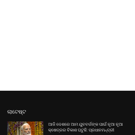
ଲାଟେଷ୍ଟ
ଆଜି ଦେଶରେ ଆମ ଯୁବବର୍ଗଙ୍କ ପାଇଁ ନୂଆ ନୂଆ
କ୍ଷେତ୍ରର ବିକାଶ ଘଟୁଛି: ପ୍ରଧାନମନ୍ତ୍ରୀ