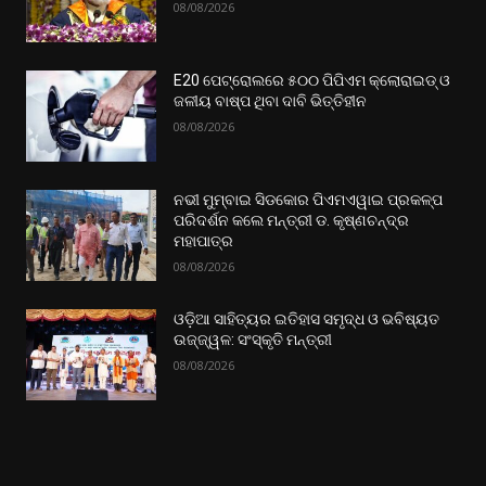
08/08/2026
E20 ପେଟ୍ରୋଲରେ ୫୦୦ ପିପିଏମ କ୍ଲୋରାଇଡ୍ ଓ
ଜଳୀୟ ବାଷ୍ପ ଥିବା ଦାବି ଭିତ୍ତିହୀନ
08/08/2026
ନଭୀ ମୁମ୍ବାଇ ସିଡକୋର ପିଏମଏୱାଇ ପ୍ରକଳ୍ପ
ପରିଦର୍ଶନ କଲେ ମନ୍ତ୍ରୀ ଡ. କୃଷ୍ଣଚନ୍ଦ୍ର
ମହାପାତ୍ର
08/08/2026
ଓଡ଼ିଆ ସାହିତ୍ୟର ଇତିହାସ ସମୃଦ୍ଧ ଓ ଭବିଷ୍ୟତ
ଉଜ୍ଜ୍ୱଳ: ସଂସ୍କୃତି ମନ୍ତ୍ରୀ
08/08/2026