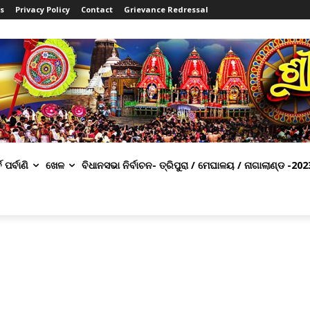
s
Privacy Policy
Contact
Grievance Redressal
ବ ପର୍ବାଣି
ଖେଳ
ବିଧାନସଭା ନିର୍ବାଚନ- ତ୍ରିପୁରା / ମେଘାଳୟ / ନାଗାଲାଣ୍ଡ -202