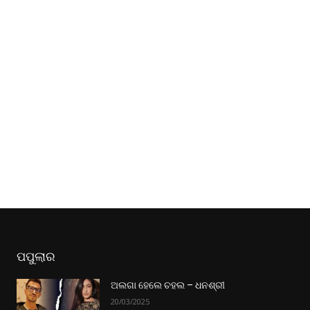
ପପୁଲାର
ଅଲଗା ହେଲେ ଚହଲ – ଧନଶ୍ରୀ
20/03/2025