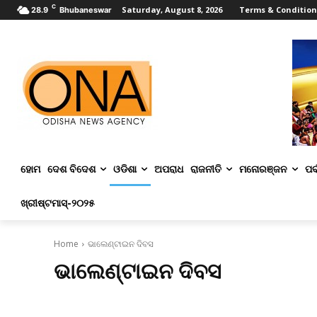
C
Saturday, August 8, 2026
Terms & Condition
28.9
Bhubaneswar
ହୋମ
ଦେଶ ବିଦେଶ
ଓଡିଶା
ଅପରାଧ
ରାଜନୀତି
ମନୋରଞ୍ଜନ
ପର୍
ଖ୍ରୀଷ୍ଟମାସ୍‌-୨୦୨୫
Home
ଭାଲେଣ୍ଟାଇନ ଦିବସ
ଭାଲେଣ୍ଟାଇନ ଦିବସ