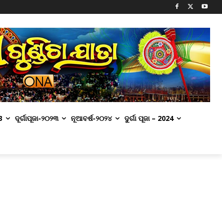
3
ଦୂର୍ଗାପୂଜା-୨୦୨୩
ନୂଆବର୍ଷ-୨୦୨୪
ଦୁର୍ଗା ପୂଜା – 2024