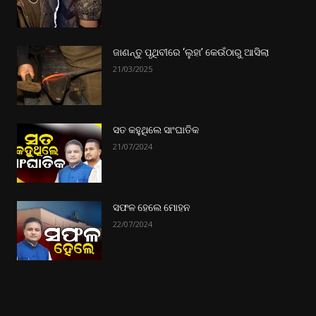
ଜାଣନ୍ତୁ ପୃଥିବୀରେ ‘ଲୁହା’ କେଉଁଠାରୁ ଆସିଲା
21/03/2025
ସତ କହୁଥିଲେ ସାଂଘାତିକ
21/07/2024
ସଫଳ ହେଲେ ମୋହନ
22/07/2024