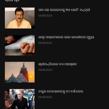
ତାଳ ଗଛ ଲଗାଇବାକୁ ୩୫ କୋଟି: ମନ୍ତ୍ରୀ
06/08/2026
ଭାଲୁ ଆକ୍ରମଣରେ ଭାଇ ଭଉଣୀଙ୍କ ମୃତ୍ୟୁ
06/08/2026
ଶ୍ରୀମନ୍ଦିରରେ ବଡ ମହାସ୍ନାନ
06/08/2026
ତରୁଣ ତେଜପାଲଙ୍କୁ ୧୦ ବର୍ଷ ଜେଲ
06/08/2026