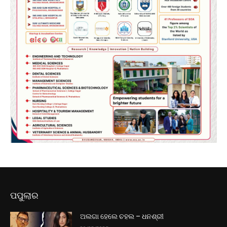
ପପୁଲାର
ଅଲଗା ହେଲେ ଚହଲ – ଧନଶ୍ରୀ