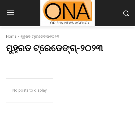
Home
ମୁହୁରତ ଟ୍ରେଡେଙ୍ଗ୍‌-୨୦୨୩
ମୁହୁରତ ଟ୍ରେଡେଙ୍ଗ୍‌-୨୦୨୩
No posts to display