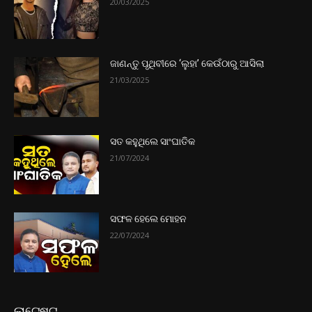
20/03/2025
ଜାଣନ୍ତୁ ପୃଥିବୀରେ ‘ଲୁହା’ କେଉଁଠାରୁ ଆସିଲା
21/03/2025
ସତ କହୁଥିଲେ ସାଂଘାତିକ
21/07/2024
ସଫଳ ହେଲେ ମୋହନ
22/07/2024
ଲାଟେଷ୍ଟ