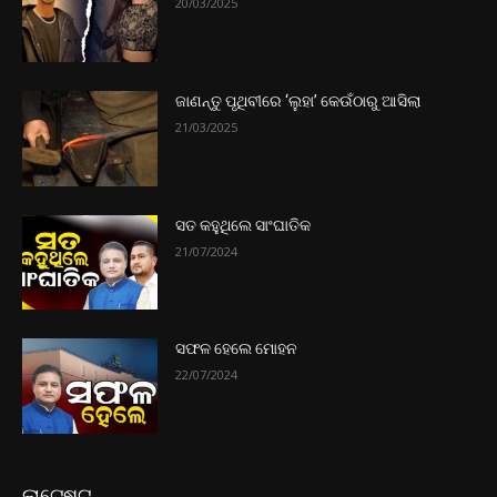
20/03/2025
ଜାଣନ୍ତୁ ପୃଥିବୀରେ ‘ଲୁହା’ କେଉଁଠାରୁ ଆସିଲା
21/03/2025
ସତ କହୁଥିଲେ ସାଂଘାତିକ
21/07/2024
ସଫଳ ହେଲେ ମୋହନ
22/07/2024
ଲାଟେଷ୍ଟ