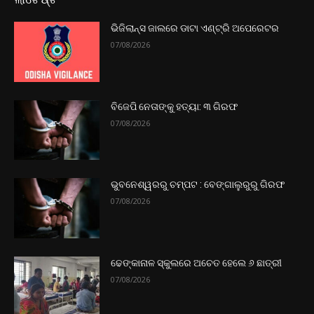
ଭିଜିଲାନ୍ସ ଜାଲରେ ଡାଟା ଏଣ୍ଟ୍ରି ଅପେରେଟର
07/08/2026
ବିଜେପି ନେତାଙ୍କୁ ହତ୍ୟା: ୩ ଗିରଫ
07/08/2026
ଭୁବନେଶ୍ୱରରୁ ଚମ୍ପଟ : ବେଙ୍ଗାଲୁରୁରୁ ଗିରଫ
07/08/2026
ଢେଙ୍କାନାଳ ସ୍କୁଲରେ ଅଚେତ ହେଲେ ୬ ଛାତ୍ରୀ
07/08/2026