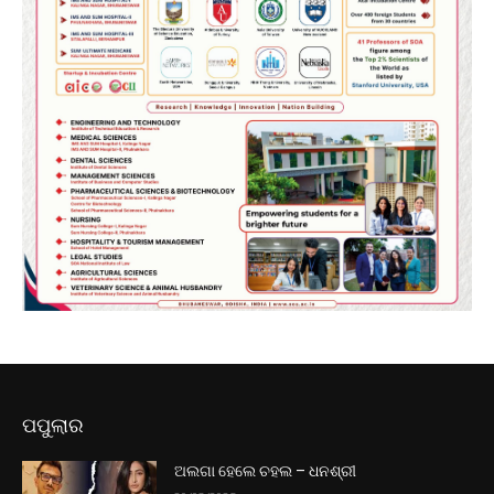
ପପୁଲାର
ଅଲଗା ହେଲେ ଚହଲ – ଧନଶ୍ରୀ