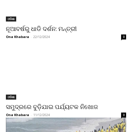
ଓଡିଶା
ନୂଆବର୍ଷରୁ ଧାଡି ଦର୍ଶନ: ମନ୍ତ୍ରୀ
Ona Khabara
-
22/12/2024
0
ଓଡିଶା
ସମୁଦ୍ରରେ ବୁଡ଼ିଯାଇ ପର୍ଯ୍ୟଟକ ନିଖୋଜ
Ona Khabara
-
11/12/2024
0