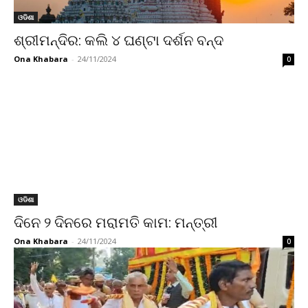
ଓଡିଶା
ଶ୍ରୀମନ୍ଦିର: କଲି ୪ ଘଣ୍ଟା ଦର୍ଶନ ବନ୍ଦ
Ona Khabara
-
24/11/2024
0
ଓଡିଶା
ଦିନେ ୨ ଦିନରେ ମରାମତି କାମ: ମନ୍ତ୍ରୀ
Ona Khabara
-
24/11/2024
0