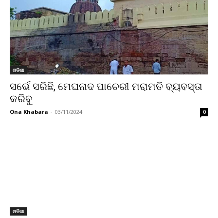
ଓଡିଶା
ସର୍ଭେ ସରିଛି, ମେଘନାଦ ପାଚେରୀ ମରାମତି ବ୍ୟବସ୍ତା
କରିବୁ
Ona Khabara
-
03/11/2024
0
ଓଡିଶା