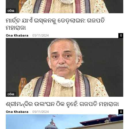
ଓଡିଶା
ମାର୍ଚ୍ଚ ଯାଏଁ ଇସ୍କନକୁ ଡେଡ଼ଲାଇନ: ଗଜପତି
ମହାରାଜା
Ona Khabara
-
05/11/2024
0
ଓଡିଶା
ଶ୍ରୀମନ୍ଦିର ଉଲଂଘନ ଠିକ ନୁହେଁ: ଗଜପତି ମହାରାଜା
Ona Khabara
-
05/11/2024
0