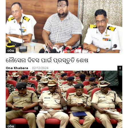
ଓଡିଶା
ନୌସେନା ଦିବସ ପାଇଁ ପ୍ରସ୍ତୁତି ଶେଷ
Ona Khabara
-
02/12/2024
0
ଓଡିଶା