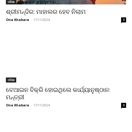
ଓଡିଶା
ଶ୍ରୀମନ୍ଦିର: ମାହାଲର ହେବ ନିଲାମ
Ona Khabara
-
17/11/2024
0
ଓଡିଶା
ବେଆଇନ ବିକ୍ରି ହୋଇଥିଲେ କାର୍ଯ୍ୟାନୁଷ୍ଠାନ:
ମନ୍ତ୍ରୀ
Ona Khabara
-
17/11/2024
0