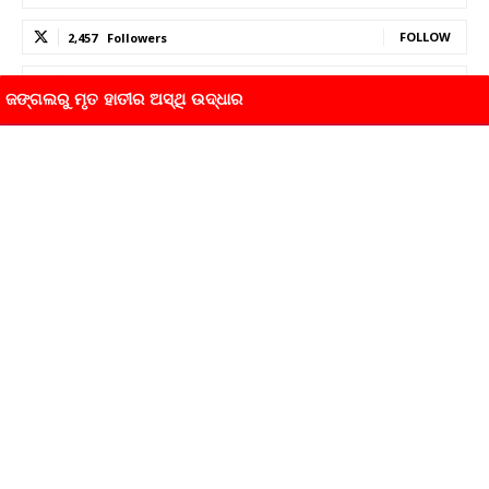
FOLLOW
2,457
Followers
SUBSCRIBE
12,700
Subscribers
ଓଡିଶା
ସ୍ୱର୍ଗଦ୍ୱାରରେ ଘଷିିରେ ହେବ ଶବଦାହ
Ona Khabara
-
29/10/2024
0
ଓଡିଶା
ଆସନ୍ତାକାଲି ବନକ ଲାଗି: ୫ ଘଣ୍ଟା ଦର୍ଶନ ବନ୍ଦ
Ona Khabara
-
29/10/2024
0