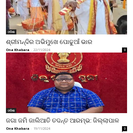
ଓଡିଶା
ଶ୍ରୀମନ୍ଦିର ଅଭିମୁଖେ ପୋଢୁଆଁ ଭାର
Ona Khabara
-
22/11/2024
0
ଓଡିଶା
ଜଗା ଜମି ଜାଲିଆତି ତଦନ୍ତ ଆରମ୍ଭ: ଜିଲ୍ଲାପାଳ
Ona Khabara
-
19/11/2024
0