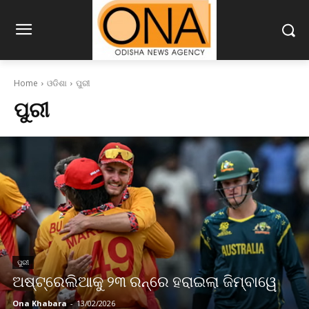
Home
ଓଡିଶା
ପୁରୀ
ପୁରୀ
ପୁରୀ
ଅଷ୍ଟ୍ରେଲିଆକୁ ୨୩ ରନ୍‌ରେ ହରାଇଲା ଜିମ୍ବାୱେ
Ona Khabara
-
13/02/2026