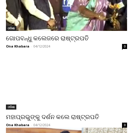
ଓଡିଶା
ଗୋପବନ୍ଧୁ କଲେଜରେ ରାଷ୍ଟ୍ରପତି
Ona Khabara
-
04/12/2024
0
ଓଡିଶା
ମହାପ୍ରଭୁଙ୍କୁ ଦର୍ଶନ କଲେ ରାଷ୍ଟ୍ରପତି
Ona Khabara
-
04/12/2024
0