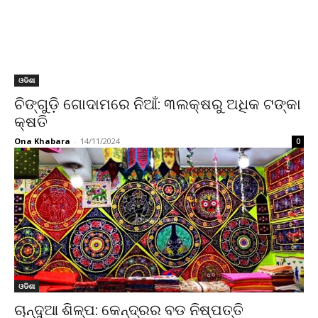
ଓଡିଶା
ଚିଙ୍ଗୁଡ଼ି ଗୋଦାମରେ ନିଆଁ: ୩ଲକ୍ଷରୁ ଅଧିକ ଟଙ୍କା
କ୍ଷତି
Ona Khabara
-
14/11/2024
0
ଓଡିଶା
ଚାନ୍ଦୁଆ ଶିଳ୍ପ: କେନ୍ଦ୍ରର ବଡ ନିଷ୍ପତ୍ତି