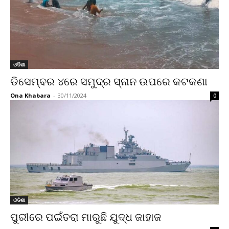
ଓଡିଶା
ଡିସେମ୍ବର ୪ରେ ସମୁଦ୍ର ସ୍ନାନ ଉପରେ କଟକଣା
Ona Khabara
-
30/11/2024
0
ଓଡିଶା
ପୁରୀରେ ପଇଁତରା ମାରୁଛି ଯୁଦ୍ଧ ଜାହାଜ