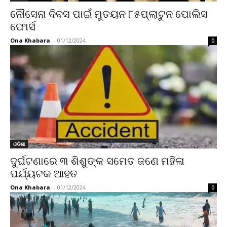
ନୌସେନା ଦିବସ ପାଇଁ ମୁତୟନ ୮୫ପ୍ଲାଟୁନ ପୋଲିସ
ଫୋର୍ସ
Ona Khabara
-
01/12/2024
0
ଓଡିଶା
ଦୁର୍ଘଟଣାରେ ୩ ଶିଶୁଙ୍କ ସମେତ ଜଣେ ମହିଳା
ପର୍ଯ୍ୟଟକ ଆହତ
Ona Khabara
-
01/12/2024
0