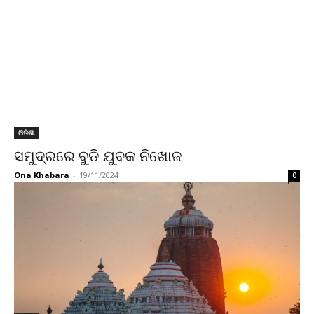
ଓଡିଶା
ସମୁଦ୍ରରେ ବୁଡି ଯୁବକ ନିଖୋଜ
Ona Khabara
-
19/11/2024
0