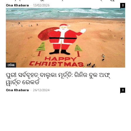
Ona Khabara
-
13/02/2026
0
ଓଡିଶା
ପୁରୀ ସର୍ବବୃହତ୍ ବାଲୁକା ମୂର୍ତ୍ତି: ଗିନିଜ ବୁକ ଅଫ୍
ୱାର୍ଚ୍ଚ ରେକର୍ଡ
Ona Khabara
-
26/12/2024
0