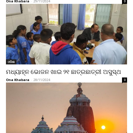
Ona Khabara
-
29/11/2024
0
ଓଡିଶା
ମଧ୍ୟାହ୍ନ ଭୋଜନ ଖାଇ ୨୧ ଛାତ୍ରଛାତ୍ରୀ ଅସୁସ୍ଥ
Ona Khabara
-
28/11/2024
0