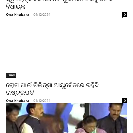
ବିଧାୟକ
Ona Khabara
-
04/12/2024
0
ଓଡିଶା
ରୋଗ ପାଇଁ ଚିକିତ୍ସା ଆୟୁର୍ବେଦରେ ରହିଛି:
ରାଷ୍ଟ୍ରପତି
Ona Khabara
-
04/12/2024
0