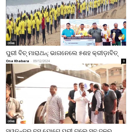
ଓଡିଶା
ପୁରୀ ବିଚ୍‌ ମାରାଥନ୍‌: ଭାଗନେଲେ ୫ଶହ କ୍ରୀଡ଼ାବିତ୍‌
Ona Khabara
-
09/12/2024
0
ଓଡିଶା
ସ୍ୱତନ୍ତ୍ର ବସ ଯୋଗେ ପୁରୀ ଗଲେ ସବୁ ଦଳର