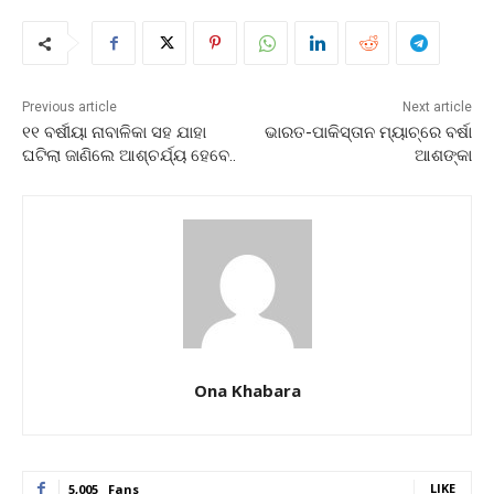
Previous article
Next article
୧୧ ବର୍ଷୀୟା ନାବାଳିକା ସହ ଯାହା
ଭାରତ-ପାକିସ୍ତାନ ମ୍ୟାଚ୍‌ରେ ବର୍ଷା
ଘଟିଲା ଜାଣିଲେ ଆଶ୍ଚର୍ଯ୍ୟ ହେବେ..
ଆଶଙ୍କା
Ona Khabara
LIKE
5,005
Fans