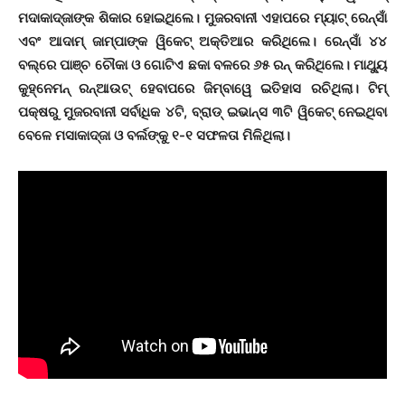
ମଦାକାଦ୍‌ଜାଙ୍କ ଶିକାର ହୋଇଥିଲେ। ମୁଜରବାନୀ ଏହାପରେ ମ୍ୟାଟ୍ ରେନ୍‌ସାଁ
ଏବଂ ଆଦାମ୍ ଜାମ୍ପାଙ୍କ ୱିକେଟ୍ ଅକ୍ତିଆର କରିଥିଲେ। ରେନ୍‌ସାଁ ୪୪
ବଲ୍‌ରେ ପାଞ୍ଚ ଚୌକା ଓ ଗୋଟିଏ ଛକା ବଳରେ ୬୫ ରନ୍ କରିଥିଲେ। ମାଥ୍ୟୁ
କୁହ୍ନେମନ୍ ରନ୍‌ଆଉଟ୍ ହେବାପରେ ଜିମ୍ବାୱେ ଇତିହାସ ରଚିଥିଲା। ଟିମ୍
ପକ୍ଷରୁ ମୁଜରବାନୀ ସର୍ବାଧିକ ୪ଟି, ବ୍ରାଡ୍ ଇଭାନ୍ସ ୩ଟି ୱିକେଟ୍ ନେଇଥିବା
ବେଳେ ମସାକାଦ୍‌ଜା ଓ ବର୍ଲଙ୍କୁ ୧-୧ ସଫଳତା ମିଳିଥିଲା।