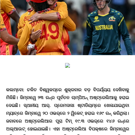
କଲମ୍ବୋ: ଚଳିତ ବିଶ୍ୱକପ୍‌ରେ ଶୁକ୍ରବାର ବଡ଼ ବିପର୍ଯ୍ୟୟ ଦେଖିବାକୁ
ମିଳିଛି। ଜିମ୍ବାୱେ ୨୩ ରନ୍‌ର ପୂର୍ବତନ ଚାମ୍ପିଅନ୍ ଅଷ୍ଟ୍ରେଲିଆକୁ ହରାଇ
ଦେଇଛି। ସ୍ଥାନୀୟ ଆର୍‌. ପ୍ରେମଦାସା ଷ୍ଟାଡିୟମ୍‌ରେ ଖେଳାଯାଇଥିବା
ମ୍ୟାଚ୍‌ରେ ଜିମ୍ବାୱେ ୨୦ ଓଭର୍‌ରେ ୨ ୱିକେଟ୍ ହରାଇ ୧୬୯ ରନ୍ କରିଥିଲା।
ଜବାବରେ ଅଷ୍ଟ୍ରେଲିଆର ପୂରା ଟିମ୍ ୧୯.୩ ଓଭର୍‌ରେ ୧୪୬ ରନ୍‌ରେ
ଅଲ୍‌ଆଉଟ୍ ହୋଇଯାଇଛି। ଏହା ଅଷ୍ଟ୍ରେଲିଆ ବିପକ୍ଷରେ ଜିମ୍ବାୱେର