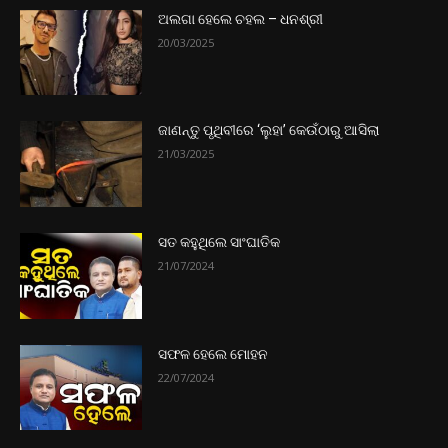
ଅଲଗା ହେଲେ ଚହଲ – ଧନଶ୍ରୀ
20/03/2025
ଜାଣନ୍ତୁ ପୃଥିବୀରେ ‘ଲୁହା’ କେଉଁଠାରୁ ଆସିଲା
21/03/2025
ସତ କହୁଥିଲେ ସାଂଘାତିକ
21/07/2024
ସଫଳ ହେଲେ ମୋହନ
22/07/2024