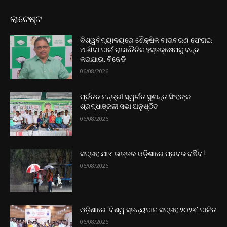
ଲାଟେଷ୍ଟ
ବିଶ୍ୱବିଦ୍ୟାଳୟରେ ଶୈକ୍ଷିକ ବାତାବରଣ ଫେରାଇ
ଆଣିବା ପାଇଁ ରାଜନୈତିକ ହସ୍ତକ୍ଷେପକୁ ବନ୍ଦ
କରାଯାଉ: ବିଜେଡି
06/08/2026
ପୂର୍ବତନ ମନ୍ତ୍ରୀ ସ୍ୱର୍ଗତ ସୁଶାନ୍ତ ସିଂହଙ୍କ
ଶ୍ରଦ୍ଧାଞ୍ଜଳୀ ସଭା ଅନୁଷ୍ଠିତ
06/08/2026
ସପ୍ତାହ ଯାଏ ଉତ୍ତର‌ ଓଡ଼ିଶାରେ ପ୍ରବଳ ବର୍ଷିବ !
06/08/2026
ଓଡ଼ିଶାରେ ‘ବିଶ୍ୱ ସ୍ତନ୍ୟପାନ ସପ୍ତାହ ୨୦୨୬’ ପାଳିତ
06/08/2026