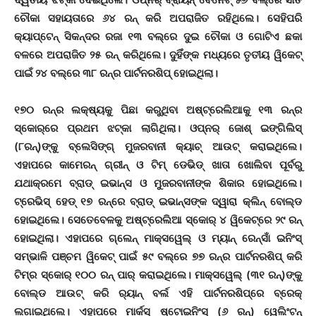
ଚୌକା ସହାୟତାରେ ୬୪ ରନ୍ କରି ଅପରାଜିତ ରହିଥିଲେ। ସେହିପରି
କ୍ୟାପ୍‌ଟେନ୍ ସିକନ୍ଦର ରଜା ୧୩ ବଲ୍‌ରେ ଦୁଇ ଚୌକା ଓ ଗୋଟିଏ ଛକା
ବଳରେ ଅପରାଜିତ ୨୫ ରନ୍ କରିଥିଲେ। ଦୁହିଁଙ୍କ ମଧ୍ୟରେ ତୃତୀୟ ୱିକେଟ୍
ପାଇଁ ୨୪ ବଲ୍‌ରେ ୩୮ ରନ୍‌ର ପାର୍ଟନରଶିପ୍ ହୋଇଥିଲା।
୧୭୦ ରନ୍‌ର ଲକ୍ଷ୍ୟକୁ ପିଛା କରୁଥିବା ଅଷ୍ଟ୍ରେଲିଆକୁ ୧୩ ରନ୍‌ର
ସ୍କୋର୍‌ରେ ପ୍ରଥମ ଝଟ୍‌କା ଲାଗିଥିଲା। ଓପ୍ନର୍ ଜୋଶ୍ ଇଙ୍ଗିଲିସ୍
(୮ରନ୍‌)ଙ୍କୁ ବ୍ଲେସିଙ୍ଗ୍ ମୁଜରବାନୀ କ୍ୟାଚ୍ ଆଉଟ୍ କରାଇଥିଲେ।
ଏହାପରେ କାମେରନ୍ ଗ୍ରୀନ୍ ଓ ଟିମ୍ ଡେଭିଡ୍ ଖାତା ଖୋଲିବା ପୂର୍ବରୁ
ଯଥାକ୍ରମେ ବ୍ରାଡ୍ ଇଭାନ୍ସ ଓ ମୁଜରବାନୀଙ୍କ ଶିକାର ହୋଇଥିଲେ।
ଟ୍ରେଭିସ୍ ହେଡ୍ ୧୭ ରନ୍‌ରେ ବ୍ରାଡ୍ ଇଭାନ୍ସଙ୍କ ଦ୍ୱାରା କ୍ଲିନ୍ ବୋଲ୍ଡ
ହୋଇଥିଲେ। ସେତେବେଳକୁ ଅଷ୍ଟ୍ରେଲିଆ ସ୍କୋର୍ ୪ ୱିକେଟ୍‌ରେ ୨୯ ରନ୍
ହୋଇଥିଲା। ଏହାପରେ ଗ୍ଲେନ୍ ମାକ୍ସୱେଲ୍ ଓ ମ୍ୟାନ୍ ରେନ୍‌ସାଁ ଇନିଂସ୍
ସମ୍ଭାଳି ପଞ୍ଚମ ୱିକେଟ୍ ପାଇଁ ୫୯ ବଲ୍‌ରେ ୭୭ ରନ୍‌ର ପାର୍ଟନରଶିପ୍ କରି
ଟିମ୍‌ର ସ୍କୋର୍ ୧୦୦ ରନ୍ ପାର୍ କରାଇଥିଲେ। ମାକ୍ସୱେଲ୍ (୩୧ ରନ୍‌)ଙ୍କୁ
ବୋଲ୍ଡ ଆଉଟ୍ କରି ର‌୍ୟାନ୍ ବର୍ଲ ଏହି ପାର୍ଟନରଶିପ୍‌ରେ ବ୍ରେକ୍
ଲଗାଇଥିଲେ। ଏହାପରେ ମାର୍କସ୍ ଷ୍ଟୋଇନିଂସ୍ (୬ ରନ୍‌) ୱେଲିଂଟନ୍