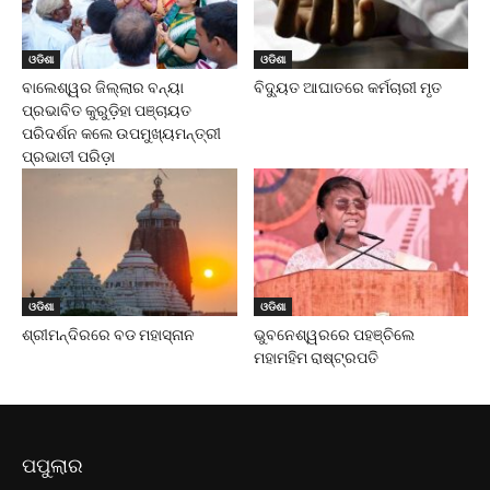
ଓଡିଶା
ଓଡିଶା
ବାଲେଶ୍ୱର ଜିଲ୍ଲାର ବନ୍ୟା
ବିଦ୍ୟୁତ ଆଘାତରେ କର୍ମଚାରୀ ମୃତ
ପ୍ରଭାବିତ କୁରୁଡ଼ିହା ପଞ୍ଚାୟତ
ପରିଦର୍ଶନ କଲେ ଉପମୁଖ୍ୟମନ୍ତ୍ରୀ
ପ୍ରଭାତୀ ପରିଡ଼ା
ଓଡିଶା
ଓଡିଶା
ଶ୍ରୀମନ୍ଦିରରେ ବଡ ମହାସ୍ନାନ
ଭୁବନେଶ୍ୱରରେ ପହଞ୍ଚିଲେ
ମହାମହିମ ରାଷ୍ଟ୍ରପତି
ପପୁଲାର