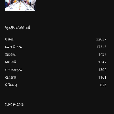
କ୍ୟାଟେଗୋରୀ
ଓଡିଶା
32637
ଦେଶ ବିଦେଶ
17343
ଅପରାଧ
1457
ରାଜନୀତି
1342
ମନୋରଞ୍ଜନ
1302
ରାଶିଫଳ
1161
ବିଜିନେସ୍
826
ଆରକାଇଭ