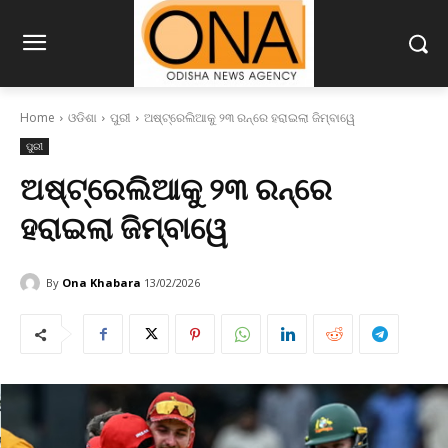
Home
ଓଡିଶା
ପୁରୀ
ଅଷ୍ଟ୍ରେଲିଆକୁ ୨୩ ରନ୍‌ରେ ହରାଇଲା ଜିମ୍ବାୱେ
ପୁରୀ
ଅଷ୍ଟ୍ରେଲିଆକୁ ୨୩ ରନ୍‌ରେ
ହରାଇଲା ଜିମ୍ବାୱେ
By
Ona Khabara
13/02/2026