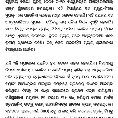
ଦ୍ୱିତୀୟ ବିଜୟ। ପୂର୍ବରୁ ୨୦୦୭ ଟି-୨୦ ବିଶ୍ୱକପ୍‌ରେ ଅଷ୍ଟ୍ରେଲିଆକୁ
ପାଞ୍ଚ ୱିକେଟ୍‌ରେ ହରାଇଥିଲା। ଏହି ବିପର୍ଯ୍ୟୟ ସହ ଗ୍ରୁପ୍‌-ବି’ରେ
ସୁପର୍‌-୮ରେ ପହଞ୍ଚିବା ଲଢ଼େଇ ମଧ୍ୟ ରୋଚକ ହୋଇଛି। ଏହି ପରାଜୟ ସହ
ଅଷ୍ଟ୍ରେଲିଆର ସୁପର-୮ ଦୌଡ଼ରୁ ବାଦ୍ ପଡ଼ିବା ବିପଦ ସୃଷ୍ଟି ହୋଇଛି।
ଏବେ ଟିମ୍‌କୁ ସମସ୍ତ ମ୍ୟାଚ୍ ଜିତିବାକୁ ପଡ଼ିବ। ଗୋଟିଏ ପରାଜୟ ଟିମ୍‌ର
ଆଶଚୁ ଧୂଳିସାତ୍ କରିଦେବ। ଦୁଇଟି ମ୍ୟାଚ୍ ପରେ ଅଷ୍ଟ୍ରେଲିଆ ଏବେ
ତୃତୀୟ ସ୍ଥାନରେ ରହିଛି। ଟିମ୍ ନିଜର ପରବର୍ତ୍ତୀ ମ୍ୟାଚ୍ ଶ୍ରୀଲଙ୍କା
ବିପକ୍ଷରେ ଖେଳିବ।
ଯଦି ଏହି ମ୍ୟାଚ୍‌ରେ ପରାଜିତ ହୁଏ, ତେବେ ବାହାର ହୋଇଯିବ। ଜିମ୍ବାୱେ
କିମ୍ବା ଶ୍ରୀଲଙ୍କା ଗୋଟିଏ ଲେଖାଏଁ ମ୍ୟାଚ୍ ହାରିବା ସହ ଅଷ୍ଟ୍ରେଲିଆ
ବାକି ମ୍ୟାଚ୍ ବଡ଼ ବ୍ୟବଧାନରେ ଜିତିଲେ ହିଁ ସୁପର୍‌-୮ରେ ପହଞ୍ଚିପାରିବ।
ବ୍ୟାଟିଂ ଆମନ୍ତ୍ରଣ ପାଇଥିବା ଜିମ୍ବାୱେ ପ୍ରଥମରୁ ଉନ୍ନତ ଆରମ୍ଭ
କରିଥିଲା। ଟିମ୍‌କୁ ୬୧ ରନ୍‌ର ସ୍କୋର୍‌ରେ ପ୍ରଥମ ଝଟ୍‌କା ଲାଗିଥିଲା।
ତାଦିୱାନାଶେ ମରୁମାନୀ ୨୧ ବଲ୍‌ରେ ୩୫ ରନ୍ କରିଥିବା ବେଳେ ମାର୍କସ
ଷ୍ଟୋଇନିସ୍ ତାଙ୍କୁ ଜୋଶ୍ ଇଙ୍ଗଲିସ୍‌ଙ୍କ ହାତରେ କ୍ୟାଚ୍ କରାଇଥିଲେ।
ଏହାପରେ ର‌୍ୟାନ୍ ବର୍ଲ (୩୦)ଙ୍କୁ ଆଉଟ୍ କରି କାମେରନ୍ ଗ୍ରୀନ୍ ଟିମ୍‌କୁ
ଦ୍ୱିତୀୟ ଝଟ୍‌କା ଦେଇଥିଲେ। ଓପ୍ନର୍ ବ୍ରାୟନ୍ ବେନେଟ୍ ୫୬ ବଲ୍‌ରେ ସାତ