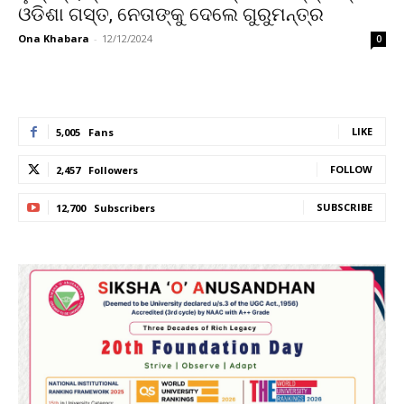
ଓଡିଶା ଗସ୍ତ, ନେତାଙ୍କୁ ଦେଲେ ଗୁରୁମନ୍ତ୍ର
Ona Khabara
-
12/12/2024
0
LIKE
5,005
Fans
FOLLOW
2,457
Followers
SUBSCRIBE
12,700
Subscribers