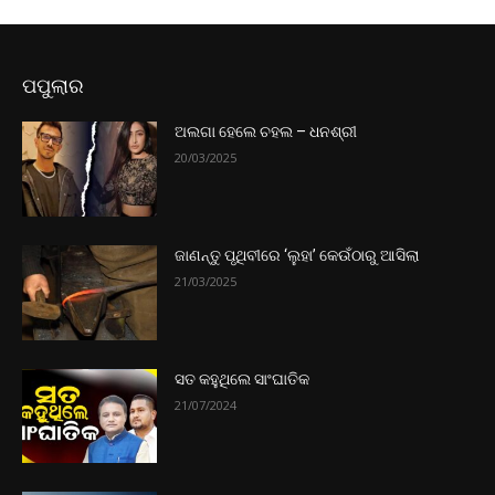
ପପୁଲାର
ଅଲଗା ହେଲେ ଚହଲ – ଧନଶ୍ରୀ
20/03/2025
ଜାଣନ୍ତୁ ପୃଥିବୀରେ ‘ଲୁହା’ କେଉଁଠାରୁ ଆସିଲା
21/03/2025
ସତ କହୁଥିଲେ ସାଂଘାତିକ
21/07/2024