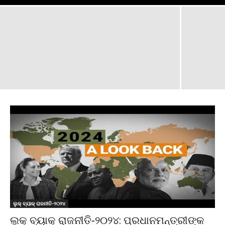
ଲୁକ୍ ବ୍ୟାକ୍ ରାଜନୀତି-୨୦୨୪
ଲୁକ୍ ବ୍ୟାକ୍ ରାଜନୀତି-୨୦୨୪: ପ୍ରଧାନମନ୍ତ୍ରୀଙ୍କ