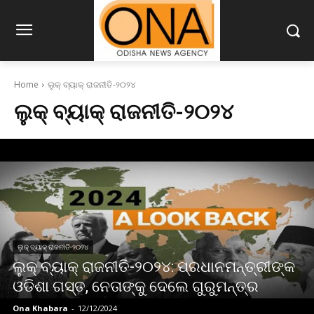
Home
ଲୁକ୍ ବ୍ୟାକ୍ ରାଜନୀତି-୨୦୨୪
ଲୁକ୍ ବ୍ୟାକ୍ ରାଜନୀତି-୨୦୨୪
ଲୁକ୍ ବ୍ୟାକ୍ ରାଜନୀତି-୨୦୨୪
ଲୁକ୍ ବ୍ୟାକ୍ ରାଜନୀତି-୨୦୨୪: ପ୍ରଧାନମନ୍ତ୍ରୀଙ୍କ
ଓଡିଶା ଗସ୍ତ, ନେତାଙ୍କୁ ଦେଲେ ଗୁରୁମନ୍ତ୍ର
Ona Khabara
-
12/12/2024