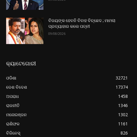
ବିଜୟଙ୍କ ହେବନି ବିବାହ ବିଚ୍ଛେଦ ; ମାମଲା
ପ୍ରତ୍ୟାହାର କଲେ ପତ୍ନୀ
09/08/2026
କ୍ୟାଟେଗୋରୀ
ଓଡିଶା
32721
ଦେଶ ବିଦେଶ
17374
ଅପରାଧ
1458
ରାଜନୀତି
1346
ମନୋରଞ୍ଜନ
1302
ରାଶିଫଳ
1161
ବିଜିନେସ୍
826