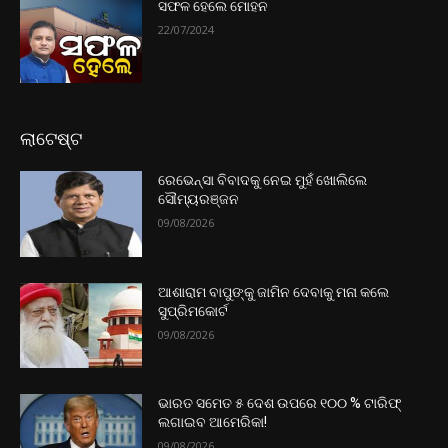
ସଫଳ ହେଲେ ମୋହନ
22/07/2024
ଲାଟେଷ୍ଟ
ରେଭେନ୍ସା ବିବାଦକୁ ନେଇ ମୁହଁ ଖୋଲିଲେ
ସୌମ୍ୟରଞ୍ଜନ
09/08/2026
ଆଶାରାମ ବାପୁଙ୍କୁ ଜାମିନ ଦେବାକୁ ମନା କଲେ
ସୁପ୍ରିମକୋର୍ଟ
09/08/2026
ଭାରତ ସମେତ ୫ ଦେଶ ଉପରେ ୧୦୦ % ଟାରିଫ୍
ଲଗାଇବ ଆମେରିକା!
09/08/2026