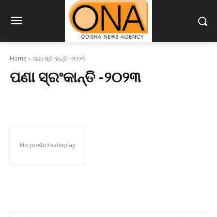
Home
ପଣା ସ୍ରଂକାନ୍ତି -୨୦୨୩
ପଣା ସ୍ରଂକାନ୍ତି -୨୦୨୩
No posts to display