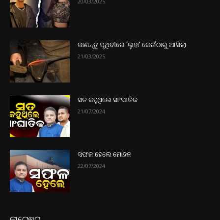
20/03/2025
ଜାଣନ୍ତୁ ପୃଥିବୀରେ ‘ଲୁହା’ କେଉଁଠାରୁ ଆସିଲା
21/03/2025
ସତ କହୁଥିଲେ ସାଂଘାତିକ
21/07/2024
ସଫଳ ହେଲେ ମୋହନ
22/07/2024
ଲାଟେଷ୍ଟ