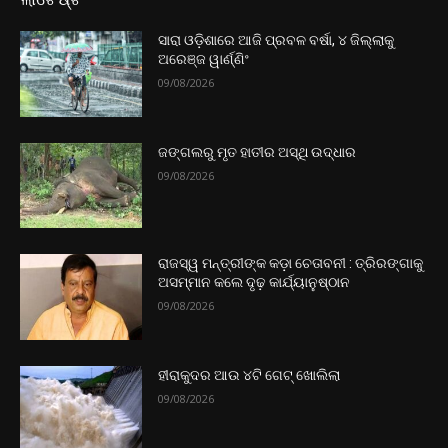
ସାରା ଓଡ଼ିଶାରେ ଆଜି ପ୍ରବଳ ବର୍ଷା, ୪ ଜିଲ୍ଲାକୁ
ଅରେଞ୍ଜ ୱାର୍ଣ୍ଣିଂ
09/08/2026
ଜଙ୍ଗଲରୁ ମୃତ ହାତୀର ଅସ୍ଥି ଉଦ୍ଧାର
09/08/2026
ରାଜସ୍ୱ ମନ୍ତ୍ରୀଙ୍କ କଡ଼ା ଚେତାବନୀ : ତ୍ରିରଙ୍ଗାକୁ
ଅସମ୍ମାନ କଲେ ଦୃଢ଼ କାର୍ଯ୍ୟାନୁଷ୍ଠାନ
09/08/2026
ହୀରାକୁଦର ଆଉ ୪ଟି ଗେଟ୍‌ ଖୋଲିଲା
09/08/2026