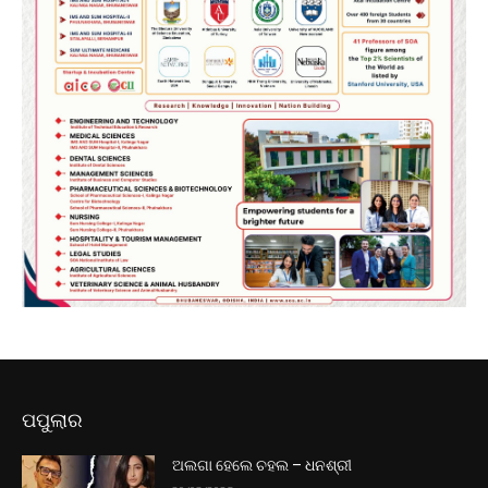
ପପୁଲାର
ଅଲଗା ହେଲେ ଚହଲ – ଧନଶ୍ରୀ