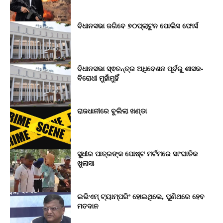
ବିଧାନସଭା ଜଗିବେ ୭୦ପ୍ଲାଟୁନ ପୋଲିସ ଫୋର୍ସ
ବିଧାନସଭା ସ୍ଵତନ୍ତ୍ର ଅଧିବେଶନ ପୂର୍ବରୁ ଶାସକ-
ବିରୋଧୀ ମୁହାଁମୁହିଁ
ରାଜଧାନୀରେ ବୁଲିଲା ଖଣ୍ଡା
ସୁଧୀର ପାତ୍ରଙ୍କ ପୋଷ୍ଟ ମର୍ଟମରେ ସାଂଘାତିକ
ଖୁଲାସା
ଇଭିଏମ୍ ଟ୍ୟାମ୍ପରିଂ ହୋଇଥିଲେ, ପୁଣିଥରେ ହେବ
ମତଦାନ