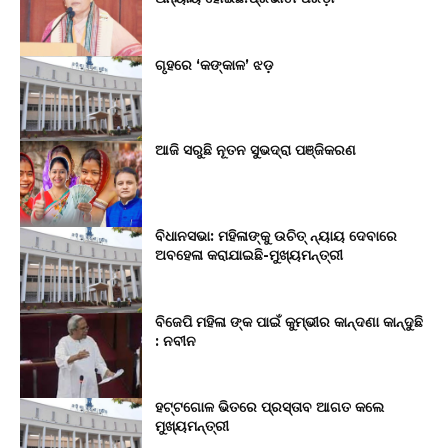
ଗୃହରେ ‘କଙ୍କାଳ’ ଝଡ଼
ଆଜି ସରୁଛି ନୂତନ ସୁଭଦ୍ରା ପଞ୍ଜିକରଣ
ବିଧାନସଭା: ମହିଳାଙ୍କୁ ଉଚିତ୍ ନ୍ୟାୟ ଦେବାରେ
ଅବହେଳା କରାଯାଇଛି-ମୁଖ୍ୟମନ୍ତ୍ରୀ
ବିଜେପି ମହିଳା ଙ୍କ ପାଇଁ କୁମ୍ଭୀର କାନ୍ଦଣା କାନ୍ଦୁଛି
: ନବୀନ
ହଟ୍ଟଗୋଳ ଭିତରେ ପ୍ରସ୍ତାବ ଆଗତ କଲେ
ମୁଖ୍ୟମନ୍ତ୍ରୀ