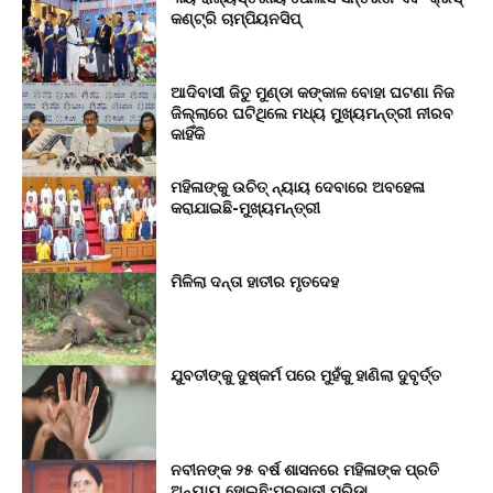
କଣ୍ଟ୍ରି ଚାମ୍ପିୟନସିପ୍‌
ଆଦିବାସୀ ଜିତୁ ମୁଣ୍ଡା କଙ୍କାଳ ବୋହା ଘଟଣା ନିଜ
ଜିଲ୍ଲାରେ ଘଟିଥିଲେ ମଧ୍ୟ ମୁଖ୍ୟମନ୍ତ୍ରୀ ନୀରବ
କାହିଁକି
ମହିଳାଙ୍କୁ ଉଚିତ୍ ନ୍ୟାୟ ଦେବାରେ ଅବହେଳା
କରାଯାଇଛି-ମୁଖ୍ୟମନ୍ତ୍ରୀ
ମିଳିଲା ଦନ୍ତା ହାତୀର ମୃତଦେହ
ଯୁବତୀଙ୍କୁ ଦୁଷ୍କର୍ମ ପରେ ମୁହଁକୁ ହାଣିଲା ଦୁବୃର୍ତ୍ତ
ନବୀନଙ୍କ ୨୫ ବର୍ଷ ଶାସନରେ ମହିଳାଙ୍କ ପ୍ରତି
ଅନ୍ୟାୟ ହୋଇଛି:ପ୍ରଭାତୀ ପରିଡ଼ା