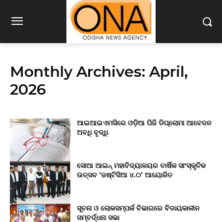
Monthly Archives: April,
2026
ଆଇଆଇଏମସିରେ ଓଡ଼ିଆ ପିଜି ଡିପ୍ଲୋମା ଆବେଦନ
ଅବଧି ବୃଦ୍ଧି
ସୋଆ ଆଇନ୍ ମହାବିଦ୍ୟାଳୟର ବାର୍ଷିକ ସାଂସ୍କୃତିକ
ଉତ୍ସବ ‘ଜଷ୍ଟିସିଆ ୪.୦’ ଆୟୋଜିତ
ସୂଚନା ଓ ଲୋକସମ୍ପର୍କ ବିଭାଗରେ ବିଦାୟକାଳୀନ
ସମ୍ବର୍ଦ୍ଧନା ସଭା