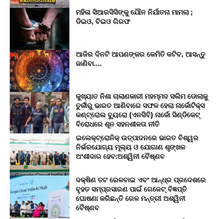
ମହିଳା ସିଆରସିସିଙ୍କୁ ଯୌନ ନିର୍ଯାତନା ମାମଲା ;
ଡିଇଓ, ବିଇଓ ଗିରଫ
ଆଜିର ଦିନଟି ଆପଣଙ୍କର କେମିତି କଟିବ, ଆସନ୍ତୁ
ଜାଣିବା….
କୁଖ୍ୟାତ ନିଶା ଚାଲାଣକାରୀ ମହମ୍ମଦ ସଲିମ ଡୋଲାକୁ
ତୁର୍କୀରୁ ଭାରତ ଆଣିବାରେ ସଫଳ ହେଲା ନାର୍କୋଟିକ୍ସ
କଣ୍ଟ୍ରୋଲ ବ୍ୟୁରୋ (ଏନସିବି) ନାର୍କୋ ସିଣ୍ଡିକେଟ୍
ବିରୋଧରେ ଶୂନ ସହନଶୀଳତା ନୀତି
ଇଲେକ୍ଟ୍ରୋନିକ୍ ଉତ୍ପାଦନରେ ଭାରତ ବିଶ୍ୱର
ନିର୍ଭରଯୋଗ୍ୟ ମୂଲ୍ୟ ଓ ଯୋଗାଣ ଶୃଙ୍ଖଳ
ଅଂଶୀଦାର ହେବ:ଅଶ୍ୱିନୀ ବୈଷ୍ଣବ
ଦକ୍ଷିଣ ତଟ ରେଳବାଇ ଏବଂ ଆନ୍ଧ୍ର ପ୍ରଦେଶରେ
ବୃହତ ସମ୍ପ୍ରସାରଣ ପାଇଁ ଗେଜେଟ୍ ବିଜ୍ଞପ୍ତି
ଘୋଷଣା କରିଛନ୍ତି ରେଳ ମନ୍ତ୍ରୀ ଅଶ୍ୱିନୀ
ବୈଷ୍ଣବ