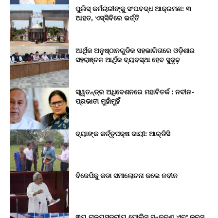
ପୁଲିସ୍‌ କର୍ମଚାରୀଙ୍କୁ ସଂଘବଦ୍ଧ ଆକ୍ରମଣ: ୩
ଆହତ, ଏସ୍‌ସିବିରେ ଭର୍ତ୍ତି
ଆର୍ଥିକ ଅନୁଷ୍ଠାନଗୁଡିକ ସହଭାଗିତାରେ ଓଡ଼ିଶାର
ସହରାଞ୍ଚଳ ଆର୍ଥିକ ବ୍ୟବସ୍ଥା ହେବ ସୁଦୃଢ଼
ସ୍ୱତନ୍ତ୍ର ଅଧିବେଶନରେ ମହାବିତର୍କ : ନବୀନ-
ପ୍ରଭାତୀ ମୁହାଁମୁହିଁ
ବ୍ୟାଙ୍କ କର୍ତ୍ତୃପକ୍ଷ ଦାୟୀ: ଆର୍‌ଡିସି
ବିଜେପିକୁ କଡା ସମାଲୋଚନା କଲେ ନବୀନ
୩ୟ ରାଜ୍ୟସ୍ତରୀୟ ପୋଲିସ ସନ୍ତରଣ ଏବଂ କ୍ରସ୍