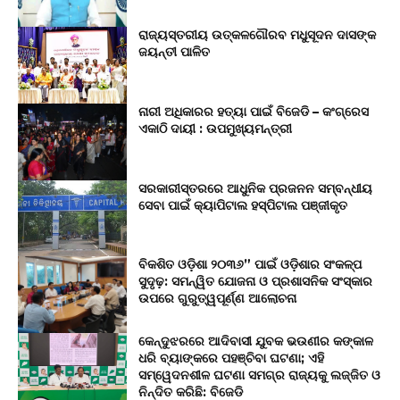
ରାଜ୍ୟସ୍ତରୀୟ ଉତ୍କଳଗୌରବ ମଧୁସୂଦନ ଦାସଙ୍କ
ଜୟନ୍ତୀ ପାଳିତ
ନାରୀ ଅଧିକାରର ହତ୍ୟା ପାଇଁ ବିଜେଡି – କଂଗ୍ରେସ
ଏକାଠି ଦାୟୀ : ଉପମୁଖ୍ୟମନ୍ତ୍ରୀ
ସରକାରୀସ୍ତରରେ ଆଧୁନିକ ପ୍ରଜନନ ସମ୍ବନ୍ଧୀୟ
ସେବା ପାଇଁ କ୍ୟାପିଟାଲ ହସ୍ପିଟାଲ ପଞ୍ଜୀକୃତ
ବିକଶିତ ଓଡ଼ିଶା ୨୦୩୬” ପାଇଁ ଓଡ଼ିଶାର ସଂକଳ୍ପ
ସୁଦୃଢ଼: ସମନ୍ୱିତ ଯୋଜନା ଓ ପ୍ରଶାସନିକ ସଂସ୍କାର
ଉପରେ ଗୁରୁତ୍ୱପୂର୍ଣ୍ଣ ଆଲୋଚନା
କେନ୍ଦୁଝରରେ ଆଦିବାସୀ ଯୁବକ ଭଉଣୀର କଙ୍କାଳ
ଧରି ବ୍ୟାଙ୍କରେ ପହଞ୍ଚିବା ଘଟଣା; ଏହି
ସମ୍ୱେଦନଶୀଳ ଘଟଣା ସମଗ୍ର ରାଜ୍ୟକୁ ଲଜ୍ଜିତ ଓ
ନିନ୍ଦିତ କରିଛି: ବିଜେଡି