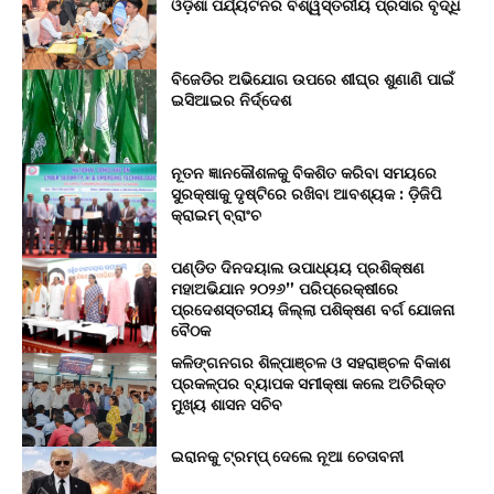
ଓଡ଼ିଶା ପର୍ଯ୍ୟଟନର ବିଶ୍ୱସ୍ତରୀୟ ପ୍ରସାର ବୃଦ୍ଧି
ବିଜେଡିର ଅଭିଯୋଗ ଉପରେ ଶୀଘ୍ର ଶୁଣାଣି ପାଇଁ
ଇସିଆଇର ନିର୍ଦ୍ଦେଶ
ନୂତନ ଜ୍ଞାନକୌଶଳକୁ ବିକଶିତ କରିବା ସମୟରେ
ସୁରକ୍ଷାକୁ ଦୃଷ୍ଟିରେ ରଖିବା ଆବଶ୍ୟକ : ଡ଼ିଜିପି
କ୍ରାଇମ୍ ବ୍ରାଂଚ
ପଣ୍ଡିତ ଦିନଦୟାଲ ଉପାଧ୍ୟୟ ପ୍ରଶିକ୍ଷଣ
ମହାଅଭିଯାନ ୨୦୨୬” ପରିପ୍ରେକ୍ଷୀରେ
ପ୍ରଦେଶସ୍ତରୀୟ ଜିଲ୍ଲା ପଶିକ୍ଷଣ ବର୍ଗ ଯୋଜନା
ବୈଠକ
କଳିଙ୍ଗନଗର ଶିଳ୍ପାଞ୍ଚଳ ଓ ସହରାଞ୍ଚଳ ବିକାଶ
ପ୍ରକଳ୍ପର ବ୍ୟାପକ ସମୀକ୍ଷା କଲେ ଅତିରିକ୍ତ
ମୁଖ୍ୟ ଶାସନ ସଚିବ
ଇରାନକୁ ଟ୍ରମ୍ପ୍ ଦେଲେ ନୂଆ ଚେତାବନୀ