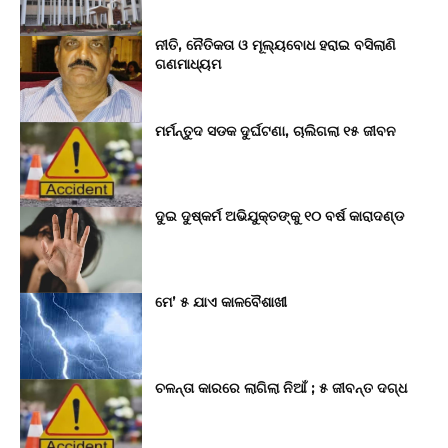
ନୀତି, ନୈତିକତା ଓ ମୂଲ୍ୟବୋଧ ହରାଇ ବସିଲାଣି
ଗଣମାଧ୍ୟମ
ମର୍ମନ୍ତୁଦ ସଡକ ଦୁର୍ଘଟଣା, ଚାଲିଗଲା ୧୫ ଜୀବନ
ଦୁଇ ଦୁଷ୍କର୍ମ ଅଭିଯୁକ୍ତଙ୍କୁ ୧୦ ବର୍ଷ କାରାଦଣ୍ଡ
ମେ’ ୫ ଯାଏ କାଳବୈଶାଖୀ
ଚଳନ୍ତା କାରରେ ଲାଗିଲା ନିଆଁ ; ୫ ଜୀବନ୍ତ ଦଗ୍ଧ