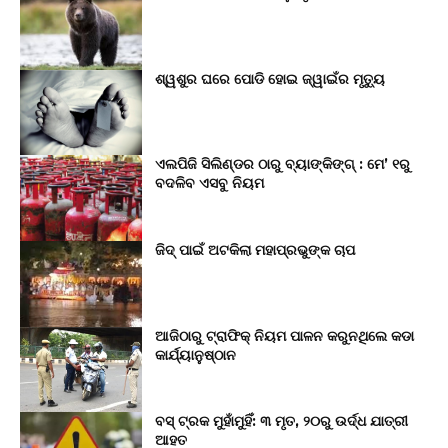
ଶ୍ୱଶୁର ଘରେ ପୋଡି ହୋଇ ଜ୍ୱାଇଁର ମୃତ୍ୟୁ
ଏଲପିଜି ସିଲିଣ୍ଡର ଠାରୁ ବ୍ୟାଙ୍କିଙ୍ଗ୍ : ମେ’ ୧ରୁ
ବଦଳିବ ଏସବୁ ନିୟମ
ଜିଦ୍‌ ପାଇଁ ଅଟକିଲା ମହାପ୍ରଭୁଙ୍କ ଚାପ
ଆଜିଠାରୁ ଟ୍ରାଫିକ୍ ନିୟମ ପାଳନ କରୁନଥିଲେ କଡା
କାର୍ଯ୍ୟାନୁଷ୍ଠାନ
ବସ୍ ଟ୍ରକ ମୁହାଁମୁହିଁ: ୩ ମୃତ, ୨୦ରୁ ଉର୍ଦ୍ଧ ଯାତ୍ରୀ
ଆହତ