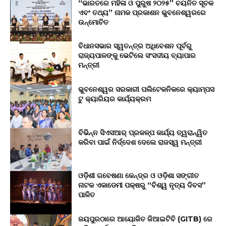
‘‘ଭାରତରେ ମହିଳା ଓ ପୁରୁଷ ୨୦୨୫’’ ଚୟନିତ ସୂଚକ
ଏବଂ ତଥ୍ୟ’’ ନାମକ ପ୍ରକାଶନ ଭୁବନେଶ୍ୱରରେ
ଉନ୍ମୋଚିତ
ବିଧାନସଭାର ସ୍ୱତନ୍ତ୍ର ଅଧିବେଶନ ପୂର୍ବରୁ
ରାଜ୍ୟପାଳଙ୍କୁ ଭେଟିଲେ ସଂସଦୀୟ ବ୍ୟାପାର
ମନ୍ତ୍ରୀ
ଭୁବନେଶ୍ୱର ସରକାରୀ ପଲିଟେକନିକରେ କ୍ୟାମ୍ପସ
ଟୁ କ୍ୟାରିୟର କାର୍ଯ୍ୟକ୍ରମ
ବିଭିନ୍ନ ସିଏସଆର୍ ପ୍ରକଳ୍ପ କାର୍ଯ୍ୟ ତ୍ୱରାନ୍ୱିତ
କରିବା ପାଇଁ ନିର୍ଦ୍ଦେଶ ଦେଲେ ରାଜସ୍ୱ ମନ୍ତ୍ରୀ
ଓଡ଼ିଶୀ ଗବେଷଣା କେନ୍ଦ୍ର ଓ ଓଡ଼ିଶା ସଙ୍ଗୀତ
ନାଟକ ଏକାଡେମୀ ପକ୍ଷରୁ “ବିଶ୍ୱ ନୃତ୍ୟ ଦିବସ”
ପାଳିତ
ଜୟପୁରଠାରେ ଆୟୋଜିତ ଜିଆଇଟିବି (GITB) ରେ