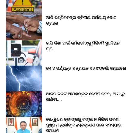
ଆଜି ପଶ୍ଚିମବଙ୍ଗ ଦ୍ବିତୀୟ ପର୍ଯ୍ୟାୟ ଭୋଟ
ଗ୍ରହଣ
ଇଭି କିଣା ପାଇଁ କର୍ମଚାରୀଙ୍କୁ ମିଳିବନି ସୁଧବିହୀନ
ଋଣ
ମେ ୪ ପର୍ଯ୍ୟନ୍ତ ବଜ୍ରପାତ ସହ ଝଡବର୍ଷା ସମ୍ଭାବନା
ଆଜିର ଦିନଟି ଆପଣଙ୍କର କେମିତି କଟିବ, ଆସନ୍ତୁ
ଜାଣିବା….
କେନ୍ଦୁଝର ବ୍ୟାଙ୍କରୁ ଟଙ୍କା ନ ମିଳିବା ଘଟଣା:
ମୁଖ୍ୟମନ୍ତ୍ରୀଙ୍କ ହସ୍ତକ୍ଷେପ ପରେ ସମସ୍ୟାର
ସମାଧାନ