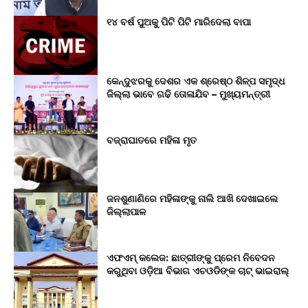
୧୪ ବର୍ଷ ପୁଅକୁ ପିଟି ପିଟି ମାରିଦେଲା ବାପା
କେନ୍ଦୁଝରକୁ ଦେଶର ଏକ ଶ୍ରେଷ୍ଠ ଶିଳ୍ପ ସମୃଦ୍ଧ
ଜିଲ୍ଲା ଭାବେ ଗଢି ତୋଳାଯିବ – ମୁଖ୍ୟମନ୍ତ୍ରୀ
ବଜ୍ରାଘାତରେ ମହିଳା ମୃତ
ଜନଶୁଣାଣିରେ ମହିଳାଙ୍କୁ ନାଲି ଆଖି ଦେଖାଇଲେ
ଜିଲ୍ଲାପାଳ
ଏଫଏମ୍ କଲେଜ: ଛାତ୍ରୀଙ୍କୁ ପ୍ରେମ ନିବେଦନ
କରୁଥିବା ଓଡ଼ିଆ ବିଭାଗ ଏଚଓଡିଙ୍କ ଚାଟ୍ ଭାଇରାଲ୍