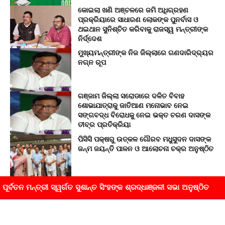
କୋଇଲା ଖଣି ଅଞ୍ଚଳରେ ଜମି ଅଧିଗ୍ରହଣ
ପ୍ରକ୍ରିୟାରେ ସାଧାରଣ ଲୋକଙ୍କ ପୁନର୍ବାସ ଓ
ଥଇଥାନ ସୁନିଶ୍ଚିତ କରିବାକୁ ରାଜସ୍ୱ ମନ୍ତ୍ରୀଙ୍କ
ନିର୍ଦ୍ଦେଶ
ମୁଖ୍ୟମନ୍ତ୍ରୀଙ୍କ ନିଜ ଜିଲ୍ଲାରେ ଗଣଦାରିଦ୍ର୍ୟର
ନଗ୍ନ ରୂପ
ଗଞ୍ଜାମ ଜିଲ୍ଲା ସରୋଡାରେ ଦଳିତ ବିବାହ
ଶୋଭାଯାତ୍ରାକୁ ଜାତିଆଣ ମନୋଭାବ ନେଇ
ସଙ୍ଗବଦ୍ଧ ବିରୋଧକୁ ନେଇ ଭକ୍ତ ଚରଣ ଦାସଙ୍କ
ତୀବ୍ର ପ୍ରତିକ୍ରିୟା
ପିସିସି ପକ୍ଷରୁ ଉତ୍କଳ ଗୌରବ ମଧୁସୁଦନ ଦାସଙ୍କ
ଜନ୍ମ ଜୟନ୍ତି ପାଳନ ଓ ଆଲୋଚନା ଚକ୍ର ଅନୁଷ୍ଠିତ
ବୃଦ୍ଧି ହେଲା ରାଜ୍ୟର ସରକାରୀ ଆୟୁର୍ବେଦିକ ଓ
ପୂର୍ବତନ ମନ୍ତ୍ରୀ ସ୍ୱର୍ଗତ ସୁଶାନ୍ତ ସିଂହଙ୍କ ଶ୍ରଦ୍ଧାଞ୍ଜଳୀ ସଭା ଅନୁଷ୍ଠିତ
ହୋମିଓପାଥିକ ମେଡିକାଲ କଲେଜଗୁଡିକରେ
କାର୍ଯ୍ୟରତ ଚୁକ୍ତିଭିତ୍ତିକ ଲେକ୍ଚରର, ରିଡର ଏବଂ
ପ୍ରଫେସରମାନଙ୍କ ଦରମା