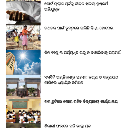
କୋର୍ଟ ଚାଲାଣ ପୂର୍ବରୁ ଜୀବନ ହାରିଲା ଦୁଷ୍କର୍ମ
ଅଭିଯୁକ୍ତ
ରଥଚକ ପାଇଁ ତୁମ୍ବରେ ଚାଲିଛି ବିନ୍ଧ ଖୋଦେଇ
ଦିନ ୧୧ରୁ ୩ ପର୍ଯ୍ୟନ୍ତ ଘରୁ ନ ବାହାରିବାକୁ ପରାମର୍ଶ
ଏସସିବି ଅଗ୍ନିକାଣ୍ଡ ଘଟଣା: ତଥ୍ୟ ଓ ସତ୍ୟପାଠ
ମାଗିଲେ ନ୍ୟାୟିକ କମିଶନ
ଖରା ଛୁଟିରେ ଖୋଲା ରହିବ ବିଦ୍ୟାଳୟ କାର୍ଯ୍ୟାଳୟ
ଶିକାରୀ ଫାସରେ ପଡି ଭାଲୁ ମୃତ