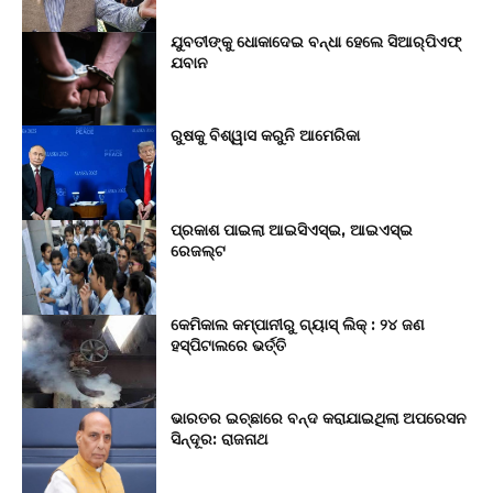
ଯୁବତୀଙ୍କୁ ଧୋକାଦେଇ ବନ୍ଧା ହେଲେ ସିଆର୍‌ପିଏଫ୍
ଯବାନ
ରୁଷକୁ ବିଶ୍ୱାସ କରୁନି ଆମେରିକା
ପ୍ରକାଶ ପାଇଲା ଆଇସିଏସ୍‌ଇ, ଆଇଏସ୍‌ଇ
ରେଜଲ୍ଟ
କେମିକାଲ କମ୍ପାନୀରୁ ଗ୍ୟାସ୍ ଲିକ୍ : ୨୪ ଜଣ
ହସ୍ପିଟାଲରେ ଭର୍ତ୍ତି
ଭାରତର ଇଚ୍ଛାରେ ବନ୍ଦ କରାଯାଇଥିଲା ଅପରେସନ
ସିନ୍ଦୂର: ରାଜନାଥ