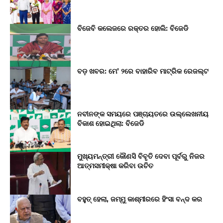
ବିଜେବି କଲେଜରେ ରକ୍ତର ହୋଲି: ବିଜେଡି
ବଡ଼ ଖବର: ମେ’ ୨ରେ ବାହାରିବ ମାଟ୍ରିକ ରେଜଲ୍ଟ
ନବୀନଙ୍କ ସମୟରେ ପଞ୍ଚାୟତରେ ଉଲ୍ଲେଖନୀୟ
ବିକାଶ ହୋଇଥିଲା: ବିଜେଡି
ମୁଖ୍ୟମନ୍ତ୍ରୀ କୌଣସି ବିବୃତି ଦେବା ପୂର୍ବରୁ ନିଜର
ଆତ୍ମସମୀକ୍ଷା କରିବା ଉଚିତ
ବହୁତ୍ ହେଲା, ଜମ୍ମୁ କାଶ୍ମୀରରେ ହିଂସା ବନ୍ଦ କର