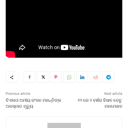
Previous article
Next article
ବିଏଲଓ ଅମୀୟ ରଂଜନ ମହାନ୍ତିଙ୍କ
୧୨ ରେ ୨ ବର୍ଷର ହିସାବ ଦେବୁ:
ଅକସ୍ମାତ ମୃତ୍ୟୁ
ମନମୋହନ