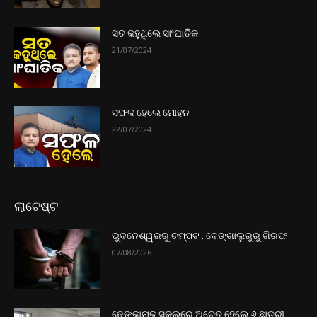
ସତ କହୁଥିଲେ ସାଂଘାତିକ
21/07/2024
ସଫଳ ହେଲେ ମୋହନ
22/07/2024
ଲାଟେଷ୍ଟ
ଭୁବନେଶ୍ୱରରୁ ଚମ୍ପଟ : ବେଙ୍ଗାଲୁରୁରୁ ଗିରଫ
07/08/2026
ଢେଙ୍କାନାଳ ସ୍କୁଲରେ ଅଚେତ ହେଲେ ୬ ଛାତ୍ରୀ