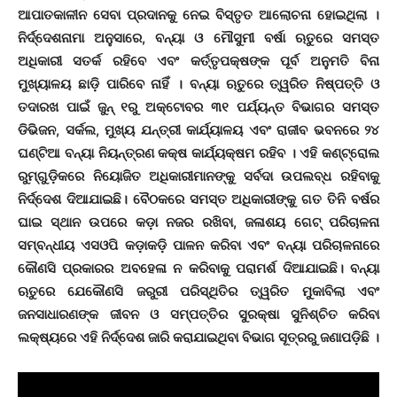
ଆପାତକାଳୀନ ସେବା ପ୍ରଦାନକୁ ନେଇ ବିସ୍ତୃତ ଆଲୋଚନା ହୋଇଥିଲା ।
ନିର୍ଦ୍ଦେଶନାମା ଅନୁସାରେ, ବନ୍ୟା ଓ ମୌସୁମୀ ବର୍ଷା ଋତୁରେ ସମସ୍ତ
ଅଧିକାରୀ ସତର୍କ ରହିବେ ଏବଂ କର୍ତ୍ତୃପକ୍ଷଙ୍କ ପୂର୍ବ ଅନୁମତି ବିନା
ମୁଖ୍ୟାଳୟ ଛାଡ଼ି ପାରିବେ ନାହିଁ । ବନ୍ୟା ଋତୁରେ ତ୍ୱରିତ ନିଷ୍ପତ୍ତି ଓ
ତଦାରଖ ପାଇଁ ଜୁନ୍ ୧ରୁ ଅକ୍ଟୋବର ୩୧ ପର୍ଯ୍ୟନ୍ତ ବିଭାଗର ସମସ୍ତ
ଡିଭିଜନ, ସର୍କଲ, ମୁଖ୍ୟ ଯନ୍ତ୍ରୀ କାର୍ଯ୍ୟାଳୟ ଏବଂ ରାଜୀବ ଭବନରେ ୨୪
ଘଣ୍ଟିଆ ବନ୍ୟା ନିୟନ୍ତ୍ରଣ କକ୍ଷ କାର୍ଯ୍ୟକ୍ଷମ ରହିବ । ଏହି କଣ୍ଟ୍ରୋଲ
ରୁମ୍‌ଗୁଡ଼ିକରେ ନିୟୋଜିତ ଅଧିକାରୀମାନଙ୍କୁ ସର୍ବଦା ଉପଲବ୍ଧ ରହିବାକୁ
ନିର୍ଦ୍ଦେଶ ଦିଆଯାଇଛି। ବୈଠକରେ ସମସ୍ତ ଅଧିକାରୀଙ୍କୁ ଗତ ତିନି ବର୍ଷର
ଘାଇ ସ୍ଥାନ ଉପରେ କଡ଼ା ନଜର ରଖିବା, ଜଳାଶୟ ଗେଟ୍ ପରିଚାଳନା
ସମ୍ବନ୍ଧୀୟ ଏସଓପି କଡ଼ାକଡ଼ି ପାଳନ କରିବା ଏବଂ ବନ୍ୟା ପରିଚାଳନାରେ
କୌଣସି ପ୍ରକାରର ଅବହେଳା ନ କରିବାକୁ ପରାମର୍ଶ ଦିଆଯାଇଛି। ବନ୍ୟା
ଋତୁରେ ଯେକୌଣସି ଜରୁରୀ ପରିସ୍ଥିତିର ତ୍ୱରିତ ମୁକାବିଲା ଏବଂ
ଜନସାଧାରଣଙ୍କ ଜୀବନ ଓ ସମ୍ପତ୍ତିର ସୁରକ୍ଷା ସୁନିଶ୍ଚିତ କରିବା
ଲକ୍ଷ୍ୟରେ ଏହି ନିର୍ଦ୍ଦେଶ ଜାରି କରାଯାଇଥିବା ବିଭାଗ ସୂତ୍ରରୁ ଜଣାପଡ଼ିଛି ।