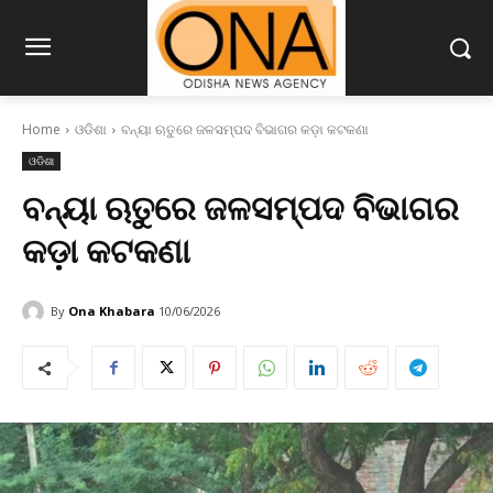
Home
ଓଡିଶା
ବନ୍ୟା ଋତୁରେ ଜଳସମ୍ପଦ ବିଭାଗର କଡ଼ା କଟକଣା
ଓଡିଶା
ବନ୍ୟା ଋତୁରେ ଜଳସମ୍ପଦ ବିଭାଗର
କଡ଼ା କଟକଣା
By
Ona Khabara
10/06/2026