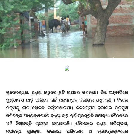
ଭୁବନେଶ୍ୱର
: ବନ୍ୟା ଋତୁରେ ଛୁଟି ଉପରେ କଟକଣା। ବିନା ଅନୁମତିରେ
ମୁଖ୍ୟାଳୟ ଛାଡ଼ି ପାରିବେ ନାହିଁ ଜଳସମ୍ପଦ ବିଭାଗର ଅଧିକାରୀ । ବିଭାଗ
ପକ୍ଷରୁ ଜାରି ହୋଇଛି ନିର୍ଦ୍ଦେଶାନାମା। ଜଳସମ୍ପଦ ବିଭାଗର ପ୍ରମୁଖ
ସଚିବଙ୍କ ଅଧ୍ୟକ୍ଷତାରେ ବନ୍ୟା ଋତୁ ପୂର୍ବ ପ୍ରସ୍ତୁତି ସମୀକ୍ଷା ବୈଠକରେ
ଏହି ନିଷ୍ପତ୍ତି ଗ୍ରହଣ କରାଯାଇଛି। ବୈଠକରେ ବନ୍ୟା ପରିଚାଳନା,
ନଦୀବନ୍ଧ ସୁରକ୍ଷା, ଜଳାଶୟ ପରିଚାଳନା ଓ କ୍ଷେତ୍ରସ୍ତରରେ