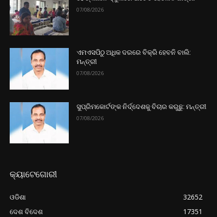
07/08/2026
ଏମଏସପିଠୁ ଅଧିକ ଦରରେ ବିକ୍ରି ହେବନି ବାଲି:
ମନ୍ତ୍ରୀ
07/08/2026
ସୁପ୍ରିମକୋର୍ଟଙ୍କ ନିର୍ଦ୍ଦେଶକୁ ବିଚାର କରୁଛୁ: ମନ୍ତ୍ରୀ
07/08/2026
କ୍ୟାଟେଗୋରୀ
ଓଡିଶା
32652
ଦେଶ ବିଦେଶ
17351