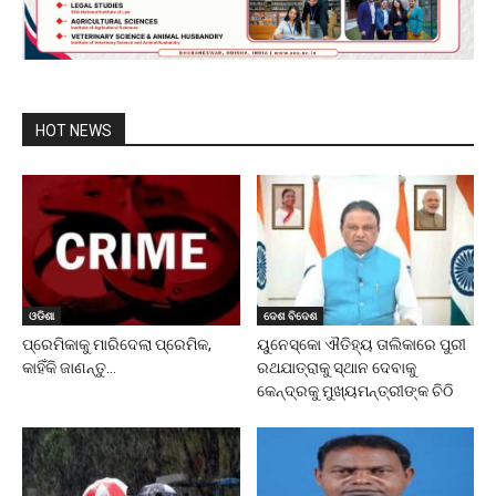
HOT NEWS
ଓଡିଶା
ଦେଶ ବିଦେଶ
ପ୍ରେମିକାକୁ ମାରିଦେଲା ପ୍ରେମିକ,
ୟୁନେସ୍କୋ ଐତିହ୍ୟ ତାଲିକାରେ ପୁରୀ
କାହିଁକି ଜାଣନ୍ତୁ…
ରଥଯାତ୍ରାକୁ ସ୍ଥାନ ଦେବାକୁ
କେନ୍ଦ୍ରକୁ ମୁଖ୍ୟମନ୍ତ୍ରୀଙ୍କ ଚିଠି