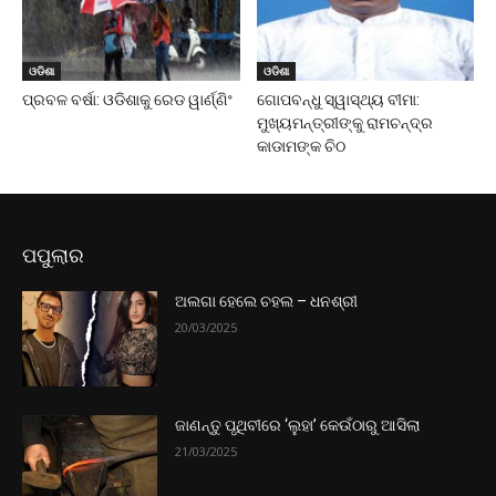
ଓଡିଶା
ଓଡିଶା
ପ୍ରବଳ ବର୍ଷା: ଓଡିଶାକୁ ରେଡ ୱାର୍ଣ୍ଣିଂ
ଗୋପବନ୍ଧୁ ସ୍ୱାସ୍ଥ୍ୟ ବୀମା:
ମୁଖ୍ୟମନ୍ତ୍ରୀଙ୍କୁ ରାମଚନ୍ଦ୍ର
କାଡାମଙ୍କ ଚିଠ
ପପୁଲାର
ଅଲଗା ହେଲେ ଚହଲ – ଧନଶ୍ରୀ
20/03/2025
ଜାଣନ୍ତୁ ପୃଥିବୀରେ ‘ଲୁହା’ କେଉଁଠାରୁ ଆସିଲା
21/03/2025