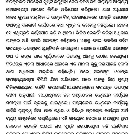
ବିରକ୍ତିକର ପରିବେଶ ସୃଷ୍ଟି କରୁଥିବା ନେଇ ବିଡିଓ ରବି ନାରାୟଣ ଆଚାର୍ଯ୍ୟ
ମହାକାଳପଡ଼ା ଥାନାରେ ଲିଖିତ ଅଭିଯୋଗ କରିଥିଲେ। ଥାନା ଅଧିକାରୀ
ମାନସ କୁମାର ମଲ୍ଲିକ ଓ ତାଙ୍କ ଟିମ୍‌ ଘଟଣାସ୍ଥଳରେ ପହଞ୍ଚି ସରପଞ୍ଚ
ଓଝାଙ୍କୁ ସରକାରୀ କାର୍ଯ୍ୟରେ ବାଧା ସୃଷ୍ଟି ନ କରିବାକୁ କହିଥିଲେ। ହେଲେ
ସେ ଏଥିପ୍ରତି କର୍ଣ୍ଣପାତ କରି ନ ଥିଲେ। ଭିଡିଓ ରେକର୍ଡିଂ କରିବା ଅଧିକାର
ତାଙ୍କର ଅଛି ବୋଲି ସରପଞ୍ଚ କହିଥିଲେ। ଏହାକୁ ନେଇ ପୋଲିସ ସହିତ
ସରପଞ୍ଚ ଓଝାଙ୍କର ଯୁକ୍ତିତର୍କ ହୋଇଥିଲା। ଶେଷରେ ପୋଲିସ ସରପଞ୍ଚ
ଓଝା ଓ ତାଙ୍କ ଭାଇ ସୂର୍ଯ୍ୟକାନ୍ତ ଓଝାଙ୍କୁ ଥାନାକୁ ଉଠାଇ ନେଇଥିଲା।
ବିଡିଓଙ୍କ ଏତଲା ଆଧାରରେ ଥାନାରେ ଏକ ମାମଲା ରୁଜୁ କରାଯାଇଛି ବୋଲି
ଥାନା ଅଧିକାରୀ ମଲ୍ଲିକ କହିଛନ୍ତି। ପରେ ସରପଞ୍ଚ ଓଝାଙ୍କ
ସ୍ବାସ୍ଥ୍ୟାବସ୍ଥା ବିଗିଡି ଯିବା ଅଭିଯୋଗ ପରେ ତାଙ୍କୁ ଜିଲା ମୁଖ୍ୟ
ଚିକିତ୍ସାଳୟରେ ଭର୍ତ୍ତି କରାଯାଇଛି।ଅପରପକ୍ଷରେ ସରପଞ୍ଚ ଓଝାଙ୍କ
କହିବା ଅନୁଯାୟୀ, ମଧ୍ୟାହ୍ନରେ ନିଜ ପଞ୍ଚାୟତର ଉନ୍ନୟନ କାର୍ଯ୍ୟର
ସମୀକ୍ଷା ପାଇଁ ବ୍ଲକକୁ ଯାଇଥିଲେ। ପଞ୍ଚାୟତର ଉନ୍ନୟନ କାର୍ଯ୍ୟକୁ
କାହିଁକି ଗୁରୁତ୍ୱ ଦିଆ ଯାଉ ନଥିବା ଓ ବିଭିନ୍ନ ପ୍ରକଳ୍ପ କାର୍ଯ୍ୟର ଅର୍ଥ
ବ୍ୟୟ ସମ୍ପର୍କରେ ପଚାରିଥିଲେ। ଏହି ସମୟରେ ସେଠାରେ ଉପସ୍ଥିତ ଥିବା
କେତେକ ବ୍ୟକ୍ତି ଅଯଥା ଚାପ ସୃଷ୍ଟି କରାଯାଉଥିବା କହି ପ୍ରତିବାଦ
କରିବାରୁ ସେ ଏହାର ଭିଡିଓ ଉତ୍ତୋଳନ କରିଥିଲେ। ଫଳରେ ସମ୍ପୃକ୍ତ