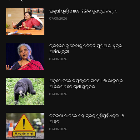
ରାକ୍ଷୀ ପୂର୍ଣ୍ଣିମାରେ ମିଳିବ ସୁଭଦ୍ରା ଟଙ୍କା
07/08/2026
ଗ୍ରାହକଙ୍କୁ ଦେବାକୁ ପଡ଼ିବନି ୟୁପିଆଇ ଶୁଳ୍କ:
ଅର୍ଥମନ୍ତ୍ରୀ
07/08/2026
ଅନୁଗୋଳରେ ଭୟଙ୍କର ଘଟଣା: ୩ ଭାଲୁଙ୍କ
ଆକ୍ରମଣରେ ଚାଷୀ ଗୁରୁତର
07/08/2026
ବଡ଼ରମା ଘାଟିରେ ବସ୍-ଟ୍ରକ୍ ମୁହାଁମୁହିଁ ଧକ୍କା: ୬
ଆହତ
07/08/2026