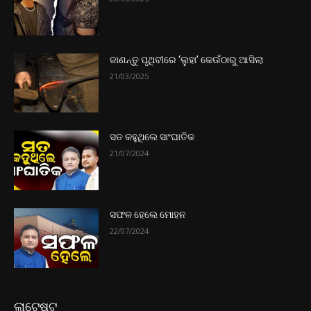
ଜାଣନ୍ତୁ ପୃଥିବୀରେ ‘ଲୁହା’ କେଉଁଠାରୁ ଆସିଲା
21/03/2025
ସତ କହୁଥିଲେ ସାଂଘାତିକ
21/07/2024
ସଫଳ ହେଲେ ମୋହନ
22/07/2024
ଲାଟେଷ୍ଟ