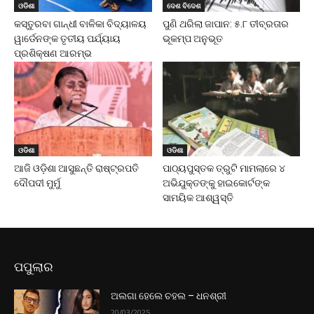
ଓଡିଶା
ଦେଶ ବିଦେଶ
କସ୍ତୁରବା ଗାନ୍ଧୀ ବାଳିକା ବିଦ୍ୟାଳୟ
ପୁଣି ଥରିଲା ଜାପାନ: ୫.୮ ତୀବ୍ରତାର
ୱାର୍ଡେନଙ୍କ ତୃତୀୟ ପର୍ଯ୍ୟାୟ
ଭୂକମ୍ପ ଅନୁଭୂତ
ପ୍ରଶିକ୍ଷଣ ଆରମ୍ଭ
ଓଡିଶା
ଓଡିଶା
ଆଜି ଓଡ଼ିଶା ଆସୁଛନ୍ତି ରାଷ୍ଟ୍ରପତି
ପାଠ୍ୟପୁସ୍ତକ ତ୍ରୁଟି ମାମଲାରେ ୪
ଦୌପଦୀ ମୁର୍ମୁ
ଅଭିଯୁକ୍ତଙ୍କୁ ହାଇକୋର୍ଟଙ୍କ
ସାମୟିକ ଆଶ୍ୱସ୍ତି
ପପୁଲାର
ଅଲଗା ହେଲେ ଚହଲ – ଧନଶ୍ରୀ
20/03/2025