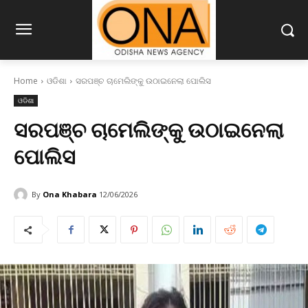
Home
ଓଡିଶା
ସରପଞ୍ଚ ଚାମେଲିଙ୍କୁ ଉଠାଇନେଲା ପୋଲିସ
ଓଡିଶା
ସରପଞ୍ଚ ଚାମେଲିଙ୍କୁ ଉଠାଇନେଲା
ପୋଲିସ
By
Ona Khabara
12/06/2026