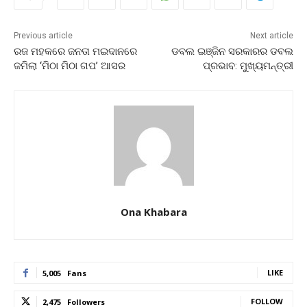
Previous article
Next article
ରଜ ମହକରେ ଜନତା ମଇଦାନରେ
ଡବଲ ଇଞ୍ଜିନ ସରକାରର ଡବଲ
ଜମିଲା ‘ମିଠା ମିଠା ଗପ’ ଆସର
ପ୍ରଭାବ: ମୁଖ୍ୟମନ୍ତ୍ରୀ
Ona Khabara
LIKE
5,005
Fans
FOLLOW
2,475
Followers