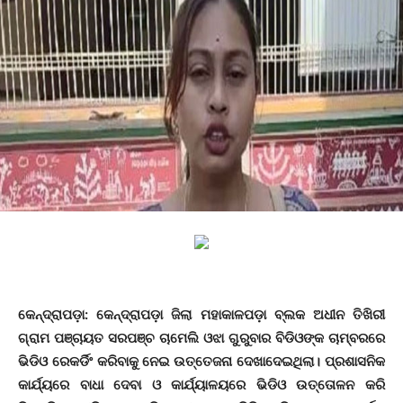
କେନ୍ଦ୍ରାପଡ଼ା: କେନ୍ଦ୍ରାପଡ଼ା ଜିଲା ମହାକାଳପଡ଼ା ବ୍ଲକ ଅଧୀନ ତିଖିରୀ
ଗ୍ରାମ ପଞ୍ଚାୟତ ସରପଞ୍ଚ ଚାମେଲି ଓଝା ଗୁରୁବାର ବିଡିଓଙ୍କ ଚାମ୍ବରରେ
ଭିଡିଓ ରେକର୍ଡିଂ କରିବାକୁ ନେଇ ଉତ୍ତେଜନା ଦେଖାଦେଇଥିଲା। ପ୍ରଶାସନିକ
କାର୍ଯ୍ୟରେ ବାଧା ଦେବା ଓ କାର୍ଯ୍ୟାଳୟରେ ଭିଡିଓ ଉତ୍ତୋଳନ କରି