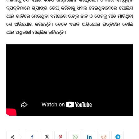
ବ୍ୟକ୍ତିମାନେ ଗ୍ୟାଙ୍ଗ ରେପ୍‌ କରିବାକୁ ଧମକ ଦେଇଥିବାବେଳେ ପୋଲିସ
ଥାନା ଗାଡିରେ ନେଉଥିବା ସମୟରେ ତାଙ୍କ ଛାତି ଓ ପେଟକୁ ମାଡ ମାରିଥିବା
ସେ ଅଭିଯୋଗ କରିଛନ୍ତି। ତେବେ ଏଭଳି ଅଭିଯୋଗ ଭିତ୍ତିହୀନ ବୋଲି
ଥାନା ଅଧିକାରୀ ମଲ୍ଲିକ କହିଛନ୍ତି।