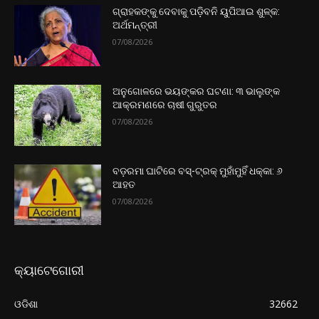
ଗ୍ରାହକଙ୍କୁ ଦେବାକୁ ପଡ଼ିବନି ୟୁପିଆଇ ଶୁଳ୍କ:
ଅର୍ଥମନ୍ତ୍ରୀ
07/08/2026
ଅନୁଗୋଳରେ ଭୟଙ୍କର ଘଟଣା: ୩ ଭାଲୁଙ୍କ
ଆକ୍ରମଣରେ ଚାଷୀ ଗୁରୁତର
07/08/2026
ବଡ଼ରମା ଘାଟିରେ ବସ୍-ଟ୍ରକ୍ ମୁହାଁମୁହିଁ ଧକ୍କା: ୬
ଆହତ
07/08/2026
କ୍ୟାଟେଗୋରୀ
ଓଡିଶା
32662