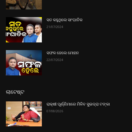
ସତ କହୁଥିଲେ ସାଂଘାତିକ
21/07/2024
ସଫଳ ହେଲେ ମୋହନ
22/07/2024
ଲାଟେଷ୍ଟ
ରାକ୍ଷୀ ପୂର୍ଣ୍ଣିମାରେ ମିଳିବ ସୁଭଦ୍ରା ଟଙ୍କା
07/08/2026