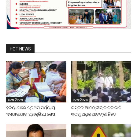
HOT NEWS
ଦେଶ ବିଦେଶ
ଦେଶ ବିଦେଶ
ହରିୟାଣାରେ ପ୍ରଥମ ପର୍ଯ୍ୟାୟ
ଲସ୍କର ଆତଙ୍କୀଙ୍କ ବଡ଼ ଦାବି:
ଏସଆଇଆର ପ୍ରକ୍ରିୟା ଶେଷ
୩୦ରୁ ଅଧିକ ଆତଙ୍କୀ ନିହତ