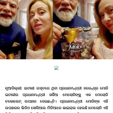
ନୂଆଦିଲ୍ଲୀ: ଇଟାଲୀ ଗସ୍ତରେ ଥିବା ପ୍ରଧାନମନ୍ତ୍ରୀ ନରେନ୍ଦ୍ର ମୋଦି
ଇଟାଲୀର ପ୍ରଧାନମନ୍ତ୍ରୀ ଜର୍ଜିଆ ମେଲୋନିଙ୍କୁ ଏକ ମେଲୋଡି
ଚକୋଲେଟ୍‌ ଉପହାର ଦେଇଛନ୍ତି। ପ୍ରଧାନମନ୍ତ୍ରୀ ମୋଦିଙ୍କ ଏହି
ଉପହାରର ଭିଡିଓ ସୋସିଆଲ ମିଡିଆରେ ଭାଇରାଲ ହେଉଛି।ମେଲୋନି ଏହି