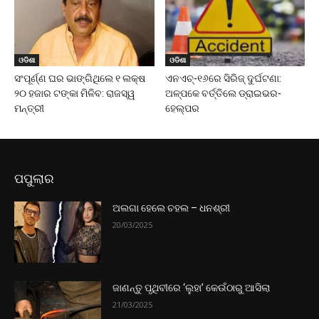
ଓଡିଶା
ଓଡିଶା
ସଂପୂର୍ଣ୍ଣ ଘର ଭାଙ୍ଗିଥିଲେ ୧ ଲକ୍ଷ
ଏନଏଚ୍-୧୬ରେ ସିରିଜ୍ ଦୁର୍ଘଟଣା:
୨୦ ହଜାର ଟଙ୍କା ମିଳିବ: ରାଜସ୍ୱ
ଅଳ୍ପକେ ବର୍ତ୍ତିଲେ ଡ୍ରାଇଭର-
ମନ୍ତ୍ରୀ
ହେଲ୍ପର
ପପୁଲାର
ଅଲଗା ହେଲେ ଚହଲ – ଧନଶ୍ରୀ
20/03/2025
ଜାଣନ୍ତୁ ପୃଥିବୀରେ ‘ଲୁହା’ କେଉଁଠାରୁ ଆସିଲା
21/03/2025