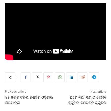
Previous article
Next article
୪୫ ଡିଗ୍ରି ଟପିଲା ପଶ୍ଚିମ ଓଡ଼ିଶାର
ଘରେ ନିଆଁ ଲଗାଇ ଦେଲେ
ତାପମାତ୍ରା
ଦୁର୍ବୃତ୍ତ: ଦମ୍ପତ୍ତି ଗୁରୁତର