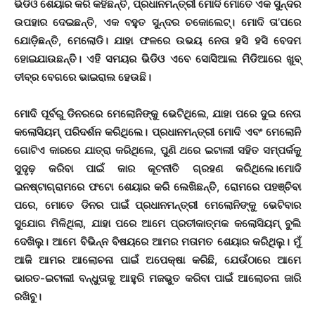
ଭିଡିଓ ଶେୟାର କରି କହିଛନ୍ତି, ପ୍ରଧାନମନ୍ତ୍ରୀ ମୋଦି ମୋତେ ଏକ ସୁନ୍ଦର
ଉପହାର ଦେଇଛନ୍ତି, ଏକ ବହୁତ ସୁନ୍ଦର ଚକୋଲେଟ୍‌। ମୋଦି ତା’ପରେ
ଯୋଡ଼ିଛନ୍ତି, ମେଲୋଡି। ଯାହା ଫଳରେ ଉଭୟ ନେତା ହସି ହସି ବେଦମ
ହୋଇଯାଉଛନ୍ତି। ଏହି ସମୟର ଭିଡିଓ ଏବେ ସୋସିଆଲ ମିଡିଆରେ ଖୁବ୍‌
ତୀବ୍ର ବେଗରେ ଭାଇରାଲ ହେଉଛି।
ମୋଦି ପୂର୍ବରୁ ଡିନରରେ ମେଲୋନିଙ୍କୁ ଭେଟିଥିଲେ, ଯାହା ପରେ ଦୁଇ ନେତା
କଲୋସିୟମ୍ ପରିଦର୍ଶନ କରିଥିଲେ। ପ୍ରଧାନମନ୍ତ୍ରୀ ମୋଦି ଏବଂ ମେଲୋନି
ଗୋଟିଏ କାରରେ ଯାତ୍ରା କରିଥିଲେ, ପୁଣି ଥରେ ଇଟାଲୀ ସହିତ ସମ୍ପର୍କକୁ
ସୁଦୃଢ଼ ​​କରିବା ପାଇଁ କାର କୂଟନୀତି ଗ୍ରହଣ କରିଥିଲେ।ମୋଦି
ଇନଷ୍ଟାଗ୍ରାମରେ ଫଟୋ ଶେୟାର କରି ଲେଖିଛନ୍ତି, ରୋମରେ ପହଞ୍ଚିବା
ପରେ, ମୋତେ ଡିନର ପାଇଁ ପ୍ରଧାନମନ୍ତ୍ରୀ ମେଲୋନିଙ୍କୁ ଭେଟିବାର
ସୁଯୋଗ ମିଳିଥିଲା, ଯାହା ପରେ ଆମେ ପ୍ରତୀକାତ୍ମକ କଲୋସିୟମ୍ ବୁଲି
ଦେଖିଲୁ। ଆମେ ବିଭିନ୍ନ ବିଷୟରେ ଆମର ମତାମତ ଶେୟାର କରିଥିଲୁ। ମୁଁ
ଆଜି ଆମର ଆଲୋଚନା ପାଇଁ ଅପେକ୍ଷା କରିଛି, ଯେଉଁଠାରେ ଆମେ
ଭାରତ-ଇଟାଲୀ ବନ୍ଧୁତାକୁ ଆହୁରି ମଜଭୁତ କରିବା ପାଇଁ ଆଲୋଚନା ଜାରି
ରଖିବୁ।