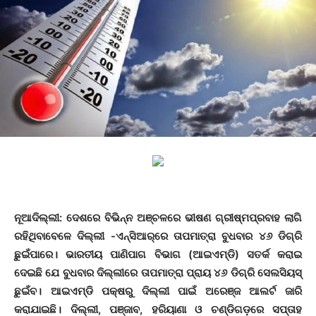
ନୂଆଦିଲ୍ଲୀ: ଦେଶରେ ବିଭିନ୍ନ ଅଞ୍ଚଳରେ ଭୀଷଣ ଗ୍ରୀଷ୍ମପ୍ରବାହ ଲାଗି
ରହିଥିବାବେଳେ ଦିଲ୍ଲୀ -ଏନ୍‌ସିଆର୍‌ରେ ତାପମାତ୍ରା ବୁଧବାର ୪୬ ଡିଗ୍ରି
ଛୁଇଁପାରେ। ଭାରତୀୟ ପାଣିପାଗ ବିଭାଗ (ଆଇଏମ୍‌ଡି) ସତର୍କ କରାଇ
ଦେଇଛି ଯେ ବୁଧବାର ଦିଲ୍ଲୀରେ ତାପମାତ୍ରା ପ୍ରାୟ ୪୬ ଡିଗ୍ରି ସେଲସିୟସ୍
ଛୁଇଁବ। ଆଇଏମ୍‌ଡି ପକ୍ଷରୁ ଦିଲ୍ଲୀ ପାଇଁ ଅରେଞ୍ଜ ଆଲର୍ଟ ଜାରି
କରାଯାଇଛି। ଦିଲ୍ଲୀ, ପଞ୍ଜାବ, ହରିୟାଣା ଓ ଚଣ୍ଡିଗଡ଼ରେ ସପ୍ତାହ