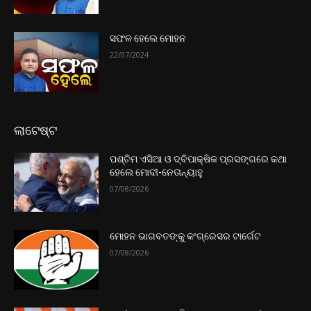
ସଫଳ ହେଲେ ମୋହନ
22/07/2024
ଲାଟେଷ୍ଟ
ପଶ୍ଚିମ ଏସିଆ ଓ ଦ୍ବିପାକ୍ଷିକ ପ୍ରସଙ୍ଗରେ କଥା
ହେଲେ ମୋଦୀ-ନେତାନ୍ୟାହୁ
07/08/2026
ମୋହନ ଭାଗବତଙ୍କୁ କଂଗ୍ରେସର ଟାର୍ଗେଟ
07/08/2026