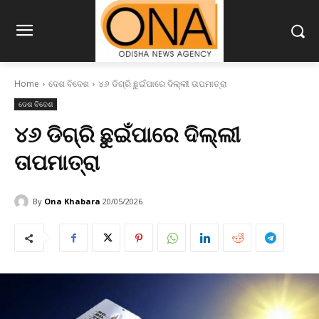
Home
ଦେଶ ବିଦେଶ
୪୬ ଡିଗ୍ରି ଛୁଇଁପାରେ ଦିଲ୍ଲୀ ତାପମାତ୍ରା
ଦେଶ ବିଦେଶ
୪୬ ଡିଗ୍ରି ଛୁଇଁପାରେ ଦିଲ୍ଲୀ
ତାପମାତ୍ରା
By
Ona Khabara
20/05/2026