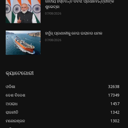
ଜାତୀୟ ହସ୍ତତନ୍ତ ଦିବସ: ପ୍ରଧାନମନ୍ତ୍ରୀଙ୍କ
ଶୁଭେଚ୍ଛା
07/08/2026
ହର୍ମୁଜ୍ ପ୍ରଣାଳୀକୁ ନେଇ ଇରାନର ଧମକ
07/08/2026
କ୍ୟାଟେଗୋରୀ
ଓଡିଶା
32638
ଦେଶ ବିଦେଶ
17349
ଅପରାଧ
1457
ରାଜନୀତି
1342
ମନୋରଞ୍ଜନ
1302