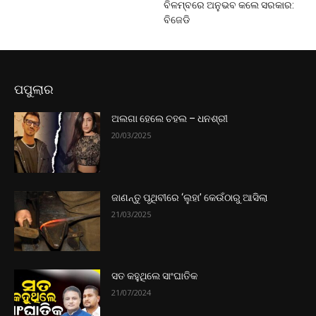
ବିଳମ୍ବରେ ଅନୁଭବ କଲେ ସରକାର:
ବିଜେଡି
ପପୁଲାର
ଅଲଗା ହେଲେ ଚହଲ – ଧନଶ୍ରୀ
20/03/2025
ଜାଣନ୍ତୁ ପୃଥିବୀରେ ‘ଲୁହା’ କେଉଁଠାରୁ ଆସିଲା
21/03/2025
ସତ କହୁଥିଲେ ସାଂଘାତିକ
21/07/2024