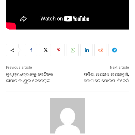
Previous article
Next article
ମୁଖ୍ୟମନ୍ତ୍ରୀଙ୍କୁ ଭେଟିଲେ
ଓଡିଶା ଅପରାଧ ଉପରମୁହାଁ,
ଜାପାନ କନ୍‌ସୁଲ ଜେନେରାଲ
କୋମାରେ ପୋଲିସ: ବିଜେଡି