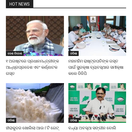
HOT NEWS
ଦେଶ ବିଦେଶ
ଓଡିଶା
୧ ଅଗଷ୍ଟରେ ପ୍ରଧାନମନ୍ତ୍ରୀଙ୍କ
ମହାମହିମ ରାଷ୍ଟ୍ରପତିଙ୍କ ଗସ୍ତ
ଆନ୍ଧ୍ରପ୍ରଦେଶ ଏବଂ କର୍ଣ୍ଣାଟକ
ପାଇଁ ସୁରକ୍ଷା ବ୍ୟବସ୍ଥାର ସମୀକ୍ଷା
ଗସ୍ତ
କଲେ ଡିଜିପି
ଓଡିଶା
ଓଡିଶା
ହୀରାକୁଦର ଖୋଲିଲା ଆଉ ୮ଟି ଗେଟ୍
ବନ୍ୟା ଅବସ୍ଥା ସଙ୍ଗୀନ ବୋଲି