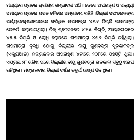
ମଧ୍ୟରେ ପ୍ରବଳ ଗ୍ରୀଷ୍ମ ସମ୍ଭାବନା ଅଛି। ତେବେ ଅପରାହ୍ଣ ଓ ସନ୍ଧ୍ୟା
ସମୟରେ ପ୍ରବଳ ପବନ ବହିବାର ସମ୍ଭାବନା ରହିଛି।ଦିଲ୍ଲୀ ସଫଦରଜଙ୍ଗ
ପର୍ଯ୍ୟବେକ୍ଷଣାଗାରରେ ସର୍ବାଧିକ ତାପମାତ୍ରା ୪୫.୧ ଡିଗ୍ରି ତାପମାତ୍ରା
ରେକର୍ଡ କରାଯାଇଥିଲା। ରିଜ୍‌ ଷ୍ଟେସନରେ ୪୬.୫ ଡିଗ୍ରି, ଆୟାନଗରରେ
୪୫.୫ ଡିଗ୍ରି ଓ ଲୋଧି ରୋଡରେ ତାପମାତ୍ରା ୪୫.୨ ଡିଗ୍ରି ରହିଥିଲା।
ତାପମାତ୍ରା ବୃଦ୍ଧି ଯୋଗୁ ଦିଲ୍ଲୀର ବାୟୁ ଗୁଣବତ୍ତା ସୂଚକାକଙ୍କ
(ଏକ୍ୟୁଆଇ) ମଙ୍ଗଳବାର ଅପରାହ୍ଣ ୪ଟାରେ ୨୦୮ରେ ପହଞ୍ଚି ଥିଲା।
ଏପ୍ରିଲ ୨୮ ତାରିଖ ପରେ ଦିଲ୍ଲୀର ବାୟୁ ଗୁଣବତ୍ତା ଗତକାଲି ସବୁଠୁ ଖରାପ
ରହିଥିଲା। ମଙ୍ଗଳବାର ଦିଲ୍ଲୀ ବର୍ଷର ଚତୁର୍ଥ ଉଷ୍ଣ ଦିନ ଥିଲା।