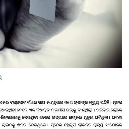
୍ଲକର ବଜ୍ରପାଟ ଗାଁରେ ସାପ କାମୁଡ଼ାରେ ଜଣେ ଚାଷୀଙ୍କ ମୃତ୍ୟୁ ଘଟିଛି। ମୃତକ
ଥିବା ବେଳେ ଏକ ବିଷାକ୍ତ ନାଗସାପ ତାଙ୍କୁ ଦଂଶିଥିଲା । ପରିବାର ଲୋକେ
କିତ୍ସାଳୟକୁ ନେଉଥିବା ବେଳେ ରାସ୍ତାରେ ତାଙ୍କର ମୃତ୍ୟୁ ଘଟିଥିଲା। ଘଟଣା
୍ପ ଲାଇନକୁ ଖବର ଦେଇଥିଲେ। ସ୍ନେକ ହେଲ୍ପ ଲାଇନର ରାଜ୍ୟ ସଂଯୋଜକ