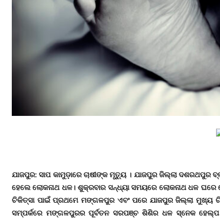
ଯାଜପୁର: ସାପ କାମୁଡ଼ାରେ ଚାଷୀଙ୍କ ମୃତ୍ୟୁ । ଯାଜପୁର ଜିଲ୍ଲା ଦଶରଥପୁର ବ
ହେଲେ ଲୋକନାଥ ଧଳ। ଶୁକ୍ରବାର ସନ୍ଧ୍ୟା ସମୟରେ ଲୋକନାଥ ଧଳ ଘରେ ଶୋଇ
ଚିକିତ୍ସା ପାଇଁ ପ୍ରଥମେ ମଙ୍ଗଳପୁର ଏବଂ ପରେ ଯାଜପୁର ଜିଲ୍ଲା ମୁଖ୍ୟ ଚି
ସମ୍ପର୍କରେ ମଙ୍ଗଳପୁରର ପୂର୍ବତନ ସରପଞ୍ଚ ଶିଶିର ଧଳ ସ୍ନେକ ହେଲ