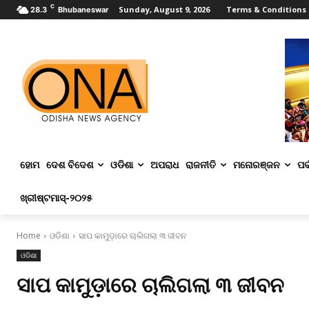
C
Sunday, August 9, 2026
Terms & Conditions
28.3
Bhubaneswar
ହୋମ
ଦେଶ ବିଦେଶ
ଓଡିଶା
ଅପରାଧ
ରାଜନୀତି
ମନୋରଞ୍ଜନ
ପର୍
ଖ୍ରୀଷ୍ଟମାସ୍‌-୨୦୨୫
Home
ଓଡିଶା
ସାପ କାମୁଡ଼ାରେ ଚାଲିଗଲା ୩ ଜୀବନ
ଓଡିଶା
ସାପ କାମୁଡ଼ାରେ ଚାଲିଗଲା ୩ ଜୀବନ