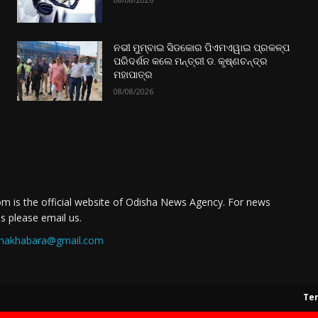
ନଭୀ ମୁମ୍ବାଇ ସିଡକୋର ପିଏମଏୱାଇ ପ୍ରକଳ୍ପ
ପରିଦର୍ଶନ କଲେ ମନ୍ତ୍ରୀ ଡ. କୃଷ୍ଣଚନ୍ଦ୍ର
ମହାପାତ୍ର
08/08/2026
m is the official website of Odisha News Agency. For news
es please email us.
nakhabara@gmail.com
Ter