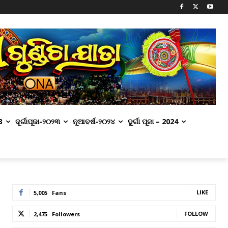
3
ଦୂର୍ଗାପୂଜା-୨୦୨୩
ନୂଆବର୍ଷ-୨୦୨୪
ଦୁର୍ଗା ପୂଜା – 2024
LIKE
5,005
Fans
FOLLOW
2,475
Followers