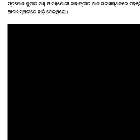
ପ୍ରମୋଦ କୁମାର ସାହୁ ଓ ସହଯୋଗୀ ଜାହାଙ୍ଗୀର ଖାନ ଘଟଣାସ୍ଥଳରେ ପହଞ୍ଚି
ଆବାସସ୍ଥଳୀରେ ଛାଡ଼ି ଦେଇଥିଲେ।