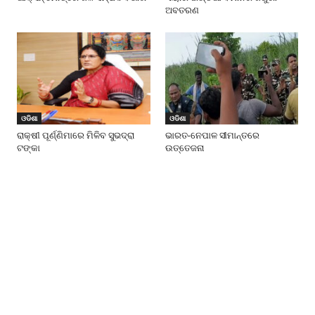
ଅବତରଣ
ଓଡିଶା
ଓଡିଶା
ରାକ୍ଷୀ ପୂର୍ଣ୍ଣିମାରେ ମିଳିବ ସୁଭଦ୍ରା
ଭାରତ-ନେପାଳ ସୀମାନ୍ତରେ
ଟଙ୍କା
ଉତ୍ତେଜନା