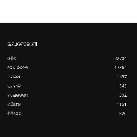
କ୍ୟାଟେଗୋରୀ
ଓଡିଶା
32704
ଦେଶ ବିଦେଶ
17364
ଅପରାଧ
1457
ରାଜନୀତି
1343
ମନୋରଞ୍ଜନ
1302
ରାଶିଫଳ
1161
ବିଜିନେସ୍
826