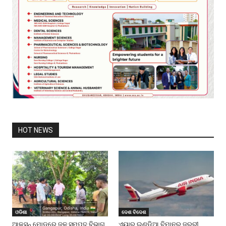
HOT NEWS
ଓଡିଶା
ଦେଶ ବିଦେଶ
ଆକ୍ସନ୍ ମୋଡ୍‌ରେ ଜଳ ସମ୍ପଦ ବିଭାଗ
ଏୟାର ଇଣ୍ଡିଆ ବିମାନର ଜରୁରୀ