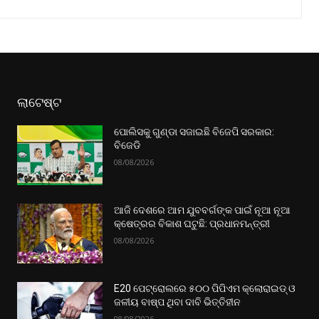
ଲାଟେଷ୍ଟ
ପୋଲିସକୁ ଗୁଣ୍ଡା ସଜାଇଛି ବିଜେପି ସରକାର:
ବିଜେଡି
08/08/2026
ଆଜି ଦେଶରେ ଆମ ଯୁବବର୍ଗଙ୍କ ପାଇଁ ନୂଆ ନୂଆ
କ୍ଷେତ୍ରର ବିକାଶ ଘଟୁଛି: ପ୍ରଧାନମନ୍ତ୍ରୀ
08/08/2026
E20 ପେଟ୍ରୋଲରେ ୫୦୦ ପିପିଏମ କ୍ଲୋରାଇଡ୍ ଓ
ଜଳୀୟ ବାଷ୍ପ ଥିବା ଦାବି ଭିତ୍ତିହୀନ
08/08/2026