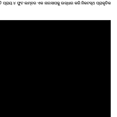
 ପ୍ରାୟ ୪ ଫୁଟ ଲମ୍ବର ଏକ ନାଗସାପକୁ ଉଦ୍ଧାର କରି ନିକଟସ୍ଥ ପ୍ରାକୃତିକ