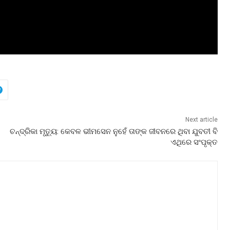
Next article
ଚନ୍ଦ୍ରିକା ମୃତ୍ୟୁ: କେବଳ ଭୀମସେନ ନୁହେଁ ତାଙ୍କ ଜୀବନରେ ଥିବା ଯୁବତୀ ବି
ଏଥିରେ ସଂପୃକ୍ତ