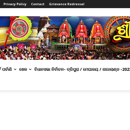
Privacy Policy
Contact
Grievance Redressal
ବ ପର୍ବାଣି
ଖେଳ
ବିଧାନସଭା ନିର୍ବାଚନ- ତ୍ରିପୁରା / ମେଘାଳୟ / ନାଗାଲାଣ୍ଡ -202