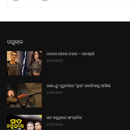
ପପୁଲାର
ଅଲଗା ହେଲେ ଚହଲ – ଧନଶ୍ରୀ
20/03/2025
ଜାଣନ୍ତୁ ପୃଥିବୀରେ ‘ଲୁହା’ କେଉଁଠାରୁ ଆସିଲା
21/03/2025
ସତ କହୁଥିଲେ ସାଂଘାତିକ
21/07/2024