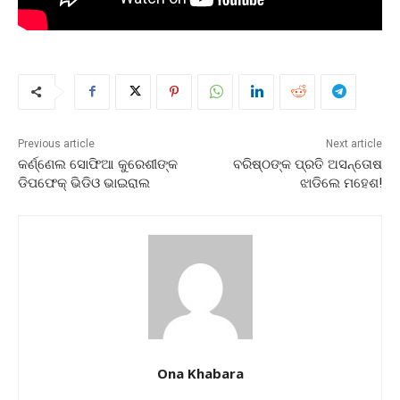
Previous article
Next article
କର୍ଣ୍ଣେଲ ସୋଫିଆ କୁରେଶୀଙ୍କ
ବରିଷ୍ଠଙ୍କ ପ୍ରତି ଅସନ୍ତୋଷ
ଡିପଫେକ୍ ଭିଡିଓ ଭାଇରାଲ
ଝାଡିଲେ ମହେଶ!
Ona Khabara