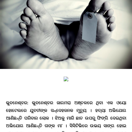
ଭୁବନେଶ୍ବର: ଭୁବନେଶ୍ବର ଜାଗମରା ଅଞ୍ଚଳରେ ଥିବା ଏକ ଓୟୋ
ହୋଟେଲରେ ଯୁବତୀଙ୍କ ସନ୍ଦେହଜନକ ମୃତ୍ୟୁ । ହତ୍ୟା ଅଭିଯୋଗ
ଆଣିଛନ୍ତି ପରିବାର ଲୋକ । ଝିଅକୁ ମାରି ଛାତ ଉପରୁ ଫିଙ୍ଗି ଦେଇଥିବା
ଅଭିଯୋଗ ଆଣିଛନ୍ତି ତାଙ୍କ ମା’ । ସିସିଟିଭିରେ ଉଭୟ ସାଙ୍ଗ ହୋଇ