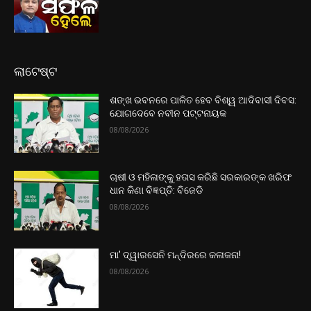
ଲାଟେଷ୍ଟ
ଶଙ୍ଖ ଭବନରେ ପାଳିତ ହେବ ବିଶ୍ୱ ଆଦିବାସୀ ଦିବସ:
ଯୋଗଦେବେ ନବୀନ ପଟ୍ଟନାୟକ
08/08/2026
ଚାଷୀ ଓ ମହିଳାଙ୍କୁ ହତାସ କରିଛି ସରକାରଙ୍କ ଖରିଫ
ଧାନ କିଣା ବିଜ୍ଞପ୍ତି: ବିଜେଡି
08/08/2026
ମା’ ଦ୍ୱାରସେନି ମନ୍ଦିରରେ କଳାକନା!
08/08/2026