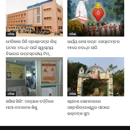
ଓଡିଶା
ଓଡିଶା
ମେଡିକାଲ ପିଜି ପ୍ରଶ୍ନପତ୍ର ଲିକ୍
ଧାର୍ଯ୍ୟ ହେଲା ଲଗ୍ନ: ସେପ୍ଟେମ୍ବର
ଘଟଣା: ତଦନ୍ତ ପାଇଁ ସ୍ୱାସ୍ଥ୍ୟ
୧୫ରେ ନବାନ୍ନ ଲାଗି
ବିଭାଗର ଉଚ୍ଚସ୍ତରୀୟ ଟିମ୍...
ଓଡିଶା
ଓଡିଶା
ଖସିଲା ସିଲିଂ: ଅଳ୍ପକେ ବର୍ତ୍ତିଲେ
ଶ୍ରାବଣ ସୋମବାରରେ
ମାଆ-ନବଜାତକ ଶିଶୁ
ପଞ୍ଚଲିଙ୍ଗେଶ୍ୱର ପୀଠରେ
ଭକ୍ତଙ୍କ ସୁଅ