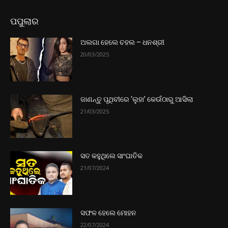
ପପୁଲାର
ଅଲଗା ହେଲେ ଚହଲ – ଧନଶ୍ରୀ
20/03/2025
ଜାଣନ୍ତୁ ପୃଥିବୀରେ ‘ଲୁହା’ କେଉଁଠାରୁ ଆସିଲା
21/03/2025
ସତ କହୁଥିଲେ ସାଂଘାତିକ
21/07/2024
ସଫଳ ହେଲେ ମୋହନ
22/07/2024