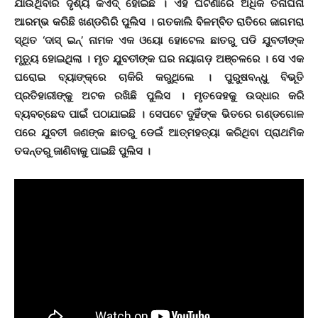
ଯାଉଥିବାର ଦୃଶ୍ୟ କଏଦ୍‌ ହୋଇଛି । ଏହି ଘଟଣାରେ ଅଧିକ ତନାଘନା
ଆରମ୍ଭ କରିଛି ଖଣ୍ଡଗିରି ପୁଲିସ । ଗତକାଲି ବିଳମ୍ବିତ ରାତିରେ ଜାଗମରା
ସ୍ଥିତ ‘ଦାସ୍‌ ଇନ୍‌’ ନାମକ ଏକ ଓୟୋ ହୋଟେଲ ଛାତରୁ ପଡି ଯୁବତୀଙ୍କ
ମୃତ୍ୟୁ ହୋଇଥିଲା । ମୃତ ଯୁବତୀଙ୍କ ଘର ନୟାଗଡ଼ ଅଞ୍ଚଳରେ । ସେ ଏକ
ଘରୋଇ ବ୍ୟାଙ୍କ୍‌ରେ ଚାକିରି କରୁଥିଲେ । ପୁରୁଷବନ୍ଧୁ ବିଭୂତି
ପ୍ରତିହାରୀଙ୍କୁ ଅଟକ ରଖିଛି ପୁଲିସ । ମୃତଦେହକୁ ଉଦ୍ଧାର କରି
ବ୍ୟବଚ୍ଛେଦ ପାଇଁ ପଠାଯାଇଛି । ସେପଟେ ଦୁହିଁଙ୍କ ଭିତରେ ଗଣ୍ଡଗୋଳ
ପରେ ଯୁବତୀ ଜଣଙ୍କ ଛାତରୁ ଡେଇଁ ଆତ୍ମହତ୍ୟା କରିଥିବା ପ୍ରାଥମିକ
ତଦନ୍ତରୁ ଜାଣିବାକୁ ପାଇଛି ପୁଲିସ ।