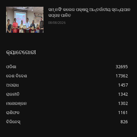
ସମ୍ ନର୍ସିଂ କଲେଜ ପକ୍ଷରୁ ଆନ୍ତର୍ଜାତୀୟ ସ୍ତନ୍ୟପାନ
ସପ୍ତାହ ପାଳିତ
08/08/2026
କ୍ୟାଟେଗୋରୀ
ଓଡିଶା
32695
ଦେଶ ବିଦେଶ
17362
ଅପରାଧ
1457
ରାଜନୀତି
1342
ମନୋରଞ୍ଜନ
1302
ରାଶିଫଳ
1161
ବିଜିନେସ୍
826