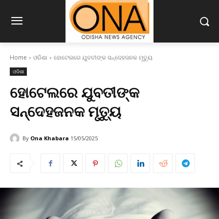
Home
ଓଡିଶା
ହୋଟେଲରେ ଯୁବତୀଙ୍କ ସନ୍ଦେହଜନକ ମୃତ୍ୟୁ
ଓଡିଶା
ହୋଟେଲରେ ଯୁବତୀଙ୍କ
ସନ୍ଦେହଜନକ ମୃତ୍ୟୁ
By
Ona Khabara
15/05/2025