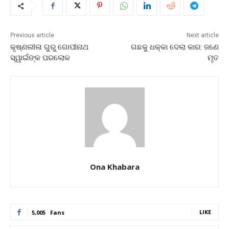
Previous article
Next article
କୃଷ୍ଣଲୀଳା ଗୁରୁ ଗୋପୀନାଥ
ଗଛକୁ ଧକ୍କା ଦେଲା କାର: ଜଣେ
ସ୍ୱାଇଁଙ୍କ ପରଲୋକ
ମୃତ
Ona Khabara
LIKE
5,005
Fans