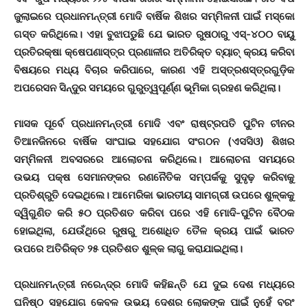
ଜୁଲାଇରେ ପ୍ରଧାନମନ୍ତ୍ରୀ ମୋଦି ବାର୍ଷିକ ଶିଖର ସମ୍ମିଳନୀ ପାଇଁ ମସ୍କୋ
ଗସ୍ତ କରିଥିଲେ। ଏହା ବୁଝାପଡୁଛି ଯେ ଭାରତ ରୁଷଠାରୁ ଏସ୍-୪୦୦ ବାୟୁ
ପ୍ରତିରକ୍ଷା କ୍ଷେପଣାସ୍ତ୍ର ପ୍ରଣାଳୀର ଅତିରିକ୍ତ ବ୍ୟାଚ୍ କ୍ରୟ କରିବା
ବିଷୟରେ ମଧ୍ୟ ବିଚାର କରିପାରେ, କାରଣ ଏହି ଅସ୍ତ୍ରଶସ୍ତ୍ରଗୁଡ଼ିକ
ଅପରେସନ ସିନ୍ଦୁର ସମୟରେ ଗୁରୁତ୍ୱପୂର୍ଣ୍ଣ ଭୂମିକା ଗ୍ରହଣ କରିଥିଲା।
ମାସକ ପୂର୍ବେ ପ୍ରଧାନମନ୍ତ୍ରୀ ମୋଦି ଏବଂ ରାଷ୍ଟ୍ରପତି ପୁଟିନ ଚୀନର
ତିଆନଜିନରେ ବାର୍ଷିକ ସାଂଘାଇ ସହଯୋଗ ସଂଗଠନ (ଏସସିଓ) ଶିଖର
ସମ୍ମିଳନୀ ଅବସରରେ ଆଲୋଚନା କରିଥିଲେ। ଆଲୋଚନା ସମୟରେ
ଉଭୟ ପକ୍ଷ ସେମାନଙ୍କର ରଣନୈତିକ ସମ୍ପର୍କକୁ ସୁଦୃଢ଼ ​​କରିବାକୁ
ପ୍ରତିଶ୍ରୁତି ଦେଇଥିଲେ। ଆମେରିକା ଭାରତୀୟ ସାମଗ୍ରୀ ଉପରେ ଶୁଳ୍କକୁ
ଦ୍ୱିଗୁଣିତ କରି ୫୦ ପ୍ରତିଶତ କରିବା ପରେ ଏହି ମୋଦି-ପୁଟିନ ବୈଠକ
ହୋଇଥିଲା, ଯେଉଁଥିରେ ରୁଷରୁ ଅଶୋଧିତ ତୈଳ କ୍ରୟ ପାଇଁ ଭାରତ
ଉପରେ ଅତିରିକ୍ତ ୨୫ ପ୍ରତିଶତ ଶୁଳ୍କ ଲାଗୁ କରାଯାଇଥିଲା।
ପ୍ରଧାନମନ୍ତ୍ରୀ ନରେନ୍ଦ୍ର ମୋଦି କହିଛନ୍ତି ଯେ ଦୁଇ ଦେଶ ମଧ୍ୟରେ
ଘନିଷ୍ଠ ସହଯୋଗ କେବଳ ଉଭୟ ଦେଶର ଲୋକଙ୍କ ପାଇଁ ନୁହେଁ ବରଂ