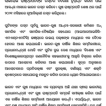
ଲାଭରୋଭ ରାଷ୍ଟ୍ରପତିଙ୍କ ଗସ୍ତର ବିବରଣୀ ଚୂଡ଼ାନ୍ତ କରିବା ପାଇଁ
ଆସନ୍ତା ମାସରେ ଭାରତ ଗସ୍ତ କରିବେ। ରୁଷ ରାଷ୍ଟ୍ରପତି ଶେଷ ଥର ପାଇଁ
୨୦୨୧ ମସିହାରେ ନୂଆଦିଲ୍ଲୀ ଗସ୍ତ କରିଥିଲେ।
ପୁଟିନଙ୍କ ଗସ୍ତ ପୂର୍ବରୁ ଭାରତ-ରୁଷ ଆନ୍ତଃ-ସରକାରୀ କମିଶନ ଅନ୍
ସାମରିକ ଏବଂ ସାମରିକ-ବୈଷୟିକ ସହଯୋଗ (ଆଇଆରଆଇଜିସି-
ଏମଏଣ୍ଡଏମଟିସି) ଢାଞ୍ଚାରେ ଉଭୟ ପକ୍ଷଙ୍କ ମଧ୍ୟରେ ଏକ ବୈଠକ
ହେବାର ଆଶା କରାଯାଉଛି। ଭାରତ-ରୁଷ ବାର୍ଷିକ ଶିଖର ସମ୍ମିଳନୀରେ,
ପ୍ରଧାନମନ୍ତ୍ରୀ ମୋଦି ଏବଂ ପୁଟିନ ଦୁଇ ଦେଶ ମଧ୍ୟରେ ‘ବିଶେଷ ଏବଂ
ବିଶେଷାଧିକାରପ୍ରାପ୍ତ ରଣନୈତିକ ସହଭାଗୀତା’କୁ ଆହୁରି ବିସ୍ତାର କରିବା
ଉପରେ ଆଲୋଚନା କରିବାର ଆଶା କରାଯାଉଛି। ସୂତ୍ର ଅନୁସାରେ
ଆଲୋଚନାରେ ପ୍ରତିରକ୍ଷା ଏବଂ ସୁରକ୍ଷା, ବାଣିଜ୍ୟ ଏବଂ ଶକ୍ତି
କ୍ଷେତ୍ରରେ ସହଯୋଗକୁ ମଜବୁତ କରିବା ଉପରେ ଧ୍ୟାନ ଦିଆଯାଇପାରେ।
ଭାରତ ଏବଂ ରୁଷ ମଧ୍ୟରେ ଏକ ବ୍ୟବସ୍ଥା ଅଛି ଯାହା ଦ୍ଵାରା ଭାରତୀୟ
ପ୍ରଧାନମନ୍ତ୍ରୀ ଏବଂ ରୁଷ ରାଷ୍ଟ୍ରପତି ସମ୍ପର୍କ ସମୀକ୍ଷା କରିବା ପାଇଁ
ଏକ ବାର୍ଷିକ ଶିଖର ସମ୍ମିଳନୀ ଆୟୋଜନ କରନ୍ତି। ଏପର୍ଯ୍ୟନ୍ତ, ଭାରତ
ଏବଂ ରୁଷ ମଧ୍ୟରେ ୨୨ଟି ବାର୍ଷିକ ଶିଖର ସମ୍ମିଳନୀ ହୋଇସାରିଛି। ଗତ ବର୍ଷ