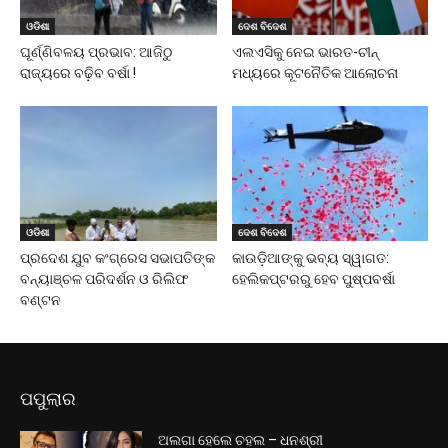
ଓଡିଶା
ଦେଶ ବିଦେଶ
ଘୂର୍ଣ୍ଣିବଳୟ ପ୍ରଭାବ: ଆଜିଠୁ
ଏଲଏସିକୁ ନେଇ ଭାରତ-ଚୀନ୍
ରାଜ୍ୟରେ ବଢ଼ିବ ବର୍ଷା !
ମଧ୍ୟରେ କୂଟନୈତିକ ଆଲୋଚନା
ଓଡିଶା
ଦେଶ ବିଦେଶ
ପ୍ରଦେଶ ଯୁବ କଂଗ୍ରେସ ସଭାପତିଙ୍କ
କାଉଡ଼ିଆଙ୍କୁ ଭବ୍ୟ ସ୍ୱାଗତ:
ବନ୍ୟାଞ୍ଚଳ ପରିଦର୍ଶନ ଓ ରିଲିଫ
ହେଲିକପ୍ଟରରୁ ହେବ ପୁଷ୍ପବର୍ଷା
ବଣ୍ଟନ
ପପୁଲାର
ଅଲଗା ହେଲେ ଚହଲ – ଧନଶ୍ରୀ