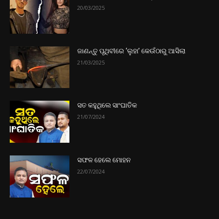
20/03/2025
ଜାଣନ୍ତୁ ପୃଥିବୀରେ ‘ଲୁହା’ କେଉଁଠାରୁ ଆସିଲା
21/03/2025
ସତ କହୁଥିଲେ ସାଂଘାତିକ
21/07/2024
ସଫଳ ହେଲେ ମୋହନ
22/07/2024