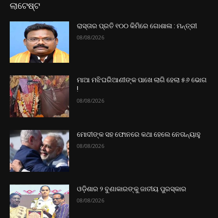
ଲାଟେଷ୍ଟ
ରାସ୍ତାର ପ୍ରତି ୧୦୦ କିମିରେ ଗୋଶାଳା : ମନ୍ତ୍ରୀ
08/08/2026
ମାଆ ମଝିଘରିଆଣୀଙ୍କ ପାଖେ ଲାଗି ହେଲା ୫୬ ଭୋଗ
!
08/08/2026
ମୋଦୀଙ୍କ ସହ ଫୋନରେ କଥା ହେଲେ ନେତାନ୍ୟାହୁ
08/08/2026
ଓଡ଼ିଶାର ୨ ବୁଣାକାରଙ୍କୁ ଜାତୀୟ ପୁରସ୍କାର
08/08/2026