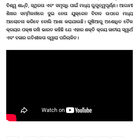
ବିଶ୍ୱ ଶାନ୍ତି, ସ୍ଥିରତା ଏବଂ ସମୃଦ୍ଧି ପାଇଁ ମଧ୍ୟ ଗୁରୁତ୍ୱପୂର୍ଣ୍ଣ। ଆଗାମୀ
ଶିଖର ସମ୍ମିଳନୀରେ ଦୁଇ ନେତା ୟୁକ୍ରେନ ବିବାଦ ଉପରେ ମଧ୍ୟ
ଆଲୋଚନା କରିବେ ବୋଲି ଆଶା କରାଯାଉଛି। ରୁଷିଆରୁ ଅଶୋଧିତ ତୈଳ
କ୍ରୟର ପକ୍ଷ ରଖି ଭାରତ କହିଛି ଯେ ଏହାର ଶକ୍ତି କ୍ରୟ ଜାତୀୟ ସ୍ୱାର୍ଥ
ଏବଂ ବଜାର ଗତିଶୀଳତା ଦ୍ୱାରା ପରିଚାଳିତ।