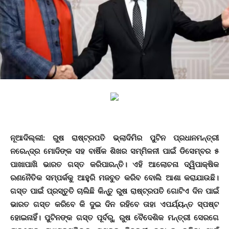
ନୂଆଦିଲ୍ଲୀ
: ରୁଷ ରାଷ୍ଟ୍ରପତି ଭ୍ଲାଦିମିର ପୁଟିନ ପ୍ରଧାନମନ୍ତ୍ରୀ
ନରେନ୍ଦ୍ର ମୋଦିଙ୍କ ସହ ବାର୍ଷିକ ଶିଖର ସମ୍ମିଳନୀ ପାଇଁ ଡିସେମ୍ବର ୫
ପାଖାପାଖି ଭାରତ ଗସ୍ତ କରିପାରନ୍ତି। ଏହି ଆଲୋଚନା ଦ୍ୱିପାକ୍ଷିକ
ରଣନୈତିକ ସମ୍ପର୍କକୁ ଆହୁରି ମଜବୁତ କରିବ ବୋଲି ଆଶା କରାଯାଉଛି।
ଗସ୍ତ ପାଇଁ ପ୍ରସ୍ତୁତି ଚାଲିଛି କିନ୍ତୁ ରୁଷ ରାଷ୍ଟ୍ରପତି ଗୋଟିଏ ଦିନ ପାଇଁ
ଭାରତ ଗସ୍ତ କରିବେ କି ଦୁଇ ଦିନ ରହିବେ ତାହା ଏପର୍ଯ୍ୟନ୍ତ ସ୍ପଷ୍ଟ
ହୋଇନାହିଁ। ପୁଟିନଙ୍କ ଗସ୍ତ ପୂର୍ବରୁ, ରୁଷ ବୈଦେଶିକ ମନ୍ତ୍ରୀ ସେରଗେ