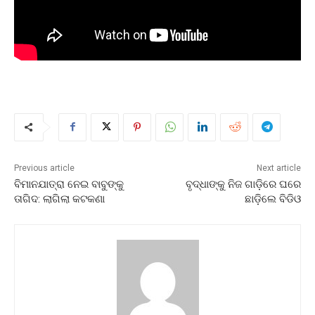
Previous article
Next article
ବିମାନଯାତ୍ରା ନେଇ ବାବୁଙ୍କୁ
ବୃଦ୍ଧାଙ୍କୁ ନିଜ ଗାଡ଼ିରେ ଘରେ
ତାଗିଦ: ଲାଗିଲା କଟକଣା
ଛାଡ଼ିଲେ ବିଡିଓ