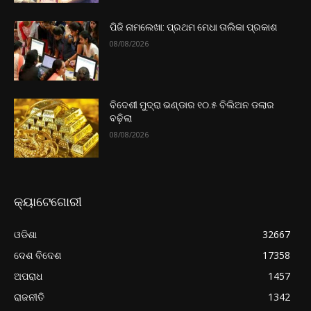
ପିଜି ନାମଲେଖା: ପ୍ରଥମ ମେଧା ତାଲିକା ପ୍ରକାଶ
08/08/2026
ବିଦେଶୀ ମୁଦ୍ରା ଭଣ୍ଡାର ୧୦.୫ ବିଲିଅନ ଡଲାର
ବଢ଼ିଲା
08/08/2026
କ୍ୟାଟେଗୋରୀ
ଓଡିଶା
32667
ଦେଶ ବିଦେଶ
17358
ଅପରାଧ
1457
ରାଜନୀତି
1342