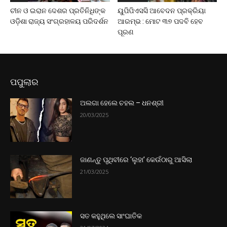
ଚୀନ ଓ ଇରାନ ଦେଶର ପ୍ରତିନିଧିଙ୍କ
ୟୁପିପିଏସସି ଆବେଦନ ପ୍ରକ୍ରିୟା
ଓଡ଼ିଶା ରାଜ୍ୟ ସଂଗ୍ରହାଳୟ ପରିଦର୍ଶନ
ଆରମ୍ଭ : ମୋଟ ୩୭ ପଦବି ହେବ
ପୂରଣ
ପପୁଲାର
ଅଲଗା ହେଲେ ଚହଲ – ଧନଶ୍ରୀ
20/03/2025
ଜାଣନ୍ତୁ ପୃଥିବୀରେ ‘ଲୁହା’ କେଉଁଠାରୁ ଆସିଲା
21/03/2025
ସତ କହୁଥିଲେ ସାଂଘାତିକ