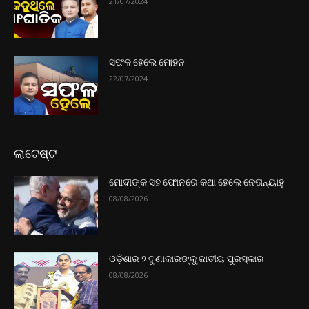
21/07/2024
ସଫଳ ହେଲେ ମୋହନ
22/07/2024
ଲାଟେଷ୍ଟ
ମୋଦୀଙ୍କ ସହ ଫୋନରେ କଥା ହେଲେ ନେତାନ୍ୟାହୁ
08/08/2026
ଓଡ଼ିଶାର ୨ ବୁଣାକାରଙ୍କୁ ଜାତୀୟ ପୁରସ୍କାର
08/08/2026