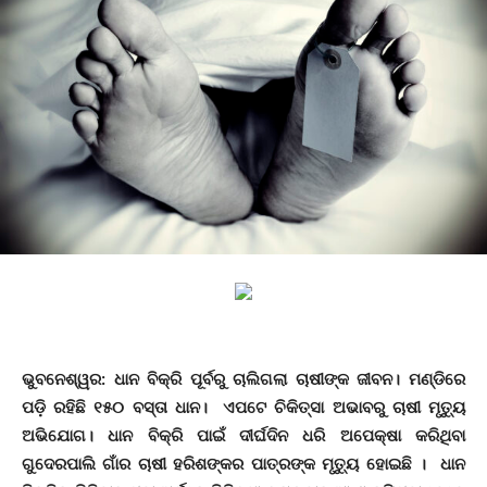
ଭୁବନେଶ୍ୱର:
ଧାନ ବିକ୍ରି ପୂର୍ବରୁ ଚାଲିଗଲା ଚାଷୀଙ୍କ ଜୀବନ। ମଣ୍ଡିରେ
ପଡ଼ି ରହିଛି ୧୫୦ ବସ୍ତା ଧାନ। ଏପଟେ ଚିକିତ୍ସା ଅଭାବରୁ ଚାଷୀ ମୃତ୍ୟୁ
ଅଭିଯୋଗ। ଧାନ ବିକ୍ରି ପାଇଁ ଦୀର୍ଘଦିନ ଧରି ଅପେକ୍ଷା କରିଥିବା
ଗୁଦେରପାଲି ଗାଁର ଚାଷୀ ହରିଶଙ୍କର ପାତ୍ରଙ୍କ ମୃତ୍ୟୁ ହୋଇଛି । ଧାନ