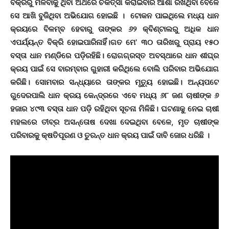
ବିକ୍ରିରୁ ମିଳିବାକୁ ଥିବା ଅର୍ଥରେ ଚିକିତ୍ସା କରାଇବାର ଆଶା ରଖିଥିବା ବେଳେ
ସେ ଆଖି ବୁଜିଥିବା ଅଭିଯୋଗ ହୋଇଛି । ଟୋକନ ପାଇଥିଲେ ମଧ୍ୟ ଧାନ
କ୍ରୟରେ ବିଳମ୍ବ ହେବାରୁ ତାଙ୍କର ୬୨ କ୍ବିଣ୍ଟାଲରୁ ଅଧିକ ଧାନ
ଏପର୍ଯ୍ୟନ୍ତ ବିକ୍ରି ହୋଇପାରିନାହିଁ।ଗତ ମେ’ ୩୦ ତାରିଖରୁ ପ୍ରାୟ ୧୫୦
ବସ୍ତା ଧାନ ମଣ୍ଡିରେ ପଡ଼ିରହିଛି। ରୋଗଗ୍ରସ୍ତ ଅବସ୍ଥାରେ ଧାନ ଶୀଘ୍ର
କ୍ରୟ ପାଇଁ ସେ ବାରମ୍ବାର ଗୁହାରୀ କରିଥିଲେ ବୋଲି ପରିବାର ଅଭିଯୋଗ
କରିଛି। ସୋମବାର ସନ୍ଧ୍ୟାରେ ତାଙ୍କର ମୃତ୍ୟୁ ହୋଇଛି। ଅନ୍ୟପଟେ
ଗୁଦେରପାଲି ଧାନ କ୍ରୟ କେନ୍ଦ୍ରରେ ଏବେ ମଧ୍ୟ ୬୮ ଜଣ ଚାଷୀଙ୍କ ୬
ହଜାର ୪୯୩ ବସ୍ତା ଧାନ ପଡ଼ି ରହିଥିବା ସୂଚନା ମିଳିଛି। ଘଟଣାକୁ ନେଇ ଚାଷୀ
ମହଲରେ ତୀବ୍ର ଅସନ୍ତୋଷ ଦେଖା ଦେଇଥିବା ବେଳେ, ମୃତ ଚାଷୀଙ୍କ
ପରିବାରକୁ କ୍ଷତିପୂରଣ ଓ ତୁରନ୍ତ ଧାନ କ୍ରୟ ପାଇଁ ଦାବି ଜୋର ଧରିଛି ।