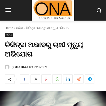
Home
ଓଡିଶା
ଚିକିତ୍ସା ଅଭାବରୁ ଚାଷୀ ମୃତ୍ୟୁ ଅଭିଯୋଗ
ଓଡିଶା
ଚିକିତ୍ସା ଅଭାବରୁ ଚାଷୀ ମୃତ୍ୟୁ
ଅଭିଯୋଗ
By
Ona Khabara
09/06/2026