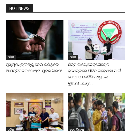
HOT NEWS
ଓଡିଶା
ଓଡିଶା
ମୁଖ୍ୟମନ୍ତ୍ରୀଙ୍କୁ ନେଇ କରିଥିଲେ
ଶିଳ୍ପ ବାୟୋଟେକ୍ନୋଲୋଜି
ଆପତ୍ତିଜନକ ପୋଷ୍ଟ: ଯୁବକ ଗିରଫ
କ୍ଷେତ୍ରରେ ମିଳିତ ଗବେଷଣା ପାଇଁ
ସୋଆ ଓ କେବିସି ମଧ୍ୟରେ
ବୁଝାମଣାପତ୍ର...
ଓଡିଶା
ଦେଶ ବିଦେଶ