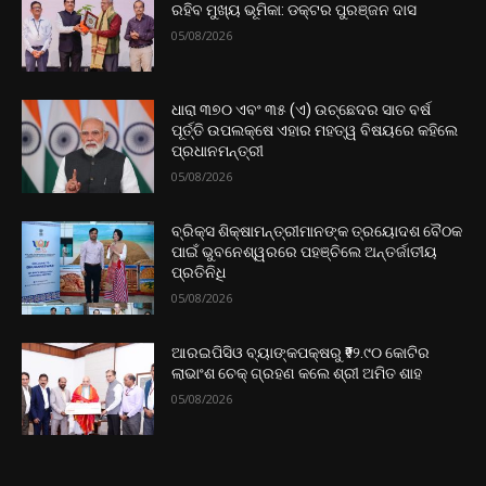
ରହିବ ମୁଖ୍ୟ ଭୂମିକା: ଡକ୍ଟର ପୁରଞ୍ଜନ ଦାସ
05/08/2026
ଧାରା ୩୭୦ ଏବଂ ୩୫ (ଏ) ଉଚ୍ଛେଦର ସାତ ବର୍ଷ
ପୂର୍ତ୍ତି ଉପଲକ୍ଷେ ଏହାର ମହତ୍ୱ ବିଷୟରେ କହିଲେ
ପ୍ରଧାନମନ୍ତ୍ରୀ
05/08/2026
ବ୍ରିକ୍ସ ଶିକ୍ଷାମନ୍ତ୍ରୀମାନଙ୍କ ତ୍ରୟୋଦଶ ବୈଠକ
ପାଇଁ ଭୁବନେଶ୍ୱରରେ ପହଞ୍ଚିଲେ ଅନ୍ତର୍ଜାତୀୟ
ପ୍ରତିନିଧି
05/08/2026
ଆରଇପିସିଓ ବ୍ୟାଙ୍କପକ୍ଷରୁ ₹୨୨.୯୦ କୋଟିର
ଲାଭାଂଶ ଚେକ୍ ଗ୍ରହଣ କଲେ ଶ୍ରୀ ଅମିତ ଶାହ
05/08/2026