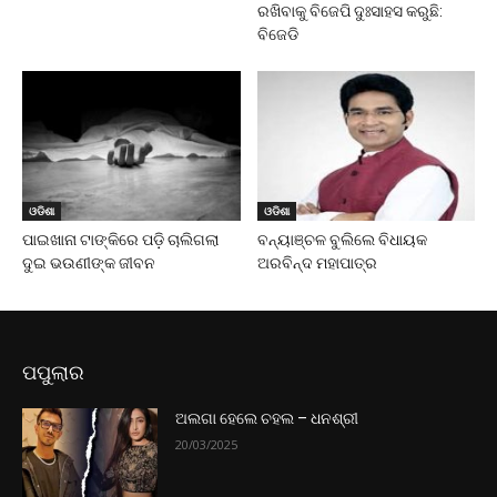
ରଖିବାକୁ ବିଜେପି ଦୁଃସାହସ କରୁଛି:
ବିଜେଡି
ଓଡିଶା
ଓଡିଶା
ପାଇଖାନା ଟାଙ୍କିରେ ପଡ଼ି ଚାଲିଗଲା
ବନ୍ୟାଞ୍ଚଳ ବୁଲିଲେ ବିଧାୟକ
ଦୁଇ ଭଉଣୀଙ୍କ ଜୀବନ
ଅରବିନ୍ଦ ମହାପାତ୍ର
ପପୁଲାର
ଅଲଗା ହେଲେ ଚହଲ – ଧନଶ୍ରୀ
20/03/2025