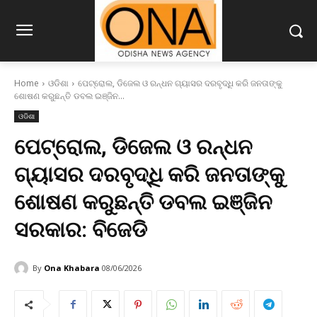
Home
ଓଡିଶା
ପେଟ୍ରୋଲ, ଡିଜେଲ ଓ ରନ୍ଧନ ଗ୍ୟାସର ଦରବୃଦ୍ଧି କରି ଜନତାଙ୍କୁ
ଶୋଷଣ କରୁଛନ୍ତି ଡବଲ ଇଞ୍ଜିନ...
ଓଡିଶା
ପେଟ୍ରୋଲ, ଡିଜେଲ ଓ ରନ୍ଧନ
ଗ୍ୟାସର ଦରବୃଦ୍ଧି କରି ଜନତାଙ୍କୁ
ଶୋଷଣ କରୁଛନ୍ତି ଡବଲ ଇଞ୍ଜିନ
ସରକାର: ବିଜେଡି
By
Ona Khabara
08/06/2026