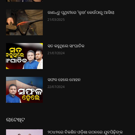
ଜାଣନ୍ତୁ ପୃଥିବୀରେ ‘ଲୁହା’ କେଉଁଠାରୁ ଆସିଲା
21/03/2025
ସତ କହୁଥିଲେ ସାଂଘାତିକ
21/07/2024
ସଫଳ ହେଲେ ମୋହନ
22/07/2024
ଲାଟେଷ୍ଟ
୨୦୪୭ରେ ବିକଶିତ ଓଡ଼ିଶା ଗଠନରେ ଯୁବପିଢ଼ିଙ୍କ