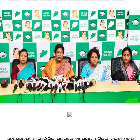
ଭୁବନେଶ୍ୱର: ଆନ୍ତର୍ଜାତିକ ସ୍ତରରେ ଅଶୋଧିତ ତୈଳର ମୂଲ୍ୟ ହ୍ରାସ