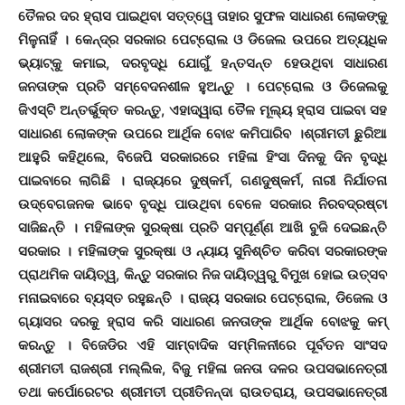
ତୈଳର ଦର ହ୍ରାସ ପାଇଥିବା ସତ୍ତ୍ୱେ ତାହାର ସୁଫଳ ସାଧାରଣ ଲୋକଙ୍କୁ
ମିଳୁନାହିଁ । କେନ୍ଦ୍ର ସରକାର ପେଟ୍ରୋଲ ଓ ଡିଜେଲ ଉପରେ ଅତ୍ୟଧିକ
ଭ୍ୟାଟ୍କୁ କମାଇ, ଦରବୃଦ୍ଧି ଯୋଗୁଁ ହନ୍ତସନ୍ତ ହେଉଥିବା ସାଧାରଣ
ଜନତାଙ୍କ ପ୍ରତି ସମ୍ବେଦନଶୀଳ ହୁଅନ୍ତୁ । ପେଟ୍ରୋଲ ଓ ଡିଜେଲକୁ
ଜିଏସ୍ଟି ଅନ୍ତର୍ଭୁକ୍ତ କରନ୍ତୁ, ଏହାଦ୍ୱାରା ତୈଳ ମୂଲ୍ୟ ହ୍ରାସ ପାଇବା ସହ
ସାଧାରଣ ଲୋକଙ୍କ ଉପରେ ଆର୍ଥିକ ବୋଝ କମିପାରିବ ।ଶ୍ରୀମତୀ ଛୁରିଆ
ଆହୁରି କହିଥିଲେ, ବିଜେପି ସରକାରରେ ମହିଳା ହିଂସା ଦିନକୁ ଦିନ ବୃଦ୍ଧି
ପାଇବାରେ ଲାଗିଛି । ରାଜ୍ୟରେ ଦୁଷ୍କର୍ମ, ଗଣଦୁଷ୍କର୍ମ, ନାରୀ ନିର୍ଯାତନା
ଉଦ୍ବେଗଜନକ ଭାବେ ବୃଦ୍ଧି ପାଉଥିବା ବେଳେ ସରକାର ନିରବଦ୍ରଷ୍ଟା
ସାଜିଛନ୍ତି । ମହିଳାଙ୍କ ସୁରକ୍ଷା ପ୍ରତି ସମ୍ପୂର୍ଣ୍ଣ ଆଖି ବୁଜି ଦେଇଛନ୍ତି
ସରକାର । ମହିଳାଙ୍କ ସୁରକ୍ଷା ଓ ନ୍ୟାୟ ସୁନିଶ୍ଚିତ କରିବା ସରକାରଙ୍କ
ପ୍ରାଥମିକ ଦାୟିତ୍ୱ, କିନ୍ତୁ ସରକାର ନିଜ ଦାୟିତ୍ୱରୁ ବିମୁଖ ହୋଇ ଉତ୍ସବ
ମନାଇବାରେ ବ୍ୟସ୍ତ ରହୁଛନ୍ତି । ରାଜ୍ୟ ସରକାର ପେଟ୍ରୋଲ, ଡିଜେଲ ଓ
ଗ୍ୟାସର ଦରକୁ ହ୍ରାସ କରି ସାଧାରଣ ଜନତାଙ୍କ ଆର୍ଥିକ ବୋଝକୁ କମ୍
କରନ୍ତୁ । ବିଜେଡିର ଏହି ସାମ୍ବାଦିକ ସମ୍ମିଳନୀରେ ପୂର୍ବତନ ସାଂସଦ
ଶ୍ରୀମତୀ ରାଜଶ୍ରୀ ମଲ୍ଲିକ, ବିଜୁ ମହିଳା ଜନତା ଦଳର ଉପସଭାନେତ୍ରୀ
ତଥା କର୍ପୋରେଟର ଶ୍ରୀମତୀ ପ୍ରୀତିନନ୍ଦା ରାଉତରାୟ, ଉପସଭାନେତ୍ରୀ