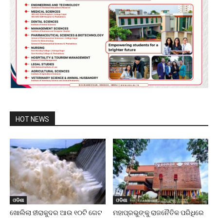
HOT NEWS
ଓଡିଶା
ଓଡିଶା
ଖୋଲିଲା ହୀରାକୁଦର ଆଉ ୧୦ଟି ଗେଟ
ମହାପ୍ରଭୁଙ୍କୁ ରାଜନୈତିକ ପରିଧିରେ