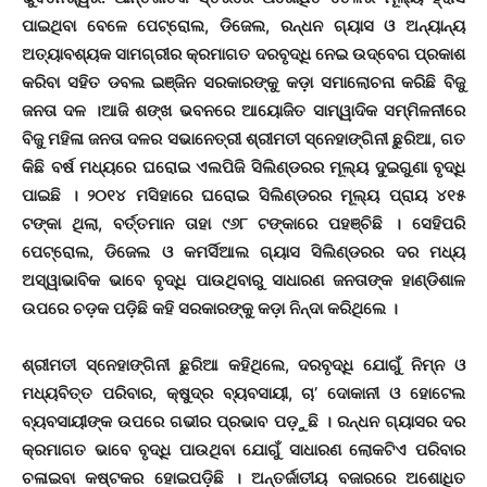
ପାଇଥିବା ବେଳେ ପେଟ୍ରୋଲ, ଡିଜେଲ, ରନ୍ଧନ ଗ୍ୟାସ ଓ ଅନ୍ୟାନ୍ୟ
ଅତ୍ୟାବଶ୍ୟକ ସାମଗ୍ରୀର କ୍ରମାଗତ ଦରବୃଦ୍ଧି ନେଇ ଉଦ୍ବେଗ ପ୍ରକାଶ
କରିବା ସହିତ ଡବଲ ଇଞ୍ଜିନ ସରକାରଙ୍କୁ କଡ଼ା ସମାଲୋଚନା କରିଛି ବିଜୁ
ଜନତା ଦଳ ।ଆଜି ଶଙ୍ଖ ଭବନରେ ଆୟୋଜିତ ସାମ୍ୱାଦିକ ସମ୍ମିଳନୀରେ
ବିଜୁ ମହିଳା ଜନତା ଦଳର ସଭାନେତ୍ରୀ ଶ୍ରୀମତୀ ସ୍ନେହାଙ୍ଗିନୀ ଛୁରିଆ, ଗତ
କିଛି ବର୍ଷ ମଧ୍ୟରେ ଘରୋଇ ଏଲପିଜି ସିଲିଣ୍ଡରର ମୂଲ୍ୟ ଦୁଇଗୁଣା ବୃଦ୍ଧି
ପାଇଛି । ୨୦୧୪ ମସିହାରେ ଘରୋଇ ସିଲିଣ୍ଡରର ମୂଲ୍ୟ ପ୍ରାୟ ୪୧୫
ଟଙ୍କା ଥିଲା, ବର୍ତ୍ତମାନ ତାହା ୯୬୮ ଟଙ୍କାରେ ପହଞ୍ଚିଛି । ସେହିପରି
ପେଟ୍ରୋଲ, ଡିଜେଲ ଓ କମର୍ସିଆଲ ଗ୍ୟାସ ସିଲିଣ୍ଡରର ଦର ମଧ୍ୟ
ଅସ୍ୱାଭାବିକ ଭାବେ ବୃଦ୍ଧି ପାଉଥିବାରୁ ସାଧାରଣ ଜନତାଙ୍କ ହାଣ୍ଡିଶାଳ
ଉପରେ ଚଡ଼କ ପଡ଼ିଛି କହି ସରକାରଙ୍କୁ କଡ଼ା ନିନ୍ଦା କରିଥିଲେ ।
ଶ୍ରୀମତୀ ସ୍ନେହାଙ୍ଗିନୀ ଛୁରିଆ କହିଥିଲେ, ଦରବୃଦ୍ଧି ଯୋଗୁଁ ନିମ୍ନ ଓ
ମଧ୍ୟବିତ୍ତ ପରିବାର, କ୍ଷୁଦ୍ର ବ୍ୟବସାୟୀ, ଚା’ ଦୋକାନୀ ଓ ହୋଟେଲ
ବ୍ୟବସାୟୀଙ୍କ ଉପରେ ଗଭୀର ପ୍ରଭାବ ପଡ଼ୁଛି । ରନ୍ଧନ ଗ୍ୟାସର ଦର
କ୍ରମାଗତ ଭାବେ ବୃଦ୍ଧି ପାଉଥିବା ଯୋଗୁଁ ସାଧାରଣ ଲୋକଟିଏ ପରିବାର
ଚଳାଇବା କଷ୍ଟକର ହୋଇପଡ଼ିଛି । ଅନ୍ତର୍ଜାତୀୟ ବଜାରରେ ଅଶୋଧିତ