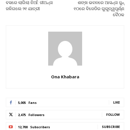
ବସରେ ଲାଗିଲା ନିଆଁ: ଜୀଅନ୍ତା
ଶଙ୍ଖ ଭବନରେ ଆସନ୍ତା ଜୁନ୍
ଜଳିଗଲେ ୨୧ ଯାତ୍ରୀ
୧୦ରେ ବିଜେଡିର ଗୁରୁତ୍ୱପୂର୍ଣ୍ଣ
ବୈଠକ
Ona Khabara
LIKE
5,005
Fans
FOLLOW
2,475
Followers
SUBSCRIBE
12,700
Subscribers