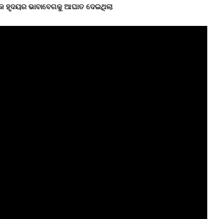
୍କ
ହୃଦୟ
ର
ଭାବାବେଗକୁ
ଆଘାତ
ଦେଇଥିଲା