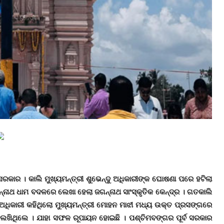
କାର । କାଲି ମୁଖ୍ୟମନ୍ତ୍ରୀ ଶୁଭେନ୍ଦୁ ଅଧିକାରୀଙ୍କ ଘୋଷଣା ପରେ ହଟିଲା
୍ନାଥ ଧାମ ବଦଳରେ ଲେଖା ହେଲା ଜଗନ୍ନାଥ ସାଂସ୍କୃତିକ କେନ୍ଦ୍ର । ଗତକାଲି
 ଅଧିକାରୀ କହିଥିଲୋ ମୁଖ୍ୟମନ୍ତ୍ରୀ ମୋହନ ମାଝୀ ମଧ୍ୟ ଉକ୍ତ ପ୍ରସଙ୍ଗରେ
 ଲେଖିଥିଲେ । ଯାହା ସଫଳ ରୂପାୟନ ହୋଇଛି । ପଶ୍ଚିମବଙ୍ଗର ପୂର୍ବ ସରକାର