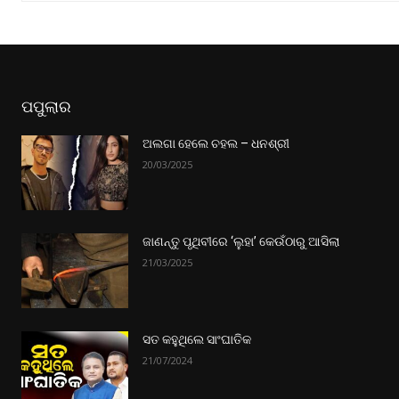
ପପୁଲାର
ଅଲଗା ହେଲେ ଚହଲ – ଧନଶ୍ରୀ
20/03/2025
ଜାଣନ୍ତୁ ପୃଥିବୀରେ ‘ଲୁହା’ କେଉଁଠାରୁ ଆସିଲା
21/03/2025
ସତ କହୁଥିଲେ ସାଂଘାତିକ
21/07/2024