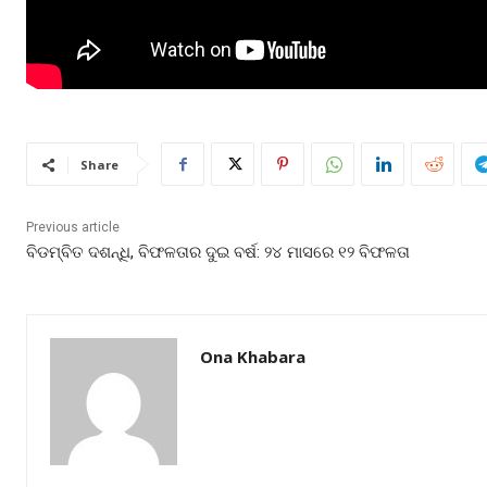
Share
Previous article
ବିଡମ୍ବିତ ଦଶନ୍ଧି, ବିଫଳତାର ଦୁଇ ବର୍ଷ: ୨୪ ମାସରେ ୧୨ ବିଫଳତା
Ona Khabara