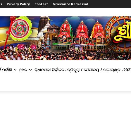
ns
Privacy Policy
Contact
Grievance Redressal
ବ ପର୍ବାଣି
ଖେଳ
ବିଧାନସଭା ନିର୍ବାଚନ- ତ୍ରିପୁରା / ମେଘାଳୟ / ନାଗାଲାଣ୍ଡ -202