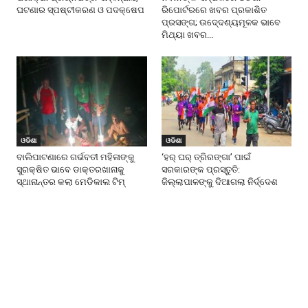
ଘଟଣାର ସ୍ପଷ୍ଟୀକରଣ ଓ ପଦକ୍ଷେପ
ରିପୋର୍ଟରରେ ଖବର ପ୍ରକାଶିତ
ପ୍ରସଙ୍ଗ; ଉଦେ୍ଦଶ୍ୟମୂଳକ ଭାବେ
ମିଥ୍ୟା ଖବର...
ଓଡିଶା
ଓଡିଶା
ବାଲିପାଟଣାରେ ଗର୍ଭବତୀ ମହିଳାଙ୍କୁ
‘ହର୍ ଘର୍ ତ୍ରିରଙ୍ଗା’ ପାଇଁ
ସୁରକ୍ଷିତ ଭାବେ ଡାକ୍ତରଖାନାକୁ
ସରକାରଙ୍କ ପ୍ରସ୍ତୁତି:
ସ୍ଥାନାନ୍ତର କଲା ମେଡିକାଲ ଟିମ୍
ଜିଲ୍ଲାପାଳଙ୍କୁ ଦିଆଗଲା ନିର୍ଦ୍ଦେଶ