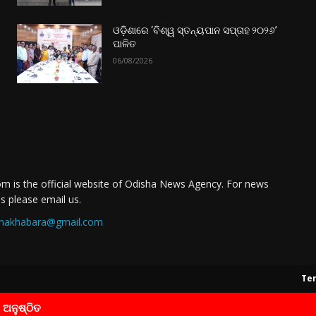
ଓଡ଼ିଶାରେ ‘ବିଶ୍ୱ ସ୍ତନ୍ୟପାନ ସପ୍ତାହ ୨୦୨୬’
ପାଳିତ
06/08/2026
m is the official website of Odisha News Agency. For news
es please email us.
nakhabara@gmail.com
Ter
ା ଅନୁଷ୍ଠିତ