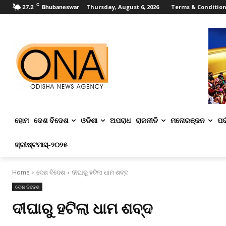
C
Thursday, August 6, 2026
Terms & Conditio
27.2
Bhubaneswar
ହୋମ
ଦେଶ ବିଦେଶ
ଓଡିଶା
ଅପରାଧ
ରାଜନୀତି
ମନୋରଞ୍ଜନ
ପର୍
ଖ୍ରୀଷ୍ଟମାସ୍‌-୨୦୨୫
Home
ଦେଶ ବିଦେଶ
ଦୀଘାରୁ ହଟିଲା ଧାମ ଶବ୍ଦ
ଦେଶ ବିଦେଶ
ଦୀଘାରୁ ହଟିଲା ଧାମ ଶବ୍ଦ