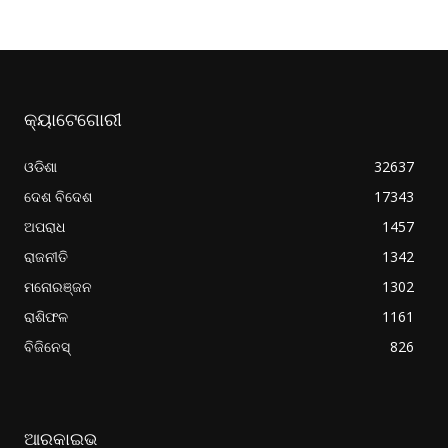
କ୍ୟାଟେଗୋରୀ
ଓଡିଶା
32637
ଦେଶ ବିଦେଶ
17343
ଅପରାଧ
1457
ରାଜନୀତି
1342
ମନୋରଞ୍ଜନ
1302
ରାଶିଫଳ
1161
ବିଜିନେସ୍
826
ଆରକାଇଭ