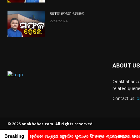
ସଫଳ ହେଲେ ମୋହନ
22/07/2024
ABOUT US
Onakhabar.co
related queri
Contact us:
o
© 2025 onakhabar.com. All rights reserved.
Breaking
ପୂର୍ବତନ ମନ୍ତ୍ରୀ ସ୍ୱର୍ଗତ ସୁଶାନ୍ତ ସିଂହଙ୍କ ଶ୍ରଦ୍ଧାଞ୍ଜଳୀ ସଭ