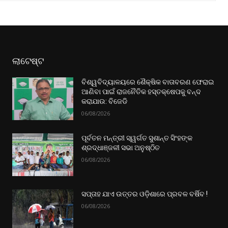
ଲାଟେଷ୍ଟ
ବିଶ୍ୱବିଦ୍ୟାଳୟରେ ଶୈକ୍ଷିକ ବାତାବରଣ ଫେରାଇ
ଆଣିବା ପାଇଁ ରାଜନୈତିକ ହସ୍ତକ୍ଷେପକୁ ବନ୍ଦ
କରାଯାଉ: ବିଜେଡି
06/08/2026
ପୂର୍ବତନ ମନ୍ତ୍ରୀ ସ୍ୱର୍ଗତ ସୁଶାନ୍ତ ସିଂହଙ୍କ
ଶ୍ରଦ୍ଧାଞ୍ଜଳୀ ସଭା ଅନୁଷ୍ଠିତ
06/08/2026
ସପ୍ତାହ ଯାଏ ଉତ୍ତର‌ ଓଡ଼ିଶାରେ ପ୍ରବଳ ବର୍ଷିବ !
06/08/2026