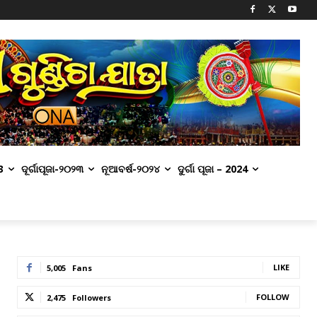
3
ଦୂର୍ଗାପୂଜା-୨୦୨୩
ନୂଆବର୍ଷ-୨୦୨୪
ଦୁର୍ଗା ପୂଜା – 2024
LIKE
5,005
Fans
FOLLOW
2,475
Followers