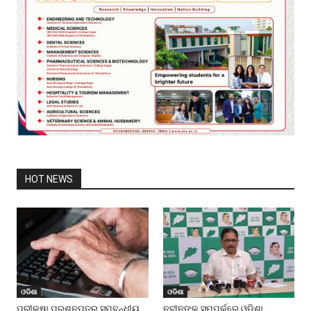
HOT NEWS
ଓଡିଶା
ଓଡିଶା
ପରୀକ୍ଷା ପ୍ରଶ୍ନପତ୍ର ସମ୍ବନ୍ଧୀୟ
ନବୀନଙ୍କ ସମ୍ପର୍କରେ ଓଡିଶା