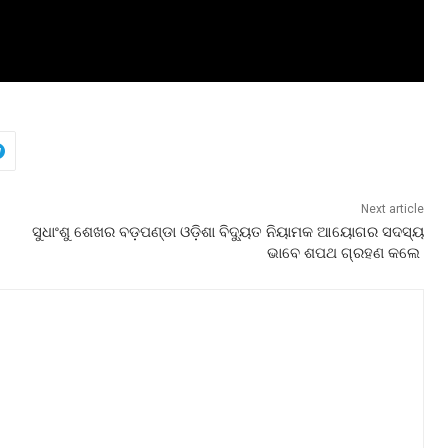
Next article
ସୁଧାଂଶୁ ଶେଖର ବଡ଼ପଣ୍ଡା ଓଡ଼ିଶା ବିଦ୍ୟୁତ ନିୟାମକ ଆୟୋଗର ସଦସ୍ୟ
ଭାବେ ଶପଥ ଗ୍ରହଣ କଲେ