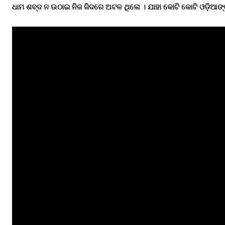
ଧାମ ଶବ୍ଦ ନ ଉଠାଇ ନିଜ ଜିଦରେ ଅଟଳ ଥିଲେ ।
ଯାହା
କୋଟି
କୋଟି
ଓଡ଼ିଆଙ