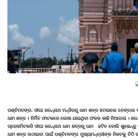
ପଶ୍ଚିମବଙ୍ଗ: ଦୀଘା ଜଗନ୍ନାଥ ମନ୍ଦିରରୁ ଧାମ ଶବ୍ଦ ହଟାଇଲେ ବେଙ୍ଗଲ ସର
ଧାମ ଶବ୍ଦ । ନିର୍ମିତ ଫାଟକରେ ଲେଖା ଯାଇଥିବା ଫଳକ କାଢି ନିଆଗଲା । ଜଗନ
ପ୍ରେସମିଟକରି ଦୀଘା ଜଗନ୍ନାଥ ଧାମ ଶବ୍ଦରୁ ଧାମ ହଟିବ ବୋଲି ଶୁଭେନ୍ଦୁ
ଧାମ ଶବ୍ଦ ଉଠାଇବା ପାଇଁ ପଶ୍ଚିମବଙ୍ଗ ମୁଖ୍ୟମନ୍ତ୍ରୀଙ୍କ ନିକଟକୁ ଚିଠି