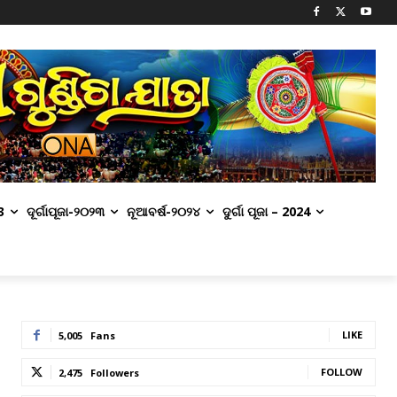
3
ଦୂର୍ଗାପୂଜା-୨୦୨୩
ନୂଆବର୍ଷ-୨୦୨୪
ଦୁର୍ଗା ପୂଜା – 2024
LIKE
5,005
Fans
FOLLOW
2,475
Followers