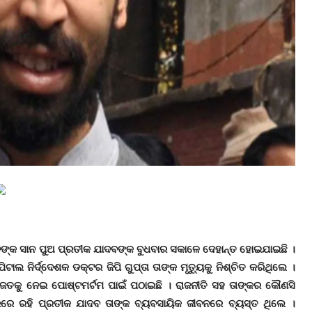
ଦବଙ୍କ ସାନ ପୁଅ ପ୍ରତୀକ ଯାଦବଙ୍କ ବୁଧବାର ସକାଳେ ଦେହାନ୍ତ ହୋଇଯାଇଛି ।
ାଲ ନିର୍ଦ୍ଦେଶକ ଡକ୍ଟର ଜିପି ଗୁପ୍ତା ତାଙ୍କ ମୃତ୍ୟୁକୁ ନିଶ୍ଚିତ କରିଥିଲେ ।
ପାଜତକୁ ନେଇ ପୋଷ୍ଟମର୍ଟମ ପାଇଁ ପଠାଇଛି । ରାଜନୀତି ସହ ତାଙ୍କର କୌଣସି
 ଦୂରରେ ରହି ପ୍ରତୀକ ଯାଦବ ତାଙ୍କ ବ୍ୟବସାୟିକ ଜୀବନରେ ବ୍ୟସ୍ତ ଥିଲେ ।