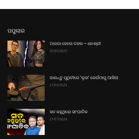
ପପୁଲାର
ଅଲଗା ହେଲେ ଚହଲ – ଧନଶ୍ରୀ
20/03/2025
ଜାଣନ୍ତୁ ପୃଥିବୀରେ ‘ଲୁହା’ କେଉଁଠାରୁ ଆସିଲା
21/03/2025
ସତ କହୁଥିଲେ ସାଂଘାତିକ
21/07/2024