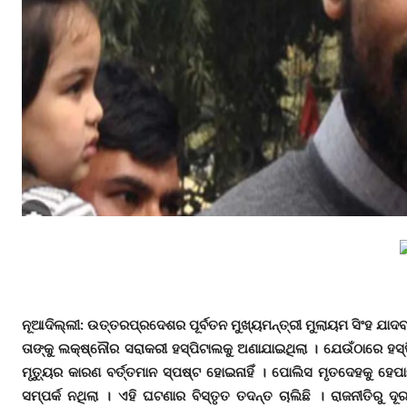
ନୂଆଦିଲ୍ଲୀ: ଉତ୍ତରପ୍ରଦେଶର ପୂର୍ବତନ ମୁଖ୍ୟମନ୍ତ୍ରୀ ମୁଲାୟମ ସିଂହ ଯା
ତାଙ୍କୁ ଲକ୍ଷ୍‌ନୌର ସରାକରୀ ହସ୍ପିଟାଲକୁ ଅଣାଯାଇଥିଲା । ଯେଉଁଠାରେ ହସ୍ପିଟ
ମୃତ୍ୟୁର କାରଣ ବର୍ତ୍ତମାନ ସ୍ପଷ୍ଟ ହୋଇନାହିଁ । ପୋଲିସ ମୃତଦେହକୁ ହେ
ସମ୍ପର୍କ ନଥିଲା । ଏହି ଘଟଣାର ବିସ୍ତୃତ ତଦନ୍ତ ଚାଲିଛି । ରାଜନୀତିରୁ