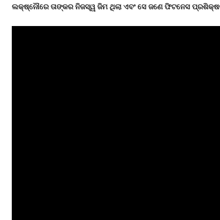
ଲକ୍ଷ୍‌ନୌରେ ତାଙ୍କର ନିଜସ୍ୱ ଜିମ ଥିଲା ଏବଂ ସେ ଜଣେ ଫିଟନେସ ପ୍ରଶିକ୍ଷକ