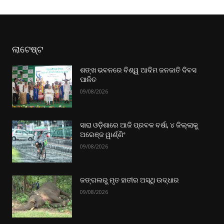
ଲାଟେଷ୍ଟ
ଶଙ୍ଖ ଭବନରେ ବିଶ୍ୱ ଆଦିମ ଜନଜାତି ଦିବସ
ପାଳିତ
09/08/2026
ସାରା ଓଡ଼ିଶାରେ ଆଜି ପ୍ରବଳ ବର୍ଷା, ୪ ଜିଲ୍ଲାକୁ
ଅରେଞ୍ଜ ୱାର୍ଣ୍ଣିଂ
09/08/2026
ଜଙ୍ଗଲରୁ ମୃତ ହାତୀର ଅସ୍ଥି ଉଦ୍ଧାର
09/08/2026