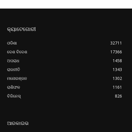
କ୍ୟାଟେଗୋରୀ
ଓଡିଶା
32711
ଦେଶ ବିଦେଶ
17366
ଅପରାଧ
1458
ରାଜନୀତି
1343
ମନୋରଞ୍ଜନ
1302
ରାଶିଫଳ
1161
ବିଜିନେସ୍
826
ଆରକାଇଭ