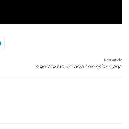
Next article
ବାରାମତୀରେ ଆଉ ଏକ ତାଲିମ ବିମାନ ଦୁର୍ଘଟଣାଗ୍ରସ୍ତ