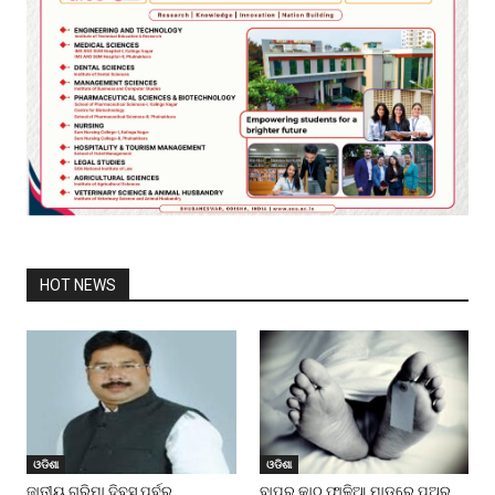
HOT NEWS
ଓଡିଶା
ଓଡିଶା
ଜାତୀୟ ଗରିମା ଦିବସ ପୂର୍ବରୁ
ବାପର କାଠ ଫାଳିଆ ମାଡ଼ରେ ପୁଅର