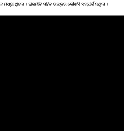
 ମଧ୍ୟ ଥିଲେ । ରାଜନୀତି ସହିତ ତାଙ୍କର କୌଣସି ସମ୍ପର୍କ ନଥିଲା ।