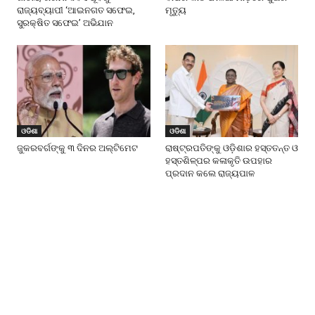
ରାଜ୍ୟବ୍ୟାପୀ ‘ଆଇନଗତ ସଫେଇ,
ମୃତ୍ୟୁ
ସୁରକ୍ଷିତ ସଫେଇ’ ଅଭିଯାନ
ଓଡିଶା
ଓଡିଶା
ଜୁକରବର୍ଗଙ୍କୁ ୩ ଦିନର ଅଲ୍ଟିମେଟ
ରାଷ୍ଟ୍ରପତିଙ୍କୁ ଓଡ଼ିଶାର ହସ୍ତତନ୍ତ ଓ
ହସ୍ତଶିଳ୍ପର କଳାକୃତି ଉପହାର
ପ୍ରଦାନ କଲେ ରାଜ୍ୟପାଳ