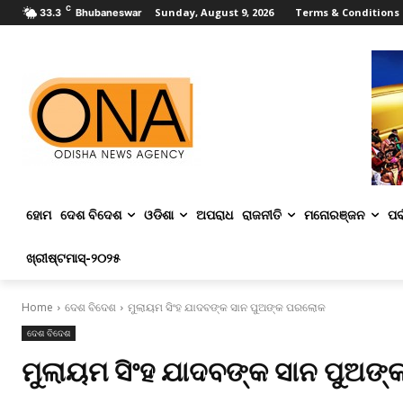
C
Sunday, August 9, 2026
Terms & Conditions
33.3
Bhubaneswar
ହୋମ
ଦେଶ ବିଦେଶ
ଓଡିଶା
ଅପରାଧ
ରାଜନୀତି
ମନୋରଞ୍ଜନ
ପର୍
ଖ୍ରୀଷ୍ଟମାସ୍‌-୨୦୨୫
Home
ଦେଶ ବିଦେଶ
ମୁଲାୟମ ସିଂହ ଯାଦବଙ୍କ ସାନ ପୁଅଙ୍କ ପରଲୋକ
ଦେଶ ବିଦେଶ
ମୁଲାୟମ ସିଂହ ଯାଦବଙ୍କ ସାନ ପୁଅଙ