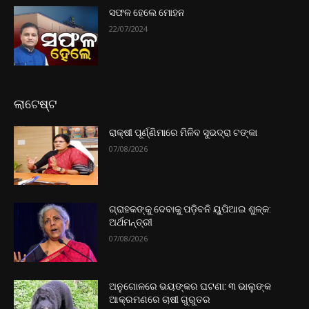
ସଫଳ ହେଲେ ମୋହନ
22/07/2024
ଲାଟେଷ୍ଟ
ରାକ୍ଷୀ ପୂର୍ଣ୍ଣିମାରେ ମିଳିବ ସୁଭଦ୍ରା ଟଙ୍କା
07/08/2026
ଗ୍ରାହକଙ୍କୁ ଦେବାକୁ ପଡ଼ିବନି ୟୁପିଆଇ ଶୁଳ୍କ:
ଅର୍ଥମନ୍ତ୍ରୀ
07/08/2026
ଅନୁଗୋଳରେ ଭୟଙ୍କର ଘଟଣା: ୩ ଭାଲୁଙ୍କ
ଆକ୍ରମଣରେ ଚାଷୀ ଗୁରୁତର