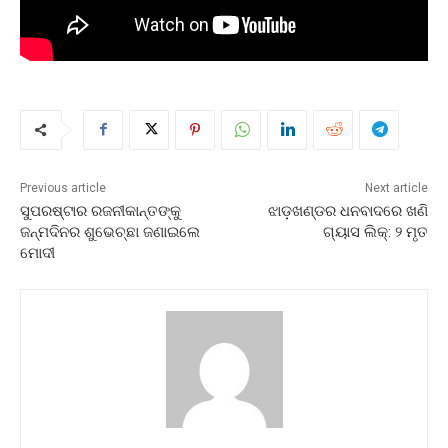
Previous article
Next article
ସୁପରଷ୍ଟାର ରଜନୀକାନ୍ତଙ୍କୁ
ଝାଡ଼ଖଣ୍ଡର ଧନବାଦରେ ଖଣି
ଜନ୍ମଦିନର ଶୁଭେଚ୍ଛା ଜଣାଇଲେ
ଗ୍ୟାସ ଲିକ୍: ୨ ମୃତ
ମୋଦୀ