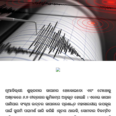
ନୂଆଦିଲ୍ଲୀ: ଶୁକ୍ରବାର ଜାପାନର ହୋକୋଇଡୋ ଏବଂ ଟୋହୋକୁ
ଅଞ୍ଚଳରେ ୬.୭ ତୀବ୍ରତାର ଭୁମିକମ୍ପ ଅନୁଭୂତ ହୋଇଛି । ଏନେଇ ଜାପାନ
ପାଣିପାଗ ସଂସ୍ଥା ଉତ୍ତର ଜାପାନରେ ପ୍ରଶାନ୍ତ ମହାସାଗରୀୟ ଉପକୂଲ
ପାଇଁ ସୁନାମି ପରାମର୍ଶ ଜାରି କରିଛି ।ସୂଚନା ଥାଉକି, ସୋମବାର ବିଳମ୍ବିତ