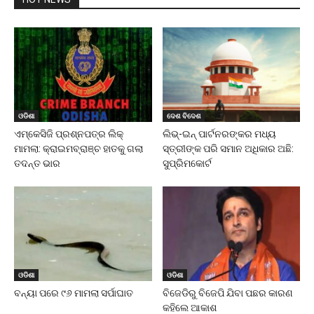
ଓଡିଶା
ଦେଶ ବିଦେଶ
ଏମ୍‌କେସିଜି ପ୍ରଶ୍ନପତ୍ର ଲିକ୍
ଲିଭ୍-ଇନ୍ ପାର୍ଟନରଙ୍କର ମଧ୍ୟ
ମାମଲା: କ୍ରାଇମବ୍ରାଞ୍ଚ ହାତକୁ ଗଲା
ସ୍ତ୍ରୀଙ୍କ ପରି ସମାନ ଅଧିକାର ଅଛି:
ତଦନ୍ତ ଭାର
ସୁପ୍ରିମକୋର୍ଟ
ଓଡିଶା
ଓଡିଶା
ବନ୍ୟା ପରେ ୯୬ ମାମଲା ସର୍ପାଘାତ
ବିଜେଡିରୁ ବିଜେପି ଯିବା ପଛର କାରଣ
କହିଲେ ଆକାଶ