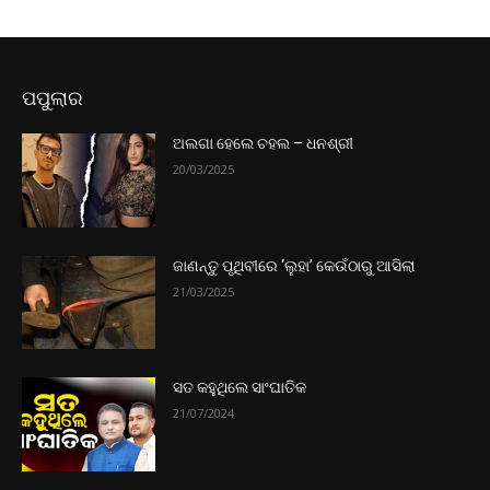
ପପୁଲାର
ଅଲଗା ହେଲେ ଚହଲ – ଧନଶ୍ରୀ
20/03/2025
ଜାଣନ୍ତୁ ପୃଥିବୀରେ ‘ଲୁହା’ କେଉଁଠାରୁ ଆସିଲା
21/03/2025
ସତ କହୁଥିଲେ ସାଂଘାତିକ
21/07/2024