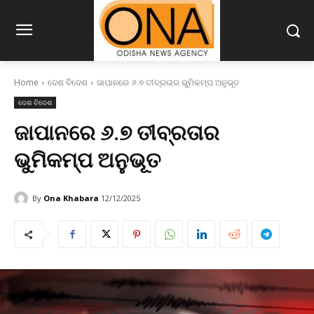
Home
ଦେଶ ବିଦେଶ
ଜାପାନରେ ୬.୭ ତୀବ୍ରତାର ଭୁମିକମ୍ପ ଅନୁଭୂତ
ଦେଶ ବିଦେଶ
ଜାପାନରେ ୬.୭ ତୀବ୍ରତାର
ଭୁମିକମ୍ପ ଅନୁଭୂତ
By
Ona Khabara
12/12/2025