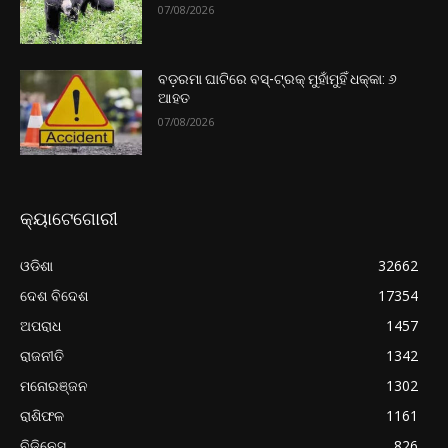
07/08/2026
ବଡ଼ରମା ଘାଟିରେ ବସ୍-ଟ୍ରକ୍ ମୁହାଁମୁହିଁ ଧକ୍କା: ୬
ଆହତ
07/08/2026
କ୍ୟାଟେଗୋରୀ
ଓଡିଶା
32662
ଦେଶ ବିଦେଶ
17354
ଅପରାଧ
1457
ରାଜନୀତି
1342
ମନୋରଞ୍ଜନ
1302
ରାଶିଫଳ
1161
ବିଜିନେସ୍
826