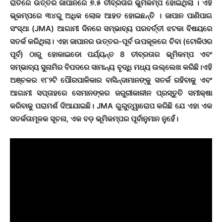
ରାତିରେ ଉତ୍ତର ଜାପାନରେ ୭.୫ ତୀବ୍ରତାର ଭୁମିକମ୍ପ ହୋଇଥିଲା । ଏହି
ଭୂକମ୍ପରେ ୩୪ରୁ ଅଧିକ ଲୋକ ଆହତ ହୋଇଛନ୍ତି । ଜାପାନ ପାଣିପାଗ
ସଂସ୍ଥା (JMA) ଆଗାମୀ ଦିନରେ ସମ୍ଭାବ୍ୟ ପରବର୍ତ୍ତୀ ଝଟକା ବିଷୟରେ
ସତର୍କ କରିଥିଲା। ଏହା ଜାପାନର ଉତ୍ତର-ପୂର୍ବ ଉପକୂଳରେ ଚିବା (ଟୋକିଓର
ପୂର୍ବ) ଠାରୁ ହୋକାଇଡୋ ପର୍ଯ୍ୟନ୍ତ 8 ତୀବ୍ରତାର ଭୂମିକମ୍ପ ଏବଂ
ସମ୍ଭାବ୍ୟ ସୁନାମିର ବିପଦରେ ସାମାନ୍ୟ ବୃଦ୍ଧି ମଧ୍ୟ ଉଲ୍ଲେଖ କରିଛି।ଏହି
ଅଞ୍ଚଳର ୧୮୨ଟି ପୌରପାଳିକାର ବାସିନ୍ଦାମାନଙ୍କୁ ସତର୍କ ରହିବାକୁ ଏବଂ
ଆଗାମୀ ସପ୍ତାହରେ ସେମାନଙ୍କର ଜରୁରୀକାଳୀନ ପ୍ରସ୍ତୁତି ସମୀକ୍ଷା
କରିବାକୁ ପରାମର୍ଶ ଦିଆଯାଇଛି। JMA ଗୁରୁତ୍ୱାରୋପ କରିଛି ଯେ ଏହା ଏକ
ସତର୍କତାମୂଳକ ସୂଚନା, ଏକ ବଡ଼ ଭୂମିକମ୍ପର ପୂର୍ବାନୁମାନ ନୁହେଁ।