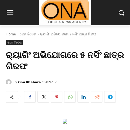
Home
ଦେଶ ବିଦେଶ
ର‌୍ୟାଗିଂ ଅଭିଯୋଗରେ ୫ ନର୍ସିଂ ଛାତ୍ର ଗିରଫ
ଦେଶ ବିଦେଶ
ର‌୍ୟାଗିଂ ଅଭିଯୋଗରେ ୫ ନର୍ସିଂ ଛାତ୍ର
ଗିରଫ
By
Ona Khabara
13/02/2025