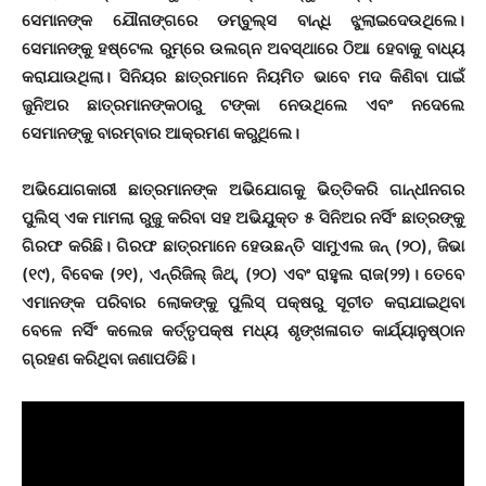
ସେମାନଙ୍କ ଯୌନାଙ୍ଗରେ ଡମ୍ବୁଲ୍ସ ବାନ୍ଧି ଝୁଲାଇଦେଉଥିଲେ।
ସେମାନଙ୍କୁ ହଷ୍ଟେଲ ରୁମ୍‌ରେ ଉଲଗ୍ନ ଅବସ୍ଥାରେ ଠିଆ ହେବାକୁ ବାଧ୍ୟ
କରାଯାଉଥିଲା। ସିନିୟର ଛାତ୍ରମାନେ ନିୟମିତ ଭାବେ ମଦ କିଣିବା ପାଇଁ
ଜୁନିଅର ଛାତ୍ରମାନଙ୍କଠାରୁ ଟଙ୍କା ନେଉଥିଲେ ଏବଂ ନଦେଲେ
ସେମାନଙ୍କୁ ବାରମ୍ବାର ଆକ୍ରମଣ କରୁଥିଲେ।
ଅଭିଯୋଗକାରୀ ଛାତ୍ରମାନଙ୍କ ଅଭିଯୋଗକୁ ଭିତ୍ତିକରି ଗାନ୍ଧୀନଗର
ପୁଲିସ୍ ଏକ ମାମଲା ରୁଜୁ କରିବା ସହ ଅଭିଯୁକ୍ତ ୫ ସିନିଅର ନର୍ସିଂ ଛାତ୍ରଙ୍କୁ
ଗିରଫ କରିଛି। ଗିରଫ ଛାତ୍ରମାନେ ହେଉଛନ୍ତି ସାମୁଏଲ ଜନ୍ (୨୦), ଜିଭା
(୧୯), ବିବେକ (୨୧), ଏନ୍‌ରିଜିଲ୍ ଜିଥ୍‌, (୨୦) ଏବଂ ରାହୁଲ ରାଜ(୨୨)। ତେବେ
ଏମାନଙ୍କ ପରିବାର ଲୋକଙ୍କୁ ପୁଲିସ୍ ପକ୍ଷରୁ ସୂଚୀତ କରାଯାଇଥିବା
ବେଳେ ନର୍ସିଂ କଲେଜ କର୍ତ୍ତୃପକ୍ଷ ମଧ୍ୟ ଶୃଙ୍ଖଳାଗତ କାର୍ଯ୍ୟାନୁଷ୍ଠାନ
ଗ୍ରହଣ କରିଥିବା ଜଣାପଡିଛି।