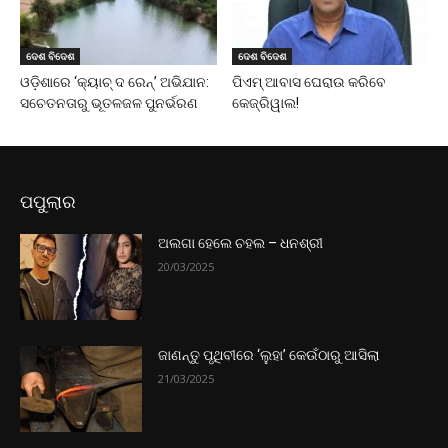
ଦେଶ ବିଦେଶ
ଦେଶ ବିଦେଶ
ଓଡ଼ିଶାରେ ‘କ୍ୟାଚ୍ ଦ ରେନ୍’ ଅଭିଯାନ:
ପିଏମ୍ ଆବାସ ଘେରାଉ କରିବେ
ସଚେତନତାରୁ ଭୂତଳଜଳ ପୁନର୍ଭରଣ
କେଜ୍ରିୱାଲ!
ପପୁଲାର
ଅଲଗା ହେଲେ ଚହଲ – ଧନଶ୍ରୀ
20/03/2025
ଜାଣନ୍ତୁ ପୃଥିବୀରେ ‘ଲୁହା’ କେଉଁଠାରୁ ଆସିଲା
21/03/2025