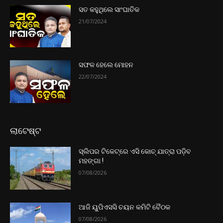
ସତ କହୁଥିଲେ ସାଂଘାତିକ
21/07/2024
ସଫଳ ହେଲେ ମୋହନ
22/07/2024
ଲାଟେଷ୍ଟ
ସ୍ଲିପର ଟିକେଟ୍‌ରେ ଏସି କୋଚ୍‌ ଯାତ୍ରା ପଡ଼ିବ
ମହଙ୍ଗା !
07/08/2026
ଆଜି ୟୁପିଏସସି ଚୟନ କମିଟି ବୈଠକ
07/08/2026