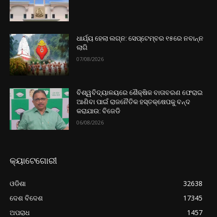
ଧାର୍ଯ୍ୟ ହେଲା ଲଗ୍ନ: ସେପ୍ଟେମ୍ବର ୧୫ରେ ନବାନ୍ନ
ଲାଗି
07/08/2026
ବିଶ୍ୱବିଦ୍ୟାଳୟରେ ଶୈକ୍ଷିକ ବାତାବରଣ ଫେରାଇ
ଆଣିବା ପାଇଁ ରାଜନୈତିକ ହସ୍ତକ୍ଷେପକୁ ବନ୍ଦ
କରାଯାଉ: ବିଜେଡି
06/08/2026
କ୍ୟାଟେଗୋରୀ
ଓଡିଶା
32638
ଦେଶ ବିଦେଶ
17345
ଅପରାଧ
1457