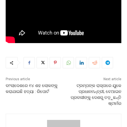
Previous article
Next article
ବାଂଲାଦେଶରେ ୧୪ ଶହ ଲୋକଙ୍କୁ
ଟ୍ରମ୍ପଙ୍କ ରାସ୍ତାରେ ୟୁକେ
କରାଯାଇଛି ହତ୍ୟା : ରିପୋର୍ଟ
ପ୍ରଧାନମନ୍ତ୍ରୀ; ବେଆଇନ
ପ୍ରବାସୀଙ୍କୁ ଦେଶରୁ ତଡ଼ୁଛନ୍ତି
ଷ୍ଟାର୍ମର