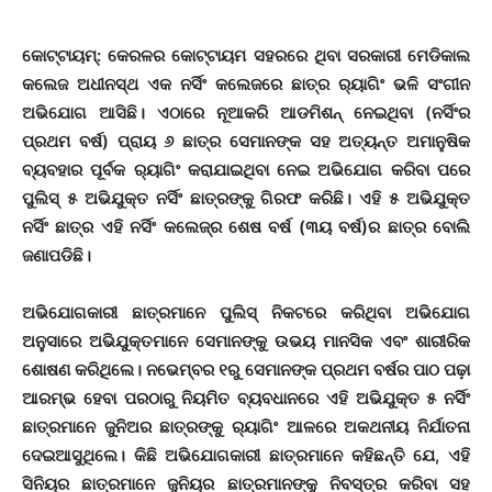
କୋଟ୍ଟାୟମ୍‌: କେରଳର କୋଟ୍ଟାୟମ ସହରରେ ଥିବା ସରକାରୀ ମେଡିକାଲ
କଲେଜ ଅଧୀନସ୍ଥ ଏକ ନର୍ସିଂ କଲେଜରେ ଛାତ୍ର ର‌୍ୟାଗିଂ ଭଳି ସଂଗୀନ
ଅଭିଯୋଗ ଆସିଛି। ଏଠାରେ ନୂଆକରି ଆଡମିଶନ୍ ନେଇଥିବା (ନର୍ସିଂର
ପ୍ରଥମ ବର୍ଷ) ପ୍ରାୟ ୬ ଛାତ୍ର ସେମାନଙ୍କ ସହ ଅତ୍ୟନ୍ତ ଅମାନୁଷିକ
ବ୍ୟବହାର ପୂର୍ବକ ର‌୍ୟାଗିଂ କରାଯାଇଥିବା ନେଇ ଅଭିଯୋଗ କରିବା ପରେ
ପୁଲିସ୍ ୫ ଅଭିଯୁକ୍ତ ନର୍ସିଂ ଛାତ୍ରଙ୍କୁ ଗିରଫ କରିଛି। ଏହି ୫ ଅଭିଯୁକ୍ତ
ନର୍ସିଂ ଛାତ୍ର ଏହି ନର୍ସିଂ କଲେଜ୍‌ର ଶେଷ ବର୍ଷ (୩ୟ ବର୍ଷ)ର ଛାତ୍ର ବୋଲି
ଜଣାପଡିଛି।
ଅଭିଯୋଗକାରୀ ଛାତ୍ରମାନେ ପୁଲିସ୍ ନିକଟରେ କରିଥିବା ଅଭିଯୋଗ
ଅନୁସାରେ ଅଭିଯୁକ୍ତମାନେ ସେମାନଙ୍କୁ ଉଭୟ ମାନସିକ ଏବଂ ଶାରୀରିକ
ଶୋଷଣ କରିଥିଲେ। ନଭେମ୍ବର ୧ରୁ ସେମାନଙ୍କ ପ୍ରଥମ ବର୍ଷର ପାଠ ପଢ଼ା
ଆରମ୍ଭ ହେବା ପରଠାରୁ ନିୟମିତ ବ୍ୟବଧାନରେ ଏହି ଅଭିଯୁକ୍ତ ୫ ନର୍ସିଂ
ଛାତ୍ରମାନେ ଜୁନିଅର ଛାତ୍ରଙ୍କୁ ର‌୍ୟାଗିଂ ଆଳରେ ଅକଥନୀୟ ନିର୍ଯାତନା
ଦେଇଆସୁଥିଲେ। କିଛି ଅଭିଯୋଗକାରୀ ଛାତ୍ରମାନେ କହିଛନ୍ତି ଯେ, ଏହି
ସିନିୟର ଛାତ୍ରମାନେ ଜୁନିୟର ଛାତ୍ରମାନଙ୍କୁ ନିବସ୍ତ୍ର କରିବା ସହ