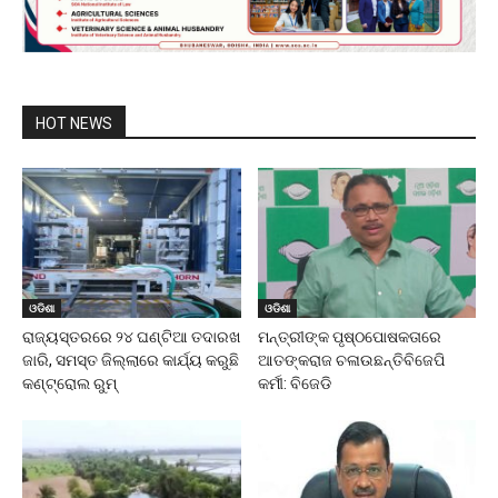
HOT NEWS
ଓଡିଶା
ଓଡିଶା
ରାଜ୍ୟସ୍ତରରେ ୨୪ ଘଣ୍ଟିଆ ତଦାରଖ
ମନ୍ତ୍ରୀଙ୍କ ପୃଷ୍ଠପୋଷକତାରେ
ଜାରି, ସମସ୍ତ ଜିଲ୍ଲାରେ କାର୍ଯ୍ୟ କରୁଛି
ଆତଙ୍କରାଜ ଚଳାଉଛନ୍ତି ବିଜେପି
କଣ୍ଟ୍ରୋଲ ରୁମ୍
କର୍ମୀ: ବିଜେଡି