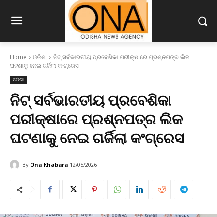
Home
ଓଡିଶା
ନିଟ୍ ସର୍ବଭାରତୀୟ ପ୍ରବେଶିକା ପରୀକ୍ଷାରେ ପ୍ରଶ୍ନପତ୍ର ଲିକ
ଘଟଣାକୁ ନେଇ ଗର୍ଜିଲା କଂଗ୍ରେସ
ଓଡିଶା
ନିଟ୍ ସର୍ବଭାରତୀୟ ପ୍ରବେଶିକା
ପରୀକ୍ଷାରେ ପ୍ରଶ୍ନପତ୍ର ଲିକ
ଘଟଣାକୁ ନେଇ ଗର୍ଜିଲା କଂଗ୍ରେସ
By
Ona Khabara
12/05/2026