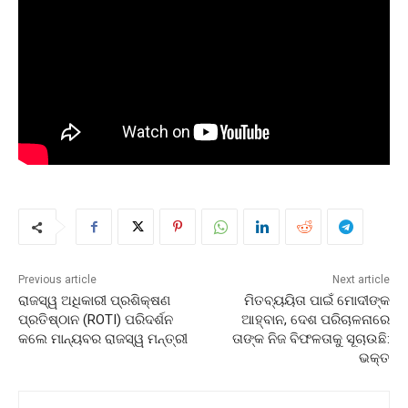
Previous article
Next article
ରାଜସ୍ୱ ଅଧିକାରୀ ପ୍ରଶିକ୍ଷଣ
ମିତବ୍ୟୟିତା ପାଇଁ ମୋଦୀଙ୍କ
ପ୍ରତିଷ୍ଠାନ (ROTI) ପରିଦର୍ଶନ
ଆହ୍ବାନ, ଦେଶ ପରିଚାଳନାରେ
କଲେ ମାନ୍ୟବର ରାଜସ୍ୱ ମନ୍ତ୍ରୀ
ତାଙ୍କ ନିଜ ବିଫଳତାକୁ ସୂଚାଉଛି:
ଭକ୍ତ