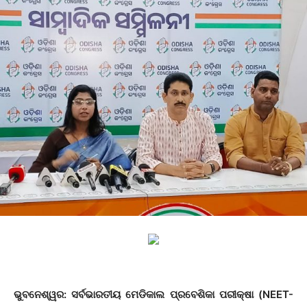
ଭୁବନେଶ୍ୱର: ସର୍ବଭାରତୀୟ ମେଡିକାଲ ପ୍ରବେଶିକା ପରୀକ୍ଷା (NEET-