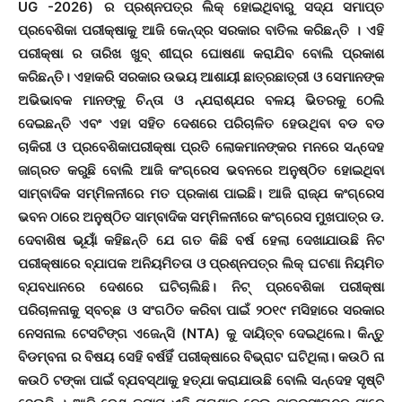
UG -2026) ର ପ୍ରଶ୍ନପତ୍ର ଲିକ୍ ହୋଇଥିବାରୁ ସଦ୍ଯ ସମାପ୍ତ
ପ୍ରବେଶିକା ପରୀକ୍ଷାକୁ ଆଜି କେନ୍ଦ୍ର ସରକାର ବାତିଲ କରିଛନ୍ତି । ଏହି
ପରୀକ୍ଷା ର ତାରିଖ ଖୁବ୍ ଶୀଘ୍ର ଘୋଷଣା କରାଯିବ ବୋଲି ପ୍ରକାଶ
କରିଛନ୍ତି। ଏହାକରି ସରକାର ଉଭୟ ଆଶାୟୀ ଛାତ୍ରଛାତ୍ରୀ ଓ ସେମାନଙ୍କ
ଅଭିଭାବକ ମାନଙ୍କୁ ଚିନ୍ତା ଓ ନ୍ଯରାଶ୍ଯର ବଳୟ ଭିତରକୁ ଠେଲି
ଦେଇଛନ୍ତି ଏବଂ ଏହା ସହିତ ଦେଶରେ ପରିଚାଳିତ ହେଉଥିବା ବଡ ବଡ
ଚାକିରୀ ଓ ପ୍ରବେଶିକାପରୀକ୍ଷା ପ୍ରତି ଲୋକମାନଙ୍କର ମନରେ ସନ୍ଦେହ
ଜାଗ୍ରତ କରୁଛି ବୋଲି ଆଜି କଂଗ୍ରେସ ଭବନରେ ଅନୁଷ୍ଠିତ ହୋଇଥିବା
ସାମ୍ବାଦିକ ସମ୍ମିଳନୀରେ ମତ ପ୍ରକାଶ ପାଇଛି। ଆଜି ରାଜ୍ଯ କଂଗ୍ରେସ
ଭବନ ଠାରେ ଅନୁଷ୍ଠିତ ସାମ୍ବାଦିକ ସମ୍ମିଳନୀରେ କଂଗ୍ରେସ ମୁଖପାତ୍ର ଡ.
ଦେବାଶିଷ ଭୂୟାଁ କହିଛନ୍ତି ଯେ ଗତ କିଛି ବର୍ଷ ହେଲା ଦେଖାଯାଉଛି ନିଟ
ପରୀକ୍ଷାରେ ବ୍ଯାପକ ଅନିୟମିତତା ଓ ପ୍ରଶ୍ନପତ୍ର ଲିକ୍ ଘଟଣା ନିୟମିତ
ବ୍ଯବଧାନରେ ଦେଶରେ ଘଟିଚାଲିଛି। ନିଟ୍ ପ୍ରବେଶିକା ପରୀକ୍ଷା
ପରିଚାଳନାକୁ ସ୍ବଚ୍ଛ ଓ ସଂଗଠିତ କରିବା ପାଇଁ ୨୦୧୯ ମସିହାରେ ସରକାର
ନେସନାଲ ଟେସଟିଙ୍ଗ ଏଜେନ୍ସି (NTA) କୁ ଦାୟିତ୍ବ ଦେଇଥିଲେ। କିନ୍ତୁ
ବିଡମ୍ବନା ର ବିଷୟ ସେହି ବର୍ଷହିଁ ପରୀକ୍ଷାରେ ବିଭ୍ରାଟ ଘଟିଥିଲା। କଉଠି ନା
କଉଠି ଟଙ୍କା ପାଇଁ ବ୍ଯବସ୍ଥାକୁ ହତ୍ଯା କରାଯାଉଛି ବୋଲି ସନ୍ଦେହ ସୃଷ୍ଟି