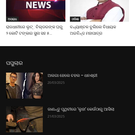
ଅପରାଧ
ଓଡିଶା
ରାଜଧାନୀରେ ଲୁଟ୍ : ବିଲ୍‌ଡରଙ୍କ ଘରୁ
ବନ୍ୟାଞ୍ଚଳ ବୁଲିଲେ ବିଧାୟକ
୨ କୋଟି ଟଙ୍କାର ସୁନା ସହ ୫...
ଅରବିନ୍ଦ ମହାପାତ୍ର
ପପୁଲାର
ଅଲଗା ହେଲେ ଚହଲ – ଧନଶ୍ରୀ
20/03/2025
ଜାଣନ୍ତୁ ପୃଥିବୀରେ ‘ଲୁହା’ କେଉଁଠାରୁ ଆସିଲା
21/03/2025