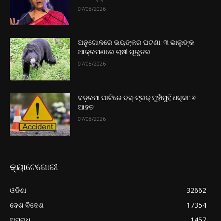
07/08/2026
ଅନୁଗୋଳରେ ଭୟଙ୍କର ଘଟଣା: ୩ ଭାଲୁଙ୍କ
ଆକ୍ରମଣରେ ଚାଷୀ ଗୁରୁତର
07/08/2026
ବଡ଼ରମା ଘାଟିରେ ବସ୍-ଟ୍ରକ୍ ମୁହାଁମୁହିଁ ଧକ୍କା: ୬
ଆହତ
07/08/2026
କ୍ୟାଟେଗୋରୀ
ଓଡିଶା
32662
ଦେଶ ବିଦେଶ
17354
ଅପରାଧ
1457