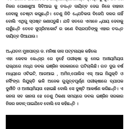
ନିଜର ପୋଶାଶୁଆ ସିବିଆଇ କୁ ତଦନ୍ତ ଦାୟିତ୍ବ ଦେଇ ନିଜେ ବାହାବା
ନେବାକୁ ଚେଷ୍ଟା କରୁଛନ୍ତି। ତେଣୁ ନିତି ନ୍ଯେତିକତା ବିଜେପି ଦଳର ନାହିଁ
ବୋଲି ଏଥିରୁ ସ୍ପଷ୍ଟ ଜଣାପଡୁଛି। ଯଦି ସତରେ ଏମାନେ ନ୍ଯାୟ ଦେବାକୁ
ଚାହୁଁଛନ୍ତି ତେବେ ସୁପ୍ରିମକୋର୍ଟ ର ଜଣେ ବିଚାରପତିଙ୍କୁ ଏହାର ତଦନ୍ତ
ଦାୟିତ୍ବ ଦିଆଯାଉ।
ଅନ୍ଯତମ ମୁଖପାତ୍ର ଡ. ମନିଷା ଦାସ ପଟ୍ଟନାୟକ କହିଲେ
ଏହା କେବଳ କେନ୍ଦ୍ର ରେ ନୁହେଁ ପରୀକ୍ଷା କୁ ନେଇ ଅନୀୟମିୟତା
ରାଜ୍ଯରେ ମଧ୍ଯ ଡବଲ ଇଞ୍ଜିନ ସରକାରରେ ଘଟିଚାଲିଛି। ଗତ ଦୁଇ ବର୍ଷ
ମଧ୍ୟରେ ଓଟିଇଟି, ଆରଆଇ , ଅମିନ,ପୋଲିସ ଏସ୍ ଆଇ ନିଯୁକ୍ତି ଓ
ନର୍ସିଂଙ୍ଗ ନିଯୁକ୍ତି ଭଳି ଅନେକ ଗୁରୁତ୍ବପୂର୍ଣ୍ଣ ପରୀକ୍ଷାରେ ବ୍ଯାପକ
ଦୁର୍ନୀତି ଓ ଅନୀୟମିୟତା ହୋଇଛି ବୋଲି ସେ ଦୁଷ୍ଟି ଆକର୍ଷଣ କରିଛନ୍ତି। ଏ
ଜନତା ସବ ଜାନତା ହେ ତେଣୁ ଠିକଣା ସମୟରେ ଡବଲ ଇଞ୍ଜିନ ସରକାର
ନିଜର ଜବାବ୍ ପାଇଯିବେ ବୋଲି ସେ କହିଛନ୍ତି ।