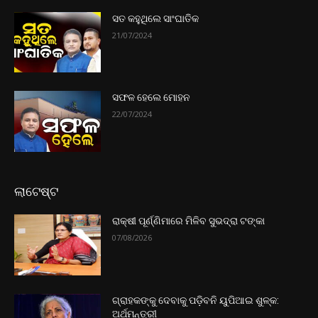
ସତ କହୁଥିଲେ ସାଂଘାତିକ
21/07/2024
ସଫଳ ହେଲେ ମୋହନ
22/07/2024
ଲାଟେଷ୍ଟ
ରାକ୍ଷୀ ପୂର୍ଣ୍ଣିମାରେ ମିଳିବ ସୁଭଦ୍ରା ଟଙ୍କା
07/08/2026
ଗ୍ରାହକଙ୍କୁ ଦେବାକୁ ପଡ଼ିବନି ୟୁପିଆଇ ଶୁଳ୍କ:
ଅର୍ଥମନ୍ତ୍ରୀ