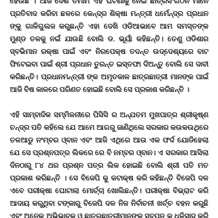
ହେଉଛି । ଆଜି ଦେଶ ତମାମ ଏହି ଘଟଣାକୁ ନେଇ ଛାତ୍ରସଂଗଠନ ମାନେ
ପ୍ରତିବାଦ କରିବା ଛଳରେ କେନ୍ଦ୍ର ଶିକ୍ଷା ମନ୍ତ୍ରୀ ଧର୍ମେନ୍ଦ୍ର ପ୍ରଧାନ
ଙ୍କୁ ଗାଳିଗୁଲଜ କରୁଛନ୍ତି ଏହା ଦେଖି ଓଡିଆଭାବେ ଆମ ସମସ୍ତଙ୍କ
ମୁଣ୍ଡ ତଳକୁ ନଇଁ ଯାଉଛି ବୋଲି ଡ. ଭୂୟାଁ କହିଛନ୍ତି। ତେଣୁ ଓଡିଶାର
ସ୍ବଭିମାନ ରକ୍ଷା ପାଇଁ ଏବଂ ନିରପେକ୍ଷ ତଦନ୍ତ ଉଦ୍ଦେଶ୍ୟରେ ବାଟ
ଫିଟେଇବା ପାଇଁ ଶ୍ରୀ ପ୍ରଧାନ ତୁରନ୍ତ ଇସ୍ତଫା ଦିଅନ୍ତୁ ବୋଲି ସେ ଦାବୀ
କରିଛନ୍ତି। ପ୍ରଧାନମନ୍ତ୍ରୀ ଙ୍କ ଅମୃତକାଳ ଛାତ୍ରଛାତ୍ରୀ ମାନଙ୍କ ପାଇଁ
ଆଜି ବିଷ କାଳରେ ପରିଣତ ହୋଇଛି ବୋଲି ସେ ପ୍ରକାଶ କରିଛନ୍ତି ।
ଏହି ସାମ୍ବାଦିକ ସମ୍ମିଳନୀରେ ପିସିସି ର ଅନ୍ଯତମ ମୁଖପାତ୍ର ଶ୍ରୀକୃଷ୍ଣ
ଚନ୍ଦ୍ର ପତି କହିଲେ ଯେ ଆମେ ଆଗରୁ ଜାଣିଥିଲେ ସରକାର କଉକଉଥିରେ
ତଳଆଡୁ ନଂମ୍ବର ଓ୍ବାନ ଏବଂ ଆଜି ଏଥିରେ ଆଉ ଏକ ଫର୍ଦ ଯୋଡିହେଲା
ଯେ ସେ ପ୍ରଶ୍ନପତ୍ର ଲିକରେ ରେ ବି ନମ୍ବର ଓ୍ବାନ। ଏ ସରକାର ଆସିଲା
ଦିନଠାରୁ ୮୪ ଥର ପ୍ରଶ୍ନ ପତ୍ର ଲିକ ହୋଇଛି ବୋଲି ଶ୍ରୀ ପତି ମତ
ପ୍ରକାଶ କରିଛନ୍ତି । ସେ ବିଜେପି କୁ କଟାକ୍ଷ କରି କହିଛନ୍ତି ବିଜେପି ଦଳ
ଏବେ ପରୀକ୍ଷା ଘୋଟାଲା ମୋର୍ଚ୍ଚା ଖୋଲିଛନ୍ତି। ପରୀକ୍ଷା ବିଭ୍ରାଟ କରି
ଆଦାୟ କରୁଥିବା ଟଙ୍କାରୁ ବିଜେପି ଦଳ ନିଜ ନିର୍ବାଚନୀ ଖର୍ଚ୍ଚ ବହନ କରୁଛି
ଏବଂ ଅନେକ ଅଭିଭାବକ ଓ ଛାତ୍ରଛାତ୍ରୀମାନଙ୍କ ସ୍ବପ୍ନ କୁ ଧୂଳିସାଦ କରି