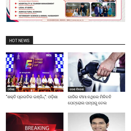
HOT NEWS
ଓଡିଶା
ଦେଶ ବିଦେଶ
“ଶକ୍ତି ପ୍ରଗତିର ଇଞ୍ଜିନ୍”: ଓଡ଼ିଶା
ଗାଡିର ବୀମା ନଥିଲେ ମିଳିବନି
ପେଟ୍ରୋଲ ପମ୍ପରୁ ତେଲ