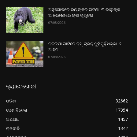
ଅନୁଗୋଳରେ ଭୟଙ୍କର ଘଟଣା: ୩ ଭାଲୁଙ୍କ
ଆକ୍ରମଣରେ ଚାଷୀ ଗୁରୁତର
07/08/2026
ବଡ଼ରମା ଘାଟିରେ ବସ୍-ଟ୍ରକ୍ ମୁହାଁମୁହିଁ ଧକ୍କା: ୬
ଆହତ
07/08/2026
କ୍ୟାଟେଗୋରୀ
ଓଡିଶା
32662
ଦେଶ ବିଦେଶ
17354
ଅପରାଧ
1457
ରାଜନୀତି
1342