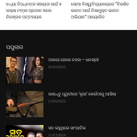
ବନ୍ୟା ବିପନ୍ନଙ୍କ ସହାୟତା ପାଇଁ ୫
ସୋଆ ବିଶ୍ୱବିଦ୍ୟାଳୟରେ “ବିକଶିତ
ଲକ୍ଷ ଟଙ୍କା ପ୍ରଦାନ କଲେ
ଭାରତ ପାଇଁ ନିଶାମୁକ୍ତ ଭାରତ
ନିରଞ୍ଜନ ପଟ୍ଟନାୟକ
ଅଭିଯାନ” ଆୟୋଜିତ
ପପୁଲାର
ଅଲଗା ହେଲେ ଚହଲ – ଧନଶ୍ରୀ
20/03/2025
ଜାଣନ୍ତୁ ପୃଥିବୀରେ ‘ଲୁହା’ କେଉଁଠାରୁ ଆସିଲା
21/03/2025
ସତ କହୁଥିଲେ ସାଂଘାତିକ
21/07/2024