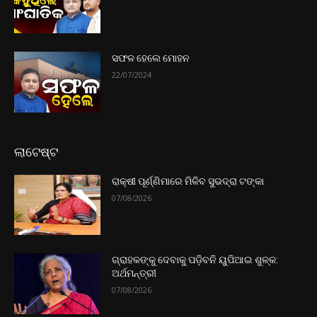
ସଫଳ ହେଲେ ମୋହନ
22/07/2024
ଲାଟେଷ୍ଟ
ରାକ୍ଷୀ ପୂର୍ଣ୍ଣିମାରେ ମିଳିବ ସୁଭଦ୍ରା ଟଙ୍କା
07/08/2026
ଗ୍ରାହକଙ୍କୁ ଦେବାକୁ ପଡ଼ିବନି ୟୁପିଆଇ ଶୁଳ୍କ:
ଅର୍ଥମନ୍ତ୍ରୀ
07/08/2026