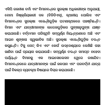
ଏସିପି ରଜନୀଶ ବର୍ମା ଏବଂ ବିମାନବନ୍ଦର ସୁରକ୍ଷା ଅଧିକାରୀଙ୍କ ଅନୁଯାୟୀ,
ବୋମା ନିଷ୍କ୍ରିୟକାରୀ ଦଳ (ବିଡିଡିଏସ୍), ସ୍ଥାନୀୟ ପୋଲିସ ଏବଂ
ବିମାନବନ୍ଦର ସୁରକ୍ଷା ଏଜେନ୍ସିଗୁଡ଼ିକ ଘଟଣାସ୍ଥଳରେ ପହଞ୍ଚିଛନ୍ତି।
ବିମାନ ଏବଂ ଯାତ୍ରୀମାନଙ୍କ ଲଗେଜଗୁଡ଼ିକର ପୁଙ୍ଖାନୁପୁଙ୍ଖ ଯାଞ୍ଚ
କରାଯାଉଛି। ବର୍ତ୍ତମାନ ପରିସ୍ଥିତି ସମ୍ପୂର୍ଣ୍ଣ ନିୟନ୍ତ୍ରଣରେ ଅଛି ଏବଂ
ଆଇନ ଶୃଙ୍ଖଳା ସ୍ୱାଭାବିକ ଅଛି। ସୁରକ୍ଷା ଏଜେନ୍ସିଗୁଡ଼ିକ ତଦନ୍ତ
କରୁଛନ୍ତି। ଟିସୁ ନୋଟ୍ କିଏ ଏବଂ କେଉଁ ଉଦ୍ଦେଶ୍ୟରେ ଲେଖିଛି ତାହା
ଜାଣିବା
ପାଇଁ
ପ୍ରୟାସ କରାଯାଉଛି। ସମ୍ପୂର୍ଣ୍ଣ ତଦନ୍ତ ସମାପ୍ତ ନହେବା
ପର୍ଯ୍ୟନ୍ତ ବିମାନକୁ ଏକ ଆଇସୋଲେସନ ୱେରେ ରଖାଯିବ।
ବିମାନବନ୍ଦରରେ ଯାତ୍ରୀମାନଙ୍କ ପାଇଁ ଜଳପାନ ଏବଂ ପରବର୍ତ୍ତୀ ଯାତ୍ରା
ପାଇଁ ବିକଳ୍ପ ବ୍ୟବସ୍ଥା ବିଷୟରେ ବିଚାର କରାଯାଉଛି।