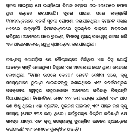
ସୂଚନା ପାଇ
ଥି
ଲା ଯେ ଇଣ୍ଡିଗୋ ବିମାନ ନମ୍ବର ୬
ଇ
-୬୬୫୦ରେ ବୋମା
ଥିବା ସନ୍ଦେହ କରାଯାଉଛି। ସୂଚନା ପାଇବା ପରେ ଲକ୍ଷ୍ନୌ
ବିମାନବନ୍ଦରରେ ସତର୍କ ସୂଚନା ଘୋଷଣା କରାଯାଇଥିଲା। ବିମାନଟି ସକାଳ
୯:୧୭ରେ ଲକ୍ଷ୍ନୌ ବିମାନବନ୍ଦରରେ ସୁରକ୍ଷିତ ଭାବରେ ଅବତରଣ
କରିଥିଲା। ଅବତରଣ ପରେ ତୁରନ୍ତ, ବିମାନକୁ ମୁଖ୍ୟ ରନୱେରୁ ବାହାର କରି
ଏକ ଆଇସୋଲେସନ୍ ୱେକୁ ସ୍ଥାନାନ୍ତର କରାଯାଇଥିଲା।
ତଦନ୍ତରୁ ଜଣାପଡ଼ିଲା ଯେ ଶୌଚାଳୟରେ ମିଳିଥିବା ଏକ ଟିସୁ ଯୋଗୁଁ
ଆତଙ୍କ ସୃଷ୍ଟି ହୋଇଥିଲା। ଟିସୁରେ ଏକ ହାତଲେଖା ନୋଟ ଥିଲା। ନୋଟ
ରେ
ଲେଖାଥିଲା, “ବିମାନ ଉପରେ ବୋମା।” ନୋଟଟି ଦେଖିବା ପରେ, କ୍ରୁ
ସଦସ୍ୟମାନେ ତୁରନ୍ତ ପାଇଲଟଙ୍କୁ ଜଣାଇଥିଲେ ଏବଂ ସତର୍କତାମୂଳକ
ପଦକ୍ଷେପ ସ୍ୱରୂପ ଜରୁରୀକାଳୀନ ଅବତରଣ କରିବାକୁ ନିଷ୍ପତ୍ତି
ନିଆଯାଇଥିଲା। ବିମାନଟିରେ ମୋଟ ୨୨୨ ଜଣ ବୟସ୍କ ଯାତ୍ରୀ ଏବଂ ଆଠ
ଜଣ ଶିଶୁ ଥିଲେ। ଏହା ବ୍ୟତୀତ, ଦୁଇଜଣ ପାଇଲଟ୍ ଏବଂ ପାଞ୍ଚ ଜଣ କ୍ରୁ
ସଦସ୍ୟ (ମୋଟ ୨୩୭ ଜଣ) ଥିଲେ। କର୍ତ୍ତୃପକ୍ଷ ନିଶ୍ଚିତ କରିଛନ୍ତି ଯେ
ସମସ୍ତ ଯାତ୍ରୀ ଏବଂ କ୍ରୁ ସଦସ୍ୟଙ୍କୁ ସୁରକ୍ଷିତ ଭାବରେ ସ୍ଥାନାନ୍ତର
କରାଯାଇଛି ଏବଂ ସେମାନେ ସୁରକ୍ଷିତ ଅଛନ୍ତି।