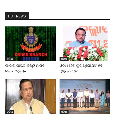
HOT NEWS
ଓଡିଶା
ଓଡିଶା
ଫାଇଲ ଗାୟବ: ତଥ୍ୟ ମାଗିଲା
ଓଡିଶା ହେବ ଫୁଡ ପ୍ରୋସେସିଂ ହବ:
କ୍ରାଇମବ୍ରାଞ୍ଚ
ମୁଖ୍ୟମନ୍ତ୍ରୀ
ଓଡିଶା
ଓଡିଶା