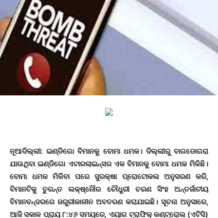
ନୂଆଦିଲ୍ଲୀ: ଇଣ୍ଡିଗୋ ବିମାନକୁ ବୋମା ଧମକ। ଦିଲ୍ଲୀରୁ ବାଗଡୋଗରା
ଯାଉଥିବା ଇଣ୍ଡିଗୋ ଏଟାରଲାଇନ୍ସର ଏକ ବିମାନକୁ ବୋମା ଧମକ ମିଳିଛି।
ବୋମା ଧମକ ମିଳିବା ପରେ ସୁରକ୍ଷା ପ୍ରୋଟୋକଲ ଅନୁସରଣ କରି,
ବିମାନଟିକୁ ତୁରନ୍ତ ଲକ୍ଷ୍ନୌର ଚୌଧୁରୀ ଚରଣ ସିଂହ ଅନ୍ତର୍ଜାତୀୟ
ବିମାନବନ୍ଦରରେ ଜରୁରୀକାଳୀନ ଅବତରଣ କରାଯାଇଛି। ସୂଚନା ଅନୁସାରେ,
ଆଜି ସକାଳ ପ୍ରାୟ ୮:୪୬ ସମୟରେ, ଏୟାର ଟ୍ରାଫିକ୍ କଣ୍ଟ୍ରୋଲ (ଏଟିସି)