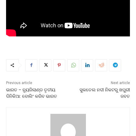
Previous article
Next article
ଭାରତ – ନ୍ୟୁଜିଲାଣ୍ଡ ତୃତୀୟ
ସୁକତେଲ ନଦୀ ନିକଟରୁ ଖପୁରୀ
ଦିନିକିଆ: ବୋଲିଂ କରିବ ଭାରତ
ଜବତ