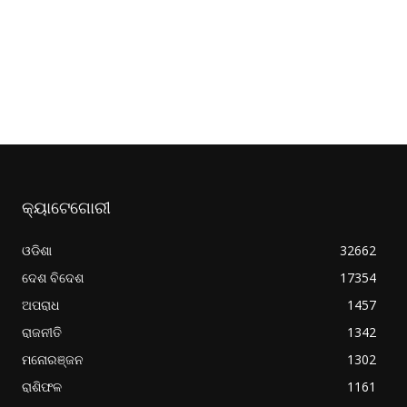
କ୍ୟାଟେଗୋରୀ
ଓଡିଶା
32662
ଦେଶ ବିଦେଶ
17354
ଅପରାଧ
1457
ରାଜନୀତି
1342
ମନୋରଞ୍ଜନ
1302
ରାଶିଫଳ
1161