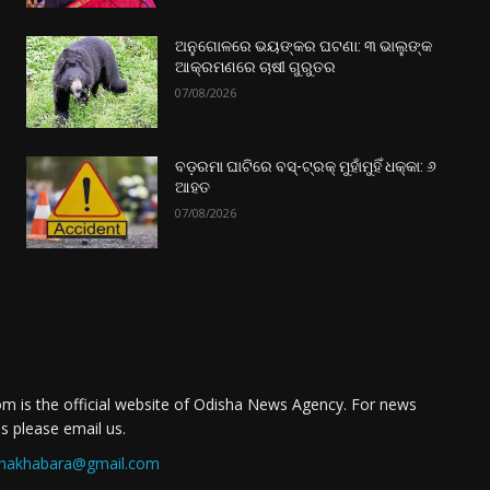
ଅନୁଗୋଳରେ ଭୟଙ୍କର ଘଟଣା: ୩ ଭାଲୁଙ୍କ
ଆକ୍ରମଣରେ ଚାଷୀ ଗୁରୁତର
07/08/2026
ବଡ଼ରମା ଘାଟିରେ ବସ୍-ଟ୍ରକ୍ ମୁହାଁମୁହିଁ ଧକ୍କା: ୬
ଆହତ
07/08/2026
m is the official website of Odisha News Agency. For news
es please email us.
nakhabara@gmail.com