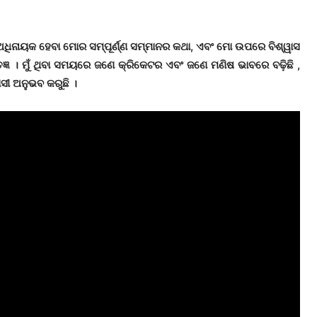
 ଅଧିନାୟକ ହେବା ମୋର ସମ୍ପୂର୍ଣ୍ଣ ସମ୍ମାନର କଥା, ଏବଂ ମୋ ଉପରେ ବିଶ୍ୱାସ
ତଜ୍ଞ । ମୁଁ ଥିବା ସମୟରେ ଜଣେ କ୍ରିକେଟର ଏବଂ ଜଣେ ମଣିଷ ଭାବରେ ବଢ଼ିଛି ,
ାସୀ ଅନୁଭବ କରୁଛି ।