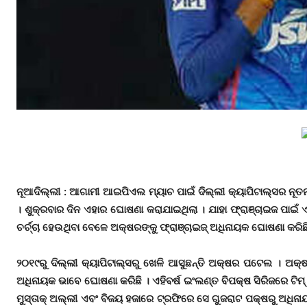
ନୂଆଦିଲ୍ଲୀ
: ଆଗାମୀ ଆଇପିଏଲ ମ୍ୟାଚ ପାଇଁ ଦିଲ୍ଲୀ କ୍ୟାପିଟାଲ୍ସର ନୂ
। ଶୁକ୍ରବାର ଦିନ ଏହାର ଘୋଷଣା କରାଯାଇଥିଲା । ଯାହା ଫ୍ରାଞ୍ଚାଇଜ ପାଇଁ 
ଚର୍ଚ୍ଚା ହେଉଥିବା ବେଳେ ଅକ୍ଷରଙ୍କୁ ଫ୍ରାଞ୍ଚାଇଜ୍ ଅଧିନାୟକ ଘୋଷଣା କରିଛ
୨୦୧୯ରୁ ଦିଲ୍ଲୀ କ୍ୟାପିଟାଲ୍ସରୁ ଖେଳି ଆସୁଛନ୍ତି ଅକ୍ଷର ପଟେଲ । ଅକ୍ଷର
ଅଧିନାୟକ ଭାବେ ଘୋଷଣା କରିଛି । ଏହିବର୍ଷ ଇଂଲଣ୍ତ ବିପକ୍ଷ ସିରିଜରେ ଟି
ମୁସ୍ତାକ୍ ଅଲ୍ଲୀ ଏବଂ ବିଜୟ ହଜାରେ ଟ୍ରଫିରେ ସେ ଗୁଜରାଟ ପକ୍ଷରୁ ଅଧିନ