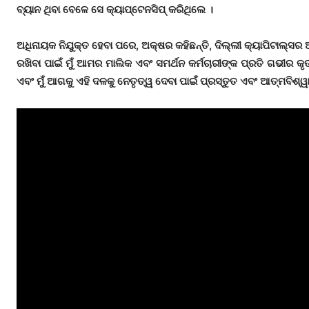
ବ୍ୟାନ ଥିବା ବେଳେ ସେ କ୍ୟାପ୍ଟେନସିପ୍ କରିଥିଲେ ।
ଅଧିନାୟକ ନିଯୁକ୍ତ ହେବା ପରେ, ଅକ୍ଷର କହିଛନ୍ତି, ଦିଲ୍ଲୀ କ୍ୟାପିଟାଲ୍ସର
ରଖିବା ପାଇଁ ମୁଁ ଆମର ମାଲିକ ଏବଂ ସମର୍ଥନ କର୍ମଚାରୀଙ୍କ ପ୍ରତି ଗଭୀର କୃ
ଏବଂ ମୁଁ ଆଗକୁ ଏହି ଦଳକୁ ନେତୃତ୍ୱ ଦେବା ପାଇଁ ପ୍ରସ୍ତୁତ ଏବଂ ଆତ୍ମବିଶ୍ୱ