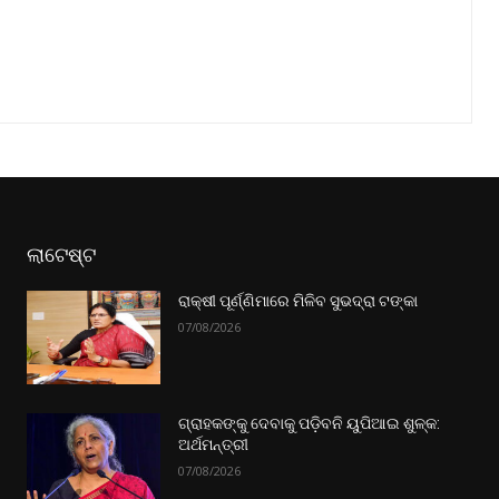
ଲାଟେଷ୍ଟ
ରାକ୍ଷୀ ପୂର୍ଣ୍ଣିମାରେ ମିଳିବ ସୁଭଦ୍ରା ଟଙ୍କା
07/08/2026
ଗ୍ରାହକଙ୍କୁ ଦେବାକୁ ପଡ଼ିବନି ୟୁପିଆଇ ଶୁଳ୍କ:
ଅର୍ଥମନ୍ତ୍ରୀ
07/08/2026