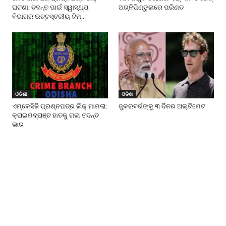
ଘଟଣା: ତଦନ୍ତ ପାଇଁ ସ୍ୱାସ୍ଥ୍ୟ
ଅଗ୍ନିପିଣ୍ଡୁଳାରେ ପରିଣତ
ବିଭାଗର ଉଚ୍ଚସ୍ତରୀୟ ଟିମ୍...
ଓଡିଶା
ଓଡିଶା
ଏମ୍‌କେସିଜି ପ୍ରଶ୍ନପତ୍ର ଲିକ୍ ମାମଲା:
ଜୁକରବର୍ଗଙ୍କୁ ୩ ଦିନର ଅଲ୍ଟିମେଟ
କ୍ରାଇମବ୍ରାଞ୍ଚ ହାତକୁ ଗଲା ତଦନ୍ତ
ଭାର