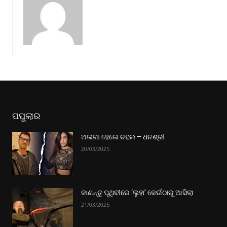
ପପୁଲାର
ଅଲଗା ହେଲେ ଚହଲ – ଧନଶ୍ରୀ
20/03/2025
ଜାଣନ୍ତୁ ପୃଥିବୀରେ ‘ଲୁହା’ କେଉଁଠାରୁ ଆସିଲା
21/03/2025