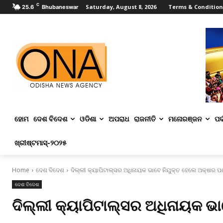
C
Saturday, August 8, 2026
Terms & Condition
25.6
Bhubaneswar
ହୋମ
ଦେଶ ବିଦେଶ
ଓଡିଶା
ଅପରାଧ
ରାଜନୀତି
ମନୋରଞ୍ଜନ
ପର୍
ଖ୍ରୀଷ୍ଟମାସ୍‌-୨୦୨୫
Home
ଦେଶ ବିଦେଶ
ଦିଲ୍ଲୀ କ୍ୟାପିଟାଲ୍ସର ଅଧିନାୟକ ଭାବେ ନିଯୁକ୍ତ ହେଲେ ଅକ୍ଷର 
ଦେଶ ବିଦେଶ
ଦିଲ୍ଲୀ କ୍ୟାପିଟାଲ୍ସର ଅଧିନାୟକ 