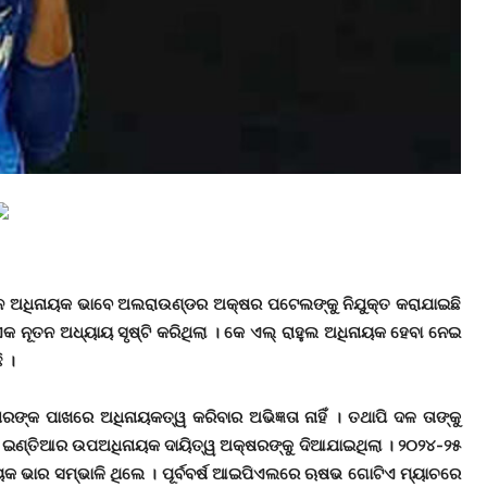
ତନ ଅଧିନାୟକ ଭାବେ ଅଲରାଉଣ୍ଡର ଅକ୍ଷର ପଟେଲଙ୍କୁ ନିଯୁକ୍ତ କରାଯାଇଛି
ଏକ ନୂତନ ଅଧ୍ୟାୟ ସୃଷ୍ଟି କରିଥିଲା । କେ ଏଲ୍ ରାହୁଲ ଅଧିନାୟକ ହେବା ନେଇ
ି ।
ଙ୍କ ପାଖରେ ଅଧିନାୟକତ୍ୱ କରିବାର ଅଭିଜ୍ଞତା ନାହିଁ । ତଥାପି ଦଳ ତାଙ୍କୁ
ମ୍ ଇଣ୍ତିଆର ଉପଅଧିନାୟକ ଦାୟିତ୍ୱ ଅକ୍ଷରଙ୍କୁ ଦିଆଯାଇଥିଲା । ୨୦୨୪-୨୫
ାୟକ ଭାର ସମ୍ଭାଳି ଥିଲେ । ପୂର୍ବବର୍ଷ ଆଇପିଏଲରେ ଋଷଭ ଗୋଟିଏ ମ୍ୟାଚରେ