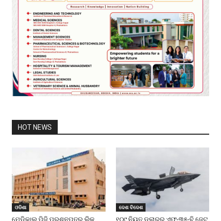
HOT NEWS
ଓଡିଶା
ଦେଶ ବିଦେଶ
ମେଡିକାଲ ପିଜି ପ୍ରଶ୍ନପତ୍ର ଲିକ୍
୧୦୯ ନିୟୁତ ଡଲାରର ଏଫ୍-୩୫-ବି ଜେଟ୍