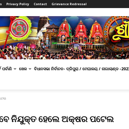
s
Privacy Policy
Contact
Grievance Redressal
ବ ପର୍ବାଣି
ଖେଳ
ବିଧାନସଭା ନିର୍ବାଚନ- ତ୍ରିପୁରା / ମେଘାଳୟ / ନାଗାଲାଣ୍ଡ -202
ପଟେଲ
ଭାବେ ନିଯୁକ୍ତ ହେଲେ ଅକ୍ଷର ପଟେଲ