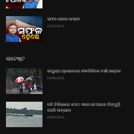
ସଫଳ ହେଲେ ମୋହନ
22/07/2024
ଲାଟେଷ୍ଟ
ଲଘୁଚାପ ପ୍ରଭାବରେ ନୀଳଗିରିରେ ବର୍ଷା ତାଣ୍ଡବ
06/08/2026
ମଝି ଚିଲିକାରେ ୫୦୦ ଏକର ବେଆଇନ ଚିଙ୍ଗୁଡ଼ି
ଘେରି ଉଚ୍ଛେଦ
06/08/2026