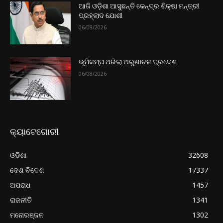
ଆଜି ଓଡ଼ିଶା ଆସୁଛନ୍ତି କେନ୍ଦ୍ର ଶିକ୍ଷା ମନ୍ତ୍ରୀ
ପ୍ରହ୍ଲାଦ ଯୋଶୀ
06/08/2026
ଭୂମିକମ୍ପ ଥରିଲା ଅରୁଣାଚଳ ପ୍ରଦେଶ
06/08/2026
କ୍ୟାଟେଗୋରୀ
ଓଡିଶା
32608
ଦେଶ ବିଦେଶ
17337
ଅପରାଧ
1457
ରାଜନୀତି
1341
ମନୋରଞ୍ଜନ
1302