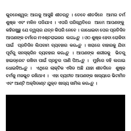
ଭୁବନେଶ୍ୱର: ଆଗକୁ ଆସୁଛି ଶୀତଋତୁ । ତେବେ ଶୀତଦିନେ ଆମର ଚର୍ମ
ଶୁଷ୍କ ଏବଂ ମଳିନ ପଡିଯାଏ । ଏପରି ପରିସ୍ଥିତିରେ ଆମେ ଆପଣଙ୍କୁ
କହିରଖୁଛୁ ଯେ ତ୍ୱଚାର ଯତ୍ନ କିପରି ନେବେ । ଗାଧୋଇବା ପେର ପ୍ରତିଦିନ
ଆପଣଙ୍କ ଚର୍ମରେ ମଏଶ୍ଚରାଇଜର ଲଗାନ୍ତୁ । ଓଠ ଶୁଷ୍କ ହେବା ରୋକିବା
ପାଇଁ ପ୍ରତିଦିନ ଲିପବାମ ବ୍ୟବହାର କରନ୍ତୁ । ଖରାରେ ବାହାରକୁ ଯିବା
ପୂର୍ବରୁ ସନସ୍କ୍ରିନ ବ୍ୟବହାର କରନ୍ତୁ । ଆପଣଙ୍କ ଶରୀରକୁ ଭିତରୁ
ହାଇଡ୍ରେଟ ରଖିବା ପାଇଁ ପ୍ରଚୁର ପାଣି ପିଅନ୍ତୁ । ମୁହଁରେ ଦହି ଲଗାଇ
ଧୋଇଦିଅନ୍ତୁ । ଏଥିରେ ଲାକ୍ଟିକ ଏସିଡ ଅଛି ଯାହା ଶୀତଦିନେ ଶୁଷ୍କ
ଚର୍ମକୁ ମଜଭୁତ ରଖିଥାଏ । ଏହା ବ୍ୟତୀତ ଆପଣଙ୍କ ଖାଦ୍ୟରେ ଭିଟାମିନ
ଏବଂ ଆଣ୍ଟି ଅକ୍ସିଡାଣ୍ଟ ଯୁକ୍ତ ଖାଦ୍ୟ ସାମିଲ କରନ୍ତୁ ।