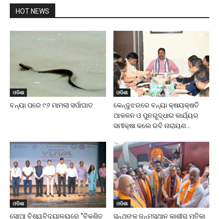
HOT NEWS
ଓଡିଶା
ଓଡିଶା
ବନ୍ୟା ପରେ ୯୬ ମାମଲା ସର୍ପାଘାତ
କେନ୍ଦୁଝରରେ ବନ୍ୟା କ୍ଷୟକ୍ଷତି
ଆକଳନ ଓ ପୁନରୁଦ୍ଧାର କାର୍ଯ୍ୟର
ସମୀକ୍ଷା କଲେ ରବି ନାରାୟଣ...
ଓଡିଶା
ଓଡିଶା
ସୋଆ ବିଶ୍ୱବିଦ୍ୟାଳୟରେ “ବିକଶିତ
ସନ୍ଥଙ୍କ ଜନ୍ମସ୍ଥାନ କାଶୀରୁ ମୃତିକା