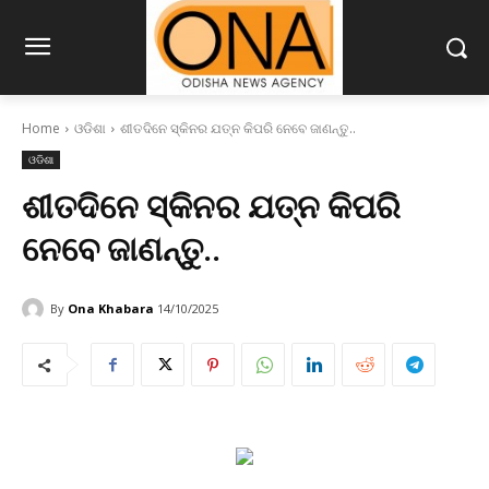
Home
ଓଡିଶା
ଶୀତଦିନେ ସ୍କିନର ଯତ୍ନ କିପରି ନେବେ ଜାଣନ୍ତୁ..
ଓଡିଶା
ଶୀତଦିନେ ସ୍କିନର ଯତ୍ନ କିପରି
ନେବେ ଜାଣନ୍ତୁ..
By
Ona Khabara
14/10/2025