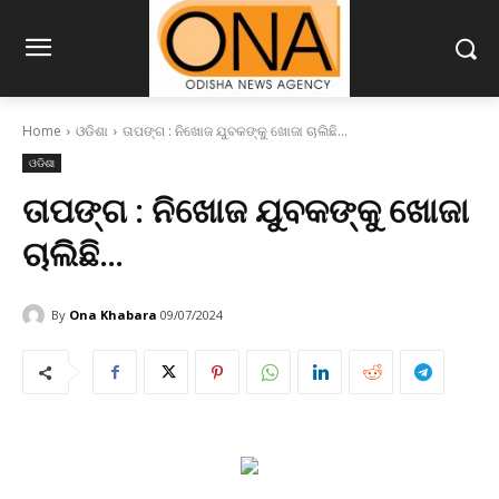
Home
ଓଡିଶା
ତାପଙ୍ଗ : ନିଖୋଜ ଯୁବକଙ୍କୁ ଖୋଜା ଚାଲିଛି...
ଓଡିଶା
ତାପଙ୍ଗ : ନିଖୋଜ ଯୁବକଙ୍କୁ ଖୋଜା
ଚାଲିଛି…
By
Ona Khabara
09/07/2024