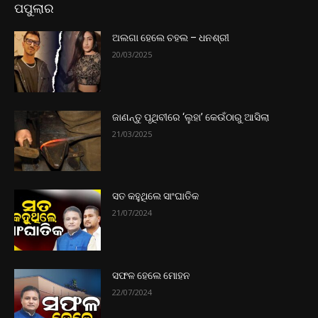
ପପୁଲାର
ଅଲଗା ହେଲେ ଚହଲ – ଧନଶ୍ରୀ
20/03/2025
ଜାଣନ୍ତୁ ପୃଥିବୀରେ ‘ଲୁହା’ କେଉଁଠାରୁ ଆସିଲା
21/03/2025
ସତ କହୁଥିଲେ ସାଂଘାତିକ
21/07/2024
ସଫଳ ହେଲେ ମୋହନ
22/07/2024