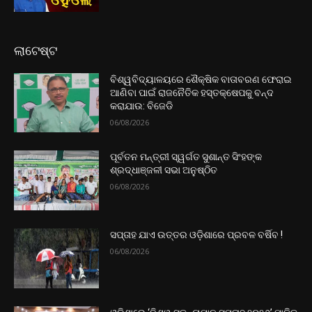
ଲାଟେଷ୍ଟ
ବିଶ୍ୱବିଦ୍ୟାଳୟରେ ଶୈକ୍ଷିକ ବାତାବରଣ ଫେରାଇ
ଆଣିବା ପାଇଁ ରାଜନୈତିକ ହସ୍ତକ୍ଷେପକୁ ବନ୍ଦ
କରାଯାଉ: ବିଜେଡି
06/08/2026
ପୂର୍ବତନ ମନ୍ତ୍ରୀ ସ୍ୱର୍ଗତ ସୁଶାନ୍ତ ସିଂହଙ୍କ
ଶ୍ରଦ୍ଧାଞ୍ଜଳୀ ସଭା ଅନୁଷ୍ଠିତ
06/08/2026
ସପ୍ତାହ ଯାଏ ଉତ୍ତର‌ ଓଡ଼ିଶାରେ ପ୍ରବଳ ବର୍ଷିବ !
06/08/2026