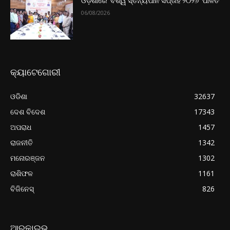
ଓଡ଼ିଶାରେ ‘ବିଶ୍ୱ ସ୍ତନ୍ୟପାନ ସପ୍ତାହ ୨୦୨୬’ ପାଳିତ
06/08/2026
କ୍ୟାଟେଗୋରୀ
ଓଡିଶା
32637
ଦେଶ ବିଦେଶ
17343
ଅପରାଧ
1457
ରାଜନୀତି
1342
ମନୋରଞ୍ଜନ
1302
ରାଶିଫଳ
1161
ବିଜିନେସ୍
826
ଆରକାଇଭ