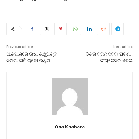
Previous article
Next article
ଆରପାରିରେ ଉଷା ଉଥୁପଙ୍କ
ଓଭର ବ୍ରିଜ ଦବିବା ଘଟଣା :
ସ୍ବାମୀ ଜାନି ଚାକୋ ଉଥୁପ
କଂଗ୍ରେସର ଏତଲା
Ona Khabara