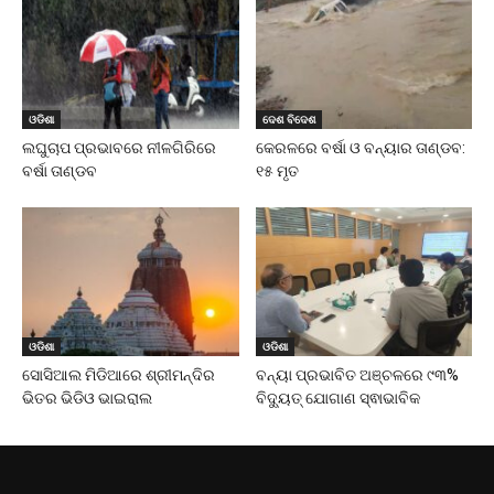
ଓଡିଶା
ଦେଶ ବିଦେଶ
ଲଘୁଚାପ ପ୍ରଭାବରେ ନୀଳଗିରିରେ
କେରଳରେ ବର୍ଷା ଓ ବନ୍ୟାର ତାଣ୍ଡବ:
ବର୍ଷା ତାଣ୍ଡବ
୧୫ ମୃତ
ଓଡିଶା
ଓଡିଶା
ସୋସିଆଲ ମିଡିଆରେ ଶ୍ରୀମନ୍ଦିର
ବନ୍ୟା ପ୍ରଭାବିତ ଅଞ୍ଚଳରେ ୯୩%
ଭିତର ଭିଡିଓ ଭାଇରାଲ
ବିଦ୍ୟୁତ୍ ଯୋଗାଣ ସ୍ଵାଭାବିକ