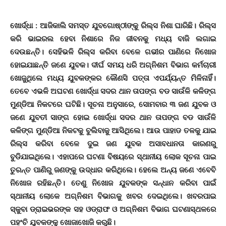
ଖୋର୍ଦ୍ଧା : ଆଜିକାଲି ସମସ୍ତ ଯୁବଗୋଷ୍ଠୀଙ୍କୁ ରିଲ୍ସ ନିଶା ଘାରିଛି। ରିଲ୍ସ
କରି ଭାଇରଲ ହେବା ନିଶାରେ ନିଜ ଜୀବନକୁ ମଧ୍ୟ ବାଜି ଲଗାଇ
ଦେଉଛନ୍ତି। ସେହିଭଳି ରିଲ୍ସ କରିବା ବେଳେ ଗଭୀର ପାଣିରେ ନିଖୋଜ
ହୋଇଯାଛନ୍ତି ଜଣେ ଯୁବକ। ଦୀର୍ଘ ସମୟ ଧରି ଅଗ୍ନିଶମ ବିଭାଗ କର୍ମଚାରୀ
ଖୋଜୁଥିଲେ ମଧ୍ୟ ଯୁବକଙ୍କର କୌଣସି ପତ୍ତା ଏପର୍ଯ୍ୟନ୍ତ ମିଳିନାହିଁ।
ତେବେ ଏଭଳି ଅଘଟଣ ଖୋର୍ଦ୍ଧା ସଦର ଥାନ ତାପଙ୍ଗ ବଡ ସାଉଁଳି କଳିଙ୍ଗ
ମୁଣ୍ଡିଆ ନିକଟରେ ଘଟିଛି। ସୂଚନା ଅନୁସାରେ, ସୋମବାର ୩ ଜଣ ଯୁବକ ଓ
ଜଣେ ଯୁବତୀ ସାଙ୍ଗ ହୋଇ ଖୋର୍ଦ୍ଧା ସଦର ଥାନ ତାପଙ୍ଗ ବଡ ସାଉଁଳି
କଳିଙ୍ଗ ମୁଣ୍ଡିଆ ନିକଟକୁ ବୁଲିବାକୁ ଆସିଥିଲେ। ଆଉ ପାହାଡ ତଳକୁ ଯାଇ
ରିଲ୍ସ କରିବା ବେଳେ ଦୁଇ ଜଣ ଯୁବକ ଅସାବଧାନତା କାରଣରୁ
ବୁଡିଯାଇଥିଲେ। ଏହାପରେ ଘଟଣା ବିଷୟରେ ସ୍ଥାନୀୟ ଲୋକ ସୂଚନା ପାଇ
ତୁରନ୍ତ ପାଣିରୁ ଜଣଙ୍କୁ ଉଦ୍ଧାର କରିଥିଲେ। ହେଲେ ଅନ୍ୟ ଜଣେ ଏବେବି
ନିଖୋଜ ରହିଛନ୍ତି। ତେଣୁ ନିଖୋଜ ଯୁବକଙ୍କ ସନ୍ଧାନ କରିବା ପାଇଁ
ସ୍ଥାନୀୟ ଲୋକେ ଅଗ୍ନିଶମ ବିଭାଗକୁ ଖବର ଦେଇଥିଲେ। ଖବରପାଇ
ସ୍କୁବା ଡ୍ରାଇଭରଙ୍କ ସହ ଓଡ୍ରାଫ ଓ ଅଗ୍ନିଶମ ବିଭାଗ ଘଟଣାସ୍ଥଳରେ
ପହଂଚି ଯୁବକଙ୍କୁ ଖୋଜାଖୋଜି କରୁଛି।