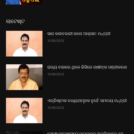
ଲାଟେଷ୍ଟ
ସାର କଳାବଜାରୀ କଲେ ଆକ୍ସନ: ମନ୍ତ୍ରୀ
10/08/2026
ରାଜ୍ୟ ବାହାରେ ଥିଲେ ଭିସିରେ ଚାଷୀଙ୍କ ପଞ୍ଜୀକରଣ
10/08/2026
ଏଗ୍ରିଷ୍ଟାକ ବାଧ୍ୟତାମୂଳକ ନୁହେଁ: ସମବାୟ ମନ୍ତ୍ରୀ
10/08/2026
ସୋଫା କାରଖାନାରେ ଭୟଙ୍କର ଅଗ୍ନିକାଣ୍ଡ: ୧୬