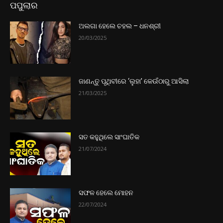
ପପୁଲାର
ଅଲଗା ହେଲେ ଚହଲ – ଧନଶ୍ରୀ
20/03/2025
ଜାଣନ୍ତୁ ପୃଥିବୀରେ ‘ଲୁହା’ କେଉଁଠାରୁ ଆସିଲା
21/03/2025
ସତ କହୁଥିଲେ ସାଂଘାତିକ
21/07/2024
ସଫଳ ହେଲେ ମୋହନ
22/07/2024