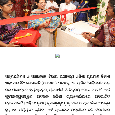
ପଞ୍ଚାୟତିରାଜ ଓ ପାନୀୟଜଳ ବିଭାଗ ଅଧୀନସ୍ଥ ଓଡ଼ିଶା ଗ୍ରାମୀଣ ବିକାଶ
ଏବଂ ମାର୍କେଟିଂ ସୋସାଇଟି (ଓରମାସ ) ପକ୍ଷରୁ ଆୟୋଜିତ “ସାବିତ୍ରୀ-କମ୍-
ରଜ ମହୋତ୍ସବ ହ୍ୟାଣ୍ଡଲୁମ୍ ପ୍ରଦର୍ଶନୀ ଓ ବିକ୍ରୟ ମେଳା–୨୦୨୬” ଆଜି
ଭୁବନେଶ୍ୱରସ୍ଥିତ ଉତ୍କଳ କନିକା ଗ୍ୟାଲେରିଆରେ ଉଦ୍ଘାଟିତ
ହୋଇଯାଇଛି। ଏହି ପପ୍-ଅପ୍ ହ୍ୟାଣ୍ଡଲୁମ୍ ଷ୍ଟୋର ଓ ପ୍ରଦର୍ଶନୀ ଆସନ୍ତା
ଜୁନ୍ ୧୪ ପର୍ଯ୍ୟନ୍ତ ଚାଲିବ। ଏହି ଷ୍ଟୋରର ଉଦ୍ଘାଟନ କରି ଓରମାସର