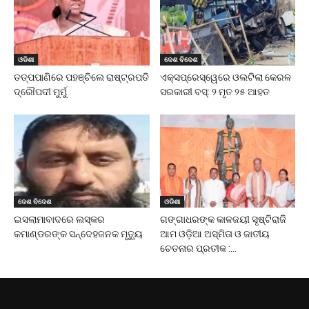
ଓଡିଶା
ଦେଶ ବିଦେଶ
ତତ୍ପପାଣିରେ ପହଞ୍ଚିଲେ ରାଷ୍ଟ୍ରପତି
ଏକ୍ସପ୍ରେସ୍‌ୱେରେ ଓଲଟିଲା କେରଳ
ଦ୍ରୌପଦୀ ମୁର୍ମୁ
ସରକାରୀ ବସ୍‌: ୨ ମୃତ ୨୫ ଆହତ
ଦେଶ ବିଦେଶ
ଓଡିଶା
ଇସଲାମାବାଦରେ ଲସ୍କର
ଗଙ୍ଗାଧରଙ୍କ କାଳଜୟୀ ସୃଷ୍ଟିରାଜି
କମାଣ୍ଡରଙ୍କ ସନ୍ଦେହଜନକ ମୃତ୍ୟୁ
ଆମ ଓଡ଼ିଆ ଅସ୍ମିତା ଓ ଜାତୀୟ
ଚେତନାର ପ୍ରତୀକ :...