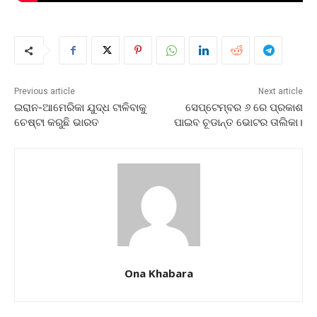
Previous article
Next article
ଇରାନ-ଆମେରିକା ଯୁଦ୍ଧ ଟାଳିବାକୁ
ସେପ୍ଟେମ୍ବର ୬ ରେ ପ୍ରକାଶ
ଚେଷ୍ଟା କରୁଛି ଭାରତ
ପାଇବ ଚୂଡାନ୍ତ ଭୋଟର ତାଲିକା।
Ona Khabara