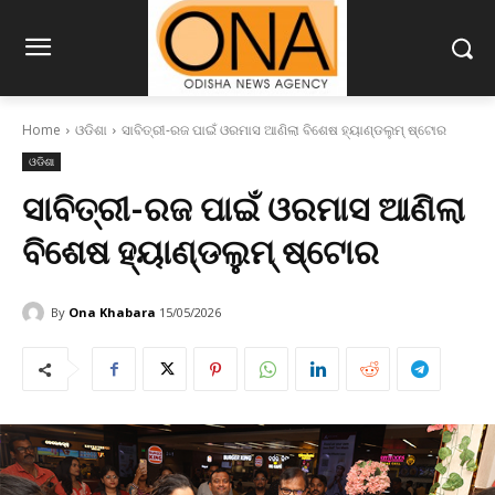
Home
ଓଡିଶା
ସାବିତ୍ରୀ-ରଜ ପାଇଁ ଓରମାସ ଆଣିଲା ବିଶେଷ ହ୍ୟାଣ୍ଡଲୁମ୍ ଷ୍ଟୋର
ଓଡିଶା
ସାବିତ୍ରୀ-ରଜ ପାଇଁ ଓରମାସ ଆଣିଲା
ବିଶେଷ ହ୍ୟାଣ୍ଡଲୁମ୍ ଷ୍ଟୋର
By
Ona Khabara
15/05/2026