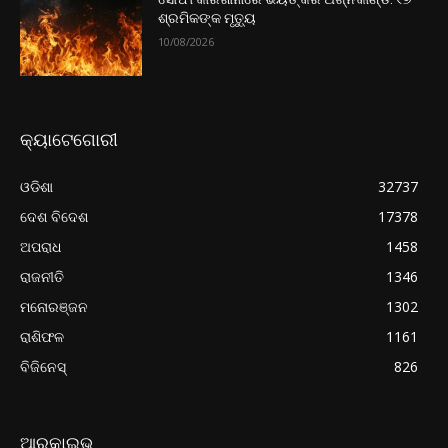
ଶ୍ରମିକଙ୍କ ମୃତ୍ୟୁ
10/08/2026
କ୍ୟାଟେଗୋରୀ
ଓଡିଶା
32737
ଦେଶ ବିଦେଶ
17378
ଅପରାଧ
1458
ରାଜନୀତି
1346
ମନୋରଞ୍ଜନ
1302
ରାଶିଫଳ
1161
ବିଜିନେସ୍
826
ଆରକାଇଭ