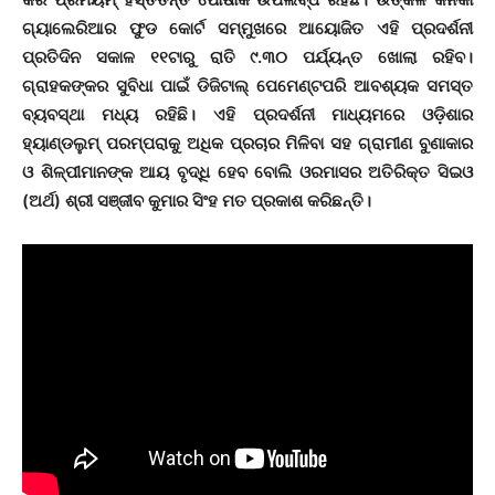
ଗ୍ୟାଲେରିଆର ଫୁଡ କୋର୍ଟ ସମ୍ମୁଖରେ ଆୟୋଜିତ ଏହି ପ୍ରଦର୍ଶନୀ
ପ୍ରତିଦିନ ସକାଳ ୧୧ଟାରୁ ରାତି ୯.୩୦ ପର୍ଯ୍ୟନ୍ତ ଖୋଲା ରହିବ।
ଗ୍ରାହକଙ୍କର ସୁବିଧା ପାଇଁ ଡିଜିଟାଲ୍ ପେମେଣ୍ଟପରି ଆବଶ୍ୟକ ସମସ୍ତ
ବ୍ୟବସ୍ଥା ମଧ୍ୟ ରହିଛି। ଏହି ପ୍ରଦର୍ଶନୀ ମାଧ୍ୟମରେ ଓଡ଼ିଶାର
ହ୍ୟାଣ୍ଡଲୁମ୍ ପରମ୍ପରାକୁ ଅଧିକ ପ୍ରଚାର ମିଳିବା ସହ ଗ୍ରାମୀଣ ବୁଣାକାର
ଓ ଶିଳ୍ପୀମାନଙ୍କ ଆୟ ବୃଦ୍ଧି ହେବ ବୋଲି ଓରମାସର ଅତିରିକ୍ତ ସିଇଓ
(ଅର୍ଥ) ଶ୍ରୀ ସଞ୍ଜୀବ କୁମାର ସିଂହ ମତ ପ୍ରକାଶ କରିଛନ୍ତି।