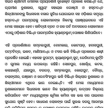
ସିଇଓ ଶ୍ରୀମତୀ ମୋନିକା ପ୍ରିୟଦର୍ଶିନୀ ଦୃଢୋକ୍ତି ପ୍ରକାଶ କରିଛନ୍ତି ଯେ,
ଗ୍ରାମୀଣ ବୁଣାକାର, ସ୍ୱୟଂ ସହାୟକ ଗୋଷ୍ଠୀ ଓ ହସ୍ତତନ୍ତ
ଶିଳ୍ପୀମାନଙ୍କୁ ସିଧାସଳଖ ବଜାର ସୁବିଧା ଯୋଗାଇବା ସହ ଓଡ଼ିଶାର ସମୃଦ୍ଧ
ହସ୍ତତନ୍ତ ପରମ୍ପରାକୁ ଲୋକମାନଙ୍କ ନିକଟକୁ ପହଞ୍ଚାଇବାରେ ଏହି
ମେଳା ସହାୟକ ହେବ। ସାବିତ୍ରୀ ବ୍ରତ ଓ ରଜ ପର୍ବ ଅବସରରେ ଲୋକମାନେ
ଏଠାରୁ ଓଡ଼ିଶାର ବିଭିନ୍ନ ପାରମ୍ପରିକ ହ୍ୟାଣ୍ଡଲୁମ୍ ପୋଷାକ କିଣିପାରିବେ।
ଏହି ପ୍ରଦର୍ଶନୀରେ ସମ୍ବଲପୁରୀ, ବୋମକାଇ, କୋଟପାଡ଼, ହବାସପୁରୀ,
ପଟ୍ଟଚିତ୍ର, ଇକତ, ମାଣିଆବନ୍ଧ ଓ ଟସର ଭଳି ବିଭିନ୍ନ ପ୍ରକାରର ଶାଢ଼ୀ
ପ୍ରଦର୍ଶିତ ହୋଇଛି। ଏହାସହ ଦୁପଟ୍ଟା, ହ୍ୟାଣ୍ଡଲୁମ୍ ସୁଟ୍, ରେଡିମେଡ୍ କୁର୍ତ୍ତି
ଓ ରୁମାଲ ମଧ୍ୟ ଉପଲବ୍ଧ ରହିଛି। ସୋନପୁର, ଖୋର୍ଦ୍ଧା, କଟକ,
କଳାହାଣ୍ଡି, ଯାଜପୁର, ବରଗଡ଼, ସମ୍ବଲପୁର, କୋରାପୁଟ, ବୌଦ୍ଧ,
ବଲାଙ୍ଗୀର, ଗଞ୍ଜାମ ଓ ଜଗତସିଂହପୁର ଭଳି ବିଭିନ୍ନ ଜିଲ୍ଲାର ବୁଣାକାର ଓ
ଶିଳ୍ପୀମାନେ ଏଥିରେ ଭାଗ ନେଇଛନ୍ତି। ଏହି ମେଳା ମାଧ୍ୟମରେ
ବୁଣାକାରମାନେ ସିଧାସଳଖ ଭାବେ ନିଜ ହ୍ୟାଣ୍ଡଲୁମ୍ ଉତ୍ପାଦ ବିକ୍ରୟ
କରିପାରିବେ ଏବଂ ମଧ୍ୟସ୍ଥିଙ୍କ ଭୂମିକା କମିବା ସହ ଭଲ ଦର ପାଇବାର
ସୁଯୋଗ ସୃଷ୍ଟି ହେବ। ସାଧାରଣ ଲୋକଙ୍କ ପାଇଁ ସୁଲଭ ଦରରୁ ଆରମ୍ଭ
କରି ପ୍ରିମିୟମ୍ ହସ୍ତତନ୍ତ ପୋଷାକ ଉପଲବ୍ଧ ରହିଛି। ଉତ୍କଳ କନିକା