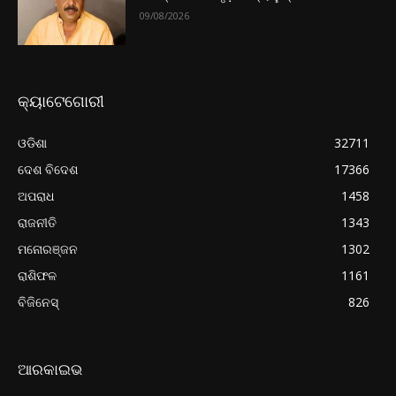
09/08/2026
କ୍ୟାଟେଗୋରୀ
ଓଡିଶା
32711
ଦେଶ ବିଦେଶ
17366
ଅପରାଧ
1458
ରାଜନୀତି
1343
ମନୋରଞ୍ଜନ
1302
ରାଶିଫଳ
1161
ବିଜିନେସ୍
826
ଆରକାଇଭ