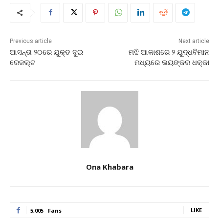
Previous article
Next article
ଆସନ୍ତା ୨୦ରେ ଯୁକ୍ତ ଦୁଇ
ମଝି ଆକାଶରେ ୨ ଯୁଦ୍ଧବିମାନ
ରେଜଲ୍ଟ
ମଧ୍ୟରେ ଭୟଙ୍କର ଧକ୍କା
Ona Khabara
LIKE
5,005
Fans