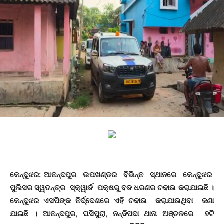
କେନ୍ଦୁଝର: ଆନନ୍ଦପୁର ଉପଖଣ୍ଡର ବିଭିନ୍ନ ସ୍ଥାନରେ କେନ୍ଦୁଝର
ପୁଲିସର ସ୍ୱତନ୍ତ୍ର ସ୍କ୍ୱାର୍ଡ ପକ୍ଷରୁ ବଡ ଧରଣର ଚଢାଉ କରାଯାଇଛି ।
କେନ୍ଦୁଝର ଏସପିଙ୍କ ନିର୍ଦ୍ଦେଶରେ ଏହି ଚଢାଉ କରାଯାଉଥିବା ଜଣା
ଯାଇଛି । ଆନନ୍ଦପୁର, ଘସିପୁରା, ନନ୍ଦିପଦା ଥାନା ଅଞ୍ଚଳରେ ୭ଟି