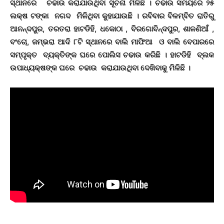
ସ୍ଥାନରେ ଚଢାଉ କରାଯାଉଥିବା ସୂଚନା ମିଳିଛି । ଚଢାଉ ସମୟରେ ୨୫
ଲକ୍ଷ ଟଙ୍କା ନଗଦ ମିଳିଥିବା କୁହାଯାଉଛି । ରବିବାର ବିଳମ୍ବିତ ରାତିରୁ
ଆନନ୍ଦପୁର, ତରତରା ହାଟଡିହି, ଧକୋଠା , ବିରଗୋବିନ୍ଦପୁର, ଶାଳଣିଆଁ ,
ବଂଚୋ, ଜମ୍ଭରା ଆଦି ୮ଟି ସ୍ଥାନରେ ବାଲି ମାଫିଆ ଓ ବାଲି ବେପାରରେ
ସମ୍ପୃକ୍ତ ବ୍ୟକ୍ତିଙ୍କ ଘରେ ପୋଲିସ ଚଢାଉ କରିଛି । ହାଟଡିହି ବ୍ଲକ
ଉପାଧ୍ୟକ୍ଷଙ୍କ ଘରେ ଚଢାଉ କରାଯାଉଥିବା ଦେଖିବାକୁ ମିଳିଛି ।