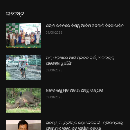
ଲାଟେଷ୍ଟ
ଶଙ୍ଖ ଭବନରେ ବିଶ୍ୱ ଆଦିମ ଜନଜାତି ଦିବସ ପାଳିତ
09/08/2026
ସାରା ଓଡ଼ିଶାରେ ଆଜି ପ୍ରବଳ ବର୍ଷା, ୪ ଜିଲ୍ଲାକୁ
ଅରେଞ୍ଜ ୱାର୍ଣ୍ଣିଂ
09/08/2026
ଜଙ୍ଗଲରୁ ମୃତ ହାତୀର ଅସ୍ଥି ଉଦ୍ଧାର
09/08/2026
ରାଜସ୍ୱ ମନ୍ତ୍ରୀଙ୍କ କଡ଼ା ଚେତାବନୀ : ତ୍ରିରଙ୍ଗାକୁ
ଅସମ୍ମାନ କଲେ ଦୃଢ଼ କାର୍ଯ୍ୟାନୁଷ୍ଠାନ