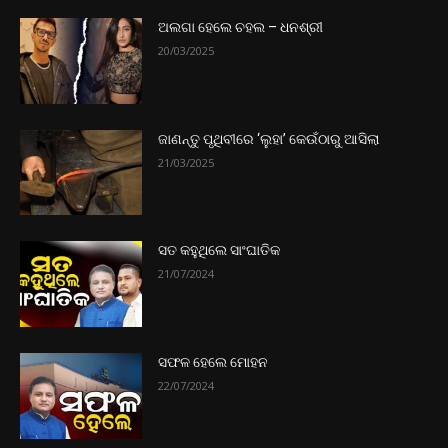
ଅଲଗା ହେଲେ ଚହଲ – ଧନଶ୍ରୀ
20/03/2025
ଜାଣନ୍ତୁ ପୃଥିବୀରେ ‘ଲୁହା’ କେଉଁଠାରୁ ଆସିଲା
21/03/2025
ସତ କହୁଥିଲେ ସାଂଘାତିକ
21/07/2024
ସଫଳ ହେଲେ ମୋହନ
22/07/2024