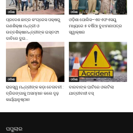
ଓଡିଶା
ଓଡିଶା
ପ୍ରଦେଶ ଛାତ୍ର କଂଗ୍ରେସ ପକ୍ଷରୁ
ଓଡ଼ିଶା ପୋଲିସ–ଏନଏଫଏସୟୁ
ଗଣଶିକ୍ଷା ମନ୍ତ୍ରୀ ଓ
ମଧ୍ୟରେ ୫ ବର୍ଷିଆ ବୁଝାମଣାପତ୍ର
ଉଚ୍ଚଶିକ୍ଷାମନ୍ତ୍ରୀଙ୍କ ଇସ୍ତଫା
ସ୍ୱାକ୍ଷର
ଦାବିରେ ଦୁଇ...
ଓଡିଶା
ଓଡିଶା
ରାଜସ୍ୱ ମନ୍ତ୍ରୀଙ୍କ କଡ଼ା ଚେତାବନୀ :
ବାରବାଙ୍କ ଘାଟିରେ ଓଲଟିଲା
ତ୍ରିରଙ୍ଗାକୁ ଅସମ୍ମାନ କଲେ ଦୃଢ଼
ଯାତ୍ରୀବାହୀ ବସ୍
କାର୍ଯ୍ୟାନୁଷ୍ଠାନ
ପପୁଲାର