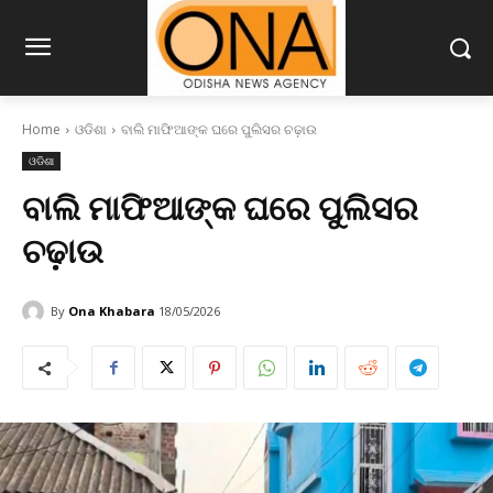
Home
ଓଡିଶା
ବାଲି ମାଫିଆଙ୍କ ଘରେ ପୁଲିସର ଚଢ଼ାଉ
ଓଡିଶା
ବାଲି ମାଫିଆଙ୍କ ଘରେ ପୁଲିସର
ଚଢ଼ାଉ
By
Ona Khabara
18/05/2026