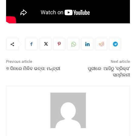
Previous article
Next article
୭ ଦିନରେ ମିଳିବ ଭତ୍ତା: ମନ୍ତ୍ରୀ
ପୁରୀରେ ଆଜିଠୁ ‘ବ୍ରିକ୍ସ’
ସମ୍ମିଳନୀ