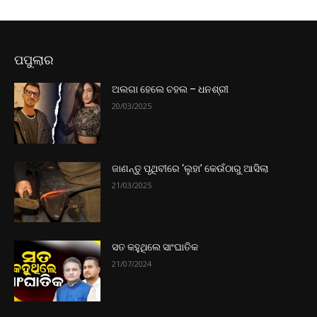
ପପୁଲାର
ଅଲଗା ହେଲେ ଚହଲ – ଧନଶ୍ରୀ
20/03/2025
ଜାଣନ୍ତୁ ପୃଥିବୀରେ ‘ଲୁହା’ କେଉଁଠାରୁ ଆସିଲା
21/03/2025
ସତ କହୁଥିଲେ ସାଂଘାତିକ
21/07/2024