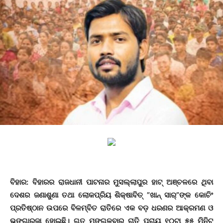
ବିହାର: ବିହାରର ରାଜଧାନୀ ପାଟନାର ମୁସଲ୍ଲାପୁର ହାଟ୍ ଅଞ୍ଚଳରେ ଥିବା
ଦେଶର ଜଣାଶୁଣା ତଥା ଲୋକପ୍ରିୟ ଶିକ୍ଷାବିତ୍ ”ଖାନ୍ ସାର୍”ଙ୍କ କୋଚିଂ
ପ୍ରତିଷ୍ଠାନ ଉପରେ ବିଳମ୍ବିତ ରାତିରେ ଏକ ବଡ଼ ଧରଣର ଆକ୍ରମଣ ଓ
ଭଙ୍ଗାରୁଜା ହୋଇଛି। ଗତ ମଙ୍ଗଳବାର ରାତି ପ୍ରାୟ ୧୦ଟା ୫୫ ମିନିଟ୍