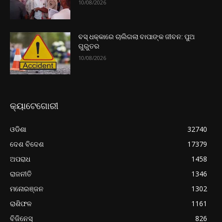
10/08/2026
ବସ୍ ଧକ୍କାରେ ଚାଲିଗଲା ବାପାଙ୍କ ଜୀବନ: ପୁଅ
ଗୁରୁତର
10/08/2026
କ୍ୟାଟେଗୋରୀ
ଓଡିଶା
32740
ଦେଶ ବିଦେଶ
17379
ଅପରାଧ
1458
ରାଜନୀତି
1346
ମନୋରଞ୍ଜନ
1302
ରାଶିଫଳ
1161
ବିଜିନେସ୍
826