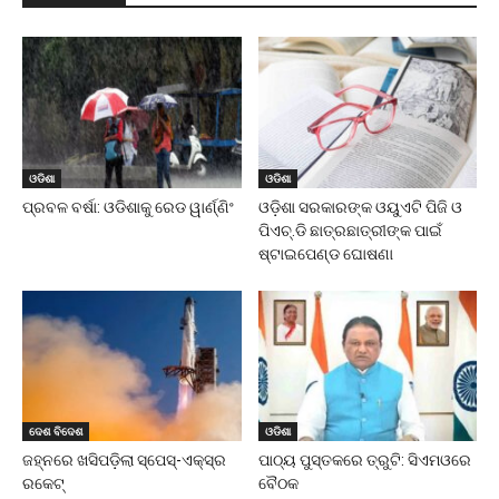
ଓଡିଶା
ଓଡିଶା
ପ୍ରବଳ ବର୍ଷା: ଓଡିଶାକୁ ରେଡ ୱାର୍ଣ୍ଣିଂ
ଓଡ଼ିଶା ସରକାରଙ୍କ ଓୟୁଏଟି ପିଜି ଓ
ପିଏଚ୍.ଡି ଛାତ୍ରଛାତ୍ରୀଙ୍କ ପାଇଁ
ଷ୍ଟାଇପେଣ୍ଡ ଘୋଷଣା
ଦେଶ ବିଦେଶ
ଓଡିଶା
ଜହ୍ନରେ ଖସିପଡ଼ିଲା ସ୍ପେସ୍‌-ଏକ୍ସ୍‌ର
ପାଠ୍ୟ ପୁସ୍ତକରେ ତ୍ରୁଟି: ସିଏମଓରେ
ରକେଟ୍‌
ବୈଠକ