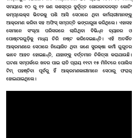
ସମୟରେ ୧୦ ରୁ ୧୨ ଜଣ ସଶସ୍ତ୍ର ଦୁର୍ବୃତ୍ତ ଜୋରଜବରଦସ୍ତ କୋଚିଂ
କମ୍ପ୍ଲେକ୍ସ ଭିତରକୁ ପଶି ଆସି ସେଠାରେ ଥିବା କର୍ମଚାରୀମାନଙ୍କୁ
ଆକ୍ରମଣ କରିବା ସହ ଅଫିସ୍ ସମ୍ପତ୍ତି ଭଙ୍ଗାରୁଜା କରିଥିଲେ। ଏହାସହ
ସେମାନେ ସଂସ୍ଥା ପରିସରରେ ଲାଗିଥିବା ବିଭିନ୍ନ ବ୍ୟାନର ଓ
ପୋଷ୍ଟରଗୁଡ଼ିକୁ ମଧ୍ୟ ଚିରି ନଷ୍ଟ କରିଦେଇଛନ୍ତି। ଏହି ଅତର୍କିତ
ଆକ୍ରମଣରେ ସେଠାରେ ନିୟୋଜିତ ଥିବା ଜଣେ ସୁରକ୍ଷା କର୍ମୀ ଗୁରୁତର
ଭାବେ ଆହତ ହୋଇଛନ୍ତି, ଯାହାଙ୍କୁ ବର୍ତ୍ତମାନ ଚିକିତ୍ସା କରାଯାଉଛି।
ଘଟଣା ସମ୍ପର୍କରେ ଖବର ପାଇ ରାତି ପ୍ରାୟ ୧୧ଟା ୧୫ ମିନିଟରେ ପୋଲିସ
ଟିମ୍ ପହଞ୍ଚିବା ପୂର୍ବରୁ ହିଁ ଆକ୍ରମଣକାରୀମାନେ ସେଠାରୁ ଫରାର୍
ହୋଇଯାଇଥିଲେ।