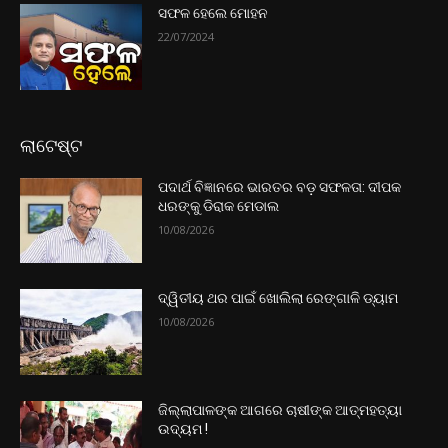
ସଫଳ ହେଲେ ମୋହନ
22/07/2024
ଲାଟେଷ୍ଟ
ପଦାର୍ଥ ବିଜ୍ଞାନରେ ଭାରତର ବଡ଼ ସଫଳତା: ଦୀପକ
ଧରଙ୍କୁ ଡିରାକ ମେଡାଲ
10/08/2026
ଦ୍ୱିତୀୟ ଥର ପାଇଁ ଖୋଲିଲା ରେଙ୍ଗାଳି ଡ୍ୟାମ
10/08/2026
ଜିଲ୍ଲାପାଳଙ୍କ ଆଗରେ ଚାଷୀଙ୍କ ଆତ୍ମହତ୍ୟା
ଉଦ୍ୟମ !