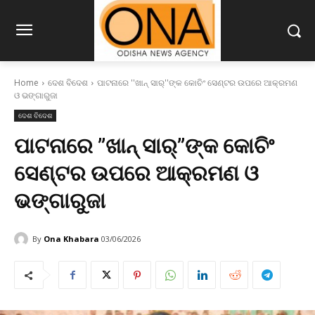
Home
ଦେଶ ବିଦେଶ
ପାଟନାରେ ''ଖାନ୍ ସାର୍''ଙ୍କ କୋଚିଂ ସେଣ୍ଟର ଉପରେ ଆକ୍ରମଣ
ଓ ଭଙ୍ଗାରୁଜା
ଦେଶ ବିଦେଶ
ପାଟନାରେ ”ଖାନ୍ ସାର୍”ଙ୍କ କୋଚିଂ
ସେଣ୍ଟର ଉପରେ ଆକ୍ରମଣ ଓ
ଭଙ୍ଗାରୁଜା
By
Ona Khabara
03/06/2026