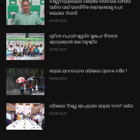
ବିଶ୍ୱବିଦ୍ୟାଳୟରେ ଶୈକ୍ଷିକ ବାତାବରଣ ଫେରାଇ
ଆଣିବା ପାଇଁ ରାଜନୈତିକ ହସ୍ତକ୍ଷେପକୁ ବନ୍ଦ
କରାଯାଉ: ବିଜେଡି
06/08/2026
ପୂର୍ବତନ ମନ୍ତ୍ରୀ ସ୍ୱର୍ଗତ ସୁଶାନ୍ତ ସିଂହଙ୍କ
ଶ୍ରଦ୍ଧାଞ୍ଜଳୀ ସଭା ଅନୁଷ୍ଠିତ
06/08/2026
ସପ୍ତାହ ଯାଏ ଉତ୍ତର‌ ଓଡ଼ିଶାରେ ପ୍ରବଳ ବର୍ଷିବ !
06/08/2026
ଓଡ଼ିଶାରେ ‘ବିଶ୍ୱ ସ୍ତନ୍ୟପାନ ସପ୍ତାହ ୨୦୨୬’ ପାଳିତ
06/08/2026