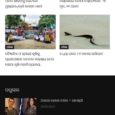
ଅମିତ ଶାହଙ୍କୁ ଭେଟିଲେ
ମସ୍କୋରେ ବୋମା ବିସ୍ଫୋରଣ : ୩
ମୁଖ୍ୟମନ୍ତ୍ରୀ ମୋହନ ମାଝୀ
ମୃତ, ୨୧ ଆହତ
ଓଡିଶା
ଓଡିଶା
ବୈଜ୍ଞାନିକ ଓ ସ୍ଥାୟୀ କୃଷିକୁ
ବନ୍ୟା ପରେ ୯୬ ମାମଲା ସର୍ପାଘାତ
ପ୍ରୋତ୍ସାହନ ଦେବାର ଲକ୍ଷ୍ୟ ନେଇ
ସୋଆ କୃଷି ମହାବିଦ୍ୟାଳୟ...
ପପୁଲାର
ଅଲଗା ହେଲେ ଚହଲ – ଧନଶ୍ରୀ
20/03/2025