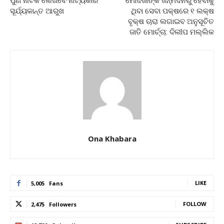
ପୁଣି ନାଟକ ଲେଖିବେ ନାଟ୍ୟକାର
ମୋଦିଜୀଙ୍କ ଜନ୍ମଦିନରୁ ହେବାକୁ
ସୂର୍ଯ୍ୟକାନ୍ତ ଆରୁଖ
ଥିବା ସେବା ପକ୍ଷରେ ୧ ଲକ୍ଷ
ବୃକ୍ଷ ଚାରା ଲଗାଇବ ଅନୁସୂଚିତ
ଜାତି ମୋର୍ଚ୍ଚା: ଦିଲୀପ ମଲ୍ଲିକ
Ona Khabara
LIKE
5,005
Fans
FOLLOW
2,475
Followers