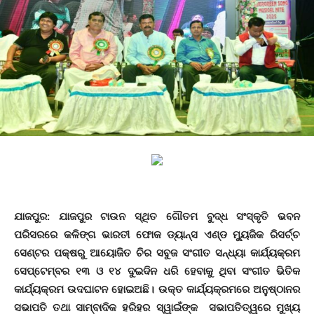
ଯାଜପୁର: ଯାଜପୁର ଟାଉନ ସ୍ଥିତ ଗୌତମ ବୁଦ୍ଧ ସଂସ୍କୃତି ଭବନ
ପରିସରରେ କଳିଙ୍ଗ ଭାରତୀ ଫୋକ ଡ୍ୟାନ୍ସ ଏଣ୍ଡ ମ୍ୟୁଜିକ ରିସର୍ଚ୍ଚ
ସେଣ୍ଟର ପକ୍ଷରୁ ଆୟୋଜିତ ଚିର ସବୁଜ ସଂଗୀତ ସନ୍ଧ୍ୟା କାର୍ଯ୍ୟକ୍ରମ
ସେପ୍ଟେମ୍ବର ୧୩ ଓ ୧୪ ଦୁଇଦିନ ଧରି ହେବାକୁ ଥିବା ସଂଗୀତ ଭିତିକ
କାର୍ଯ୍ୟକ୍ରମ ଉଦଘାଟନ ହୋଇଅଛି। ଉକ୍ତ କାର୍ଯ୍ୟକ୍ରମରେ ଅନୁଷ୍ଠାନର
ସଭାପତି ତଥା ସାମ୍ବାଦିକ ହରିହର ସ୍ୱାଇଁଙ୍କ ସଭାପତିତ୍ୱରେ ମୁଖ୍ୟ