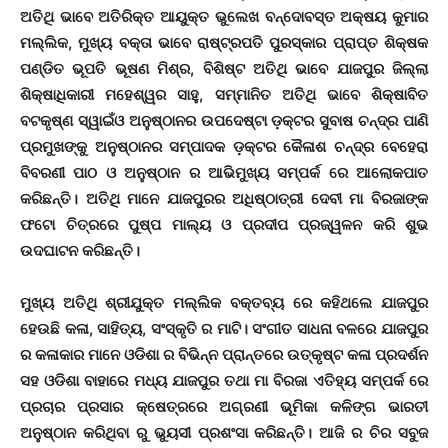
ଅତିଥି ଭାବେ ଅତିରିକ୍ତ ଆୟୁକ୍ତ ଭୁଲେଖ ବନ୍ଦୋବସ୍ତ ଅକ୍ଷୟ କୁମାର
ମଲ୍ଲିକ, ମୁଖ୍ୟ ବକ୍ତା ଭାବେ ରାଷ୍ଟ୍ରପତି ପୁରସ୍କାର ପ୍ରାପ୍ତ ଶିକ୍ଷକ
ପଣ୍ଡିତ ଭୂପତି ଭୂଷଣ ମିଶ୍ର, ବିଶିଷ୍ଟ ଅତିଥି ଭାବେ ଯାଜପୁର ଜିଲ୍ଲା
ଶିକ୍ଷାଧିକାରୀ ମହେଶ୍ୱର ସାହୁ, ସମ୍ମାନିତ ଅତିଥି ଭାବେ ଶିକ୍ଷାବିତ
ବଟକୃଷ୍ଣ ସ୍ୱାଇଁଓ ଅନୁଷ୍ଠାନର ଉପଦେଷ୍ଟା ଡ଼କ୍ଟର ସୁବାଷ ଚନ୍ଦ୍ର ପାଣି
ପ୍ରମୁଖଙ୍କୁ ଅନୁଷ୍ଠାନର ସମ୍ପାଦକ ଡ଼କ୍ଟର କୈଳାଶ ଚନ୍ଦ୍ର ବେହେରା
ବିବରଣୀ ପାଠ ଓ ଅନୁଷ୍ଠାନ ର ଆଭିମୁଖ୍ୟ ସମ୍ପର୍କ ରେ ଆଲୋକପାତ
କରିଛନ୍ତି। ଅତିଥି ମାନେ ଯାଜପୁରର ଅଧିଷ୍ଠାତ୍ରୀ ଦେବୀ ମା ବିରଜାଙ୍କ
ଫଟୋ ଚିତ୍ରରେ ପୁଷ୍ପ ମାଲ୍ୟ ଓ ପ୍ରଦୀପ ପ୍ରଜ୍ୱଳନ କରି ଶୁଭ
ଉଦଘାଟନ କରିଛନ୍ତି।
ମୁଖ୍ୟ ଅତିଥି ଶ୍ରୀଯୁକ୍ତ ମଲ୍ଲିକ ବକ୍ତବ୍ୟ ରେ କହିଥଲେ ଯାଜପୁର
ହେଉଛି କଳା, ସାହିତ୍ୟ, ସଂସ୍କୃତି ର ମାଟି। ସଂଗୀତ ସାଧନା ବଳରେ ଯାଜପୁର
ର କଳାକାର ମାନେ ଓଡିଶା ର ବିଭିନ୍ନ ପ୍ରାନ୍ତରେ ଉତ୍କୃଷ୍ଟ କଳା ପ୍ରଦର୍ଶନ
ସହ ଓଡିଶା ବାହାରେ ମଧ୍ୟ ଯାଜପୁର ତଥା ମା ବିରଜା ଏତିହ୍ୟ ସମ୍ପର୍କ ରେ
ପ୍ରଚାର ପ୍ରସାର କ୍ଷେତ୍ରରେ ଅଗ୍ରଣୀ ଭୂମିକା କଳିଙ୍ଗ ଭାରତୀ
ଅନୁଷ୍ଠାନ କରିଥିବା ରୁ ଭୁୟସୀ ପ୍ରଶଂସା କରିଛନ୍ତି। ଆଜି ର ଚିର ସବୁଜ