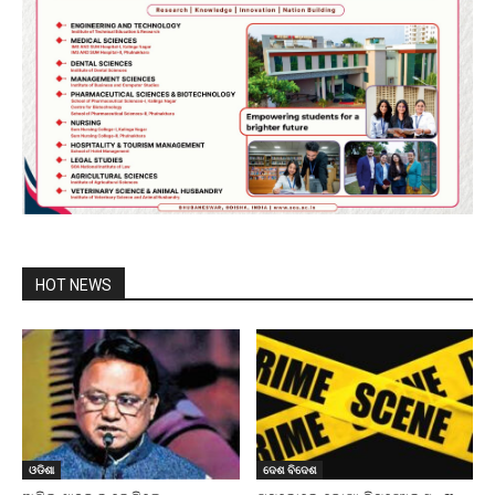
HOT NEWS
ଓଡିଶା
ଦେଶ ବିଦେଶ