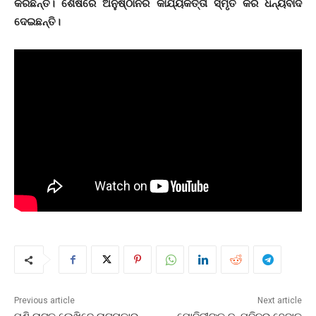
କରିଛନ୍ତି। ଶେଷରେ ଅନୁଷ୍ଠାନର କାର୍ଯ୍ୟକର୍ତ୍ତା ସ୍ମୃତି କର ଧନ୍ୟବାଦ
ଦେଇଛନ୍ତି।
Previous article
Next article