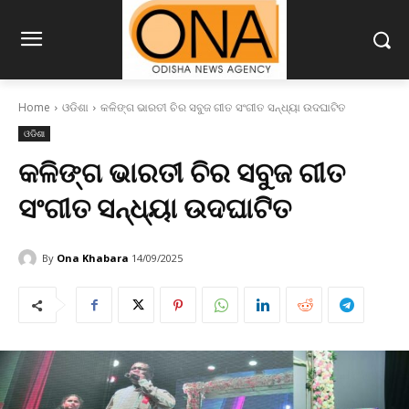
Home
ଓଡିଶା
କଳିଙ୍ଗ ଭାରତୀ ଚିର ସବୁଜ ଗୀତ ସଂଗୀତ ସନ୍ଧ୍ୟା ଉଦଘାଟିତ
ଓଡିଶା
କଳିଙ୍ଗ ଭାରତୀ ଚିର ସବୁଜ ଗୀତ
ସଂଗୀତ ସନ୍ଧ୍ୟା ଉଦଘାଟିତ
By
Ona Khabara
14/09/2025