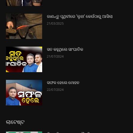
ଜାଣନ୍ତୁ ପୃଥିବୀରେ ‘ଲୁହା’ କେଉଁଠାରୁ ଆସିଲା
21/03/2025
ସତ କହୁଥିଲେ ସାଂଘାତିକ
21/07/2024
ସଫଳ ହେଲେ ମୋହନ
22/07/2024
ଲାଟେଷ୍ଟ