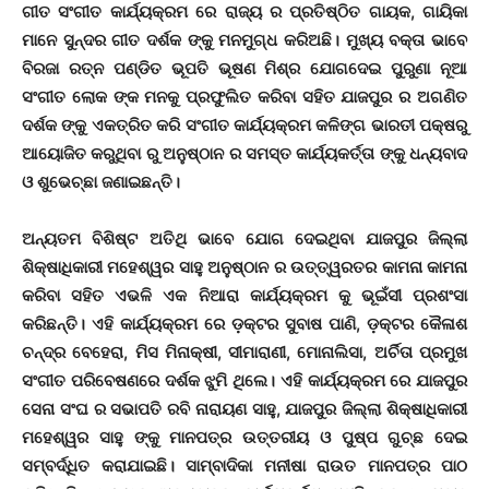
ଗୀତ ସଂଗୀତ କାର୍ଯ୍ୟକ୍ରମ ରେ ରାଜ୍ୟ ର ପ୍ରତିଷ୍ଠିତ ଗାୟକ, ଗାୟିକା
ମାନେ ସୁନ୍ଦର ଗୀତ ଦର୍ଶକ ଙ୍କୁ ମନମୁଗ୍ଧ କରିଅଛି। ମୁଖ୍ୟ ବକ୍ତା ଭାବେ
ବିରଜା ରତ୍ନ ପଣ୍ଡିତ ଭୂପତି ଭୂଷଣ ମିଶ୍ର ଯୋଗଦେଇ ପୁରୁଣା ନୂଆ
ସଂଗୀତ ଲୋକ ଙ୍କ ମନକୁ ପ୍ରଫୁଲିତ କରିବା ସହିତ ଯାଜପୁର ର ଅଗଣିତ
ଦର୍ଶକ ଙ୍କୁ ଏକତ୍ରିତ କରି ସଂଗୀତ କାର୍ଯ୍ୟକ୍ରମ କଳିଙ୍ଗ ଭାରତୀ ପକ୍ଷରୁ
ଆୟୋଜିତ କରୁଥିବା ରୁ ଅନୁଷ୍ଠାନ ର ସମସ୍ତ କାର୍ଯ୍ୟକର୍ତ୍ତା ଙ୍କୁ ଧନ୍ୟବାଦ
ଓ ଶୁଭେଚ୍ଛା ଜଣାଇଛନ୍ତି।
ଅନ୍ୟତମ ବିଶିଷ୍ଟ ଅତିଥି ଭାବେ ଯୋଗ ଦେଇଥିବା ଯାଜପୁର ଜିଲ୍ଲା
ଶିକ୍ଷାଧିକାରୀ ମହେଶ୍ୱର ସାହୁ ଅନୁଷ୍ଠାନ ର ଉତ୍ତ୍ୱରତର କାମନା କାମନା
କରିବା ସହିତ ଏଭଳି ଏକ ନିଆରା କାର୍ଯ୍ୟକ୍ରମ କୁ ଭୂଇଁସୀ ପ୍ରଶଂସା
କରିଛନ୍ତି। ଏହି କାର୍ଯ୍ୟକ୍ରମ ରେ ଡ଼କ୍ଟର ସୁବାଷ ପାଣି, ଡ଼କ୍ଟର କୈଳାଶ
ଚନ୍ଦ୍ର ବେହେରା, ମିସ ମିନାକ୍ଷୀ, ସୀମାରାଣୀ, ମୋନାଲିସା, ଅର୍ଚିତା ପ୍ରମୁଖ
ସଂଗୀତ ପରିବେଷଣରେ ଦର୍ଶକ ଝୁମି ଥିଲେ। ଏହି କାର୍ଯ୍ୟକ୍ରମ ରେ ଯାଜପୁର
ସେନା ସଂଘ ର ସଭାପତି ରବି ନାରାୟଣ ସାହୁ, ଯାଜପୁର ଜିଲ୍ଲା ଶିକ୍ଷାଧିକାରୀ
ମହେଶ୍ୱର ସାହୁ ଙ୍କୁ ମାନପତ୍ର ଉତ୍ତରୀୟ ଓ ପୁଷ୍ପ ଗୁଚ୍ଛ ଦେଇ
ସମ୍ବର୍ଦ୍ଧିତ କରାଯାଇଛି। ସାମ୍ବାଦିକା ମନୀଷା ରାଉତ ମାନପତ୍ର ପାଠ