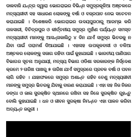
ଡାକବାଜି ଯନ୍ତ୍ର ଦ୍ୱାରା ଭୋଗରାଇର ବିଭିନ୍ନ ସମୁଦ୍ରକୂଳିଆ ଅଞ୍ଚଳରେ
ମତ୍ସ୍ୟଜୀବୀ ସହ ସାଧାରଣ ଲୋକଙ୍କୁ ବର୍ଷା ଓ ବଜ୍ରପାତ ନେଇ ସଚେତନ
କରାଯାଇଛି । ବିଶେଷକରି ଭୋଗରାଇର ଉଦୟପୁରଠାରୁ ଆରମ୍ଭ କରି
ତାଳସାରୀ, ବିଚିତ୍ରପୁର ଓ କୀର୍ତ୍ତନୀୟ ସମୁଦ୍ର ମୁହାଁଣ ପର୍ଯ୍ୟନ୍ତ ସମସ୍ତ
ମତ୍ସ୍ୟଜୀବୀ ମାନଙ୍କୁ ଆସନ୍ତାକାଲିଠୁ ୪ ଦିନ ଯାଏଁ ସମୁଦ୍ର ଭିତରକୁ ନ
ଯିବା ପାଇଁ ପରାମର୍ଶ ଦିଆଯାଇଛି । ଏହାସହ ଉପକୂଳବାସୀ ଓ ତଳିଆ
ଅଞ୍ଚଳର ଲୋକଙ୍କୁ ସଜାଗ ରହିବା ପାଇଁ କୁହାଯାଇଛି । ଭାରତୀୟ ପାଣିପାଗ
ବିଭାଗର ସୂଚନା ଅନୁଯାୟୀ, ମତ୍ସ୍ୟ ବିଭାଗ ଓଡିଶା ସରକାରଙ୍କ ନିର୍ଦ୍ଦେଶ
କ୍ରମେ ୨ ତାରିଖ ପାଖରୁ ୫ ତାରିଖ ଯାଏଁ ସମୁଦ୍ରରେ ପ୍ରବଳ ବର୍ଷା ଓ ପବନ
ଲାଗି ରହିବ । ଯାହାଫଳରେ ସମୁଦ୍ର ଅଶାନ୍ତ ରହିବ ତେଣୁ ମତ୍ସ୍ୟଜୀବୀ
ମାନଙ୍କୁ ସମୁଦ୍ର ଭିତରକୁ ଯିବାକୁ ବାରଣ କରାଯାଇଛି । ଏହା ସହ ନିଜ ନିଜର
ଡଙ୍ଗା ଓ ଜାଲ ସୁରକ୍ଷିତ ସ୍ଥାନରେ ରଖିବା ସହ ନିଜେ ସୁରକ୍ଷିତ ରୁହନ୍ତୁ
ବୋଲି କୁହାଯାଇଛି । ଧନ ଓ ଜୀବନ ସୁରକ୍ଷା ନିମନ୍ତେ ଏହା ପାଳନ କରିବା
ଅତ୍ୟନ୍ତ ଜରୁରୀ ।