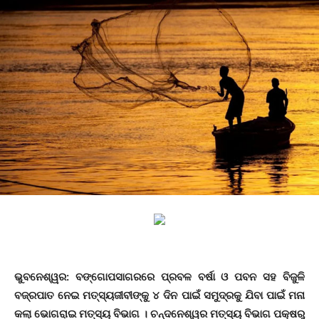
ଭୁବନେଶ୍ୱର: ବଙ୍ଗୋପସାଗରରେ ପ୍ରବଳ ବର୍ଷା ଓ ପବନ ସହ ବିଜୁଳି
ବଜ୍ରପାତ ନେଇ ମତ୍ସ୍ୟଜୀବୀଙ୍କୁ ୪ ଦିନ ପାଇଁ ସମୁଦ୍ରକୁ ଯିବା ପାଇଁ ମନା
କଲା ଭୋଗରାଇ ମତ୍ସ୍ୟ ବିଭାଗ । ଚନ୍ଦନେଶ୍ୱର ମତ୍ସ୍ୟ ବିଭାଗ ପକ୍ଷରୁ