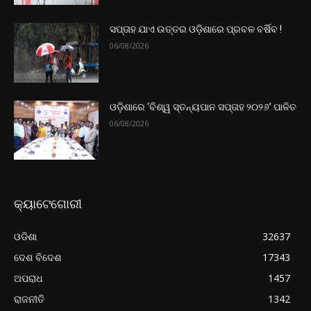
ସପ୍ତାହ ଯାଏ ଉତ୍ତର‌ ଓଡ଼ିଶାରେ ପ୍ରବଳ ବର୍ଷିବ !
06/08/2026
ଓଡ଼ିଶାରେ ‘ବିଶ୍ୱ ସ୍ତନ୍ୟପାନ ସପ୍ତାହ ୨୦୨୬’ ପାଳିତ
06/08/2026
କ୍ୟାଟେଗୋରୀ
ଓଡିଶା
32637
ଦେଶ ବିଦେଶ
17343
ଅପରାଧ
1457
ରାଜନୀତି
1342