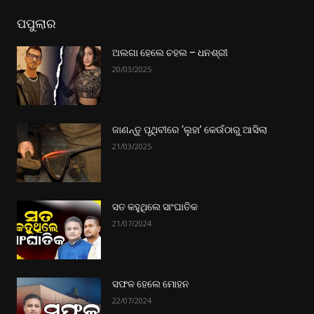
ପପୁଲାର
ଅଲଗା ହେଲେ ଚହଲ – ଧନଶ୍ରୀ
20/03/2025
ଜାଣନ୍ତୁ ପୃଥିବୀରେ ‘ଲୁହା’ କେଉଁଠାରୁ ଆସିଲା
21/03/2025
ସତ କହୁଥିଲେ ସାଂଘାତିକ
21/07/2024
ସଫଳ ହେଲେ ମୋହନ
22/07/2024