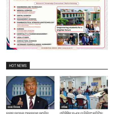
HOT NEWS
ଦେଶ ବିଦେଶ
ଓଡିଶା
ଇରାନ ଉପରେ ଆକ୍ରମଣ ସ୍ଥଗିତ
ଓପିସିସିର ବନ୍ୟା ଓ ରିଲିଫ କମିଟିର