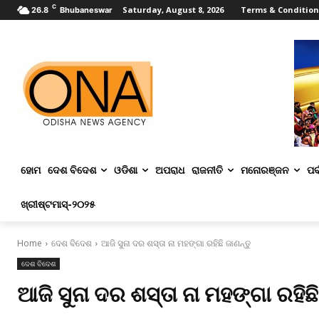
C
Saturday, August 8, 2026
Terms & Condition
26.8
Bhubaneswar
ହୋମ
ଦେଶ ବିଦେଶ
ଓଡିଶା
ଅପରାଧ
ରାଜନୀତି
ମନୋରଞ୍ଜନ
ପର୍
ଖ୍ରୀଷ୍ଟମାସ୍‌-୨୦୨୫
Home
ଦେଶ ବିଦେଶ
ଆଜି ସୁନା ଦର ଶସ୍ତା ନା ମହଙ୍ଗା ରହିଛି ଜାଣନ୍ତୁ
ଦେଶ ବିଦେଶ
ଆଜି ସୁନା ଦର ଶସ୍ତା ନା ମହଙ୍ଗା ରହିଛି