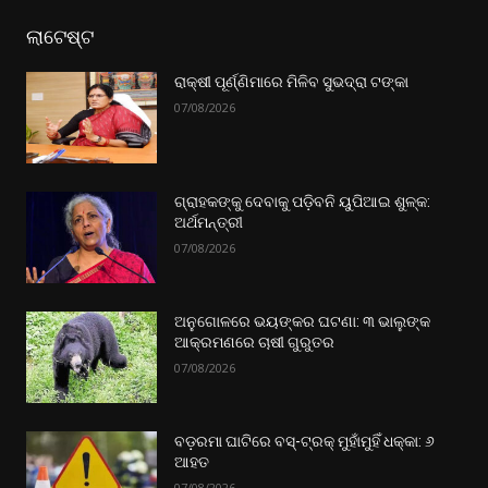
ଲାଟେଷ୍ଟ
ରାକ୍ଷୀ ପୂର୍ଣ୍ଣିମାରେ ମିଳିବ ସୁଭଦ୍ରା ଟଙ୍କା
07/08/2026
ଗ୍ରାହକଙ୍କୁ ଦେବାକୁ ପଡ଼ିବନି ୟୁପିଆଇ ଶୁଳ୍କ:
ଅର୍ଥମନ୍ତ୍ରୀ
07/08/2026
ଅନୁଗୋଳରେ ଭୟଙ୍କର ଘଟଣା: ୩ ଭାଲୁଙ୍କ
ଆକ୍ରମଣରେ ଚାଷୀ ଗୁରୁତର
07/08/2026
ବଡ଼ରମା ଘାଟିରେ ବସ୍-ଟ୍ରକ୍ ମୁହାଁମୁହିଁ ଧକ୍କା: ୬
ଆହତ
07/08/2026