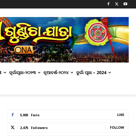
3
ଦୂର୍ଗାପୂଜା-୨୦୨୩
ନୂଆବର୍ଷ-୨୦୨୪
ଦୁର୍ଗା ପୂଜା – 2024
LIKE
5,005
Fans
FOLLOW
2,475
Followers