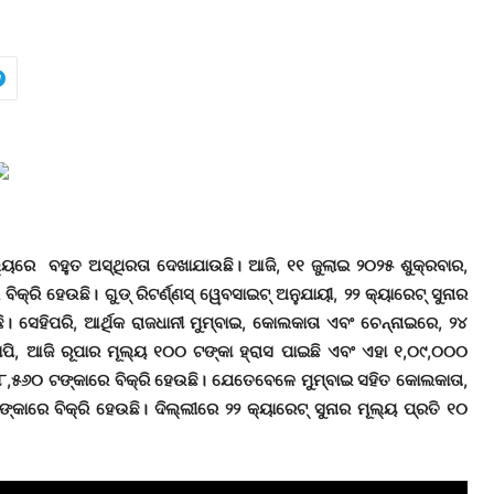
ୂଲ୍ୟରେ ବହୁତ ଅସ୍ଥିରତା ଦେଖାଯାଉଛି। ଆଜି, ୧୧ ଜୁଲାଇ ୨୦୨୫ ଶୁକ୍ରବାର,
ିକ୍ରି ହେଉଛି। ଗୁଡ୍ ରିଟର୍ଣ୍ଣସ୍ ୱେବସାଇଟ୍ ଅନୁଯାୟୀ, ୨୨ କ୍ୟାରେଟ୍ ସୁନାର
। ସେହିପରି, ଆର୍ଥିକ ରାଜଧାନୀ ମୁମ୍ବାଇ, କୋଲକାତା ଏବଂ ଚେନ୍ନାଇରେ, ୨୪
ଥାପି, ଆଜି ରୂପାର ମୂଲ୍ୟ ୧୦୦ ଟଙ୍କା ହ୍ରାସ ପାଇଛି ଏବଂ ଏହା ୧,୦୯,୦୦୦
ା ୯୮,୫୬୦ ଟଙ୍କାରେ ବିକ୍ରି ହେଉଛି। ଯେତେବେଳେ ମୁମ୍ବାଇ ସହିତ କୋଲକାତା,
୍କାରେ ବିକ୍ରି ହେଉଛି। ଦିଲ୍ଲୀରେ ୨୨ କ୍ୟାରେଟ୍ ସୁନାର ମୂଲ୍ୟ ପ୍ରତି ୧୦