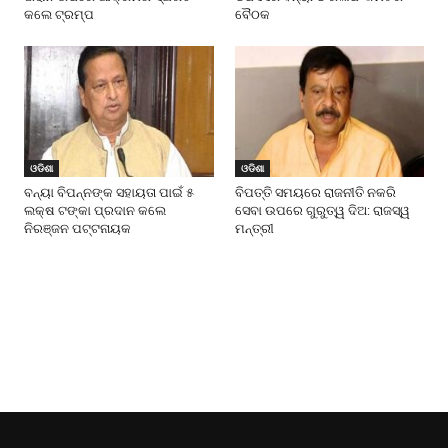
କଲେ ଟ୍ରମ୍ପ
ବୈଠକ
ଓଡିଶା
ଓଡିଶା
ବନ୍ୟା ବିପନ୍ନଙ୍କ ସହାୟତା ପାଇଁ ୫
ବିପତ୍ତି ସମୟରେ ରାଜନୀତି ନକରି
ଲକ୍ଷ ଟଙ୍କା ପ୍ରଦାନ କଲେ
ସେବା ଉପରେ ଗୁରୁତ୍ୱ ଦିଅ: ରାଜସ୍ୱ
ନିରଞ୍ଜନ ପଟ୍ଟନାୟକ
ମନ୍ତ୍ରୀ