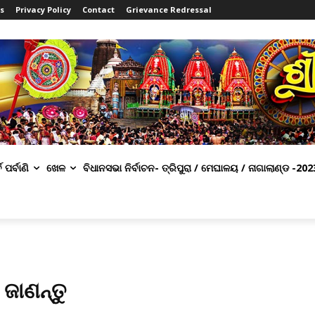
s
Privacy Policy
Contact
Grievance Redressal
ବ ପର୍ବାଣି
ଖେଳ
ବିଧାନସଭା ନିର୍ବାଚନ- ତ୍ରିପୁରା / ମେଘାଳୟ / ନାଗାଲାଣ୍ଡ -202
 ଜାଣନ୍ତୁ