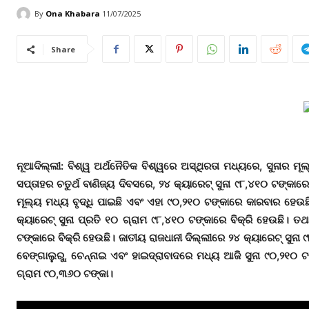
By
Ona Khabara
11/07/2025
Share
ନୂଆଦିଲ୍ଲୀ
: ବିଶ୍ୱ ଅର୍ଥନୈତିକ ବିଶ୍ୱରେ ଅସ୍ଥିରତା ମଧ୍ୟରେ, ସୁନାର ମ
ସପ୍ତାହର ଚତୁର୍ଥ ବାଣିଜ୍ୟ ଦିବସରେ, ୨୪ କ୍ୟାରେଟ୍ ସୁନା ୯୮,୪୧୦ ଟଙ୍କାରେ ବ
ମୂଲ୍ୟ ମଧ୍ୟ ବୃଦ୍ଧି ପାଇଛି ଏବଂ ଏହା ୯୦,୨୧୦ ଟଙ୍କାରେ କାରବାର ହେଉଛି
କ୍ୟାରେଟ୍ ସୁନା ପ୍ରତି ୧୦ ଗ୍ରାମ ୯୮,୪୧୦ ଟଙ୍କାରେ ବିକ୍ରି ହେଉଛି। ତ
ଟଙ୍କାରେ ବିକ୍ରି ହେଉଛି। ଜାତୀୟ ରାଜଧାନୀ ଦିଲ୍ଲୀରେ ୨୪ କ୍ୟାରେଟ୍ ସୁନ
ବେଙ୍ଗାଲୁରୁ, ଚେନ୍ନାଇ ଏବଂ ହାଇଦ୍ରାବାଦରେ ମଧ୍ୟ ଆଜି ସୁନା ୯୦,୨୧୦ ଟଙ
ଗ୍ରାମ ୯୦,୩୬୦ ଟଙ୍କା।