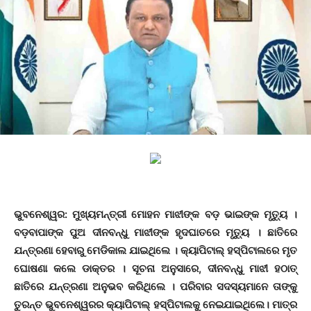
ଭୁବନେଶ୍ୱର:
ମୁଖ୍ୟମନ୍ତ୍ରୀ ମୋହନ ମାଝୀଙ୍କ ବଡ଼ ଭାଇଙ୍କ ମୃତ୍ୟୁ ।
ବଡ଼ବାପାଙ୍କ ପୁଅ ଦୀନବନ୍ଧୁ ମାଝୀଙ୍କ ହୃଦଘାତରେ ମୃତ୍ୟୁ । ଛାତିରେ
ଯନ୍ତ୍ରଣା ହେବାରୁ ମେଡିକାଲ ଯାଇଥିଲେ । କ୍ୟାପିଟାଲ୍ ହସ୍ପିଟାଲରେ ମୃତ
ଘୋଷଣା କଲେ ଡାକ୍ତର । ସୂଚନା ଅନୁସାରେ, ଦୀନବନ୍ଧୁ ମାଝୀ ହଠାତ୍
ଛାତିରେ ଯନ୍ତ୍ରଣା ଅନୁଭବ କରିଥିଲେ । ପରିବାର ସଦସ୍ୟମାନେ ତାଙ୍କୁ
ତୁରନ୍ତ ଭୁବନେଶ୍ୱରର କ୍ୟାପିଟାଲ୍ ହସ୍ପିଟାଲକୁ ନେଇଯାଇଥିଲେ। ମାତ୍ର