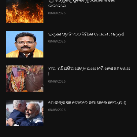
ଜାଳିଦେଲେ
08/08/2026
ରାସ୍ତାର ପ୍ରତି ୧୦୦ କିମିରେ ଗୋଶାଳା : ମନ୍ତ୍ରୀ
08/08/2026
ମାଆ ମଝିଘରିଆଣୀଙ୍କ ପାଖେ ଲାଗି ହେଲା ୫୬ ଭୋଗ
!
08/08/2026
ମୋଦୀଙ୍କ ସହ ଫୋନରେ କଥା ହେଲେ ନେତାନ୍ୟାହୁ
08/08/2026