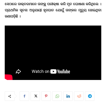
ସେଠାରେ ଡାକ୍ତରମାନେ ତାଙ୍କୁ ପରୀକ୍ଷା କରି ମୃତ ଘୋଷଣା କରିଥିଲେ ।
ପ୍ରାଥମିକ ସୂଚନା ଅନୁଯାୟୀ ହୃଦଘାତ ଯୋଗୁଁ ତାଙ୍କର ମୃତ୍ୟୁ ହୋଇଥିବା
ଜଣାପଡ଼ିଛି ।