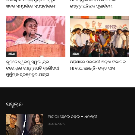
ଖବର ସମ୍ପର୍କରେ ସ୍ପଷ୍ଟୀକରଣ
ରାଷ୍ଟ୍ରପତିଙ୍କ ପୂଜାର୍ଚ୍ଚନା
ଓଡିଶା
ଓଡିଶା
ଭୁବନେଶ୍ୱରରୁ ସ୍ୱତନ୍ତ୍ର
ଓଡ଼ିଶାରେ ସରକାରୀ ଶିକ୍ଷା ବିଭାଗର
ଟ୍ରେନ୍‌ରେ ରାଷ୍ଟ୍ରପତି ଦ୍ରୌପଦୀ
ମା ବାପା ନାହାନ୍ତି- ଭକ୍ତ ଦାସ
ମୁର୍ମୁଙ୍କ ବ୍ରହ୍ମପୁର ଯାତ୍ରା
ପପୁଲାର
ଅଲଗା ହେଲେ ଚହଲ – ଧନଶ୍ରୀ
20/03/2025