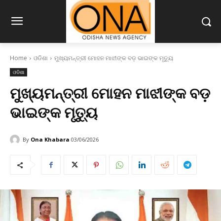
Home
ଓଡିଶା
ମୁଖ୍ୟମନ୍ତ୍ରୀ ମୋହନ ମାଝୀଙ୍କ ବଡ଼ ଭାଇଙ୍କ ମୃତ୍ୟୁ
ଓଡିଶା
ମୁଖ୍ୟମନ୍ତ୍ରୀ ମୋହନ ମାଝୀଙ୍କ ବଡ଼
ଭାଇଙ୍କ ମୃତ୍ୟୁ
By
Ona Khabara
03/06/2026