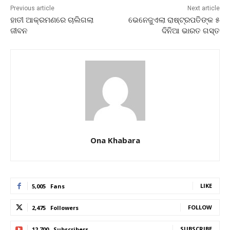
Previous article
Next article
ହାତୀ ଆକ୍ରମଣରେ ଚାଲିଗଲା
ଭେନେଜୁଏଲା ରାଷ୍ଟ୍ରପତିଙ୍କ ୫
ଜୀବନ
ଦିନିଆ ଭାରତ ଗସ୍ତ
Ona Khabara
LIKE
5,005
Fans
FOLLOW
2,475
Followers
SUBSCRIBE
12,700
Subscribers