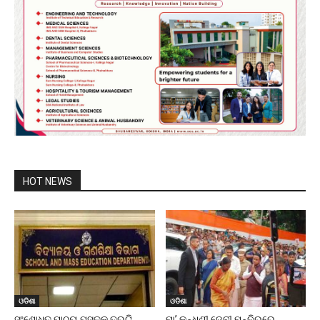
HOT NEWS
ଓଡିଶା
ଓଡିଶା
ସଂଶୋଧିତ ପାଠ୍ୟ ପୁସ୍ତକ ତ୍ରୁଟି
ମା’ କନ୍ଧୁଣୀ ଦେବୀ ମନ୍ଦିରରେ