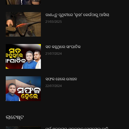
ଜାଣନ୍ତୁ ପୃଥିବୀରେ ‘ଲୁହା’ କେଉଁଠାରୁ ଆସିଲା
21/03/2025
ସତ କହୁଥିଲେ ସାଂଘାତିକ
21/07/2024
ସଫଳ ହେଲେ ମୋହନ
22/07/2024
ଲାଟେଷ୍ଟ
ପୂର୍ବ ଶତ୍ରୁତାରୁ ଯୁବକଙ୍କୁ ପେଟ୍ରୋଲ ଢାଳି