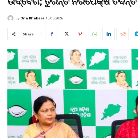
ଉଦ୍ବେଗ; ତୁରନ୍ତ ନିରପେକ୍ଷ ତଦନ୍ତ ଓ
By
Ona Khabara
15/06/2026
Share