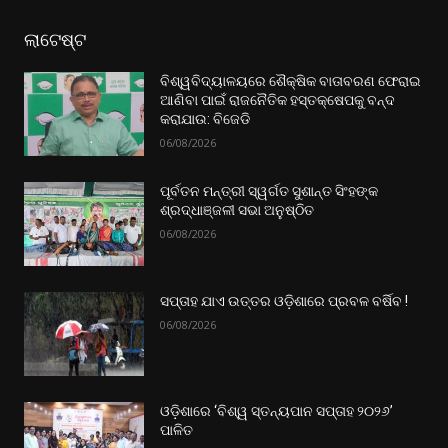
ଲାଟେଷ୍ଟ
ବିଶ୍ୱବିଦ୍ୟାଳୟରେ ଶୈକ୍ଷିକ ବାତାବରଣ ଫେରାଇ
ଆଣିବା ପାଇଁ ରାଜନୈତିକ ହସ୍ତକ୍ଷେପକୁ ବନ୍ଦ
କରାଯାଉ: ବିଜେଡି
06/08/2026
ପୂର୍ବତନ ମନ୍ତ୍ରୀ ସ୍ୱର୍ଗତ ସୁଶାନ୍ତ ସିଂହଙ୍କ
ଶ୍ରଦ୍ଧାଞ୍ଜଳୀ ସଭା ଅନୁଷ୍ଠିତ
06/08/2026
ସପ୍ତାହ ଯାଏ ଉତ୍ତର‌ ଓଡ଼ିଶାରେ ପ୍ରବଳ ବର୍ଷିବ !
06/08/2026
ଓଡ଼ିଶାରେ ‘ବିଶ୍ୱ ସ୍ତନ୍ୟପାନ ସପ୍ତାହ ୨୦୨୬’
ପାଳିତ