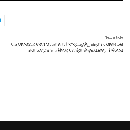
Next article
ଅତ୍ୟାବଶ୍ୟକ ସେବା ପ୍ରଦାନକାରୀ ସଂସ୍ଥାଗୁଡ଼ିକୁ ଇନ୍ଧନ ଯୋଗାଣରେ
ବାଧା ଉତ୍ପନ ନ କରିବାକୁ ଖୋର୍ଦ୍ଧା ଜିଲ୍ଲାପାଳଙ୍କ ନିର୍ଦ୍ଦେଶ