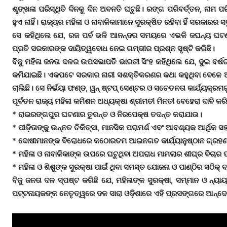
ଶୃଙ୍ଖଳା ପରିସ୍ଥିତି ଦିନକୁ ଦିନ ଅବନତି ଘଟୁଛି। ରଙ୍ଗ ପରିବର୍ତ୍ତନ, ନାମ 
ହୁଏ ନାହିଁ। ରାଜ୍ୟର ମହିଳା ଓ ନାବାଳିକାମାନେ ସୁରକ୍ଷିତ ରହିବା ହିଁ ସରକାରର
ସେ କହିଥିଲେ ଯେ, ରଜ ପର୍ବ ଭଳି ଆନନ୍ଦର ସମୟରେ ଏଭଳି ଜଘନ୍ୟ ଘଟଣା ସମଗ
ପ୍ରତି ସରକାରଙ୍କ ଦାୟିତ୍ୱବୋଧ ନେଇ ଗମ୍ଭୀର ପ୍ରଶ୍ନ ସୃଷ୍ଟି କରିଛି।
ବିଜୁ ମହିଳା ଜନତା ଦଳର ଉପସଭାପତି ଭାରତୀ ସିଂହ କହିଥିଲେ ଯେ, ଦୁଇ ବର୍
କମିଯାଇଛି। ଏକପଟେ ସରକାର ନାରୀ ସଶକ୍ତିକରଣର କଥା କହୁଥିବା ବେଳେ ଅନ୍
ଚାଲିଛି। ସେ ନିର୍ଭୟା ଫଣ୍ଡ, ୱନ୍ ଷ୍ଟପ୍ ସେଣ୍ଟର ଓ ସଚେତନତା କାର୍ଯ୍ୟକ୍ର
ପୂର୍ବତନ ରାଜ୍ୟ ମହିଳା କମିଶନ ଅଧ୍ୟକ୍ଷା ଶ୍ରୀମତୀ ମିନତୀ ବେହେରା ଦାବି 
* ରାଇରଙ୍ଗପୁର ଘଟଣାର ତୁରନ୍ତ ଓ ନିରପେକ୍ଷ ତଦନ୍ତ କରାଯାଉ।
* ପୀଡ଼ିତାଙ୍କୁ ଉନ୍ନତ ଚିକିତ୍ସା, ମାନସିକ ପରାମର୍ଶ ଏବଂ ଆବଶ୍ୟକ ଆର୍ଥି
* ଦୋଷୀମାନଙ୍କ ବିରୋଧରେ କଠୋରତମ ଆଇନଗତ କାର୍ଯ୍ୟାନୁଷ୍ଠାନ ଗ୍ରହ
* ମହିଳା ଓ ନାବାଳିକାଙ୍କ ଉପରେ ଘଟୁଥିବା ଅପରାଧ ମାମଲାର ଶୀଘ୍ର ବିଚାର ପାଇ
* ମହିଳା ଓ ଶିଶୁଙ୍କ ସୁରକ୍ଷା ପାଇଁ ଥିବା ସମସ୍ତ ଯୋଜନା ଓ ପାଣ୍ଠିର ସଠିକ୍ 
ବିଜୁ ଜନତା ଦଳ ସ୍ପଷ୍ଟ କରିଛି ଯେ, ମହିଳାଙ୍କ ସୁରକ୍ଷା, ସମ୍ମାନ ଓ ନ୍
ପଟ୍ଟନାୟକଙ୍କ ନେତୃତ୍ୱରେ ଦଳ ସାରା ଓଡ଼ିଶାରେ ଏହି ପ୍ରସଙ୍ଗରେ ଆନ୍ଦ