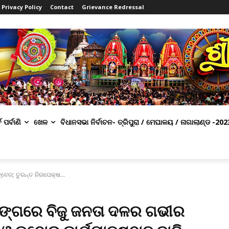
Privacy Policy
Contact
Grievance Redressal
ବ ପର୍ବାଣି
ଖେଳ
ବିଧାନସଭା ନିର୍ବାଚନ- ତ୍ରିପୁରା / ମେଘାଳୟ / ନାଗାଲାଣ୍ଡ -202
ବେଗ; ତୁରନ୍ତ ନିରପେକ୍ଷ...
ରସଙ୍ଗରେ ବିଜୁ ଜନତା ଦଳର ଗଭୀର