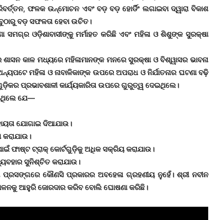
ପରିବର୍ତ୍ତନ, ଫଳକ ଉନ୍ମୋଚନ ଏବଂ ବଡ଼ ବଡ଼ ହୋର୍ଡିଂ ଲଗାଇବା ଦ୍ୱାରା ବିକାଶ
 ସବୁଠାରୁ ବଡ଼ ସଫଳତା ହେବା ଉଚିତ।
୍ର ଓଡ଼ିଶାବାସୀଙ୍କୁ ମର୍ମାହତ କରିଛି ଏବଂ ମହିଳା ଓ ଶିଶୁଙ୍କ ସୁରକ୍ଷା
ଷର ଶାସନ କାଳ ମଧ୍ୟରେ ମହିଳାମାନଙ୍କ ମନରେ ସୁରକ୍ଷା ଓ ବିଶ୍ୱାସର ଭାବନା
ୟପଟେ ମହିଳା ଓ ନାବାଳିକାଙ୍କ ଉପରେ ଅପରାଧ ଓ ନିର୍ଯାତନାର ଘଟଣା ବଢ଼ି
ମଗୁଡ଼ିକର ପ୍ରଭାବଶାଳୀ କାର୍ଯ୍ୟକାରିତା ଉପରେ ଗୁରୁତ୍ୱ ଦେଇଥିଲେ।
କରିଥିଲେ ଯେ—
କ ସହାୟତା ଯୋଗାଇ ଦିଆଯାଉ।
ଣ କରାଯାଉ।
ଁ ଫାଷ୍ଟ ଟ୍ରାକ୍ କୋର୍ଟଗୁଡ଼ିକୁ ଅଧିକ ସକ୍ରିୟ କରାଯାଉ।
ବ୍ୟବହାର ସୁନିଶ୍ଚିତ କରାଯାଉ।
ୟାୟ ପ୍ରସଙ୍ଗରେ କୌଣସି ପ୍ରକାରର ଅବହେଳା ଗ୍ରହଣୀୟ ନୁହେଁ। ଶ୍ରୀ ନବୀନ
ୋଳନକୁ ଆହୁରି ଜୋରଦାର କରିବ ବୋଲି ଘୋଷଣା କରିଛି।