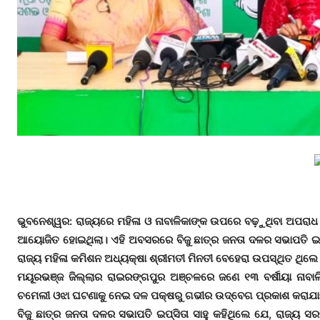
ଭୁବନେଶ୍ୱର: ରାଜ୍ୟରେ ମହିଳା ଓ ନାବାଳିକାଙ୍କ ଉପରେ ବଢ଼ୁଥିବା ଅପରାଧ ଘ
ଆୟୋଜିତ ହୋଇଥିଲା। ଏହି ଅବସରରେ ବିଜୁ ଛାତ୍ର ଜନତା ଦଳର ସଭାପତି ଇପ୍ସି
ରାଜ୍ୟ ମହିଳା କମିଶନ ଅଧ୍ୟକ୍ଷା ଶ୍ରୀମତୀ ମିନତୀ ବେହେରା ଉପସ୍ଥିତ ଥିଲେ
ମୟୂରଭଞ୍ଜ ଜିଲ୍ଲାର ରାଇରଙ୍ଗପୁର ଅଞ୍ଚଳରେ ଜଣେ ୧୩ ବର୍ଷୀୟା ନାବାଳି
ଚମେଲୀ ଓଝା ଘଟଣାକୁ ନେଇ ଦଳ ପକ୍ଷରୁ ଗଭୀର ଉଦ୍ବେଗ ପ୍ରକାଶ କରାଯା
ବିଜୁ ଛାତ୍ର ଜନତା ଦଳର ସଭାପତି ଇପ୍ସିତା ସାହୁ କହିଥିଲେ ଯେ, ରାଜ୍ୟ ସର