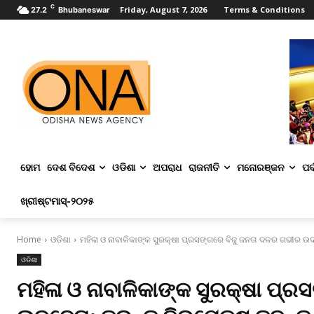
C
Friday, August 7, 2026
Terms & Conditions
27.2
Bhubaneswar
ହୋମ
ଦେଶ ବିଦେଶ
ଓଡିଶା
ଅପରାଧ
ରାଜନୀତି
ମନୋରଞ୍ଜନ
ପର୍
ଖ୍ରୀଷ୍ଟମାସ୍‌-୨୦୨୫
Home
ଓଡିଶା
ମହିଳା ଓ ନାବାଳିକାଙ୍କ ସୁରକ୍ଷା ପ୍ରସଙ୍ଗରେ ବିଜୁ ଜନତା ଦଳର ଗଭୀର ଉଦ୍
ଓଡିଶା
ମହିଳା ଓ ନାବାଳିକାଙ୍କ ସୁରକ୍ଷା ପ୍