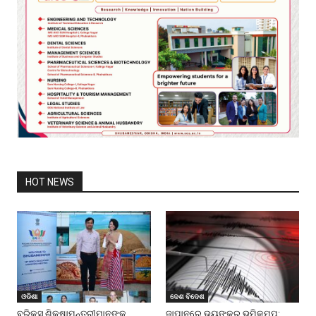
HOT NEWS
ଓଡିଶା
ଦେଶ ବିଦେଶ
ବ୍ରିକ୍ସ ଶିକ୍ଷାମନ୍ତ୍ରୀମାନଙ୍କ
ଜାପାନରେ ଭୟଙ୍କର ଭୂମିକମ୍ପ: