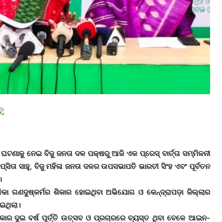
ଟଣାକୁ ନେଇ ବିଜୁ ଜନତା ଦଳ ପକ୍ଷରୁ ଆଜି ଏକ ପ୍ରେସ୍ ବାର୍ତ୍ତା ସମ୍ମିଳନୀ
ତା ସାହୁ, ବିଜୁ ମହିଳା ଜନତା ଦଳର ଉପସଭାପତି ଭାରତୀ ସିଂହ ଏବଂ ପୂର୍ବତନ
।
କା ଗଣଦୁଷ୍କର୍ମର ଶିକାର ହୋଇଥିବା ଅଭିଯୋଗ ଓ କେନ୍ଦ୍ରାପଡ଼ା ଜିଲ୍ଲାର
ଇଥିଲା।
କାର ଦୁଇ ବର୍ଷ ପୂର୍ତ୍ତି ଉତ୍ସବ ଓ ପ୍ରଚାରରେ ବ୍ୟସ୍ତ ଥିବା ବେଳେ ଆଇନ-