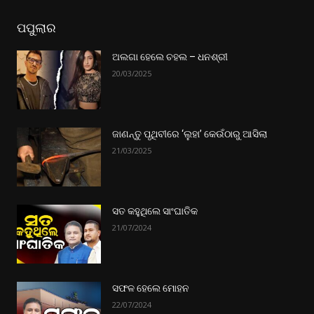
ପପୁଲାର
ଅଲଗା ହେଲେ ଚହଲ – ଧନଶ୍ରୀ
20/03/2025
ଜାଣନ୍ତୁ ପୃଥିବୀରେ ‘ଲୁହା’ କେଉଁଠାରୁ ଆସିଲା
21/03/2025
ସତ କହୁଥିଲେ ସାଂଘାତିକ
21/07/2024
ସଫଳ ହେଲେ ମୋହନ
22/07/2024