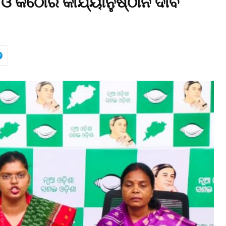
 କଠୋର କାର୍ଯ୍ୟାନୁଷ୍ଠାନ ଦାବି