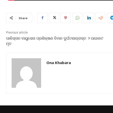
Share
Previous article
ପାକିସ୍ତାନ ବାୟୁସେନା ପ୍ରଶିକ୍ଷଣ ବିମାନ ଦୁର୍ଘଟଣାଗ୍ରସ୍ତ: ୨ ପାଇଲଟ
ମୃତ
Ona Khabara