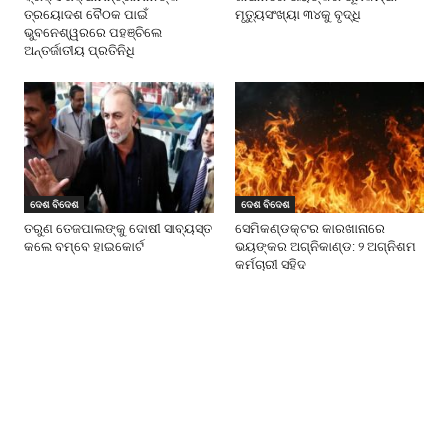
ତ୍ରୟୋଦଶ ବୈଠକ ପାଇଁ
ମୃତ୍ୟୁସଂଖ୍ୟା ୩୪କୁ ବୃଦ୍ଧି
ଭୁବନେଶ୍ୱରରେ ପହଞ୍ଚିଲେ
ଅନ୍ତର୍ଜାତୀୟ ପ୍ରତିନିଧି
ଦେଶ ବିଦେଶ
ଦେଶ ବିଦେଶ
ତରୁଣ ତେଜପାଲଙ୍କୁ ଦୋଷୀ ସାବ୍ୟସ୍ତ
ସେମିକଣ୍ଡକ୍ଟର କାରଖାନାରେ
କଲେ ବମ୍ବେ ହାଇକୋର୍ଟ
ଭୟଙ୍କର ଅଗ୍ନିକାଣ୍ଡ: ୨ ଅଗ୍ନିଶମ
କର୍ମଚାରୀ ସହିଦ