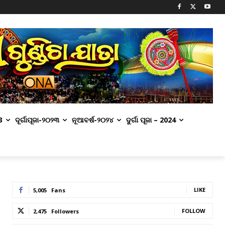
3
ଦୂର୍ଗାପୂଜା-୨୦୨୩
ନୂଆବର୍ଷ-୨୦୨୪
ଦୁର୍ଗା ପୂଜା – 2024
LIKE
5,005
Fans
FOLLOW
2,475
Followers