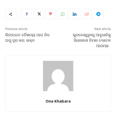
Previous article
Next article
ଲିଙ୍ଗଗତ ବୈଷମ୍ୟ ଆଗ ନିଜ
ଭୁବନେଶ୍ୱରରୁ ଆବୁଧାବିକୁ
ଘରୁ ଦୂର କର: ଭକ୍ତ
ସିଧାସଳଖ ବିମାନ ଚଳାଚଳ
ଆରମ୍ଭ
Ona Khabara