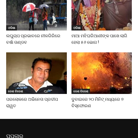
ଓଡିଶା
ଓଡିଶା
ଲଘୁଚାପ ପ୍ରଭାବରେ ନୀଳଗିରିରେ
ମାଆ ମଝିଘରିଆଣୀଙ୍କ ପାଖେ ଲାଗି
ବର୍ଷା ତାଣ୍ଡବ
ହେଲା ୫୬ ଭୋଗ !
ଦେଶ ବିଦେଶ
ଦେଶ ବିଦେଶ
ପରଲୋକରେ ଅଭିନେତା ପ୍ରଦୀପ
ଦୁବାଇରେ ୨୦ ମିନିଟ୍ ମଧ୍ୟରେ ୭
ରାୱତ
ବିସ୍ଫୋରଣ
ପପୁଲାର