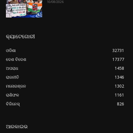
10/08/2026
କ୍ୟାଟେଗୋରୀ
ଓଡିଶା
32731
ଦେଶ ବିଦେଶ
17377
ଅପରାଧ
1458
ରାଜନୀତି
1346
ମନୋରଞ୍ଜନ
1302
ରାଶିଫଳ
1161
ବିଜିନେସ୍
826
ଆରକାଇଭ