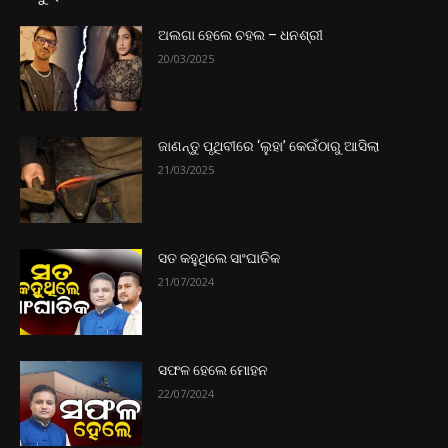
ଅଲଗା ହେଲେ ଚହଲ – ଧନଶ୍ରୀ
20/03/2025
ଜାଣନ୍ତୁ ପୃଥିବୀରେ ‘ଲୁହା’ କେଉଁଠାରୁ ଆସିଲା
21/03/2025
ସତ କହୁଥିଲେ ସାଂଘାତିକ
21/07/2024
ସଫଳ ହେଲେ ମୋହନ
22/07/2024