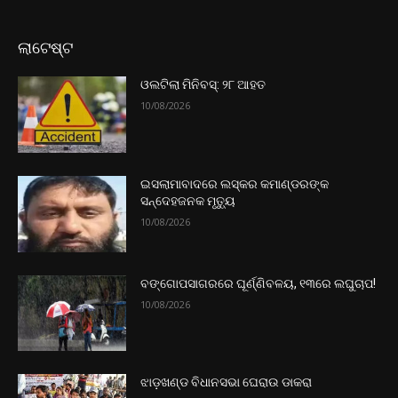
ଲାଟେଷ୍ଟ
ଓଲଟିଲା ମିନିବସ୍: ୨୮ ଆହତ
10/08/2026
ଇସଲାମାବାଦରେ ଲସ୍କର କମାଣ୍ଡରଙ୍କ
ସନ୍ଦେହଜନକ ମୃତ୍ୟୁ
10/08/2026
ବଙ୍ଗୋପସାଗରରେ ଘୂର୍ଣ୍ଣିବଳୟ, ୧୩ରେ ଲଘୁଚାପ!
10/08/2026
ଝାଡ଼ଖଣ୍ଡ ବିଧାନସଭା ଘେରାଉ ଡାକରା