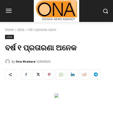
Home
ଓଡିଶା
ବର୍ଷ ୧ ପ୍ରତାରଣା ଅନେକ
ଓଡିଶା
ବର୍ଷ ୧ ପ୍ରତାରଣା ଅନେକ
By
Ona Khabara
12/06/2025