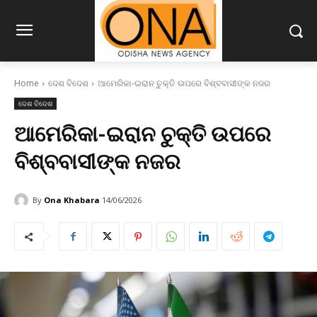
Home
ଦେଶ ବିଦେଶ
ଆମେରିକା-ଇରାନ ଚୁକ୍ତି ଉପରେ ବିଶ୍ବବାସୀଙ୍କ ନଜର
ଦେଶ ବିଦେଶ
ଆମେରିକା-ଇରାନ ଚୁକ୍ତି ଉପରେ
ବିଶ୍ବବାସୀଙ୍କ ନଜର
By
Ona Khabara
14/06/2026