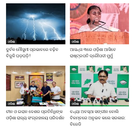
ଓଡିଶା
ଓଡିଶା
ଦୁର୍ବଳ ମୌସୁମୀ ପ୍ରଭାବରେ ବଢ଼ିବ
ଆସନ୍ତା ୩ରେ ଓଡ଼ିଶା ଆସିବେ
ବିଜୁଳି ଘଡ଼ଘଡ଼ି !
ରାଷ୍ଟ୍ରପତି ଦ୍ରୌପଦୀ ମୁର୍ମୁ
ଓଡିଶା
ଓଡିଶା
ଚୀନ ଓ ଇରାନ ଦେଶର ପ୍ରତିନିଧିଙ୍କ
ବନ୍ୟା ଅବସ୍ଥା ସଙ୍ଗୀନ ବୋଲି
ଓଡ଼ିଶା ରାଜ୍ୟ ସଂଗ୍ରହାଳୟ ପରିଦର୍ଶନ
ବିଳମ୍ବରେ ଅନୁଭବ କଲେ ସରକାର:
ବିଜେଡି