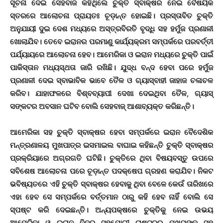
ସୂଚନା ଦେଇ ସେହବାଜ କହିଥିଲେ ଚୁକ୍ତି ସ୍ବାକ୍ଷର ନେଇ ବୈଷୟିକ
ସ୍ତରରେ ଆଲୋଚନା ପ୍ରାୟତଃ ଚୂଡ଼ାନ୍ତ ହୋଇଛି। ପ୍ରସ୍ତାବିତ ଚୁକ୍ତି
ଅନୁଯାୟୀ ଦୁଇ ଦେଶ ମଧ୍ୟରେ ଅସ୍ତ୍ରବିରତି ବୃଦ୍ଧି ସହ ହର୍ମୁଜ ପ୍ରଣାଳୀ
ଖୋଲାଯିବ। ତେବେ ଇରାନର ପରମାଣୁ କାର୍ଯ୍ୟକ୍ରମ ସମ୍ପର୍କରେ ପରବର୍ତ୍ତୀ
ପର୍ଯ୍ୟାୟରେ ଆଲୋଚନା ହେବ। ଆମେରିକା ଓ ଇରାନ ମଧ୍ୟରେ ଚୁକ୍ତି ପାଇଁ
ପାକିସ୍ତାନ ମଧ୍ୟସ୍ଥତା ଜାରି ରଖିଛି। ଯୁଦ୍ଧ ବନ୍ଦ ହେବା ପରେ ହର୍ମୁଜ
ପ୍ରଣାଳୀ ଦେଇ ସ୍ବାଭାବିକ ଭାବେ ତୈଳ ଓ ଗ୍ୟାସ୍‌ବାହୀ ଜାହାଜ ଚଳାଚଳ
କରିବ। ଯାହାଫଳରେ ବିଶ୍ବବ୍ୟାପୀ ଦେଖା ଦେଇଥିବା ତୈଳ, ଗ୍ୟାସ୍‌
ସଙ୍କଟର ଅବସାନ ଘଟିବ ବୋଲି ସେହବାଜ୍‌ ଆଶାବ୍ୟକ୍ତ କରିଛନ୍ତି।
ଆମେରିକା ସହ ଚୁକ୍ତି ସ୍ବାକ୍ଷର ହେବା ସମ୍ପର୍କରେ ଇରାନ ବୈଦେଶିକ
ମନ୍ତ୍ରଣାଳୟ ମୁଖପାତ୍ର ଇସମାଇଲ ବାଘାଇ କହିଛନ୍ତି ଚୁକ୍ତି ସ୍ବାକ୍ଷର
ପ୍ରକ୍ରିୟାରେ ଅଗ୍ରଗତି ଘଟିଛି। ଚୁକ୍ତିରେ ଥିବା ବିଷୟବସ୍ତୁ ଉପରେ
ସବିଶେଷ ଆଲୋଚନା ପରେ ଚୂଡ଼ାନ୍ତ ପଦକ୍ଷେପ ଗ୍ରହଣ କରାଯିବ। ନିକଟ
ଭବିଷ୍ୟତରେ ଏହି ଚୁକ୍ତି ସ୍ବାକ୍ଷର ହେବାକୁ ଥିବା ବେଳେ କେଉଁ ତାରିଖରେ
ଏହା ହେବ ସେ ସମ୍ପର୍କରେ ବର୍ତ୍ତମାନ ଠାରୁ କହି ହେବ ନାହିଁ ବୋଲି ସେ
ସ୍ପଷ୍ଟ କରି ଦେଇଛନ୍ତି। ଅନ୍ୟପକ୍ଷରେ ଚୁକ୍ତିକୁ ନେଇ ଉଭୟ
ଆମେରିକା ଓ ଇରାନ ନିଜର ସହଯୋଗୀ ରାଷ୍ଟ୍ରର ମୁଖ୍ୟଙ୍କ ସହ