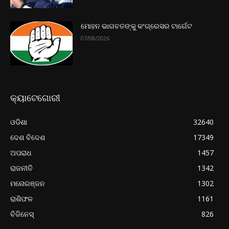
ମୋହନ ଭାଗବତଙ୍କୁ କଂଗ୍ରେସର ଟାର୍ଗେଟ
07/08/2026
କ୍ୟାଟେଗୋରୀ
ଓଡିଶା
32640
ଦେଶ ବିଦେଶ
17349
ଅପରାଧ
1457
ରାଜନୀତି
1342
ମନୋରଞ୍ଜନ
1302
ରାଶିଫଳ
1161
ବିଜିନେସ୍
826