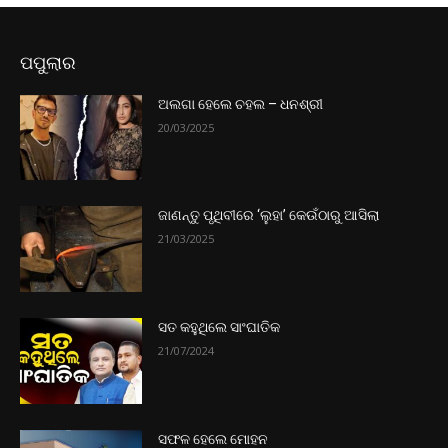
ପପୁଲାର
ଅଲଗା ହେଲେ ଚହଲ – ଧନଶ୍ରୀ
20/03/2025
ଜାଣନ୍ତୁ ପୃଥିବୀରେ ‘ଲୁହା’ କେଉଁଠାରୁ ଆସିଲା
21/03/2025
ସତ କହୁଥିଲେ ସାଂଘାତିକ
21/07/2024
ସଫଳ ହେଲେ ମୋହନ