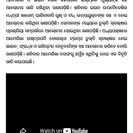
ଆଲୋଚନା ଜାରି ରଖିଥିବା ଜଣାପଡ଼ିଛି। ଶନିବାର ଇରାନ ଉପବୈଦେଶିକ
ମନ୍ତ୍ରୀ କାଜେମ୍‌ ଘାରିବାବାଦି ରୁଷ୍‌ ଓ ଚୀନ୍‌ ଉଚ୍ଚାୟୁକ୍ତଙ୍କ ସହ ଏ ନେଇ
ଆଲୋଚନା କରିଥିବା ଜଣାପଡ଼ିଛି। ସେମାନଙ୍କ ମଧ୍ୟରେ ଚୁକ୍ତି ସ୍ବାକ୍ଷର
ପ୍ରକ୍ରିୟା ସମ୍ପର୍କରେ ଆଲୋଚନା ହୋଇଥିବା ଜଣାପଡ଼ିଛି। ଅନ୍ୟପକ୍ଷରେ
ଆମେରିକା ରାଷ୍ଟ୍ରପତି ଡୋନାଲ୍ଡ ଟ୍ରମ୍ପ ଚୁକ୍ତି ସ୍ବାକ୍ଷର ନେଇ
ଭାରତ, ଫ୍ରାନ୍ସ ଓ ଇଜିପ୍ଟର ନେତୃବର୍ଗଙ୍କ ସହ ଆଲୋଚନା କରିବେ ବୋଲି
ଜଣାପଡ଼ିଛି। ଶନିବାର ଆମେରିକା ତରଫରୁ ହର୍ମୁଜ ସ୍ଥିତିକୁ ନେଇ ଏକ ବିବୃତି
ଜାରି କରାଯାଇଛି।