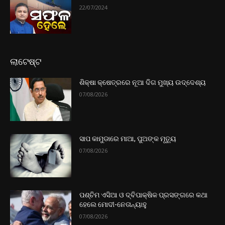
22/07/2024
ଲାଟେଷ୍ଟ
ଶିକ୍ଷା କ୍ଷେତ୍ରରେ ନୂଆ ଦିଗ ମୁଖ୍ୟ ଉଦ୍ଦେଶ୍ୟ
07/08/2026
ସାପ କାମୁଡାରେ ମାଆ, ପୁଅଙ୍କ ମୃତ୍ୟୁ
07/08/2026
ପଶ୍ଚିମ ଏସିଆ ଓ ଦ୍ବିପାକ୍ଷିକ ପ୍ରସଙ୍ଗରେ କଥା
ହେଲେ ମୋଦୀ-ନେତାନ୍ୟାହୁ
07/08/2026