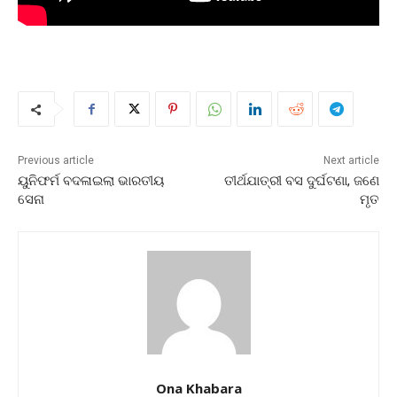
Previous article
Next article
ୟୁନିଫର୍ମ ବଦଳାଇଲା ଭାରତୀୟ
ତୀର୍ଥଯାତ୍ରୀ ବସ ଦୁର୍ଘଟଣା, ଜଣେ
ସେନା
ମୃତ
Ona Khabara