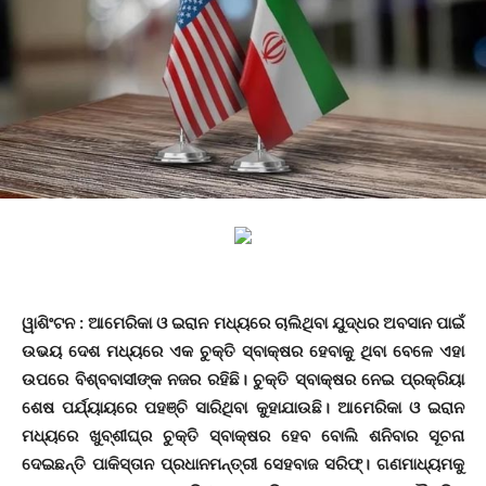
ୱାଶିଂଟନ : ଆମେରିକା ଓ ଇରାନ ମଧ୍ୟରେ ଚାଲିଥିବା ଯୁଦ୍ଧର ଅବସାନ ପାଇଁ
ଉଭୟ ଦେଶ ମଧ୍ୟରେ ଏକ ଚୁକ୍ତି ସ୍ବାକ୍ଷର ହେବାକୁ ଥିବା ବେଳେ ଏହା
ଉପରେ ବିଶ୍ବବାସୀଙ୍କ ନଜର ରହିଛି। ଚୁକ୍ତି ସ୍ବାକ୍ଷର ନେଇ ପ୍ରକ୍ରିୟା
ଶେଷ ପର୍ଯ୍ୟାୟରେ ପହଞ୍ଚି ସାରିଥିବା କୁହାଯାଉଛି। ଆମେରିକା ଓ ଇରାନ
ମଧ୍ୟରେ ଖୁବ୍‌ଶୀଘ୍ର ଚୁକ୍ତି ସ୍ବାକ୍ଷର ହେବ ବୋଲି ଶନିବାର ସୂଚନା
ଦେଇଛନ୍ତି ପାକିସ୍ତାନ ପ୍ରଧାନମନ୍ତ୍ରୀ ସେହବାଜ ସରିଫ୍‌। ଗଣମାଧ୍ୟମକୁ