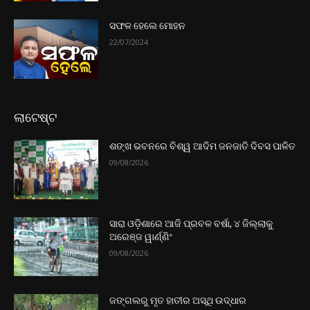
ସଫଳ ହେଲେ ମୋହନ
22/07/2024
ଲାଟେଷ୍ଟ
ଶଙ୍ଖ ଭବନରେ ବିଶ୍ୱ ଆଦିମ ଜନଜାତି ଦିବସ ପାଳିତ
09/08/2026
ସାରା ଓଡ଼ିଶାରେ ଆଜି ପ୍ରବଳ ବର୍ଷା, ୪ ଜିଲ୍ଲାକୁ
ଅରେଞ୍ଜ ୱାର୍ଣ୍ଣିଂ
09/08/2026
ଜଙ୍ଗଲରୁ ମୃତ ହାତୀର ଅସ୍ଥି ଉଦ୍ଧାର