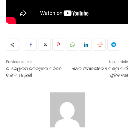
Previous article
Next article
ଇ-କେୱାଇସି କରିନଥିଲେ ମିଳିବନି
ଏଥର ଦୀପାବଳୀରେ ୨ ଘଣ୍ଟା ପାଇଁ
ଚାଉଳ: ମନ୍ତ୍ରୀ
ଫୁଟିବ ବାଣ