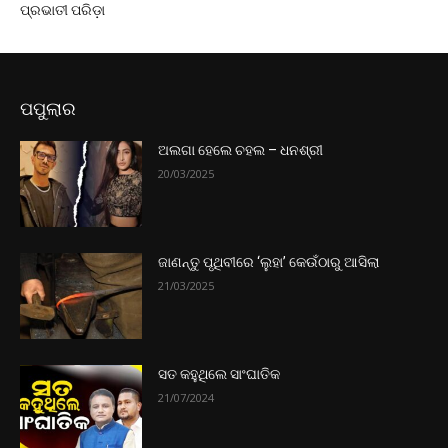
ପ୍ରଭାତୀ ପରିଡ଼ା
ପପୁଲାର
ଅଲଗା ହେଲେ ଚହଲ – ଧନଶ୍ରୀ
20/03/2025
ଜାଣନ୍ତୁ ପୃଥିବୀରେ ‘ଲୁହା’ କେଉଁଠାରୁ ଆସିଲା
21/03/2025
ସତ କହୁଥିଲେ ସାଂଘାତିକ
21/07/2024