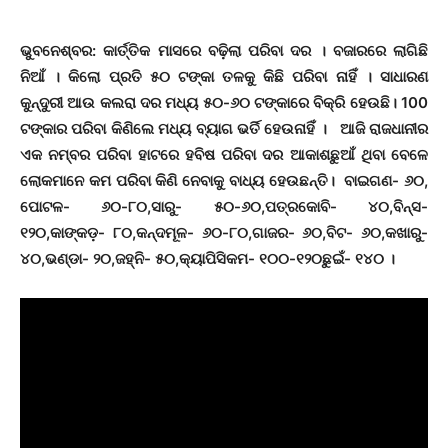
ଭୁବନେଶ୍ବର: କାର୍ତ୍ତିକ ମାସରେ ବଢ଼ିଲା ପରିବା ଦର । ବଜାରରେ ଲାଗିଛି
ନିଆଁ । କିଲୋ ପ୍ରତି ୫୦ ଟଙ୍କା ତଳକୁ କିଛି ପରିବା ନାହିଁ । ସାଧାରଣ
କୁନ୍ଦୁରୀ ଆଉ କଲରା ଦର ମଧ୍ୟ ୫୦-୬୦ ଟଙ୍କାରେ ବିକ୍ରି ହେଉଛି। 100
ଟଙ୍କାର
ପରିବା
କିଣିଲେ
ମଧ୍ୟ
ବ୍ୟାଗ
ଭର୍ତି
ହେଉନାହିଁ
। ଆଜି ରାଜଧାନୀର
ଏକ ନମ୍ବର ପରିବା ହାଟରେ ହବିଷ ପରିବା ଦର ଆକାଶଛୁଆଁ ଥିବା ବେଳେ
ଲୋକମାନେ କମ ପରିବା କିଣି ନେବାକୁ ବାଧ୍ୟ ହେଉଛନ୍ତି। ବାଇଗଣ- ୬୦,
ପୋଟଳ- ୬୦-୮୦,ସାରୁ- ୫୦-୬୦,ପତ୍ରକୋବି- ୪୦,ବିନ୍ସ-
୧୨୦,କାଙ୍କଡ଼- ୮୦,କନ୍ଦମୂଳ- ୬୦-୮୦,ଗାଜର- ୬୦,ବିଟ- ୬୦,କଖାରୁ-
୪୦,ଭଣ୍ଡା- ୨୦,ଜହ୍ନି- ୫୦,କ୍ୟାପିସିକମ- ୧୦୦-୧୨୦ଛୁଇଁ- ୧୪୦ ।