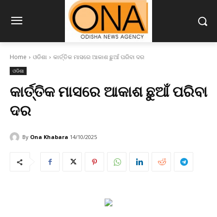
Home
ଓଡିଶା
କାର୍ତ୍ତିକ ମାସରେ ଆକାଶ ଛୁଆଁ ପରିବା ଦର
ଓଡିଶା
କାର୍ତ୍ତିକ ମାସରେ ଆକାଶ ଛୁଆଁ ପରିବା
ଦର
By
Ona Khabara
14/10/2025