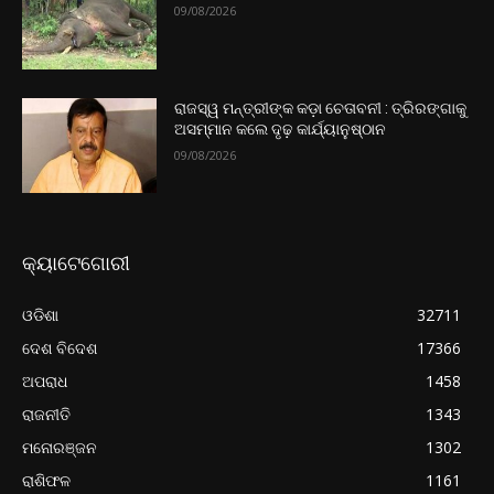
09/08/2026
ରାଜସ୍ୱ ମନ୍ତ୍ରୀଙ୍କ କଡ଼ା ଚେତାବନୀ : ତ୍ରିରଙ୍ଗାକୁ
ଅସମ୍ମାନ କଲେ ଦୃଢ଼ କାର୍ଯ୍ୟାନୁଷ୍ଠାନ
09/08/2026
କ୍ୟାଟେଗୋରୀ
ଓଡିଶା
32711
ଦେଶ ବିଦେଶ
17366
ଅପରାଧ
1458
ରାଜନୀତି
1343
ମନୋରଞ୍ଜନ
1302
ରାଶିଫଳ
1161