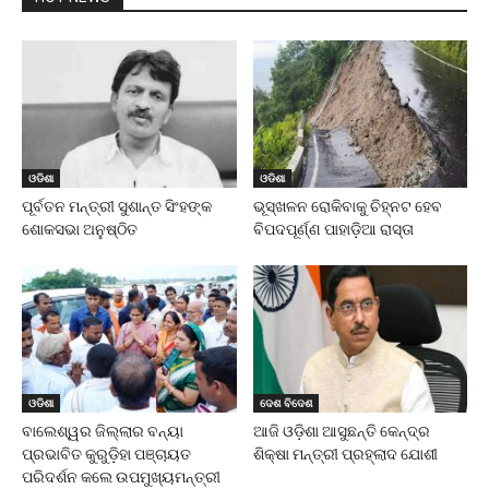
ଓଡିଶା
ଓଡିଶା
ପୂର୍ବତନ ମନ୍ତ୍ରୀ ସୁଶାନ୍ତ ସିଂହଙ୍କ
ଭୂସ୍ଖଳନ ରୋକିବାକୁ ଚିହ୍ନଟ ହେବ
ଶୋକସଭା ଅନୁଷ୍ଠିତ
ବିପଦପୂର୍ଣ୍ଣ ପାହାଡ଼ିଆ ରାସ୍ତା
ଓଡିଶା
ଦେଶ ବିଦେଶ
ବାଲେଶ୍ୱର ଜିଲ୍ଲାର ବନ୍ୟା
ଆଜି ଓଡ଼ିଶା ଆସୁଛନ୍ତି କେନ୍ଦ୍ର
ପ୍ରଭାବିତ କୁରୁଡ଼ିହା ପଞ୍ଚାୟତ
ଶିକ୍ଷା ମନ୍ତ୍ରୀ ପ୍ରହ୍ଲାଦ ଯୋଶୀ
ପରିଦର୍ଶନ କଲେ ଉପମୁଖ୍ୟମନ୍ତ୍ରୀ