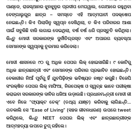
ପାଣ୍ଡେ, ରାଜସ୍ଥାନର ଝୁନଝୁନୁର ପ୍ରଦୀପ ମେଘୱାଲ, ଗୋଆରେ ରହୁଥିବା
ବେଙ୍ଗାଲୁରୁର ଛାତ୍ର – ସମସ୍ତେ ଏହି ଆତ୍ମଘାତୀ ପଦକ୍ଷେପ
ନେଇଛନ୍ତି। କିଏ ପିଲାଦିନୁ ସ୍ୱପ୍ନ ଦେଖିଥିଲା, ତ କିଏ ପରିବାରର ଆଶା
ପାଇଁ ସବୁକିଛି ବାଜି ଲଗାଇ ଦେଇଥିଲା, ବର୍ଷ ବର୍ଷ ଧରି ପ୍ରସ୍ତୁତି କରିଥିଲା।
କିନ୍ତୁ ମୋଦୀ ସରକାରଙ୍କ ଦୁର୍ନୀତିଗ୍ରସ୍ତ ଏବଂ ଅପାରଗ ବ୍ୟବସ୍ଥା
ସେମାନଙ୍କ ସ୍ୱପ୍ନକୁ ଚୂରମାର କରିଦେଲା।
ମୋଦୀ ଶାସନରେ ୯୦ ରୁ ଅଧିକ ପେପର ଲିକ୍ ହୋଇସାରିଛି। ୯ କୋଟିରୁ
ଅଧିକ ଛାତ୍ରଛାତ୍ରୀ ଏବଂ ସେମାନଙ୍କ ପରିବାର ପ୍ରଭାବିତ ହୋଇଛନ୍ତି।
ବେକାରୀର ନିଆଁ ପୂର୍ବରୁ ହିଁ ଯୁବପିଢ଼ିଙ୍କ ଭବିଷ୍ୟତ ନଷ୍ଟ କରୁଛି। ବିଜେପି
ସଂରକ୍ଷିତ ପେପର ଲିକ୍ ମାଫିଆ, ନିରପେକ୍ଷ ଓ ସ୍ୱଚ୍ଛ ଭାବେ ପରୀକ୍ଷା
କରାଇବା ସରକାରଙ୍କ ଦାବିର ଧଜିଆ ଉଡ଼ାଉଛି। ପ୍ରଧାନମନ୍ତ୍ରୀ ମୋଦୀ ଜୀ
ଏବେ ନିଜେ “ଫ୍ୟାକ୍ଟ ଚେକ୍” (ତଥ୍ୟ ଯାଞ୍ଚ) କରିବାକୁ ଲାଗିଛନ୍ତି…
ଗତକାଲି ସେ “Ease of Living” (ସହଜ ଜୀବନଧାରଣ) ଉପରେ tweet
କରିଥିଲେ, କିନ୍ତୁ NEET ପେପର ଲିକ୍ ଏବଂ ଛାତ୍ରଛାତ୍ରୀଙ୍କ
ଆତ୍ମହତ୍ୟା ଉପରେ ଚୁପ୍ ରହିଲେ।