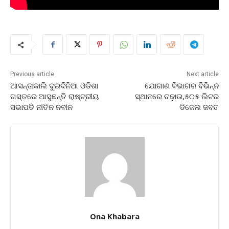
Previous article
Next article
ଆସନ୍ତାକାଲି ଦୁଇଦିନିଆ ଓଡିଶା
ଯୋଗାଣ ବିଭାଗର ବିଭିନ୍ନ
ଗସ୍ତରେ ଆସୁଛନ୍ତି ରାଷ୍ଟ୍ରୀୟ
ସ୍ଥାନରେ ଚଢ଼ାଉ,୫୦୫ ଲିଟର
ସଭାପତି ନୀତିନ ନବୀନ
ଡିଜେଲ ଜବତ
Ona Khabara