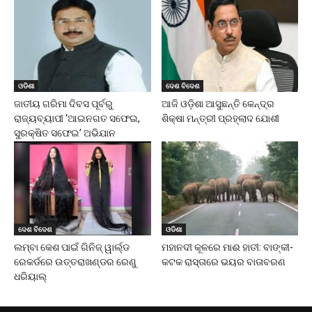
ଓଡିଶା
ଦେଶ ବିଦେଶ
ଜାତୀୟ ଗରିମା ଦିବସ ପୂର୍ବରୁ
ଆଜି ଓଡ଼ିଶା ଆସୁଛନ୍ତି କେନ୍ଦ୍ର
ରାଜ୍ୟବ୍ୟାପୀ ‘ଆଇନଗତ ସଫେଇ,
ଶିକ୍ଷା ମନ୍ତ୍ରୀ ପ୍ରହ୍ଲାଦ ଯୋଶୀ
ସୁରକ୍ଷିତ ସଫେଇ’ ଅଭିଯାନ
ଦେଶ ବିଦେଶ
ଓଡିଶା
ଲମ୍ବା କେଶ ପାଇଁ ଗିନିଜ୍ ୱାର୍ଲ୍ଡ
ମହାନଦୀ କୂଳରେ ମାଈ ହାତୀ: ବାଙ୍କୀ-
ରେକର୍ଡରେ ଉତ୍ତରାଖଣ୍ଡର ରେଣୁ
କଟକ ରାସ୍ତାରେ ଭୟର ବାତାବରଣ
ଧରିୟାଲ୍