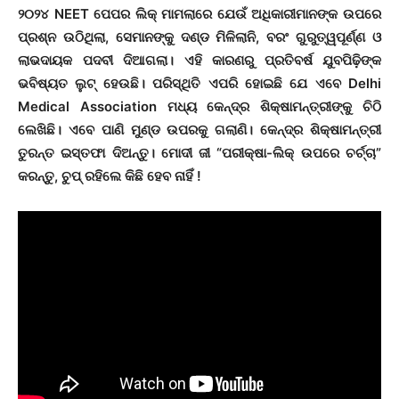
୨୦୨୪ NEET ପେପର ଲିକ୍ ମାମଲାରେ ଯେଉଁ ଅଧିକାରୀମାନଙ୍କ ଉପରେ
ପ୍ରଶ୍ନ ଉଠିଥିଲା, ସେମାନଙ୍କୁ ଦଣ୍ଡ ମିଳିଲାନି, ବରଂ ଗୁରୁତ୍ୱପୂର୍ଣ୍ଣ ଓ
ଲାଭଦାୟକ ପଦବୀ ଦିଆଗଲା। ଏହି କାରଣରୁ ପ୍ରତିବର୍ଷ ଯୁବପିଢ଼ିଙ୍କ
ଭବିଷ୍ୟତ ଲୁଟ୍ ହେଉଛି। ପରିସ୍ଥିତି ଏପରି ହୋଇଛି ଯେ ଏବେ Delhi
Medical Association ମଧ୍ୟ କେନ୍ଦ୍ର ଶିକ୍ଷାମନ୍ତ୍ରୀଙ୍କୁ ଚିଠି
ଲେଖିଛି। ଏବେ ପାଣି ମୁଣ୍ଡ ଉପରକୁ ଗଲାଣି। କେନ୍ଦ୍ର ଶିକ୍ଷାମନ୍ତ୍ରୀ
ତୁରନ୍ତ ଇସ୍ତଫା ଦିଅନ୍ତୁ। ମୋଦୀ ଜୀ “ପରୀକ୍ଷା-ଲିକ୍ ଉପରେ ଚର୍ଚ୍ଚା”
କରନ୍ତୁ, ଚୁପ୍ ରହିଲେ କିଛି ହେବ ନାହିଁ !