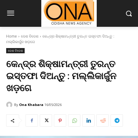
Home
ଦେଶ ବିଦେଶ
କେନ୍ଦ୍ର ଶିକ୍ଷାମନ୍ତ୍ରୀ ତୁରନ୍ତ ଇସ୍ତଫା ଦିଅନ୍ତୁ :
ମଲ୍ଲିକାର୍ଜୁନ ଖଡ଼ଗେ
ଦେଶ ବିଦେଶ
କେନ୍ଦ୍ର ଶିକ୍ଷାମନ୍ତ୍ରୀ ତୁରନ୍ତ
ଇସ୍ତଫା ଦିଅନ୍ତୁ : ମଲ୍ଲିକାର୍ଜୁନ
ଖଡ଼ଗେ
By
Ona Khabara
16/05/2026