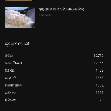
ହୀରାକୁଦର ଆଉ ୪ଟି ଗେଟ୍‌ ଖୋଲିଲା
09/08/2026
କ୍ୟାଟେଗୋରୀ
ଓଡିଶା
32710
ଦେଶ ବିଦେଶ
17366
ଅପରାଧ
1458
ରାଜନୀତି
1343
ମନୋରଞ୍ଜନ
1302
ରାଶିଫଳ
1161
ବିଜିନେସ୍
826