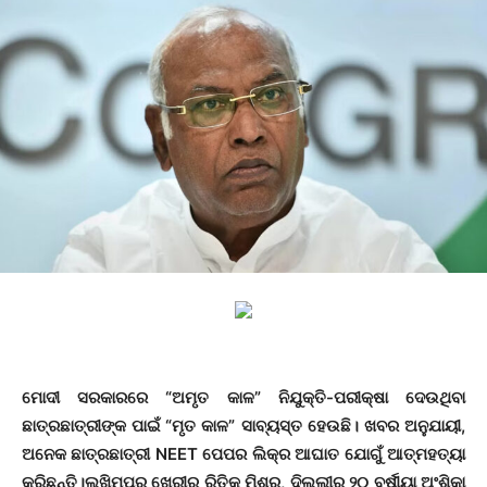
ମୋଦୀ ସରକାରରେ “ଅମୃତ କାଳ” ନିଯୁକ୍ତି-ପରୀକ୍ଷା ଦେଉଥିବା
ଛାତ୍ରଛାତ୍ରୀଙ୍କ ପାଇଁ “ମୃତ କାଳ” ସାବ୍ୟସ୍ତ ହେଉଛି। ଖବର ଅନୁଯାୟୀ,
ଅନେକ ଛାତ୍ରଛାତ୍ରୀ NEET ପେପର ଲିକ୍‌ର ଆଘାତ ଯୋଗୁଁ ଆତ୍ମହତ୍ୟା
କରିଛନ୍ତି।ଲଖିମପୁର ଖେରୀର ରିତିକ ମିଶ୍ର, ଦିଲ୍ଲୀର ୨୦ ବର୍ଷୀୟା ଅଂଶିକା