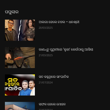
ପପୁଲାର
ଅଲଗା ହେଲେ ଚହଲ – ଧନଶ୍ରୀ
20/03/2025
ଜାଣନ୍ତୁ ପୃଥିବୀରେ ‘ଲୁହା’ କେଉଁଠାରୁ ଆସିଲା
21/03/2025
ସତ କହୁଥିଲେ ସାଂଘାତିକ
21/07/2024
ସଫଳ ହେଲେ ମୋହନ
22/07/2024