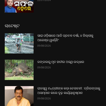
ଲାଟେଷ୍ଟ
ସାରା ଓଡ଼ିଶାରେ ଆଜି ପ୍ରବଳ ବର୍ଷା, ୪ ଜିଲ୍ଲାକୁ
ଅରେଞ୍ଜ ୱାର୍ଣ୍ଣିଂ
09/08/2026
ଜଙ୍ଗଲରୁ ମୃତ ହାତୀର ଅସ୍ଥି ଉଦ୍ଧାର
09/08/2026
ରାଜସ୍ୱ ମନ୍ତ୍ରୀଙ୍କ କଡ଼ା ଚେତାବନୀ : ତ୍ରିରଙ୍ଗାକୁ
ଅସମ୍ମାନ କଲେ ଦୃଢ଼ କାର୍ଯ୍ୟାନୁଷ୍ଠାନ
09/08/2026