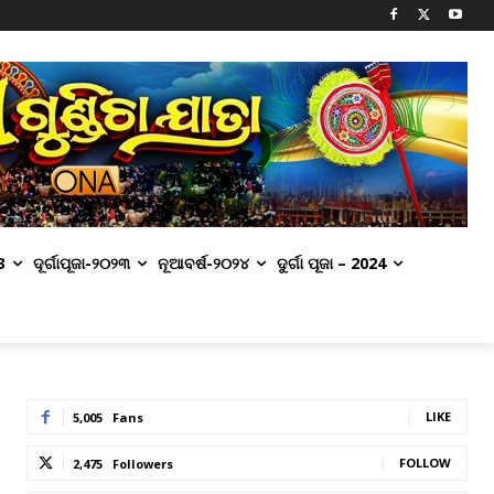
3
ଦୂର୍ଗାପୂଜା-୨୦୨୩
ନୂଆବର୍ଷ-୨୦୨୪
ଦୁର୍ଗା ପୂଜା – 2024
LIKE
5,005
Fans
FOLLOW
2,475
Followers