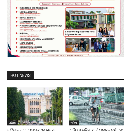
HOT NEWS
ଓଡିଶା
ଓଡିଶା
୬ ବିଭାଗର ୧୧ ପ୍ରସ୍ତାବକୁ ରାଜ୍ୟ
ଆଜିଠୁ ୭ ତାରିଖ ଯାଏଁ ପ୍ରବଳ ବର୍ଷା, ୨୧