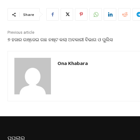
Share
Previous article
୭ ହଜାର ଗଞ୍ଜେଇ ଗଛ ନଷ୍ଟ କଲା ଅବକାରୀ ବିଭାଗ ଓ ପୁଲିସ
Ona Khabara
ପପୁଲାର