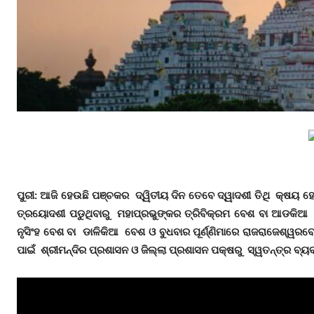
ପୁରୀ: ଆଜି ହେଉଛି ପଞ୍ଚକର ଦ୍ୱିତୀୟ ଦିନ ତେବେ ଦ୍ୱାଦଶୀ ତିଥି କ୍ଷୟ ହ
ତ୍ରୟୋଦଶୀ ପଡୁଥିବାରୁ ମହାପ୍ରଭୁଙ୍କର ତ୍ରିବିକ୍ରମ ବେଶ ବା ଆଡକିଆ 
ନୃସିଂହ ବେଶ ବା ଡାଳିକିଆ ବେଶ ଓ ବୁଧବାର ପୂର୍ଣ୍ଣିମାରେ ରାଜରାଜେଶ୍ୱରବ
ପାଇଁ ଶ୍ରୀମନ୍ଦିର ପ୍ରଶାସନ ଓ ଜିଲ୍ଲା ପ୍ରଶାସନ ପକ୍ଷରୁ ସ୍ୱତନ୍ତ୍ର ବ୍