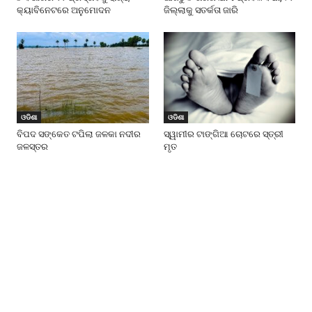
କ୍ୟାବିନେଟରେ ଅନୁମୋଦନ
ଜିଲ୍ଲାକୁ ସତର୍କତା ଜାରି
ଓଡିଶା
ଓଡିଶା
ବିପଦ ସଙ୍କେତ ଟପିଲା ଜଳକା ନଦୀର
ସ୍ୱାମୀର ଟାଙ୍ଗିଆ ଚୋଟରେ ସ୍ତ୍ରୀ
ଜଳସ୍ତର
ମୃତ