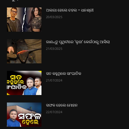
ଅଲଗା ହେଲେ ଚହଲ – ଧନଶ୍ରୀ
20/03/2025
ଜାଣନ୍ତୁ ପୃଥିବୀରେ ‘ଲୁହା’ କେଉଁଠାରୁ ଆସିଲା
21/03/2025
ସତ କହୁଥିଲେ ସାଂଘାତିକ
21/07/2024
ସଫଳ ହେଲେ ମୋହନ
22/07/2024