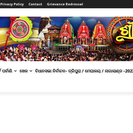
Privacy Policy
Contact
Grievance Redressal
ବ ପର୍ବାଣି
ଖେଳ
ବିଧାନସଭା ନିର୍ବାଚନ- ତ୍ରିପୁରା / ମେଘାଳୟ / ନାଗାଲାଣ୍ଡ -202