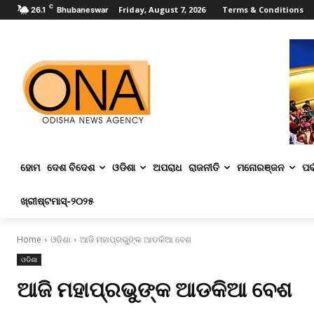
C
Friday, August 7, 2026
Terms & Conditions
26.1
Bhubaneswar
ହୋମ
ଦେଶ ବିଦେଶ
ଓଡିଶା
ଅପରାଧ
ରାଜନୀତି
ମନୋରଞ୍ଜନ
ପର୍
ଖ୍ରୀଷ୍ଟମାସ୍‌-୨୦୨୫
Home
ଓଡିଶା
ଆଜି ମହାପ୍ରଭୁଙ୍କ ଆଡକିଆ ବେଶ
ଓଡିଶା
ଆଜି ମହାପ୍ରଭୁଙ୍କ ଆଡକିଆ ବେଶ