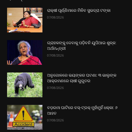
ରାକ୍ଷୀ ପୂର୍ଣ୍ଣିମାରେ ମିଳିବ ସୁଭଦ୍ରା ଟଙ୍କା
07/08/2026
ଗ୍ରାହକଙ୍କୁ ଦେବାକୁ ପଡ଼ିବନି ୟୁପିଆଇ ଶୁଳ୍କ:
ଅର୍ଥମନ୍ତ୍ରୀ
07/08/2026
ଅନୁଗୋଳରେ ଭୟଙ୍କର ଘଟଣା: ୩ ଭାଲୁଙ୍କ
ଆକ୍ରମଣରେ ଚାଷୀ ଗୁରୁତର
07/08/2026
ବଡ଼ରମା ଘାଟିରେ ବସ୍-ଟ୍ରକ୍ ମୁହାଁମୁହିଁ ଧକ୍କା: ୬
ଆହତ
07/08/2026