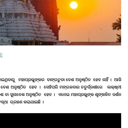
ୋଇଥିବାରୁ ମହାପ୍ରଭୁଙ୍କର ବାଙ୍ଗଚୁଡା ବେଶ ଅନୁଷ୍ଠିତ ହେବ ନାହିଁ । ଆଜି
ବେଶ ଅନୁଷ୍ଠିତ ହେବ । ସେହିପରି ମଙ୍ଗଳବାର ଚତୁର୍ଦ୍ଦଶୀରେ ଲକ୍ଷ୍‌ମୀ
େଶ ବା ସୁନାବେଶ ଅନୁଷ୍ଠିତ ହେବ । ଏନେଇ ମହାପ୍ରଭୁଙ୍କ ଶୃଙ୍ଖଳିତ ଦର୍ଶନ
ୟବସ୍ଥା ଗ୍ରହଣ କରାଯାଇଛି ।