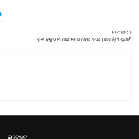
Next article
ବୁଲା କୁକୁର ମାମଲା: ନଭେମ୍ବର ୭ରେ ପରବର୍ତ୍ତୀ ଶୁଣାଣି
ଲାଟେଷ୍ଟ