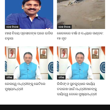
ଦେଶ ବିଦେଶ
ଦେଶ ବିଦେଶ
ମାଲା ବିଜୟ ପ୍ରସାଦଙ୍କ ଘରେ ଇଡିର
କେରଳରେ ବର୍ଷା ଓ ବନ୍ୟାର ତାଣ୍ଡବ:
ଚଢ଼ାଉ
୧୫ ମୃତ
ଓଡିଶା
ଓଡିଶା
ରେଲୱେ ମନ୍ତ୍ରୀଙ୍କୁ ଭେଟିଲେ
ରିଲିଫ୍‌ ଓ ପୁନରୁଦ୍ଧାର କାର୍ଯ୍ୟ
ମୁଖ୍ୟମନ୍ତ୍ରୀ
ତଦାରଖ ପାଇଁ ମନ୍ତ୍ରୀମାନଙ୍କୁ
ଦାୟିତ୍ୱ ଦେଲେ ମୁଖ୍ୟମନ୍ତ୍ରୀ