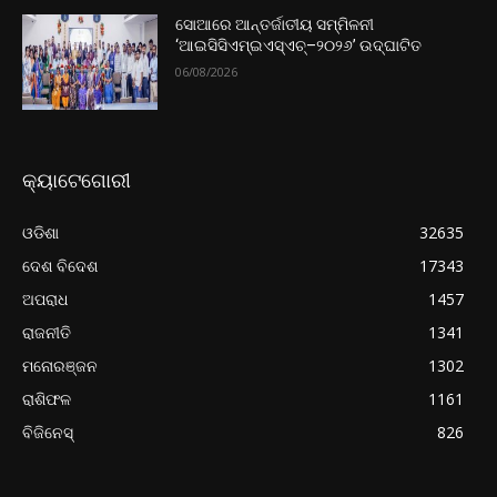
ସୋଆରେ ଆନ୍ତର୍ଜାତୀୟ ସମ୍ମିଳନୀ
‘ଆଇସିସିଏମ୍‌ଇଏସ୍‌ଏଚ୍‌–୨୦୨୬’ ଉଦ୍‌ଘାଟିତ
06/08/2026
କ୍ୟାଟେଗୋରୀ
ଓଡିଶା
32635
ଦେଶ ବିଦେଶ
17343
ଅପରାଧ
1457
ରାଜନୀତି
1341
ମନୋରଞ୍ଜନ
1302
ରାଶିଫଳ
1161
ବିଜିନେସ୍
826