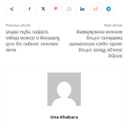
Previous article
Next article
ରାଜ୍ୟର ଆର୍ଥିକ, ପର୍ଯ୍ୟଟନ,
ଶିକ୍ଷାନୁଷ୍ଠାନରେ ନାମଲେଖା
ବାଣିଜ୍ୟ କ୍ଷେତ୍ର ଓ ଶିଳ୍ପାୟନକୁ
ନିମନ୍ତେ ଆବଶ୍ୟକୀୟ
ନୂତନ ଦିଗ ଆଣିଦେବ: ମନମୋହନ
ପ୍ରମାଣପତ୍ରର ତ୍ଵରିତ ପ୍ରଦାନ
ସାମଲ
ନିମନ୍ତେ ରାଜସ୍ୱ ସଚିବଙ୍କ
ନିର୍ଦ୍ଦେଶ
Ona Khabara