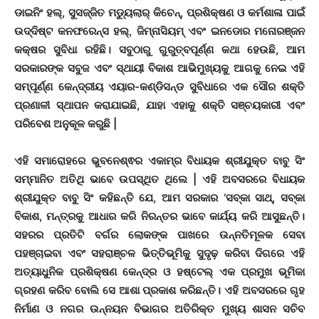
ଡାଇନିଂ ହଲ୍, ସୁସଜ୍ଜିତ ମଡ୍ୟୁଲାର୍ କିଚେନ୍, ପ୍ରଶିକ୍ଷଣ ଓ କର୍ମଶାଳା ପାଇଁ
ଉଦ୍ଦିଷ୍ଟ କନଫରେନ୍ସ ହଲ୍, ଜିମ୍ନାସିୟମ୍ ଏବଂ ଇନଡୋର ମନୋରଞ୍ଜନ
କକ୍ଷର ସୁବିଧା ରହିଛି। ସବୁଠାରୁ ଗୁରୁତ୍ବପୂର୍ଣ୍ଣ କଥା ହେଉଛି, ଆମ
ସରକାରଙ୍କ ସବୁଜ ଏବଂ ସ୍ଥାୟୀ ବିକାଶ ଆଭିମୁଖ୍ୟକୁ ଆଗକୁ ନେଇ ଏହି
ସମ୍ପୂର୍ଣ୍ଣ କେନ୍ଦ୍ରୀୟ ଏୟାର-କଣ୍ଡିସନ୍ଡ ସୁବିଧାରେ ଏକ ସୌର ଶକ୍ତି
ପ୍ରଣାଳୀ ସ୍ଥାପନ କରାଯାଇଛି, ଯାହା ଏହାକୁ ଶକ୍ତି ସଞ୍ଚୟକାରୀ ଏବଂ
ପରିବେଶ ଅନୁକୂଳ କରୁଛି |
ଏହି ସମାରୋହରେ ଭୁବନେଶ୍ଵର ଏକାମ୍ର ବିଧାୟକ ଶ୍ରୀଯୁକ୍ତ ବାବୁ ସିଂ
ସମ୍ମାନିତ ଅତିଥି ଭାବେ ଉପସ୍ଥିତ ଥିଲେ | ଏହି ଅବସରରେ ବିଧାୟକ
ଶ୍ରୀଯୁକ୍ତ ବାବୁ ସିଂ କହିଛନ୍ତି ଯେ, ଆମ ସରକାର ‘ସବ୍‌କା ସାଥ୍, ସବ୍‌କା
ବିକାଶ, ମନ୍ତ୍ରକୁ ଆଧାର କରି ନିରନ୍ତର ଭାବେ କାର୍ଯ୍ୟ କରି ଆସୁଛନ୍ତି।
ସହରର ପ୍ରତିଟି ବର୍ଗର ଲୋକଙ୍କ ପାଖରେ ଉନ୍ନତିମୂଳକ ସେବା
ପହଞ୍ଚାଇବା ଏବଂ ସହରାଞ୍ଚଳ ଭିତ୍ତିଭୂମିକୁ ସୁଦୃଢ଼ କରିବା ଦିଗରେ ଏହି
ଅତ୍ୟାଧୁନିକ ପ୍ରଶିକ୍ଷଣ କେନ୍ଦ୍ର ଓ ହଷ୍ଟେଲ୍ ଏକ ପ୍ରମୁଖ ଭୂମିକା
ଗ୍ରହଣ କରିବ ବୋଲି ସେ ଆଶା ପ୍ରକାଶ କରିଛନ୍ତି। ଏହି ଅବସରରେ ଗୃହ
ନିର୍ମାଣ ଓ ନଗର ଉନ୍ନୟନ ବିଭାଗର ଅତିରିକ୍ତ ମୁଖ୍ୟ ଶାସନ ସଚିବ