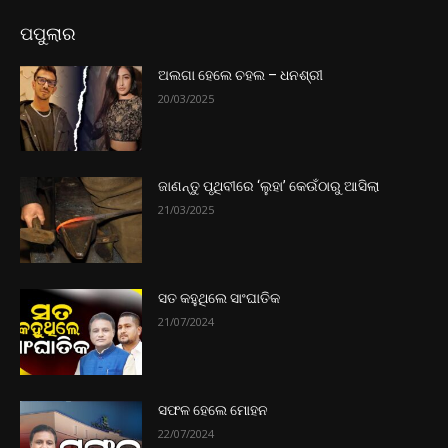
ପପୁଲାର
ଅଲଗା ହେଲେ ଚହଲ – ଧନଶ୍ରୀ
20/03/2025
ଜାଣନ୍ତୁ ପୃଥିବୀରେ ‘ଲୁହା’ କେଉଁଠାରୁ ଆସିଲା
21/03/2025
ସତ କହୁଥିଲେ ସାଂଘାତିକ
21/07/2024
ସଫଳ ହେଲେ ମୋହନ
22/07/2024