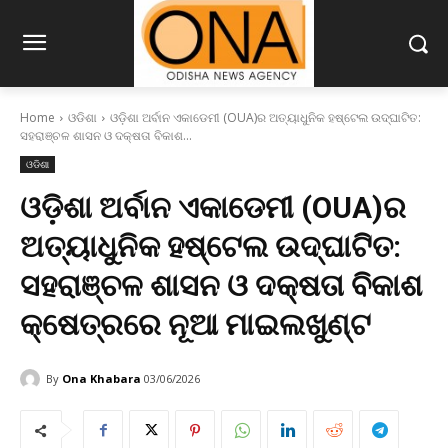
Home
ଓଡିଶା
ଓଡ଼ିଶା ଅର୍ବାନ ଏକାଡେମୀ (OUA)ର ଅତ୍ୟାଧୁନିକ ହଷ୍ଟେଲ ଉଦ୍‌ଘାଟିତ:
ସହରାଞ୍ଚଳ ଶାସନ ଓ ଦକ୍ଷତା ବିକାଶ...
ଓଡିଶା
ଓଡ଼ିଶା ଅର୍ବାନ ଏକାଡେମୀ (OUA)ର
ଅତ୍ୟାଧୁନିକ ହଷ୍ଟେଲ ଉଦ୍‌ଘାଟିତ:
ସହରାଞ୍ଚଳ ଶାସନ ଓ ଦକ୍ଷତା ବିକାଶ
କ୍ଷେତ୍ରରେ ନୂଆ ମାଇଲଖୁଣ୍ଟ
By
Ona Khabara
03/06/2026