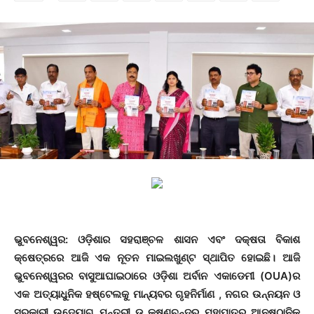
ଭୁବନେଶ୍ୱର: ଓଡ଼ିଶାର ସହରାଞ୍ଚଳ ଶାସନ ଏବଂ ଦକ୍ଷତା ବିକାଶ
କ୍ଷେତ୍ରରେ ଆଜି ଏକ ନୂତନ ମାଇଲଖୁଣ୍ଟ ସ୍ଥାପିତ ହୋଇଛି। ଆଜି
ଭୁବନେଶ୍ୱରର ବାସୁଆଘାଇଠାରେ ଓଡ଼ିଶା ଅର୍ବାନ ଏକାଡେମୀ (OUA)ର
ଏକ ଅତ୍ୟାଧୁନିକ ହଷ୍ଟେଲକୁ ମାନ୍ୟବର ଗୃହନିର୍ମାଣ , ନଗର ଉନ୍ନୟନ ଓ
ସରକାରୀ ଉଦ୍ୟୋଗ ମନ୍ତ୍ରୀ ଡ଼ କୃଷ୍ଣଚନ୍ଦ୍ର ମହାପାତ୍ର ଆନୁଷ୍ଠାନିକ