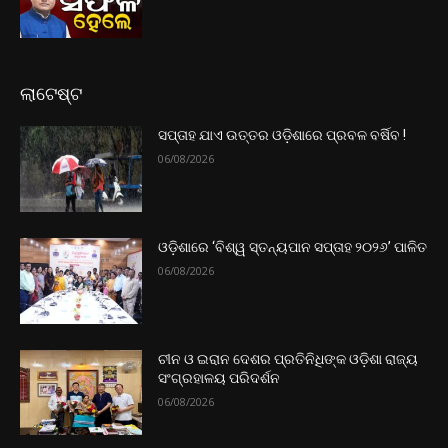
ଲାଟେଷ୍ଟ
ସପ୍ତାହ ଯାଏ ଉତ୍ତର‌ ଓଡ଼ିଶାରେ ପ୍ରବଳ ବର୍ଷିବ !
06/08/2026
ଓଡ଼ିଶାରେ ‘ବିଶ୍ୱ ସ୍ତନ୍ୟପାନ ସପ୍ତାହ ୨୦୨୬’ ପାଳିତ
06/08/2026
ଚୀନ ଓ ଇରାନ ଦେଶର ପ୍ରତିନିଧିଙ୍କ ଓଡ଼ିଶା ରାଜ୍ୟ
ସଂଗ୍ରହାଳୟ ପରିଦର୍ଶନ
06/08/2026