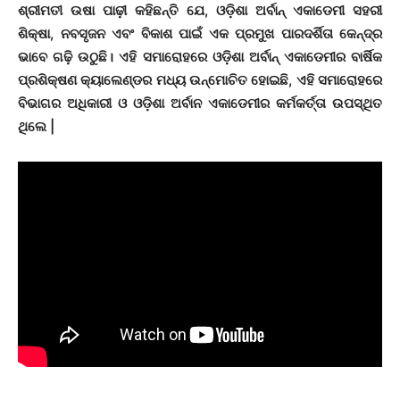
ଶ୍ରୀମତୀ ଉଷା ପାଢ଼ୀ କହିଛନ୍ତି ଯେ, ଓଡ଼ିଶା ଅର୍ବାନ୍ ଏକାଡେମୀ ସହରୀ
ଶିକ୍ଷା, ନବସୃଜନ ଏବଂ ବିକାଶ ପାଇଁ ଏକ ପ୍ରମୁଖ ପାରଦର୍ଶିତା କେନ୍ଦ୍ର
ଭାବେ ଗଢ଼ି ଉଠୁଛି। ଏହି ସମାରୋହରେ ଓଡ଼ିଶା ଅର୍ବାନ୍ ଏକାଡେମୀର ବାର୍ଷିକ
ପ୍ରଶିକ୍ଷଣ କ୍ୟାଲେଣ୍ଡର ମଧ୍ୟ ଉନ୍ମୋଚିତ ହୋଇଛି, ଏହି ସମାରୋହରେ
ବିଭାଗର ଅଧିକାରୀ ଓ ଓଡ଼ିଶା ଅର୍ବାନ ଏକାଡେମୀର କର୍ମକର୍ତ୍ତା ଉପସ୍ଥିତ
ଥିଲେ |