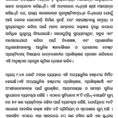
ଭାବେ ଉଦ୍‌ଘାଟନ କରିଛନ୍ତି। ଏହି ଅବସରରେ ମନ୍ତ୍ରୀ ଶ୍ରୀ ମହାପାତ୍ର
କହିଛନ୍ତି ଯେ, ରାଜ୍ୟ ସରକାରଙ୍କ ଦୂରଦୃଷ୍ଟିସମ୍ପନ୍ନ ଚିନ୍ତାଧାରା ଯୋଗୁଁ
ଆଜି କେବଳ କୋଠାବାଡ଼ି ନିର୍ମାଣ ନୁହେଁ, ବରଂ ସହରାଞ୍ଚଳକୁ ସମୃଦ୍ଧ ଓ
ସୁବ୍ୟବସ୍ଥିତ କରିବା ପାଇଁ ମାନବ ସମ୍ବଳର ଦକ୍ଷତା ବୃଦ୍ଧି ଉପରେ
ସର୍ବାଧିକ ଗୁରୁତ୍ୱ ଦିଆଯାଉଛି। ସହରଗୁଡ଼ିକୁ ସୁବ୍ୟବସ୍ଥିତ, ସବୁଜ ଏବଂ
ବାସୋପଯୋଗୀ କରିବା ପାଇଁ ବିଶେଷଜ୍ଞ, ଏବଂ ପ୍ରଶାସନିକ
ଅଧିକାରୀମାନଙ୍କୁ ଆଧୁନିକ ଜ୍ଞାନକୌଶଳ ଓ ଗ୍ଲୋବାଲ ବେଷ୍ଟ
ପ୍ରାକ୍ଟିସେସ୍ ବିଷୟରେ ଉଚ୍ଚକୋଟୀର ପ୍ରଶିକ୍ଷଣ ପ୍ରଦାନ କରିବାରେ
ଏହି ଅନୁଷ୍ଠାନ ପ୍ରମୁଖ ଭୂମିକା ଗ୍ରହଣ କରିବ।
ପ୍ରାୟ ୯.୪୫ କୋଟି ଟଙ୍କା ବ୍ୟୟରେ ଏହି ଅତ୍ୟାଧୁନିକ ହଷ୍ଟେଲ ନିର୍ମିତ
ହୋଇଛି।ଏହି ଅତ୍ୟାଧୁନିକ ହଷ୍ଟେଲ ପ୍ରଶିକ୍ଷକ, ପ୍ରଶିକ୍ଷାର୍ଥୀ ଏବଂ
ଅଂଶୀଦାରମାନଙ୍କ ପାଇଁ ସୁରକ୍ଷିତ, ଆରାମଦାୟକ ଓ ସମସ୍ତ ସୁବିଧା
ସୁଯୋଗର ବ୍ୟବସ୍ଥା ରହିଛି । ଏଠାରେ ସୁବିଧାରେ ୨୮ଟି ଟ୍ରିନ୍-ସେୟାରିଂ ରୁମ୍
ରେ ୫୬ ଜଣ ବ୍ୟକ୍ତିଙ୍କ ରହିବା ପାଇଁ ବ୍ୟବସ୍ଥା ରହିଛି, ଯେଉଁଥିରେ ୨୪ଟି
ସାଧାରଣ ଆବାସିକ କକ୍ଷ ସହିତ ୪ଟି ପ୍ରିମିୟମ୍ ବା ସ୍ପେଶାଲ ରୁମ୍ ଅଛି ।
ଏହାସହିତ ଏଠାରେ ଏକା ସାଙ୍ଗରେ ୪୦ ଜଣ ବସିବା ଭଳି ଏକ ସୁନ୍ଦର