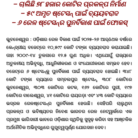
– ଚାଲିଛି ୭୮ ହଜାର କୋଟିର ପ୍ରକଳ୍ପ ନିର୍ମାଣ
– ୫୯ ଅମୃତ ଷ୍ଟେସନ୍ ପାଇଁ ବ୍ୟୟବରାଦ
– ୬ ରେଳ ଷ୍ଟେସନ୍‌ର ପୁନର୍ବିକାଶ ପାଇଁ ଫୋକସ୍‌
ଭୁବନେଶ୍ୱର : ଓଡି଼ଶାର ରେଳ ବିକାଶ ପାଇଁ ୨୦୨୫-୨୬ ଆର୍ôଥକ ବର୍ଷରେ
କେନ୍ଦ୍ରୀୟ ବଜେଟ୍‌ରେ ୧୦,୫୯୯ କୋଟି ଟଙ୍କା ବ୍ୟୟବରାଦ କରାଯାଇଛି।
ତାହା ୨୦୦୯-୧୪ ତୁଳନାରେ ୧୨.୫ ଗୁଣ ଅଧିକ। ଏଥିଯୋଗୁଁ ରାଜ୍ୟରେ
ଅତୁଳନୀୟ ଅଭିବୃଦ୍ଧି, ଆଧୁନିକୀକରଣ ଓ ସଂଯୋଗୀକରଣ ସମ୍ଭବ ହେବ।
ବଜେଟ୍‌ରେ ୬ ଷ୍ଟେସନ୍‌କୁ ପୁନର୍ବିକାଶ ପାଇଁ ବ୍ୟୟବରାଦ ହୋଇଛି। ୩୪୮
କୋଟି ଟଙ୍କା ବ୍ୟୟରେ ସମ୍ବଲପୁର ଷ୍ଟେସନ୍‌, ୩୦୮ କୋଟିରେ
ଭୁବନେଶ୍ୱର, ୩୦୩ କୋଟିରେ କଟକ, ୧୬୨ କୋଟିରେ ପୁରୀ, ୧୯୭
କୋଟିରେ ବାଲେଶ୍ୱର, ୪୧ କୋଟିରେ ରାୟଗଡ଼ା ଏବଂ ୪୩ କୋଟି ବ୍ୟୟରେ
ଭଦ୍ରକ ରେଳଷ୍ଟେସନ୍‌ର ପୁନର୍ବିକାଶ ହେଉଛି। ସେହିପରି ଚାଲୁଥିବା
ପ୍ରକଳ୍ପ ଓ ଭବିଷ୍ୟତର ନିବେଶ ଭାରତର ରେଳ ନେଟ୍‌ୱାର୍କରେ ଏକ
ପ୍ରମୁଖ ଭାଗିଦାରୀ ଭାବରେ ଓଡ଼ିଶାର ସ୍ଥିତିକୁ ସୁଦୃଢ଼ କରିବା ସହ ଆଞ୍ଚଳିକ
ଅର୍ଥନୈତିକ ଅଭିବୃଦ୍ଧିରେ ଗୁରୁତ୍ୱପୂର୍ଣ୍ଣ ଯୋଗଦାନ ଦେବ।