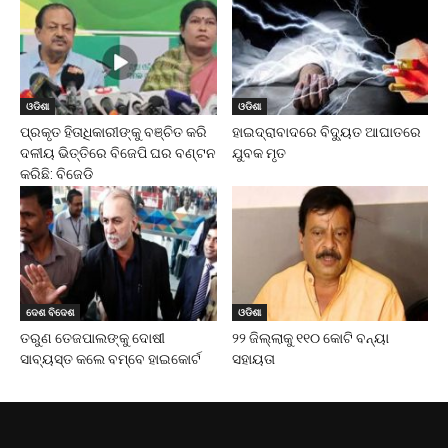
ଓଡିଶା
ଓଡିଶା
ପ୍ରକୃତ ହିତାଧିକାରୀଙ୍କୁ ବଞ୍ଚିତ କରି
ହାଇଦ୍ରାବାଦରେ ବିଦ୍ୟୁତ ଆଘାତରେ
ଦଳୀୟ ଭିତ୍ତିରେ ବିଜେପି ଘର ବଣ୍ଟନ
ଯୁବକ ମୃତ
କରିଛି: ବିଜେଡି
ଦେଶ ବିଦେଶ
ଓଡିଶା
ତରୁଣ ତେଜପାଲଙ୍କୁ ଦୋଷୀ
୨୨ ଜିଲ୍ଲାକୁ ୧୧୦ କୋଟି ବନ୍ୟା
ସାବ୍ୟସ୍ତ କଲେ ବମ୍ବେ ହାଇକୋର୍ଟ
ସହାୟତା