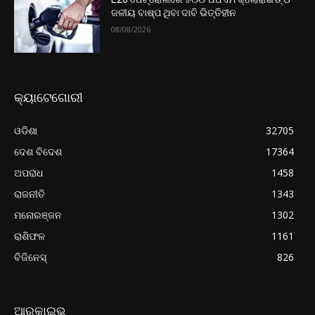
ଜଳୀୟ ବାଷ୍ପ ଥିବା ଦାବି ଭିତ୍ତିହୀନ
08/08/2026
କ୍ୟାଟେଗୋରୀ
ଓଡିଶା
32705
ଦେଶ ବିଦେଶ
17364
ଅପରାଧ
1458
ରାଜନୀତି
1343
ମନୋରଞ୍ଜନ
1302
ରାଶିଫଳ
1161
ବିଜିନେସ୍
826
ଆରକାଇଭ