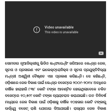
ସୋମବାର ନୂଆଦିଲ୍ଲୀରୁ ଭିଡିଓ କନ୍‌ଫରେନ୍ସିଂ ଜରିଆରେ କେନ୍ଦ୍ର ରେଳ,
ସୂଚନା ଓ ପ୍ରସାରଣ ଏବଂ ଇଲେକ୍ଟ୍ରୋନିକ୍ସ ଓ ସୂଚନା ପ୍ରଯୁକ୍ତିବିଦ୍ୟା
ମନ୍ତ୍ରୀ ଅଶ୍ୱିନୀ ବୈଷ୍ଣବ ଏହା ପ୍ରକାଶ କରିଛନ୍ତି। ସେ କହିଛନ୍ତି,
ଓଡ଼ିଶାରେ ରେଳ ବିକାଶ ପାଇଁ କେନ୍ଦ୍ର ବଜେଟ୍‌ରେ ୨୦୦୯-୨୦୧୪ ଅବଧିରେ
ବାର୍ଷିକ ହାରାହାରି ୮୩୮ କୋଟି ଟଙ୍କା ଆବଣ୍ଟିତ ହୋଇଥିଲାବେଳେ ଚଳିତ
ବଜେଟ୍‌ରେ ୧୦,୫୯୯ କୋଟି ଟଙ୍କା ବ୍ୟୟବରାଦ କରାଯାଇଛି। ଗତ ତିନିବର୍ଷ
ମଧ୍ୟରେ ରେଳ ବିକାଶ ପାଇଁ ଓଡ଼ିଶାକୁ ବାର୍ଷିକ ୧୦ହଜାର କୋଟି ଟଙ୍କାରୁ
ଊର୍ଦ୍ଧ୍ୱ ବଜେଟ୍ ରାଶି ଯୋଗାଇ ଦିଆଯାଇଛି। ରାଜ୍ୟର ରେଳ ବିକାଶ