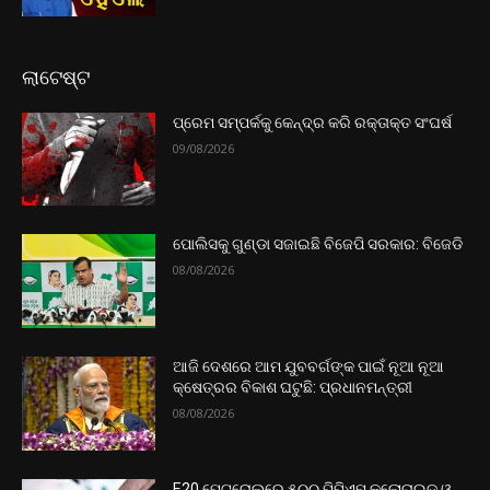
ଲାଟେଷ୍ଟ
ପ୍ରେମ ସମ୍ପର୍କକୁ କେନ୍ଦ୍ର କରି ରକ୍ତାକ୍ତ ସଂଘର୍ଷ
09/08/2026
ପୋଲିସକୁ ଗୁଣ୍ଡା ସଜାଇଛି ବିଜେପି ସରକାର: ବିଜେଡି
08/08/2026
ଆଜି ଦେଶରେ ଆମ ଯୁବବର୍ଗଙ୍କ ପାଇଁ ନୂଆ ନୂଆ
କ୍ଷେତ୍ରର ବିକାଶ ଘଟୁଛି: ପ୍ରଧାନମନ୍ତ୍ରୀ
08/08/2026
E20 ପେଟ୍ରୋଲରେ ୫୦୦ ପିପିଏମ କ୍ଲୋରାଇଡ୍ ଓ