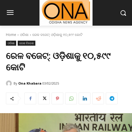
Home
ଓଡିଶା
ରେଳ ବଜେଟ୍‌: ଓଡ଼ିଶାକୁ ୧୦,୫୯୯ କୋଟି
ଓଡିଶା
ଦେଶ ବିଦେଶ
ରେଳ ବଜେଟ୍‌: ଓଡ଼ିଶାକୁ ୧୦,୫୯୯
କୋଟି
By
Ona Khabara
03/02/2025