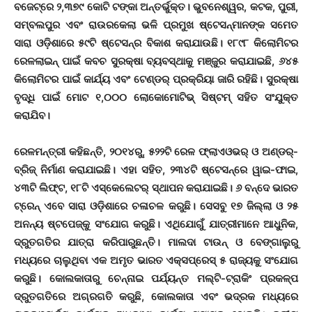
ବଜେଟ୍‌ରେ ୨,୩୭୯ କୋଟି ଟଙ୍କା ଅନ୍ତର୍ଭୁକ୍ତ। ଭୁବନେଶ୍ୱର, କଟକ, ପୁରୀ,
ସମ୍ବଲପୁର ଏବଂ ରାଉରକେଲା ଭଳି ପ୍ରମୁଖ ଷ୍ଟେସନ୍‌ମାନଙ୍କ ସମେତ
ସାରା ଓଡ଼ିଶାରେ ୫୯ଟି ଷ୍ଟେସନ୍‌ର ବିକାଶ କରାଯାଉଛି। ୧୮୯୮ କିଲୋମିଟର
ରେଳଲାଇନ୍ ପାଇଁ କବଚ ସୁରକ୍ଷା ବ୍ୟବସ୍ଥାକୁ ମଞ୍ଜୁର କରାଯାଇଛି, ୬୪୫
କିଲୋମିଟର ପାଇଁ କାର୍ଯ୍ୟ ଏବଂ ଟେଣ୍ଡର୍ ପ୍ରକ୍ରିୟା ଜାରି ରହିଛି। ସୁରକ୍ଷା
ବୃଦ୍ଧି ପାଇଁ ମୋଟ ୧,୦୦୦ ଲୋକୋମୋଟିଭ୍ ସିଷ୍ଟମ୍ ସହିତ ସଂଯୁକ୍ତ
କରାଯିବ।
ରେଳମନ୍ତ୍ରୀ କହିଛନ୍ତି, ୨୦୧୪ରୁ, ୫୨୨ଟି ରେଳ ଫ୍ଲାଏଓଭର୍ ଓ ଅଣ୍ଡର୍‌-
ବ୍ରିଜ୍ ନିର୍ମାଣ କରାଯାଇଛି। ଏହା ସହିତ, ୨୩୪ଟି ଷ୍ଟେସନ୍‌ରେ ୱାଇ-ଫାଇ,
୪୩ଟି ଲିଫ୍ଟ, ୧୮ଟି ଏସ୍କେଲେଟର୍ ସ୍ଥାପନ କରାଯାଇଛି। ୬ ବନ୍ଦେ ଭାରତ
ଟ୍ରେନ୍ ଏବେ ସାରା ଓଡ଼ିଶାରେ ଚଳାଚଳ କରୁଛି। ସେସବୁ ୧୭ ଜିଲ୍ଲା ଓ ୨୫
ଅନନ୍ୟ ଷ୍ଟପେଜ୍‌କୁ ସଂଯୋଗ କରୁଛି। ଏଥିଯୋଗୁଁ ଯାତ୍ରୀମାନେ ଆଧୁନିକ,
ଦ୍ରୁତଗତିର ଯାତ୍ରା କରିପାରୁଛନ୍ତି। ମାଲଦା ଟାଉନ୍ ଓ ବେଙ୍ଗାଲୁରୁ
ମଧ୍ୟରେ ଚାଲୁଥିବା ଏକ ଅମୃତ ଭାରତ ଏକ୍ସପ୍ରେସ୍ ୫ ରାଜ୍ୟକୁ ସଂଯୋଗ
କରୁଛି। କୋଲକାତାରୁ ଚେନ୍ନାଇ ପର୍ଯ୍ୟନ୍ତ ମଲ୍ଟି-ଟ୍ରାକିଂ ପ୍ରକଳ୍ପ
ଦ୍ରୁତଗତିରେ ଅଗ୍ରଗତି କରୁଛି, କୋଲକାତା ଏବଂ ଭଦ୍ରକ ମଧ୍ୟରେ