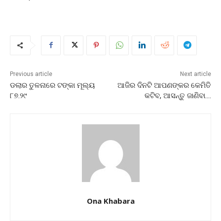
Previous article
Next article
ଡଲାର ତୁଳନାରେ ଟଙ୍କା ମୂଲ୍ୟ
ଆଜିର ଦିନଟି ଆପଣଙ୍କର କେମିତି
୮୭.୨୯
କଟିବ, ଆସନ୍ତୁ ଜାଣିବା….
Ona Khabara