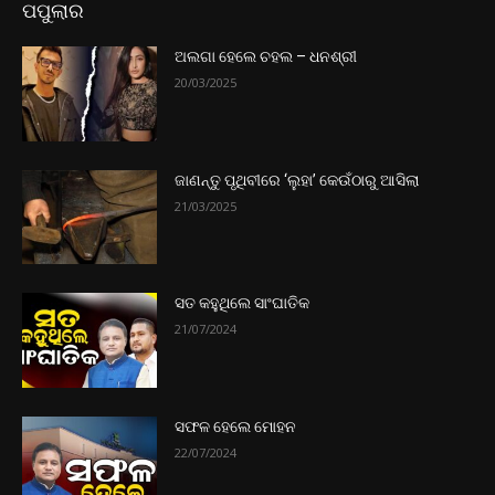
ପପୁଲାର
ଅଲଗା ହେଲେ ଚହଲ – ଧନଶ୍ରୀ
20/03/2025
ଜାଣନ୍ତୁ ପୃଥିବୀରେ ‘ଲୁହା’ କେଉଁଠାରୁ ଆସିଲା
21/03/2025
ସତ କହୁଥିଲେ ସାଂଘାତିକ
21/07/2024
ସଫଳ ହେଲେ ମୋହନ
22/07/2024