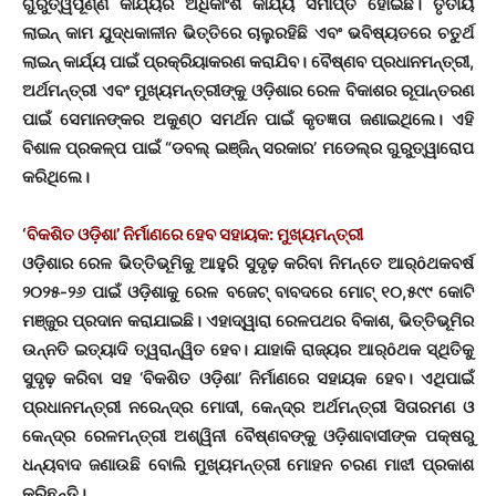
ଗୁରୁତ୍ୱପୂର୍ଣ୍ଣ କାର୍ଯ୍ୟର ଅଧିକାଂଶ କାର୍ଯ୍ୟ ସମାପ୍ତ ହୋଇଛି। ତୃତୀୟ
ଲାଇନ୍ କାମ ଯୁଦ୍ଧକାଳୀନ ଭିତ୍ତିରେ ଚାଲୁରହିଛି ଏବଂ ଭବିଷ୍ୟତରେ ଚତୁର୍ଥ
ଲାଇନ୍ କାର୍ଯ୍ୟ ପାଇଁ ପ୍ରକ୍ରିୟାକରଣ କରାଯିବ। ବୈଷ୍ଣବ ପ୍ରଧାନମନ୍ତ୍ରୀ,
ଅର୍ଥମନ୍ତ୍ରୀ ଏବଂ ମୁଖ୍ୟମନ୍ତ୍ରୀଙ୍କୁ ଓଡ଼ିଶାର ରେଳ ବିକାଶର ରୂପାନ୍ତରଣ
ପାଇଁ ସେମାନଙ୍କର ଅକୁଣ୍ଠ ସମର୍ଥନ ପାଇଁ କୃତଜ୍ଞତା ଜଣାଇଥିଲେ। ଏହି
ବିଶାଳ ପ୍ରକଳ୍ପ ପାଇଁ “ଡବଲ୍ ଇଞ୍ଜିନ୍ ସରକାର’ ମଡେଲ୍‌ର ଗୁରୁତ୍ୱାରୋପ
କରିଥିଲେ।
‘ବିକଶିତ ଓଡ଼ିଶା’ ନିର୍ମାଣରେ ହେବ ସହାୟକ: ମୁଖ୍ୟମନ୍ତ୍ରୀ
ଓଡ଼ିଶାର ରେଳ ଭିତ୍ତିଭୂମିକୁ ଆହୁରି ସୁଦୃଢ଼ କରିବା ନିମନ୍ତେ ଆର୍ôଥକବର୍ଷ
୨୦୨୫-୨୬ ପାଇଁ ଓଡ଼ିଶାକୁ ରେଳ ବଜେଟ୍ ବାବଦରେ ମୋଟ୍ ୧୦,୫୯୯ କୋଟି
ମଞ୍ଜୁର ପ୍ରଦାନ କରାଯାଇଛି। ଏହାଦ୍ୱାରା ରେଳପଥର ବିକାଶ, ଭିତ୍ତିଭୂମିର
ଉନ୍ନତି ଇତ୍ୟାଦି ତ୍ୱରାନ୍ୱିତ ହେବ। ଯାହାକି ରାଜ୍ୟର ଆର୍ôଥକ ସ୍ଥିତିକୁ
ସୁଦୃଢ଼ କରିବା ସହ ‘ବିକଶିତ ଓଡ଼ିଶା’ ନିର୍ମାଣରେ ସହାୟକ ହେବ। ଏଥିପାଇଁ
ପ୍ରଧାନମନ୍ତ୍ରୀ ନରେନ୍ଦ୍ର ମୋଦୀ, କେନ୍ଦ୍ର ଅର୍ଥମନ୍ତ୍ରୀ ସିତାରମଣ ଓ
କେନ୍ଦ୍ର ରେଳମନ୍ତ୍ରୀ ଅଶ୍ୱିନୀ ବୈଷ୍ଣବଙ୍କୁ ଓଡ଼ିଶାବାସୀଙ୍କ ପକ୍ଷରୁ
ଧନ୍ୟବାଦ ଜଣାଉଛି ବୋଲି ମୁଖ୍ୟମନ୍ତ୍ରୀ ମୋହନ ଚରଣ ମାଝୀ ପ୍ରକାଶ
କରିଛନ୍ତି।