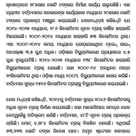
କ୍ଷେତ୍ରରେ ୭୮ହଜାର କୋଟି ଟଙ୍କାର ନିର୍ମାଣ କାର୍ଯ୍ୟ ଚାଲୁରହିଛି। ଏହା
ବ୍ୟତୀତ ବର୍ତ୍ତମାନର ସରକାରଙ୍କ କାର୍ଯ୍ୟକାଳ ମଧ୍ୟରେ ୨୦ହଜାର କୋଟି
ଟଙ୍କାର ପ୍ରକଳ୍ପ ମଞ୍ଜୁର କରାଯାଇଛି। ରେଳମନ୍ତ୍ରୀ କହିଛନ୍ତି ଯେ
୨୦୧୪-୨୦୨୫ ମଧ୍ୟରେ, ୧୮୬ କିଲୋମିଟର ନୂତନ ଟ୍ରାକ୍ ବାର୍ଷିକ ହାରାହାରି
ବିଛାଯାଇଛି। ୨୦୦୯-୨୦୧୪ ମଧ୍ୟରେ ହାରାହାରି ୫୩ କିଲୋମିଟର ଥିଲା।
ଏହା ୨୦୦୯-୨୦୧୪ ସମୟ ମଧ୍ୟରେ ଯୋଡ଼ାଯାଇଥିବା ଟ୍ରେନ୍ ଲାଇନ୍
ଅପେକ୍ଷା ୩.୫ ଗୁଣ ଅଧିକ। ଓଡ଼ିଶାର ବିଦ୍ୟୁତୀକରଣ ପ୍ରୟାସରେ ୪.୫
ଗୁଣ ବୃଦ୍ଧିଘଟିଛି। ୨୦୧୪-୨୦୨୫ ମଧ୍ୟରେ ୧୩୮ କିଲୋମିଟର ହାରାହାରି
ବିଦ୍ୟୁତୀକରଣ ଟ୍ରାକ୍ ହୋଇଛି। ତାହା ୨୦୦୯-୧୪ ଅବଧିରେ ମାତ୍ର
୨୯କିଲୋମିଟର ଥିଲା। ଓଡ଼ିଶା ମଧ୍ୟ ୧୦୦% ବିଦ୍ୟୁତୀକରଣ ହାସଲ କରିଛି।
ବର୍ତ୍ତମାନ ସୁଦ୍ଧା ୧୫୧୬ କିଲୋମିଟର ଟ୍ରାକ୍‌କୁ ବିଦ୍ୟୁତୀକରଣ କରାଯାଇଛି।
ରେଳ ମନ୍ତ୍ରୀ କହିଛନ୍ତି, ୨୦୧୪ରୁ ବର୍ତ୍ତମାନ ସୁଦ୍ଧା ୨୦୪୬ କିଲୋମିଟରରୁ
ଅଧିକ ନୂତନ ଟ୍ରାକ୍ ନିର୍ମାଣ କରାଯାଇଛି। ତାହା ମାଲେସିଆର ସମଗ୍ର ରେଳ
ନେଟ୍‌ୱାର୍କକୁ ଅତିକ୍ରମ କରିଛି। ବର୍ତ୍ତମାନ, ୪୮ଟି ନୂତନ ଟ୍ରାକ୍ ପ୍ରକଳ୍ପ
ଚାଲିଛି। ମୋଟ୍ ୪,୭୮୪ କିଲୋମିଟର ଟ୍ରାକ୍ ବିକଶିତ ହେଉଛି। ଏଥିପାଇଁ
୭୩,୭୨୩ କୋଟି ଟଙ୍କା ନିବେଶ ହେବ। ଅମୃତ ଷ୍ଟେସନ ବାବଦରେ