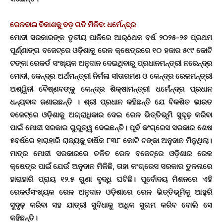
ରେଳବାଇ ବିକାଶକୁ ବଡ଼ ଗତି ମିଳିବ: ଧର୍ମେନ୍ଦ୍ର
ମୋଦୀ ସରକାରଙ୍କ ତୃତୀୟ ପାଳିରେ ଆର୍ôଥକ ବର୍ଷ ୨୦୨୫-୨୬ ପ୍ରଥମ
ପୂର୍ଣ୍ଣାଙ୍ଗ ବଜେଟ୍‌ରେ ଓଡ଼ିଶାକୁ ରେଳ କ୍ଷେତ୍ରରେ ୧୦ ହଜାର ୫୯୯ କୋଟି
ଟଙ୍କା ରେକର୍ଡ ସଂଖ୍ୟକ ଅନୁଦାନ ଦେଇଥିବାରୁ ପ୍ରଧାନମନ୍ତ୍ରୀ ନରେନ୍ଦ୍ର
ମୋଦୀ, କେନ୍ଦ୍ର ଅର୍ଥମନ୍ତ୍ରୀ ନିର୍ମଳା ସୀତାରମଣ ଓ କେନ୍ଦ୍ର ରେଳମନ୍ତ୍ରୀ
ଅଶ୍ୱିନୀ ବୈଷ୍ଣବଙ୍କୁ କେନ୍ଦ୍ର ଶିକ୍ଷାମନ୍ତ୍ରୀ ଧର୍ମେନ୍ଦ୍ର ପ୍ରଧାନ
ଧନ୍ୟବାଦ ଜଣାଇଛନ୍ତି । ଶ୍ରୀ ପ୍ରଧାନ କହିଛନ୍ତି ଯେ ବିକଶିତ ଭାରତ
ବଜେଟ୍‌ରେ ଓଡ଼ିଶାକୁ ଅଗ୍ରାଧିକାର ଦେଇ ରେଳ ଭିତ୍ତିଭୂମି ସୁଦୃଢ଼ କରିବା
ପାଇଁ ମୋଦୀ ସରକାର ଗୁରୁତ୍ୱ ଦେଇଛନ୍ତି। ପୂର୍ବ କଂଗ୍ରେସ ସରକାର ଶେଷ
୫ବର୍ଷରେ ହାରାହାରି ରାଜ୍ୟକୁ ବାର୍ଷିକ ୮୩୮ କୋଟି ଟଙ୍କା ଅନୁଦାନ ମିଳୁଥିଲା।
ମାତ୍ର ମୋଦୀ ସରକାରରେ ଚଳିତ ରେଳ ବଜେଟ୍‌ରେ ଓଡ଼ିଶାର ରେଳ
କ୍ଷେତ୍ର ପାଇଁ ଯେଉଁ ଅନୁଦାନ ମିଳିଛି, ତାହା କଂଗ୍ରେସ ସରକାର ତୁଳନାରେ
ହାରାହାରି ପ୍ରାୟ ୧୨.୫ ଗୁଣା ବୃଦ୍ଧି ଘଟିଛି। ପୂର୍ବୋଦୟ ମିଶନରେ ଏହି
ରେକର୍ଡସଂଖ୍ୟକ ରେଳ ଅନୁଦାନ ଓଡ଼ିଶାରେ ରେଳ ଭିତ୍ତିଭୂମିକୁ ଆହୁରି
ସୁଦୃଢ଼ କରିବା ସହ ଯାତ୍ରୀ ସୁବିଧାକୁ ଅଧିକ ସୁଗମ କରିବ ବୋଲି ସେ
କହିଛନ୍ତି।