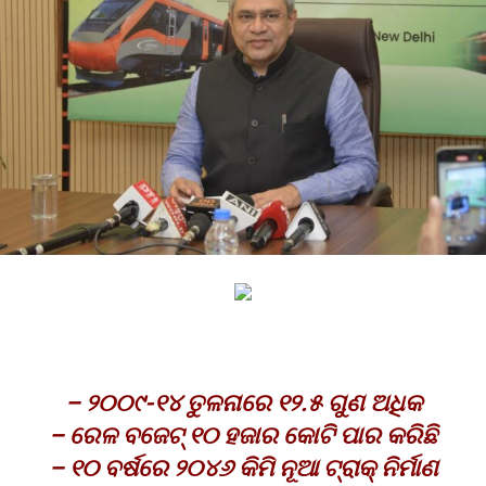
– ୨୦୦୯-୧୪ ତୁଳନାରେ ୧୨.୫ ଗୁଣ ଅଧିକ
– ରେଳ ବଜେଟ୍ ୧୦ ହଜାର କୋଟି ପାର କରିଛି
– ୧୦ ବର୍ଷରେ ୨୦୪୬ କିମି ନୂଆ ଟ୍ରାକ୍ ନିର୍ମାଣ