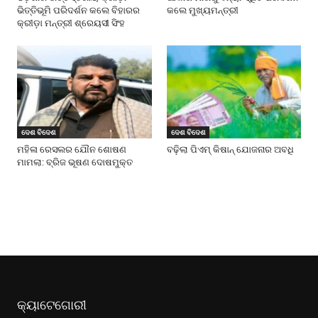
ଭିତ୍ତିଭୂମି ପରିଦର୍ଶନ କଲେ ବିହାରର
କଲେ ମୁଖ୍ୟମନ୍ତ୍ରୀ
କ୍ରୀଡ଼ା ମନ୍ତ୍ରୀ ଶ୍ରେୟସୀ ସିଂହ
ଦେଶ ବିଦେଶ
ଦେଶ ବିଦେଶ
ମହିଳା ରେସଲର ଯୌନ ଶୋଷଣ
ବଢ଼ିଲା ପିଏମ୍ କିଷାନ୍ ଯୋଜନାର ଅବଧି
ମାମଲା: ବ୍ରିଜ ଭୂଷଣ ଦୋଷମୁକ୍ତ
କ୍ୟାଟେଗୋରୀ