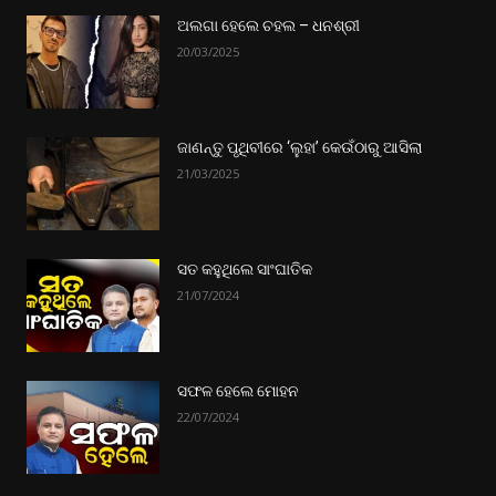
ଅଲଗା ହେଲେ ଚହଲ – ଧନଶ୍ରୀ
20/03/2025
ଜାଣନ୍ତୁ ପୃଥିବୀରେ ‘ଲୁହା’ କେଉଁଠାରୁ ଆସିଲା
21/03/2025
ସତ କହୁଥିଲେ ସାଂଘାତିକ
21/07/2024
ସଫଳ ହେଲେ ମୋହନ
22/07/2024