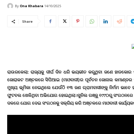
By
Ona Khabara
14/10/2025
Share
ରାଉରକେଲା: ରାଜ୍ୟକୁ ଦୀର୍ଘ ଦିନ ଧରି ଭୟଭୀତ କରୁଥିବା ଜଣେ ହାଡକୋର
ଜୋରାକଟ ଅଞ୍ଚଳରେ ସିପିଆଇ (ମାଓବାଦୀ)ର ପୂର୍ବତନ ଜୋନାଲ କମାଣ୍ଡର ସ
ମୁଖ୍ୟ ଭୂମିକା ନେଇଥିଲେ ଯେଉଁଠି ୧୩ ଜଣ ଗ୍ରାମବାସୀଙ୍କୁ ନିର୍ମମ ଭାବେ
ଫୁଟବଲ ଖେଳିଥିବା ଅଭିଯୋଗ ହୋଇଥିଲା।ସୁନିଲ ଗଞ୍ଜୁ ୧୯୯୦ରୁ ସଂଗଠନରେ ସ
ଦଳରେ ଯୋଗ ଦେଇ ସଂଗଠନକୁ ସକ୍ରିୟ କରି ଅଞ୍ଚଳରେ ମାଓବାଦୀ କାର୍ଯ୍ୟକଳ