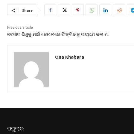
Share
Previous article
ନବଜାତ ଶିଶୁକୁ ମାରି କେନାଲରେ ଫିଙ୍ଗିବାକୁ ଉଦ୍ୟମ କଲା ମା
Ona Khabara
ପପୁଲାର