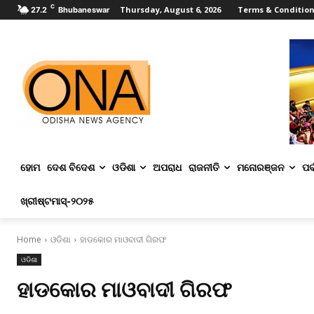
C
Thursday, August 6, 2026
Terms & Conditio
27.2
Bhubaneswar
ହୋମ
ଦେଶ ବିଦେଶ
ଓଡିଶା
ଅପରାଧ
ରାଜନୀତି
ମନୋରଞ୍ଜନ
ପର୍
ଖ୍ରୀଷ୍ଟମାସ୍‌-୨୦୨୫
Home
ଓଡିଶା
ହାଡକୋର ମାଓବାଦୀ ଗିରଫ
ଓଡିଶା
ହାଡକୋର ମାଓବାଦୀ ଗିରଫ