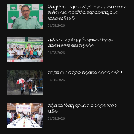
ବିଶ୍ୱବିଦ୍ୟାଳୟରେ ଶୈକ୍ଷିକ ବାତାବରଣ ଫେରାଇ
ଆଣିବା ପାଇଁ ରାଜନୈତିକ ହସ୍ତକ୍ଷେପକୁ ବନ୍ଦ
କରାଯାଉ: ବିଜେଡି
06/08/2026
ପୂର୍ବତନ ମନ୍ତ୍ରୀ ସ୍ୱର୍ଗତ ସୁଶାନ୍ତ ସିଂହଙ୍କ
ଶ୍ରଦ୍ଧାଞ୍ଜଳୀ ସଭା ଅନୁଷ୍ଠିତ
06/08/2026
ସପ୍ତାହ ଯାଏ ଉତ୍ତର‌ ଓଡ଼ିଶାରେ ପ୍ରବଳ ବର୍ଷିବ !
06/08/2026
ଓଡ଼ିଶାରେ ‘ବିଶ୍ୱ ସ୍ତନ୍ୟପାନ ସପ୍ତାହ ୨୦୨୬’
ପାଳିତ
06/08/2026