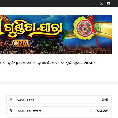
3
ଦୂର୍ଗାପୂଜା-୨୦୨୩
ନୂଆବର୍ଷ-୨୦୨୪
ଦୁର୍ଗା ପୂଜା – 2024
LIKE
5,005
Fans
FOLLOW
2,475
Followers