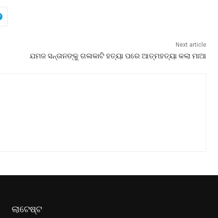
Next article
ଯମଜ ସନ୍ତାନଙ୍କୁ ଗଳାକାଟି ହତ୍ୟା ପରେ ଆତ୍ମହତ୍ୟା କଲା ମାଆ
ଲାଟେଷ୍ଟ