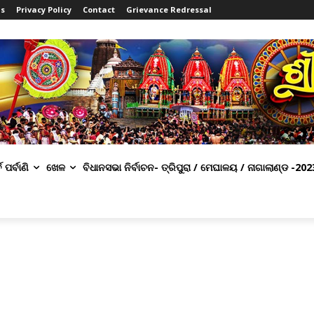
ns
Privacy Policy
Contact
Grievance Redressal
ବ ପର୍ବାଣି
ଖେଳ
ବିଧାନସଭା ନିର୍ବାଚନ- ତ୍ରିପୁରା / ମେଘାଳୟ / ନାଗାଲାଣ୍ଡ -202