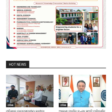
HOT NEWS
ଓଡିଶା
ଓଡିଶା
ଓଡ଼ିଶାର ଉଚ୍ଚସ୍ତରୀୟ କ୍ରୀଡ଼ା
ଆକାଶ ମାର୍ଗରୁ ବନ୍ୟା ସ୍ଥିତି ପରିଦର୍ଶନ