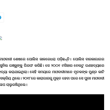
 ମାଓବାଦୀ ଶେଷରେ ପୋଲିସ ଜାଳରେଧରା ପଡ଼ିଛନ୍ତି। ପୋଲିସ ବାରକାଗାଗର
ୁନିଲ ଗଞ୍ଜୁଙ୍କୁ ଗିରଫ କରିଛି। ସେ ୨୦୦୧ ମସିହାର ବେଲଟୁ ଗଣହତ୍ୟାରେ
 ହତ୍ୟା କରାଯାଇଥିଲା। ସେହି ସମୟରେ ମାଓବାଦୀମାନେ ମୃତକଙ୍କ ମୁଣ୍ଡ କାଟି
କ୍ରିୟ ଥିଲେ। ୨୦୧୮ରେ କାରାଗାରରୁ ମୁକ୍ତ ହେବା ପରେ ସେ ପୁନଃ ମାଓବାଦୀ
ାପ ଚାଲୁରଖିଥିଲେ।