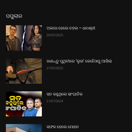
ପପୁଲାର
ଅଲଗା ହେଲେ ଚହଲ – ଧନଶ୍ରୀ
20/03/2025
ଜାଣନ୍ତୁ ପୃଥିବୀରେ ‘ଲୁହା’ କେଉଁଠାରୁ ଆସିଲା
21/03/2025
ସତ କହୁଥିଲେ ସାଂଘାତିକ
21/07/2024
ସଫଳ ହେଲେ ମୋହନ