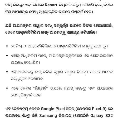
ଟାପ୍ କରନ୍ତୁ ଏବଂ ତାପରେ Resart ଚୟନ କରନ୍ତୁ। କୌଣସି ବଟନ୍ ଦବାଇ
ବିନା ଆପଣଙ୍କ ଫୋନ୍ ସ୍ୱୟଂଚାଳିତ ଭାବରେ ରିଷ୍ଟାର୍ଟ ହେବ।
ଯଦି ଆପଣଙ୍କର ପାୱାର ବଟନ୍ ସମ୍ପୂର୍ଣ୍ଣ ଭାବରେ ବିଫଳ ହୋଇଯାଇଛି,
ତେବେ ଆକ୍ସେସିବିଲିଟୀ ମେନୁ ଆପଣଙ୍କୁ ସାହାଯ୍ୟ କରିପାରିବ।
ସେଟିଂସ୍ → ଆକ୍ସେସିବିଲିଟୀ → ଆକ୍ସେସିବିଲିଟୀ ମେନୁକୁ ଯାଆନ୍ତୁ।
ଏହାକୁ ଅନ୍ କରିବା ପରେ, ଆପଣଙ୍କ ସ୍କ୍ରିନରେ ଏକ ଛୋଟ ଭାସମାନ
ଆଇକନ୍ ଦେଖାଯିବ।
ଏହି ଆଇକନକୁ ଟାପ୍ କରିବା ଦ୍ୱାରା ପାୱାର ବିକଳ୍ପ ସମେତ ଅନେକ
ନିୟନ୍ତ୍ରଣ ଦେଖାଯିବ।
ଏବେ କେବଳ “ରିଷ୍ଟାର୍ଟ” ଉପରେ ଟ୍ୟାପ୍ କରନ୍ତୁ ଏବଂ ଆପଣଙ୍କ
ଫୋନ୍ ରିଷ୍ଟାର୍ଟ ହେବ।
ଏହି ବୈଶିଷ୍ଟ୍ୟ କେବଳ Google Pixel ସିରିଜ୍ (ଯେପରିକି Pixel 9) ରେ
ଉପଲବ୍ଧ କିନ୍ତୁ କିଛି Samsung ଡିଭାଇସ୍ (ଯେପରିକି Galaxy S22