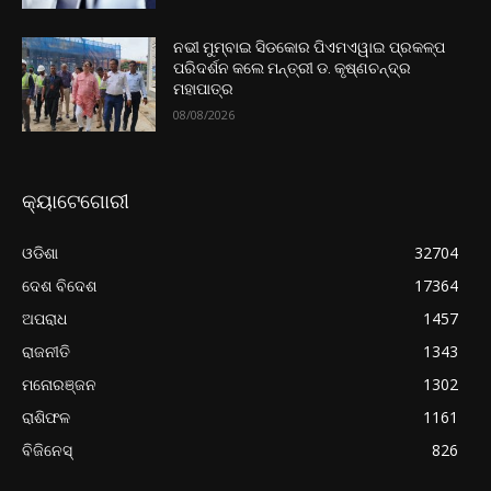
ନଭୀ ମୁମ୍ବାଇ ସିଡକୋର ପିଏମଏୱାଇ ପ୍ରକଳ୍ପ
ପରିଦର୍ଶନ କଲେ ମନ୍ତ୍ରୀ ଡ. କୃଷ୍ଣଚନ୍ଦ୍ର
ମହାପାତ୍ର
08/08/2026
କ୍ୟାଟେଗୋରୀ
ଓଡିଶା
32704
ଦେଶ ବିଦେଶ
17364
ଅପରାଧ
1457
ରାଜନୀତି
1343
ମନୋରଞ୍ଜନ
1302
ରାଶିଫଳ
1161
ବିଜିନେସ୍
826