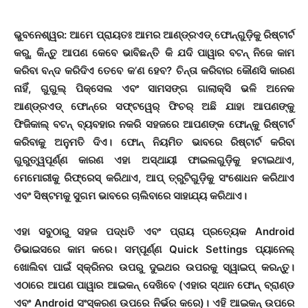
ଭୁବନେଶ୍ୱର
: ଆମେ ପ୍ରାୟତଃ ଆମର ଆଣ୍ଡ୍ରଏଡ୍ ଫୋନ୍‌ଗୁଡ଼ିକୁ ରିଷ୍ଟାର୍ଟ
କରୁ, କିନ୍ତୁ ଆପଣ କେବେ ଭାବିଛନ୍ତି କି ଯଦି ପାୱାର ବଟନ୍ ନିଜେ କାମ
କରିବା ବନ୍ଦ କରିଦିଏ ତେବେ କ’ଣ ହେବ? ଚିନ୍ତା କରିବାର କୌଣସି କାରଣ
ନାହିଁ, ଗୁଗୁଲ୍ ପିକ୍ସେଲ ଏବଂ ସାମସଙ୍ଗ ଗାଲାକ୍ସି ଭଳି ଅନେକ
ଆଣ୍ଡ୍ରଏଡ୍ ଫୋନ୍‌ରେ ସଫ୍ଟୱେର୍ ଫିଚର୍ ଅଛି ଯାହା ଆପଣଙ୍କୁ
ଫିଜିକାଲ୍ ବଟନ୍ ବ୍ୟବହାର ନକରି ସହଜରେ ଆପଣଙ୍କ ଫୋନ୍‌କୁ ରିଷ୍ଟାର୍ଟ
କରିବାକୁ ଅନୁମତି ଦିଏ।
ଫୋନ୍ ନିୟମିତ ଭାବରେ ରିଷ୍ଟାର୍ଟ କରିବା
ଗୁରୁତ୍ୱପୂର୍ଣ୍ଣ କାରଣ ଏହା ଅସ୍ଥାୟୀ ଫାଇଲଗୁଡ଼ିକୁ ହଟାଇଥାଏ,
ମେମୋରୀକୁ ରିଫ୍ରେସ୍ କରିଥାଏ, ଆପ୍ ତ୍ରୁଟିଗୁଡ଼ିକୁ ସଂଶୋଧନ କରିଥାଏ
ଏବଂ ସିଷ୍ଟମକୁ ସୁଗମ ଭାବରେ ଚାଲିବାରେ ସାହାଯ୍ୟ କରିଥାଏ।
ଏହା ସବୁଠାରୁ ସହଜ ପଦ୍ଧତି ଏବଂ ପ୍ରାୟ ପ୍ରତ୍ୟେକ Android
ଡିଭାଇସରେ କାମ କରେ। ସମ୍ପୂର୍ଣ୍ଣ Quick Settings ପ୍ୟାନେଲ୍
ଖୋଲିବା ପାଇଁ ସ୍କ୍ରିନର ଉପରୁ ଦୁଇଥର ଉପରକୁ ସ୍ୱାଇପ୍ କରନ୍ତୁ।
ଏଠାରେ ଆପଣ ପାୱାର ଆଇକନ୍ ଦେଖିବେ (ଏହାର ସ୍ଥାନ ଫୋନ୍ ବ୍ରାଣ୍ଡ
ଏବଂ Android ସଂସ୍କରଣ ଉପରେ ନିର୍ଭର କରେ)। ଏହି ଆଇକନ୍ ଉପରେ