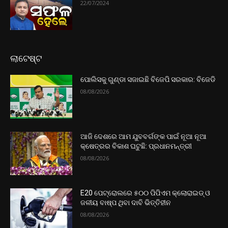
22/07/2024
ଲାଟେଷ୍ଟ
ପୋଲିସକୁ ଗୁଣ୍ଡା ସଜାଇଛି ବିଜେପି ସରକାର: ବିଜେଡି
08/08/2026
ଆଜି ଦେଶରେ ଆମ ଯୁବବର୍ଗଙ୍କ ପାଇଁ ନୂଆ ନୂଆ
କ୍ଷେତ୍ରର ବିକାଶ ଘଟୁଛି: ପ୍ରଧାନମନ୍ତ୍ରୀ
08/08/2026
E20 ପେଟ୍ରୋଲରେ ୫୦୦ ପିପିଏମ କ୍ଲୋରାଇଡ୍ ଓ
ଜଳୀୟ ବାଷ୍ପ ଥିବା ଦାବି ଭିତ୍ତିହୀନ
08/08/2026