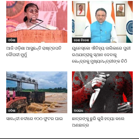
ଓଡିଶା
ଦେଶ ବିଦେଶ
ଆଜି ଓଡ଼ିଶା ଆସୁଛନ୍ତି ରାଷ୍ଟ୍ରପତି
ୟୁନେସ୍କୋ ଐତିହ୍ୟ ତାଲିକାରେ ପୁରୀ
ଦୌପଦୀ ମୁର୍ମୁ
ରଥଯାତ୍ରାକୁ ସ୍ଥାନ ଦେବାକୁ
କେନ୍ଦ୍ରକୁ ମୁଖ୍ୟମନ୍ତ୍ରୀଙ୍କ ଚିଠି
ଓଡିଶା
ଅପରାଧ
ସାଳନ୍ଦୀ ନଦୀରେ ୧୦୦ ଫୁଟର ଘାଇ
ଛାତ୍ରଙ୍କୁ ଛୁରି ଭୁସି ହତ୍ୟା କଲେ
ଅଣଛାତ୍ର