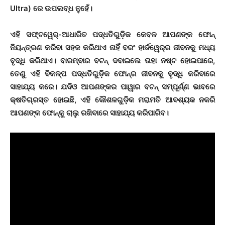
Ultra) ରେ ଉପଲବ୍ଧ ନୁହେଁ।
ଏହି ସଫ୍ଟୱେର୍-ଆଧାରିତ ପଦ୍ଧତିଗୁଡ଼ିକ କେବଳ ଆପଣଙ୍କ ଫୋନ୍
ନିୟନ୍ତ୍ରଣ କରିବା ସହଜ କରିଥାଏ ନାହିଁ ବରଂ ହାର୍ଡୱେର୍‌ର ଜୀବନକୁ ମଧ୍ୟ
ବୃଦ୍ଧି କରିଥାଏ। ବାରମ୍ବାର ବଟନ୍ ଦବାଇଲେ ତାହା ନଷ୍ଟ ହୋଇପାରେ,
ତେଣୁ ଏହି ବିକଳ୍ପ ପଦ୍ଧତିଗୁଡ଼ିକ ଫୋନ୍‌ର ଜୀବନକୁ ବୃଦ୍ଧି କରିବାରେ
ସାହାଯ୍ୟ କରେ। ଯଦିଓ ଆପଣଙ୍କର ପାୱାର ବଟନ୍ ସମ୍ପୂର୍ଣ୍ଣ ଭାବରେ
କ୍ଷତିଗ୍ରସ୍ତ ହୋଇଛି, ଏହି କୌଶଳଗୁଡ଼ିକ ମରାମତି ଆବଶ୍ୟକ ନକରି
ଆପଣଙ୍କ ଫୋନ୍‌କୁ ଚାଲୁ ରଖିବାରେ ସାହାଯ୍ୟ କରିପାରିବ।