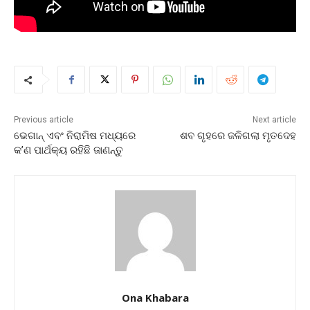
Previous article
Next article
ଭେଗାନ୍ ଏବଂ ନିରାମିଷ ମଧ୍ୟରେ
ଶବ ଗୃହରେ ଜଳିଗଲା ମୃତଦେହ
କ’ଣ ପାର୍ଥକ୍ୟ ରହିଛି ଜାଣନ୍ତୁ
Ona Khabara