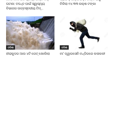
ଘଟଣା: ତଦନ୍ତ ପାଇଁ ସ୍ୱାସ୍ଥ୍ୟ
ମିଳିଲା ୧୪.୩୩ ଲକ୍ଷ ଟଙ୍କା
ବିଭାଗର ଉଚ୍ଚସ୍ତରୀୟ ଟିମ୍...
ଓଡିଶା
ଓଡିଶା
ହୀରାକୁଦର ଆଉ ୪ଟି ଗେଟ୍‌ ଖୋଲିଲା
ମା’ ଦ୍ୱାରସେନି ମନ୍ଦିରରେ କଳାକନା!