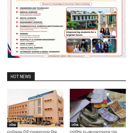
HOT NEWS
ଓଡିଶା
ଓଡିଶା
ମେଡିକାଲ ପିଜି ପ୍ରଶ୍ନପତ୍ର ଲିକ୍
ଟ୍ରାଫିକ୍ ଇନ୍ସପେକ୍ଟରଙ୍କ ଘରୁ