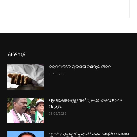
ଲାଟେଷ୍ଟ
ବଜ୍ରାପାତରେ ଚାଲିଗଲା ଜଣଙ୍କ ଜୀବନ
09/08/2026
ପୂର୍ବ ସରକାରଙ୍କୁ ଟାର୍ଗେଟ୍ କଲେ ପଞ୍ଚାୟତରାଜ
ମନ୍ତ୍ରୀ
09/08/2026
ଯୁବପିଢ଼ିଙ୍କୁ ଭୁଆଁ ବୁଲାଉଛି ଡବଲ ଇଞ୍ଜିନ ସରକାର