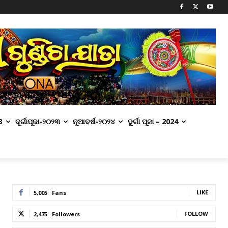
3
ଦୂର୍ଗାପୂଜା-୨୦୨୩
ନୂଆବର୍ଷ-୨୦୨୪
ଦୁର୍ଗା ପୂଜା – 2024
LIKE
5,005
Fans
FOLLOW
2,475
Followers