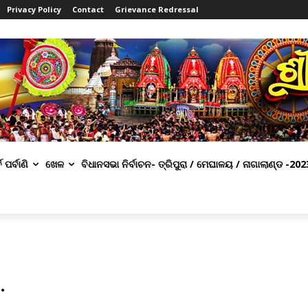
Privacy Policy
Contact
Grievance Redressal
ବ ପର୍ବାଣି
ଖେଳ
ବିଧାନସଭା ନିର୍ବାଚନ- ତ୍ରିପୁରା / ମେଘାଳୟ / ନାଗାଲାଣ୍ଡ -202
.