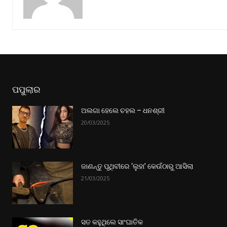
ପପୁଲାର
ଅଲଗା ହେଲେ ଚହଲ – ଧନଶ୍ରୀ
20/03/2025
ଜାଣନ୍ତୁ ପୃଥିବୀରେ ‘ଲୁହା’ କେଉଁଠାରୁ ଆସିଲା
21/03/2025
ସତ କହୁଥିଲେ ସାଂଘାତିକ