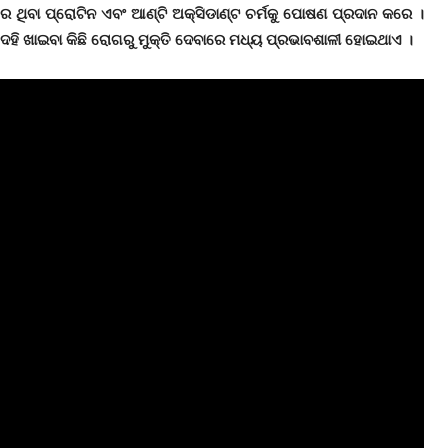
 ଥିବା ପ୍ରୋଟିନ ଏବଂ ଆଣ୍ଟି ଅକ୍ସିଡାଣ୍ଟ ଚର୍ମକୁ ପୋଷଣ ପ୍ରଦାନ କରେ ।
ହି ଖାଇବା କିଛି ରୋଗରୁ ମୁକ୍ତି ଦେବାରେ ମଧ୍ୟ ପ୍ରଭାବଶାଳୀ ହୋଇଥାଏ ।