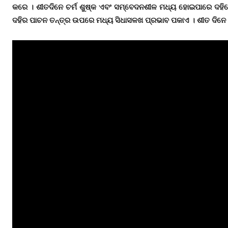
କରେ । ଶୀତଦିନେ ଚର୍ମ ଶୁଷ୍କ ଏବଂ ସମ୍ବେଦନଶୀଳ ମଧ୍ୟ ହୋଇପାରେ ଦହିରେ
ଦହିର ପାଚନ ତନ୍ତ୍ର ଉପରେ ମଧ୍ୟ ସିଧାସଳଖ ପ୍ରଭାବ ପକାଏ । ଶୀତ ଦିନେ ଦ