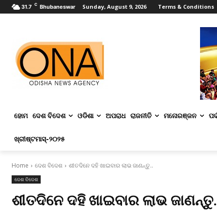
C
Sunday, August 9, 2026
Terms & Conditions
31.7
Bhubaneswar
ହୋମ
ଦେଶ ବିଦେଶ
ଓଡିଶା
ଅପରାଧ
ରାଜନୀତି
ମନୋରଞ୍ଜନ
ପର୍
ଖ୍ରୀଷ୍ଟମାସ୍‌-୨୦୨୫
Home
ଦେଶ ବିଦେଶ
ଶୀତଦିନେ ଦହି ଖାଇବାର ଲାଭ ଜାଣନ୍ତୁ..
ଦେଶ ବିଦେଶ
ଶୀତଦିନେ ଦହି ଖାଇବାର ଲାଭ ଜାଣନ୍ତୁ.