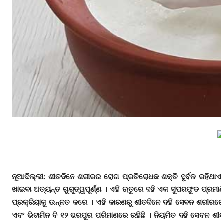
ନୂଆଦିଲ୍ଲୀ: ଶୀତଦିନେ ଶରୀରର ରୋଗ ପ୍ରତିରୋଧକ ଶକ୍ତି ଦୁର୍ବଳ ରହିଥ
ଖାଇବା ଅତ୍ୟନ୍ତ ଗୁରୁତ୍ୱପୂର୍ଣ୍ଣ । ଏହି ଋତୁରେ ଦହି ଏକ ସୁପରଫୁଡ ପ୍ରମ
ପ୍ରକ୍ରିୟାକୁ ଉନ୍ନତ କରେ । ଏହି କାରଣରୁ ଶୀତଦିନେ ଦହି ସେବନ ଶରୀରରେ 
ଏବଂ ଭିଟାମିନ ବି ୧୨ ଭରପୁର ପରିମାଣରେ ରହିଛି । ନିୟମିତ ଦହି ସେବନ ଶୀ