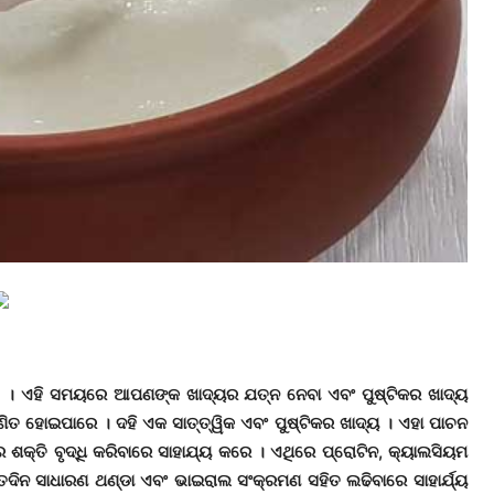
ାଏ । ଏହି ସମୟରେ ଆପଣଙ୍କ ଖାଦ୍ୟର ଯତ୍ନ ନେବା ଏବଂ ପୁଷ୍ଟିକର ଖାଦ୍ୟ
ାଣିତ ହୋଇପାରେ । ଦହି ଏକ ସାତ୍ତ୍ୱିକ ଏବଂ ପୁଷ୍ଟିକର ଖାଦ୍ୟ । ଏହା ପାଚନ
ଶକ୍ତି ବୃଦ୍ଧି କରିବାରେ ସାହାଯ୍ୟ କରେ । ଏଥିରେ ପ୍ରୋଟିନ, କ୍ୟାଲସିୟମ
ତଦିନ ସାଧାରଣ ଥଣ୍ଡା ଏବଂ ଭାଇରାଲ ସଂକ୍ରମଣ ସହିତ ଲଢିବାରେ ସାହାର୍ଯ୍ୟ