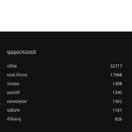
କ୍ୟାଟେଗୋରୀ
ଓଡିଶା
32717
ଦେଶ ବିଦେଶ
17368
ଅପରାଧ
1458
ରାଜନୀତି
1345
ମନୋରଞ୍ଜନ
1302
ରାଶିଫଳ
1161
ବିଜିନେସ୍
826