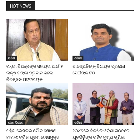
HOT NEWS
ଓଡିଶା
ଓଡିଶା
ବନ୍ୟା ବିପନ୍ନଙ୍କ ସହାୟତା ପାଇଁ ୫
ବାଚସ୍ପତିଙ୍କୁ ବିଧାୟକ ପ୍ରକାଶ
ଲକ୍ଷ ଟଙ୍କା ପ୍ରଦାନ କଲେ
ସେଠୀଙ୍କ ଚିଠି
ନିରଞ୍ଜନ ପଟ୍ଟନାୟକ
ଦେଶ ବିଦେଶ
ଓଡିଶା
ମହିଳା ରେସଲର ଯୌନ ଶୋଷଣ
୨୦୪୭ରେ ବିକଶିତ ଓଡ଼ିଶା ଗଠନରେ
ମାମଲା: ବ୍ରିଜ ଭୂଷଣ ଦୋଷମୁକ୍ତ
ଯୁବପିଢ଼ିଙ୍କ ରହିବ ମୁଖ୍ୟ ଭୂମିକା: