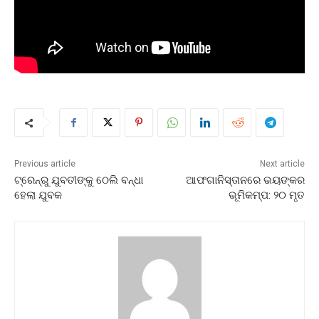
Previous article
Next article
ଟ୍ରେନ୍‌ରୁ ଯୁବତୀଙ୍କୁ ଠେଲି ବନ୍ଧା
ଆଫଗାନିସ୍ତାନରେ ଭୟଙ୍କର
ହେଲା ଯୁବକ
ଭୂମିକମ୍ପ: ୨୦ ମୃତ