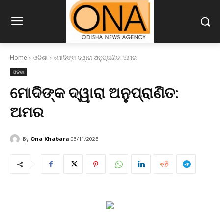
Home
ଓଡିଶା
ମୋଦିଙ୍କ ଦ୍ୱାରା ଅନୁପ୍ରାଣିତ: ଅମର
ଓଡିଶା
ମୋଦିଙ୍କ ଦ୍ୱାରା ଅନୁପ୍ରାଣିତ:
ଅମର
By
Ona Khabara
03/11/2025