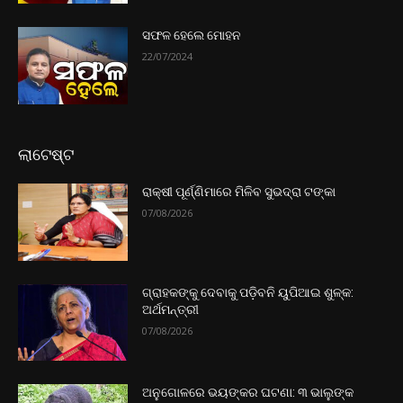
ସଫଳ ହେଲେ ମୋହନ
22/07/2024
ଲାଟେଷ୍ଟ
ରାକ୍ଷୀ ପୂର୍ଣ୍ଣିମାରେ ମିଳିବ ସୁଭଦ୍ରା ଟଙ୍କା
07/08/2026
ଗ୍ରାହକଙ୍କୁ ଦେବାକୁ ପଡ଼ିବନି ୟୁପିଆଇ ଶୁଳ୍କ:
ଅର୍ଥମନ୍ତ୍ରୀ
07/08/2026
ଅନୁଗୋଳରେ ଭୟଙ୍କର ଘଟଣା: ୩ ଭାଲୁଙ୍କ