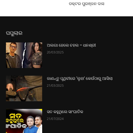
ଡକ୍ଟର ପୁରଞ୍ଜନ ଦାସ
ପପୁଲାର
ଅଲଗା ହେଲେ ଚହଲ – ଧନଶ୍ରୀ
20/03/2025
ଜାଣନ୍ତୁ ପୃଥିବୀରେ ‘ଲୁହା’ କେଉଁଠାରୁ ଆସିଲା
21/03/2025
ସତ କହୁଥିଲେ ସାଂଘାତିକ
21/07/2024