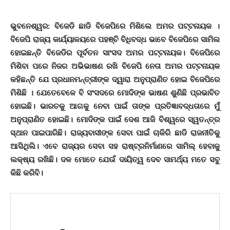
ଭୁବନେଶ୍ୱର: ବିଜେଡି ଛାଡି ବିଜେପିରେ ମିଶିଲେ ଅମର ପଟ୍ଟନାୟକ ।
ବିଜେପି ରାଜ୍ୟ କାର୍ଯ୍ୟାଳୟରେ ପହଞ୍ଚି ବିଧିବଦ୍ଧ ଭାବେ ବିଜେପିରେ ସାମିଲ
ହୋଇଛନ୍ତି ବିଜେଡିର ପୂର୍ବତନ ସାଂସଦ ଅମର ପଟ୍ଟନାୟକ। ବିଜେପିରେ
ମିଶିବା ପରେ ନିଜର ଅଭିଭାଷଣ ରଖି ବିଜେପି ନେତା ଅମର ପଟ୍ଟନାୟକ
କହିଛନ୍ତି ଯେ ପ୍ରଧାନମନ୍ତ୍ରୀଙ୍କ ଦ୍ୱାରା ଅନୁପ୍ରାଣିତ ହୋଇ ବିଜେପିରେ
ମିଶିଛି । ଯେତେବେଳେ ବି ସଂସଦରେ ମୋଦିଙ୍କ ଭାଷଣ ଶୁଣିଛି ପ୍ରଭାବିତ
ହୋଇଛି। ଭାରତକୁ ଆଗକୁ ନେବା ପାଇଁ ତାଙ୍କ ପ୍ରତିଜ୍ଞାବଦ୍ଧତାରେ ମୁଁ
ଅନୁପ୍ରାଣିତ ହୋଇଛି। ମୋଦିଙ୍କ ପାଇଁ ଦେଶ ଆଜି ବିଶ୍ୱରେ ସ୍ୱତନ୍ତ୍ର
ସ୍ଥାନ ପାଇପାରିଛି। ରାଜ୍ୟବାସୀଙ୍କ ସେବା ପାଇଁ ଚାକିରି ଛାଡି ରାଜନୀତିକୁ
ଆସିଥିଲି। ଏବେ ରାଜ୍ୟର ସେବା ସହ ରାଷ୍ଟ୍ରନିର୍ମାଣରେ ସାମିଲ୍ ହେବାକୁ
ଲକ୍ଷ୍ୟ ରଖିଛି। ଦଳ ମୋତେ ଯେଉଁ ଦାୟିତ୍ୱ ଦେବ ସାମର୍ଥ୍ୟ ମତେ ସବୁ
କିଛି କରିବି।