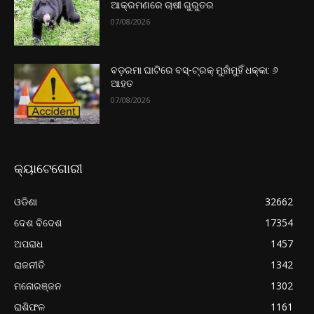
ଆକ୍ରମଣରେ ଚାଷୀ ଗୁରୁତର
07/08/2026
ବଡ଼ରମା ଘାଟିରେ ବସ୍-ଟ୍ରକ୍ ମୁହାଁମୁହିଁ ଧକ୍କା: ୬
ଆହତ
07/08/2026
କ୍ୟାଟେଗୋରୀ
ଓଡିଶା
32662
ଦେଶ ବିଦେଶ
17354
ଅପରାଧ
1457
ରାଜନୀତି
1342
ମନୋରଞ୍ଜନ
1302
ରାଶିଫଳ
1161