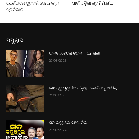
ଯେଉଁଠାରେ ଯୁବବର୍ଗ ସେମାନଙ୍କ
ପାଇଁ ଓଡ଼ିଶା ଗୃହ ନିର୍ମାଣ’...
ପ୍ରତିଭାର...
ପପୁଲାର
ଅଲଗା ହେଲେ ଚହଲ – ଧନଶ୍ରୀ
20/03/2025
ଜାଣନ୍ତୁ ପୃଥିବୀରେ ‘ଲୁହା’ କେଉଁଠାରୁ ଆସିଲା
21/03/2025
ସତ କହୁଥିଲେ ସାଂଘାତିକ
21/07/2024