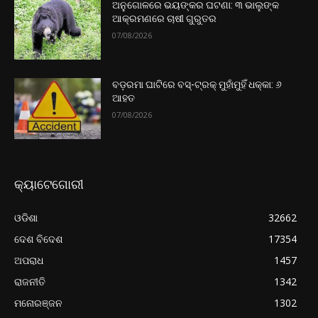
ଅନୁଗୋଳରେ ଭୟଙ୍କର ଘଟଣା: ୩ ଭାଲୁଙ୍କ
ଆକ୍ରମଣରେ ଚାଷୀ ଗୁରୁତର
07/08/2026
ବଡ଼ରମା ଘାଟିରେ ବସ୍-ଟ୍ରକ୍ ମୁହାଁମୁହିଁ ଧକ୍କା: ୬
ଆହତ
07/08/2026
କ୍ୟାଟେଗୋରୀ
ଓଡିଶା
32662
ଦେଶ ବିଦେଶ
17354
ଅପରାଧ
1457
ରାଜନୀତି
1342
ମନୋରଞ୍ଜନ
1302