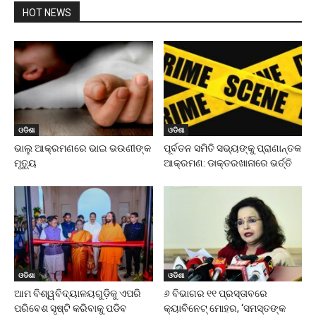
HOT NEWS
ଓଡିଶା
ଓଡିଶା
ଭାଲୁ ଆକ୍ରମଣରେ ଭାଇ ଭଉଣୀଙ୍କ
ପୂର୍ବତନ ସମିତି ସଭ୍ୟଙ୍କୁ ପ୍ରାଣାନ୍ତକ
ମୃତ୍ୟୁ
ଆକ୍ରମଣ: ଡାକ୍ତରଖାନାରେ ଭର୍ତ୍ତି
ଓଡିଶା
ଓଡିଶା
ଆମ ବିଶ୍ୱବିଦ୍ୟାଳୟଗୁଡ଼ିକୁ ଏପରି
୬ ବିଭାଗର ୧୧ ପ୍ରସ୍ତାବରେ
ପରିବେଶ ସୃଷ୍ଟି କରିବାକୁ ପଡିବ
କ୍ୟାବିନେଟ୍ ମୋହର, ‘ସମସ୍ତଙ୍କ