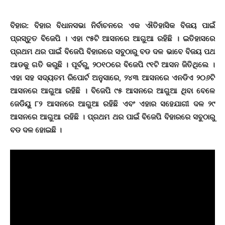
ବିହାର: ବିହାର ବିଧାନସଭା ନିର୍ବାଚନରେ ଏକ ଐତିହାସିକ ବିଜୟ ପାଇଁ
ପ୍ରସ୍ତୁତ ବିଜେପି । ଏହା ୯୫ଟି ଆସନରେ ଆଗୁଆ ରହିଛି । ଇତିହାସରେ
ପ୍ରଥମ ଥର ପାଇଁ ବିଜେପି ବିହାରରେ ସବୁଠାରୁ ବଡ ଦଳ ଭାବେ ବିଜୟ ପଥ
ଆଡକୁ ଗତି କରୁଛି । ପୂର୍ବରୁ, ୨୦୧୦ରେ ବିଜେପି ୯୧ଟି ଆସନ ଜିତିଥିଲେ ।
ଏହା ସହ ସଦ୍ୟତମ ରିପୋର୍ଟ ଅନୁସାରେ, ୨୪୩ ଆସନରେ ଏନଡିଏ ୨୦୬ଟି
ଆସନରେ ଆଗୁଆ ରହିଛି । ବିଜେପି ୯୫ ଆସନରେ ଆଗୁଆ ଥିବା ବେଳେ
ଜେଡିୟୁ ୮୨ ଆସନରେ ଆଗୁଆ ରହିଛି ଏବଂ ଏହାର ସହେଯାଗୀ ଦଳ ୨୯
ଆସନରେ ଆଗୁଆ ରହିଛି । ପ୍ରଥମ ଥର ପାଇଁ ବିଜେପି ବିହାରରେ ସବୁଠାରୁ
ବଡ ଦଳ ହୋଇଛି ।