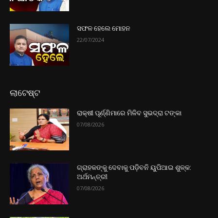
ସଫଳ ହେଲେ ମୋହନ
22/07/2024
ଲାଟେଷ୍ଟ
ରାକ୍ଷୀ ପୂର୍ଣ୍ଣିମାରେ ମିଳିବ ସୁଭଦ୍ରା ଟଙ୍କା
07/08/2026
ଗ୍ରାହକଙ୍କୁ ଦେବାକୁ ପଡ଼ିବନି ୟୁପିଆଇ ଶୁଳ୍କ:
ଅର୍ଥମନ୍ତ୍ରୀ
07/08/2026