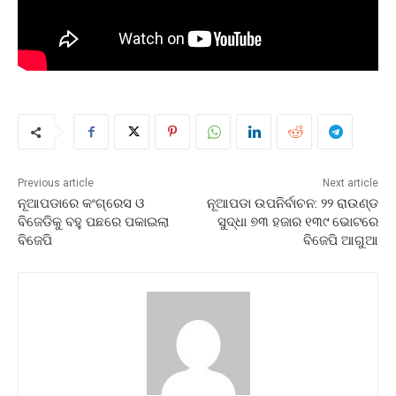
Previous article
Next article
ନୂଆପଡାରେ କଂଗ୍ରେସ ଓ
ନୂଆପଡା ଉପନିର୍ବାଚନ: ୨୨ ରାଉଣ୍ଡ
ବିଜେଡିକୁ ବହୁ ପଛରେ ପକାଇଲା
ସୁଦ୍ଧା ୭୩ ହଜାର ୧୩୯ ଭୋଟରେ
ବିଜେପି
ବିଜେପି ଆଗୁଆ