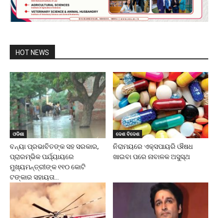
HOT NEWS
ଓଡିଶା
ଦେଶ ବିଦେଶ
ବନ୍ୟା ପ୍ରଭାବିତଙ୍କ ସହ ସରକାର,
ନିରାମୟରେ ଏକ୍ସପାୟରି ଔଷଧ
ପ୍ରାରମ୍ଭିକ ପର୍ଯ୍ୟାୟରେ
ଖାଇବା ପରେ ନାବାଳକ ଅସୁସ୍ଥ
ମୁଖ୍ୟମନ୍ତ୍ରୀଙ୍କ ୧୧୦ କୋଟି
ଟଙ୍କାର ସହାୟତା...