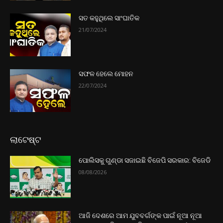
ସତ କହୁଥିଲେ ସାଂଘାତିକ
21/07/2024
ସଫଳ ହେଲେ ମୋହନ
22/07/2024
ଲାଟେଷ୍ଟ
ପୋଲିସକୁ ଗୁଣ୍ଡା ସଜାଇଛି ବିଜେପି ସରକାର: ବିଜେଡି
08/08/2026
ଆଜି ଦେଶରେ ଆମ ଯୁବବର୍ଗଙ୍କ ପାଇଁ ନୂଆ ନୂଆ