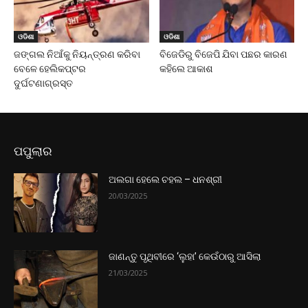
ଓଡିଶା
ଓଡିଶା
ଜଙ୍ଗଲ ନିଆଁକୁ ନିୟନ୍ତ୍ରଣ କରିବା
ବିଜେଡିରୁ ବିଜେପି ଯିବା ପଛର କାରଣ
ବେଳେ ହେଲିକପ୍ଟର
କହିଲେ ଆକାଶ
ଦୁର୍ଘଟଣାଗ୍ରସ୍ତ
ପପୁଲାର
ଅଲଗା ହେଲେ ଚହଲ – ଧନଶ୍ରୀ
20/03/2025
ଜାଣନ୍ତୁ ପୃଥିବୀରେ ‘ଲୁହା’ କେଉଁଠାରୁ ଆସିଲା
21/03/2025