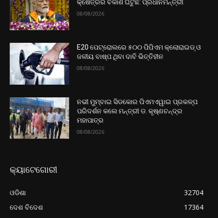
କ୍ଷେତ୍ରର ବିକାଶ ଘଟୁଛି: ପ୍ରଧାନମନ୍ତ୍ରୀ
08/08/2026
E20 ପେଟ୍ରୋଲରେ ୫୦୦ ପିପିଏମ କ୍ଲୋରାଇଡ୍ ଓ
ଜଳୀୟ ବାଷ୍ପ ଥିବା ଦାବି ଭିତ୍ତିହୀନ
08/08/2026
ନଭୀ ମୁମ୍ବାଇ ସିଡକୋର ପିଏମଏୱାଇ ପ୍ରକଳ୍ପ
ପରିଦର୍ଶନ କଲେ ମନ୍ତ୍ରୀ ଡ. କୃଷ୍ଣଚନ୍ଦ୍ର
ମହାପାତ୍ର
08/08/2026
କ୍ୟାଟେଗୋରୀ
ଓଡିଶା
32704
ଦେଶ ବିଦେଶ
17364