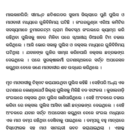
ମାଲକାନଗିରି: ସୀମାନ୍ତ ଛତିଶଗଡର ସୁକମା ଜିଲ୍ଲାରେ ପୁଣି ପୁଲିସ ଓ
ମାଓବାଦୀ ମଧ୍ୟରେ ଗୁଳିବିନିମୟ ଘଟିଛି । ଜଂଗରଗୁଣ୍ଡା ଏରିଆ କମିଟିର
ସଦସ୍ୟମାନେ ତୁମାରଗଟ୍ଟା ଗ୍ରାମ ନିକଟସ୍ଥ ଜଂଗଲରେ କ୍ୟାମ୍ପ କରି
ରହିଥିବା ପୁଲିସକୁ ଖବର ମିଳିବା ପରେ ସ୍ଥାନୀୟ ଡିଆରଜି ଟିମ ଚଢାଉ
କରିଥିଲେ । ଆଜି ଭୋର ସକାଳୁ ପୁଲିସ ଓ ନକ୍ସଲ ମଧ୍ୟରେ ଗୁଳିବିନିମୟ
ଘଟିଥିଲା । ଯବାନଙ୍କ ଗୁଳିର ସାମ୍ନା କରିନପାରି ନକ୍ସଲ ଛତ୍ରଭଙ୍ଗ
ଦେଇଥିଲେ । ପରେ ସୁରକ୍ଷାକର୍ମୀ ଘଟଣାସ୍ଥଳରେ ସର୍ଚ୍ଚ ଅପରେସନ
କରୁଥିବା ବେଳେ ଜଣେ ମାଓବାଦୀର ଶବ ଉଦ୍ଧାର କରିଥିଲେ ।
ମୃତ ମାଓବାଦୀକୁ ଚିହ୍ନଟ କରାଯାଉଥିବା ପୁଲିସ କହିଛି । ସେହିପରି ଅନ୍ୟ ଏକ
ଘଟଣାରେ କୋଣ୍ଡାଗାଓଁ ଜିଲ୍ଲା ପୁଲିସକୁ ମିଳିଛି ବଡ ସଫଳତା । କୁଦାଲବାଡ଼ି
ଜଂଗଲରେ ନକ୍ସଲ ଥିବା ପୁଲିସ ଜାଣିପାରିଥିଲେ । ସେହି ଅଂଚଳରେ ଚଢାଉ
କରିବା ରେ ନକ୍ସଲ ପୁଲିସ ଆସିବା ଜାଣି ଛତ୍ରଭଙ୍ଗ ଦେଇଥିଲେ । ସେହି
ଅଂଚଳରେ ଯବାନ ସର୍ଚ୍ଚ ଅପରେସନ କରୁଥିବା ବେଳେ ଜଂଗଲ ମଧ୍ୟରେ
ଏକ ମାଓ ଡମ୍ପ ରହିଥିବା ଦେଖିବାକୁ ପାଇଥିଲେ । ଡମ୍ପରୁ ବହୁ ମାତ୍ରାରେ
ବିସ୍ଫୋରକ ସହ ମାଓ ସାମଗ୍ରୀ ଜବତ କରାଯାଇଥିଲା । ଏହାକୁ