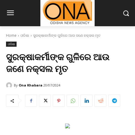
Home
ଓଡିଶା
ସୁରକ୍ଷାକର୍ମୀଙ୍କ ଗୁଳିରେ ଆଉ ଜଣେ ନକ୍ସଲ ମୃତ
ଓଡିଶା
ସୁରକ୍ଷାକର୍ମୀଙ୍କ ଗୁଳିରେ ଆଉ
ଜଣେ ନକ୍ସଲ ମୃତ
By
Ona Khabara
20/07/2024