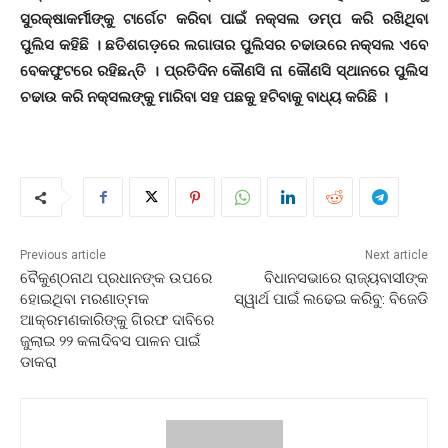
ସୁରକ୍ଷାକର୍ମୀଙ୍କୁ ଟାର୍ଗେଟ କରିବା ପାଇଁ ନକ୍ସଲ ଡମ୍ପ କରି ରଖିଥିବା
ପୁଲିସ କହିଛି । ଛତିଶଗଡ଼ରେ ଲଗାତାର ପୁଲିସର ଚଢାଉରେ ନକ୍ସଲ ଏବେ
ବେକଫୁଟରେ ରହିଛନ୍ତି । ପ୍ରତିଦିନ କୌଣସି ନା କୌଣସି ସ୍ଥାନରେ ପୁଲିସ
ଚଢାଉ କରି ନକ୍ସଲଙ୍କୁ ମାରିବା ସହ ପଛକୁ ହଟିବାକୁ ବାଧ୍ୟ କରିଛି ।
Previous article
Next article
ବୈକୁଣ୍ଠନାଥ ପ୍ରଧାନଙ୍କ ଉପରେ
ବିଧାନସଭାରେ ରାଜ୍ୟବାସୀଙ୍କ
ହୋଇଥିବା ମରଣାତ୍ମକ
ସ୍ୱାର୍ଥ ପାଇଁ ଲଢେଇ କରିବୁ: ବିଜେଡି
ଆକ୍ରମଣକାରିଙ୍କୁ ଗିରଫ ଦାବିରେ
ଜୁଲାଇ ୨୨ କଳାଦିବସ ପାଳନ ପାଇଁ
ଡାକରା