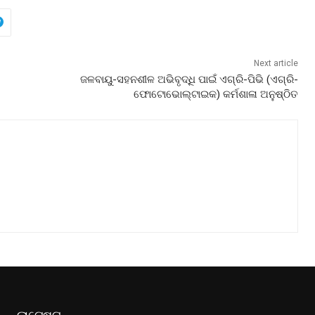
Next article
ଜଳବାୟୁ-ସହନଶୀଳ ଅଭିବୃଦ୍ଧି ପାଇଁ ଏଗ୍ରି-ପିଭି (ଏଗ୍ରି-
ଫୋଟୋଭୋଲ୍ଟାଇକ) କର୍ମଶାଳା ଅନୁଷ୍ଠିତ