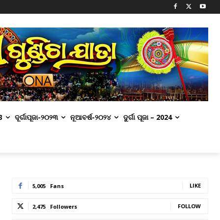
3
ଦୂର୍ଗାପୂଜା-୨୦୨୩
ନୂଆବର୍ଷ-୨୦୨୪
ଦୁର୍ଗା ପୂଜା – 2024
LIKE
5,005
Fans
FOLLOW
2,475
Followers