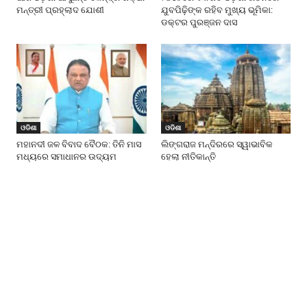
ମନ୍ତ୍ରୀ ପ୍ରହ୍ଲାଦ ଯୋଶୀ
ଯୁବପିଢ଼ିଙ୍କ ରହିବ ମୁଖ୍ୟ ଭୂମିକା:
ଡକ୍ଟର ପୁରଞ୍ଜନ ଦାସ
ଓଡିଶା
ଓଡିଶା
ମହାନଦୀ ଜଳ ବିବାଦ ବୈଠକ: ତିନି ମାସ
ଲିଙ୍ଗରାଜ ମନ୍ଦିରରେ ସ୍ୱାଭାବିକ
ମଧ୍ୟରେ ସମାଧାନର ଉଦ୍ୟମ
ହେଲା ନୀତିକାନ୍ତି