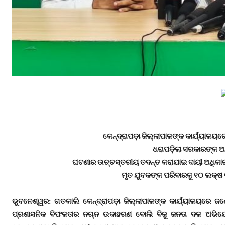
କେନ୍ଦ୍ରାପଡ଼ା ଜିଲ୍ଲାପାଳଙ୍କ କାର୍ଯ୍ୟାଳ
ଧରାପଡ଼ିଲା ସରକାରଙ୍କ ଅ
ଘଟଣାର ଉଚ୍ଚସ୍ତରୀୟ ତଦନ୍ତ କରାଯାଇ ଦାୟୀ ଅଧିକାରୀଙ
ମୃତ ଯୁବକଙ୍କ ପରିବାରକୁ ୧୦ ଲକ୍ଷ 
ଭୁବନେଶ୍ୱର: ଗତକାଲି କେନ୍ଦ୍ରାପଡ଼ା ଜିଲ୍ଲାପାଳଙ୍କ କାର୍ଯ୍ୟାଳୟରେ
ପ୍ରଶାସନିକ ବିଫଳତାର ନଗ୍ନ ଉଦାହରଣ ବୋଲି ବିଜୁ ଜନତା ଦଳ ଅଭିଯ