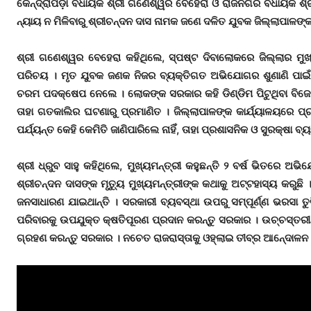
କେନ୍ଦ୍ରାପଡ଼ା ବିଧାୟକ ଶ୍ରୀ ଗଣେଶ୍ୱର ବେହେରା ଓ ରାଜନଗର ବିଧାୟକ ଶ୍ରୀ ଧ
ନ୍ୟାୟ ନ ମିଳିବାରୁ ଶ୍ରୀଚନ୍ଦନ ଦାସ ନାମକ ଜଣେ ଦଳିତ ଯୁବକ ଜିଲ୍ଲାପାଳଙ୍
ଶ୍ରୀ ଗଣେଶ୍ୱର ବେହେରା କହିଥିଲେ, ସ୍ପଷ୍ଟ ଦିବାଲୋକରେ ଜିଲ୍ଲାର ମ
ପରିଚୟ । ମୃତ ଯୁବକ ଜଣକ ନିଜର ବ୍ୟକ୍ତିଗତ ଅଭିଯୋଗର ଶୁଣାଣି ପାଇଁ ଜ
ଚରମ ପଦକ୍ଷେପ ନେଲେ । ଲୋକଙ୍କ ସରକାର କହି ଡିଣ୍ଡିମ ପିଟୁଥିବା ବିଜେପି
ତାହା ଗତକାଲିର ଘଟଣାରୁ ପ୍ରମାଣିତ । ଜିଲ୍ଲାପାଳଙ୍କ କାର୍ଯ୍ୟାଳୟରେ ପ
ପର୍ଯ୍ୟନ୍ତ କେହି କେମିତି ଜାଣିପାରିଲେ ନାହିଁ, ତାହା ପ୍ରଶାସନିକ ଓ ସୁରକ୍ଷା ବ
ଶ୍ରୀ ଧ୍ରୁବ ସାହୁ କହିଥିଲେ, ମୁଖ୍ୟମନ୍ତ୍ରୀ କହୁଛନ୍ତି ୨ ବର୍ଷ ଭିତରେ 
ଶ୍ରୀଚନ୍ଦନ ଦାସଙ୍କ ମୃତୁ୍ୟ ମୁଖ୍ୟମନ୍ତ୍ରୀଙ୍କ କଥାକୁ ଅଟ୍ଟହାସ୍ୟ କରୁଛି 
ଜନସାଧାରଣ ଯାଇଥାନ୍ତି । ସରକାରୀ ବ୍ୟବସ୍ଥା ଉପରୁ ସମ୍ପୂର୍ଣ୍ଣ ଭରସା ତ
ପରିବାରକୁ ଉପଯୁକ୍ତ କ୍ଷତିପୂରଣ ପ୍ରଦାନ କରନ୍ତୁ ସରକାର । ଉଚ୍ଚସ୍ତରୀୟ 
ଗ୍ରହଣ କରନ୍ତୁ ସରକାର । ନଚେତ ରାଜରାସ୍ତାକୁ ଓହ୍ଲାଇ ତୀବ୍ର ଆନେ୍ଦାଳନ 