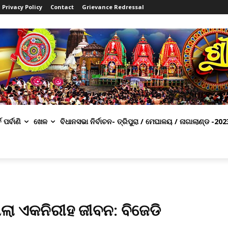
Privacy Policy
Contact
Grievance Redressal
ବ ପର୍ବାଣି
ଖେଳ
ବିଧାନସଭା ନିର୍ବାଚନ- ତ୍ରିପୁରା / ମେଘାଳୟ / ନାଗାଲାଣ୍ଡ -202
 ଏକ ନିରୀହ ଜୀବନ: ବିଜେଡି