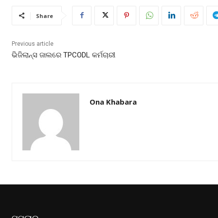
Share
Previous article
ଭିଜିଲାନ୍ସ ଜାଲରେ TPCODL କର୍ମଚାରୀ
Ona Khabara