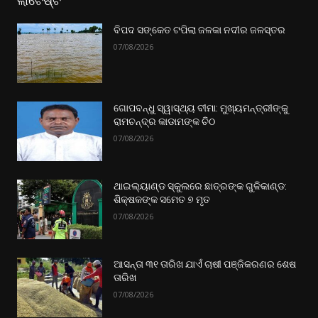
ଲାଟେଷ୍ଟ
ବିପଦ ସଙ୍କେତ ଟପିଲା ଜଳକା ନଦୀର ଜଳସ୍ତର
07/08/2026
ଗୋପବନ୍ଧୁ ସ୍ୱାସ୍ଥ୍ୟ ବୀମା: ମୁଖ୍ୟମନ୍ତ୍ରୀଙ୍କୁ
ରାମଚନ୍ଦ୍ର କାଡାମଙ୍କ ଚିଠ
07/08/2026
ଥାଇଲ୍ୟାଣ୍ଡ ସ୍କୁଲରେ ଛାତ୍ରଙ୍କ ଗୁଳିକାଣ୍ଡ:
ଶିକ୍ଷକଙ୍କ ସମେତ ୭ ମୃତ
07/08/2026
ଆସନ୍ତା ୩୧ ତାରିଖ ଯାଏଁ ଚାଷୀ ପଞ୍ଜିକରଣର ଶେଷ
ତାରିଖ
07/08/2026