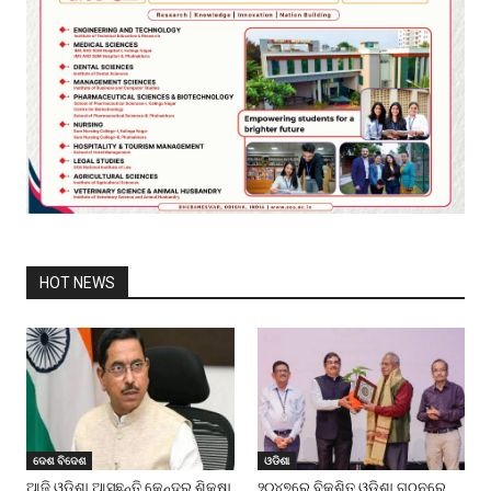
HOT NEWS
ଦେଶ ବିଦେଶ
ଓଡିଶା
ଆଜି ଓଡ଼ିଶା ଆସୁଛନ୍ତି କେନ୍ଦ୍ର ଶିକ୍ଷା
୨୦୪୭ରେ ବିକଶିତ ଓଡ଼ିଶା ଗଠନରେ