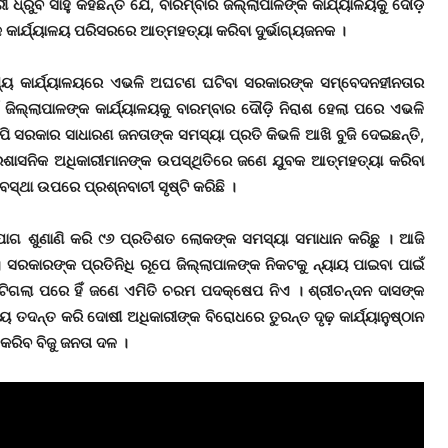
୍ରୁବ ସାହୁ କହିଛନ୍ତି ଯେ, ବାରମ୍ବାର ଜିଲ୍ଲାପାଳଙ୍କ କାର୍ଯ୍ୟାଳୟକୁ ଦୌଡ଼ି
କ କାର୍ଯ୍ୟାଳୟ ପରିସରରେ ଆତ୍ମହତ୍ୟା କରିବା ଦୁର୍ଭାଗ୍ୟଜନକ ।
ୁଖ୍ୟ କାର୍ଯ୍ୟାଳୟରେ ଏଭଳି ଅଘଟଣ ଘଟିବା ସରକାରଙ୍କ ସମ୍ବେଦନହୀନତାର
ିଲ୍ଲାପାଳଙ୍କ କାର୍ଯ୍ୟାଳୟକୁ ବାରମ୍ବାର ଦୌଡ଼ି ନିରାଶ ହେଲା ପରେ ଏଭଳି
 ସରକାର ସାଧାରଣ ଜନତାଙ୍କ ସମସ୍ୟା ପ୍ରତି କିଭଳି ଆଖି ବୁଜି ଦେଇଛନ୍ତି,
୍ରଶାସନିକ ଅଧିକାରୀମାନଙ୍କ ଉପସ୍ଥିତିରେ ଜଣେ ଯୁବକ ଆତ୍ମହତ୍ୟା କରିବା
୍ୟବସ୍ଥା ଉପରେ ପ୍ରଶ୍ନବାଚୀ ସୃଷ୍ଟି କରିଛି ।
ଅଭିଯୋଗ ଶୁଣାଣି କରି ୯୬ ପ୍ରତିଶତ ଲୋକଙ୍କ ସମସ୍ୟା ସମାଧାନ କରିଛୁ । ଆଜି
। ସରକାରଙ୍କ ପ୍ରତିନିଧି ରୂପେ ଜିଲ୍ଲାପାଳଙ୍କ ନିକଟକୁ ନ୍ୟାୟ ପାଇବା ପାଇଁ
ୁଟିଗଲା ପରେ ହିଁ ଜଣେ ଏମିତି ଚରମ ପଦକ୍ଷେପ ନିଏ । ଶ୍ରୀଚନ୍ଦନ ଦାସଙ୍କ
ତଦନ୍ତ କରି ଦୋଷୀ ଅଧିକାରୀଙ୍କ ବିରୋଧରେ ତୁରନ୍ତ ଦୃଢ଼ କାର୍ଯ୍ୟାନୁଷ୍ଠାନ
କରିବ ବିଜୁ ଜନତା ଦଳ ।