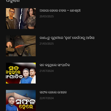
ପପୁଲାର
ଅଲଗା ହେଲେ ଚହଲ – ଧନଶ୍ରୀ
20/03/2025
ଜାଣନ୍ତୁ ପୃଥିବୀରେ ‘ଲୁହା’ କେଉଁଠାରୁ ଆସିଲା
21/03/2025
ସତ କହୁଥିଲେ ସାଂଘାତିକ
21/07/2024
ସଫଳ ହେଲେ ମୋହନ
22/07/2024