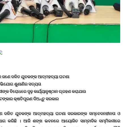
ୟରେ ଜଣେ ଦଳିତ ଯୁବକଙ୍କ ଆତ୍ମହତ୍ୟା ଘଟଣା
ଭିଯୋଗ ଶୁଣାଣିର ସତ୍ୟତା
୍କ ବିରୋଧରେ ଦୃଢ଼ କାର୍ଯ୍ୟାନୁଷ୍ଠାନ ଗ୍ରହଣ କରାଯାଉ
ଟଙ୍କାର କ୍ଷତିପୂରଣ ଦିଅନ୍ତୁ ସରକାର
 ଜଣେ ଦଳିତ ଯୁବକଙ୍କ ଆତ୍ମହତ୍ୟା ଘଟଣା ସରକାରଙ୍କ ସମ୍ବେଦନହୀନତା ଓ
ୋଗ କରିଛି । ଆଜି ଶଙ୍ଖ ଭବନରେ ଆୟୋଜିତ ସାମ୍ବାଦିକ ସମ୍ମିଳନୀରେ