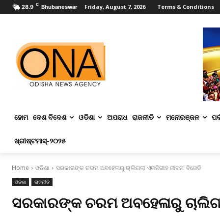
C
Friday, August 7, 2026
Terms & Conditions
28.9
Bhubaneswar
ହୋମ
ଦେଶ ବିଦେଶ
ଓଡିଶା
ଅପରାଧ
ରାଜନୀତି
ମନୋରଞ୍ଜନ
ପର୍
ଖ୍ରୀଷ୍ଟମାସ୍‌-୨୦୨୫
Home
ଓଡିଶା
ସରକାରଙ୍କ ଚରମ ଅବହେଳାରୁ ଚାଲିଗଲା ଏକ ନିରୀହ ଜୀବନ: ବିଜେଡି
ଓଡିଶା
ରାଜନୀତି
ସରକାରଙ୍କ ଚରମ ଅବହେଳାରୁ ଚାଲିଗଲା